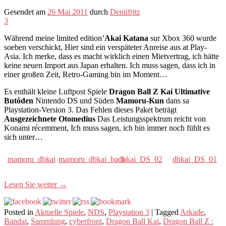
Gesendet am
26 Mai 2011
durch
Dentifritz
3
Während meine limited edition’
Akai Katana
sur Xbox 360 wurde
soeben verschickt, Hier sind ein verspäteter Anreise aus at Play-
Asia. Ich merke, dass es macht wirklich einen Mietvertrag, ich hätte
keine neuen Import aus Japan erhalten. Ich muss sagen, dass ich in
einer großen Zeit, Retro-Gaming bin im Moment…
Es enthält kleine Luftpost Spiele
Dragon Ball Z Kai Ultimative
Butôden
Nintendo DS und Süden
Mamoru-Kun
dans sa
Playstation-Version 3. Das Fehlen dieses Paket beträgt
Ausgezeichnete Otomedius
Das Leistungsspektrum reicht von
Konami récemment, Ich muss sagen, ich bin immer noch fühlt es
sich unter…
mamoru_dbkai
mamoru_dbkai_back
dbkai_DS_02
dbkai_DS_01
Lesen Sie weiter
→
Posted in
Aktuelle Spiele
,
NDS
,
Playstation 3
|
Tagged
Arkade
,
Bandai
,
Sammlung
,
cyberfront
,
Dragon Ball Kai
,
Dragon Ball Z :