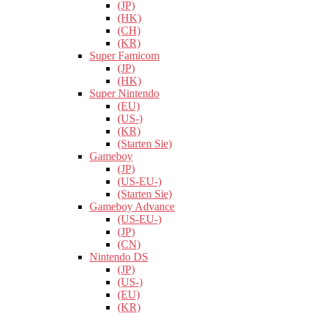
(JP)
(HK)
(CH)
(KR)
Super Famicom
(JP)
(HK)
Super Nintendo
(EU)
(US-)
(KR)
(Starten Sie)
Gameboy
(JP)
(US-EU-)
(Starten Sie)
Gameboy Advance
(US-EU-)
(JP)
(CN)
Nintendo DS
(JP)
(US-)
(EU)
(KR)