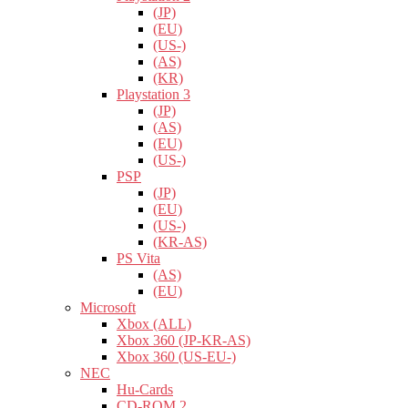
(JP)
(EU)
(US-)
(AS)
(KR)
Playstation 3
(JP)
(AS)
(EU)
(US-)
PSP
(JP)
(EU)
(US-)
(KR-AS)
PS Vita
(AS)
(EU)
Microsoft
Xbox (ALL)
Xbox 360 (JP-KR-AS)
Xbox 360 (US-EU-)
NEC
Hu-Cards
CD-ROM 2