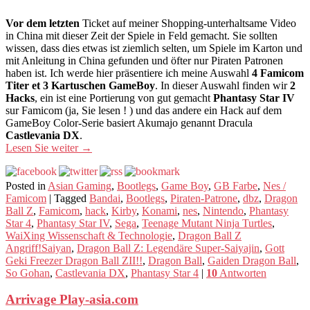
Vor dem letzten
Ticket auf meiner Shopping-unterhaltsame Video
in China mit dieser Zeit der Spiele in Feld gemacht. Sie sollten
wissen, dass dies etwas ist ziemlich selten, um Spiele im Karton und
mit Anleitung in China gefunden und öfter nur Piraten Patronen
haben ist. Ich werde hier präsentiere ich meine Auswahl
4 Famicom
Titer et 3 Kartuschen GameBoy
. In dieser Auswahl finden wir
2
Hacks
, ein ist eine Portierung von gut gemacht
Phantasy Star IV
sur Famicom (ja, Sie lesen ! ) und das andere ein Hack auf dem
GameBoy Color-Serie basiert Akumajo genannt Dracula
Castlevania DX
.
Lesen Sie weiter
→
Posted in
Asian Gaming
,
Bootlegs
,
Game Boy
,
GB Farbe
,
Nes /
Famicom
|
Tagged
Bandai
,
Bootlegs
,
Piraten-Patrone
,
dbz
,
Dragon
Ball Z
,
Famicom
,
hack
,
Kirby
,
Konami
,
nes
,
Nintendo
,
Phantasy
Star 4
,
Phantasy Star IV
,
Sega
,
Teenage Mutant Ninja Turtles
,
WaiXing Wissenschaft & Technologie
,
Dragon Ball Z
Angriff!Saiyan
,
Dragon Ball Z: Legendäre Super-Saiyajin
,
Gott
Geki Freezer Dragon Ball ZII!!
,
Dragon Ball
,
Gaiden Dragon Ball
,
So Gohan
,
Castlevania DX
,
Phantasy Star 4
|
10
Antworten
Arrivage Play-asia.com