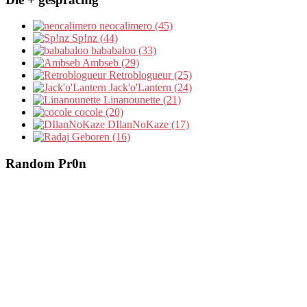
neocalimero (45)
Sp!nz (44)
bababaloo (33)
Ambseb (29)
Retroblogueur (25)
Jack'o'Lantern (24)
Linanounette (21)
cocole (20)
DIlanNoKaze (17)
Geboren (16)
Random Pr0n