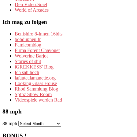
Den Video-Spiel
World of Arcades
Ich mag zu folgen
Benishiro 8-Innen 16bits
bobdupneu.fr
Famicomblog
Firma Forent Chavouet
Wolverine Barjot
Stories of shit
iGREKKESS' Blog
Ich sah hoch
lafautealamanette.org
Looking Glass House
Rhod Sammlung Blog
Sp!nz Show Room
Videospiele werden Rad
88 mph
88 mph
BONUS !