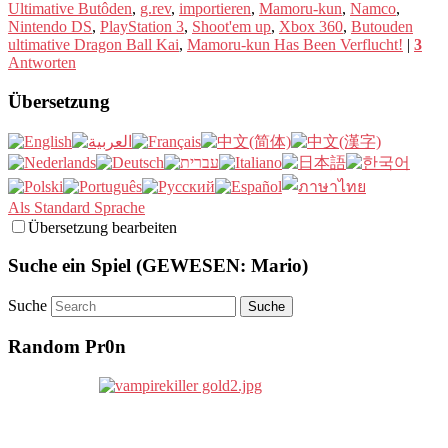
Ultimative Butôden
,
g.rev
,
importieren
,
Mamoru-kun
,
Namco
,
Nintendo DS
,
PlayStation 3
,
Shoot'em up
,
Xbox 360
,
Butouden
ultimative Dragon Ball Kai
,
Mamoru-kun Has Been Verflucht!
|
3
Antworten
Übersetzung
Als Standard Sprache
Übersetzung bearbeiten
Suche ein Spiel (GEWESEN: Mario)
Suche
Random Pr0n