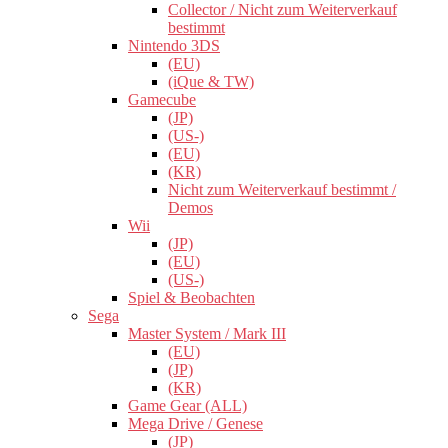
Collector / Nicht zum Weiterverkauf
bestimmt
Nintendo 3DS
(EU)
(iQue & TW)
Gamecube
(JP)
(US-)
(EU)
(KR)
Nicht zum Weiterverkauf bestimmt /
Demos
Wii
(JP)
(EU)
(US-)
Spiel & Beobachten
Sega
Master System / Mark III
(EU)
(JP)
(KR)
Game Gear (ALL)
Mega Drive / Genese
(JP)