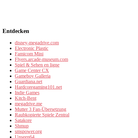
Entdecken
disney-megadrive.com
Electronic Plastic
Famicom Mini
Flyers.arcade-museum.com
Spiel & Sehen en ligne
Game Center CX
Gameboy Galleria
Guardiana.net
Hardcoregaming101.net
Indie Games
Kitch-Bent
megadrive.me
Mutter 3 Fan-Übersetzung
Raubkopierte Spiele Zentral
Satakore
Shmup
smspower.org
Unseen64