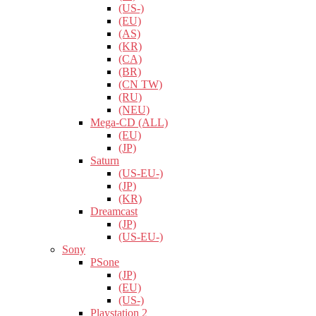
(US-)
(EU)
(AS)
(KR)
(CA)
(BR)
(CN TW)
(RU)
(NEU)
Mega-CD (ALL)
(EU)
(JP)
Saturn
(US-EU-)
(JP)
(KR)
Dreamcast
(JP)
(US-EU-)
Sony
PSone
(JP)
(EU)
(US-)
Playstation 2