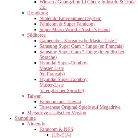
Winsen / Guangzhou Li Cheng Industrie & Trade
Co.
Hongkong
Nintendo Entertainment System
Famicom & Super Famicom
Super Mario World 2 Yoshi 's Island
Südkorea
Gamecube : Koreanische Master-Liste !
Samsung Super Gam * Junge (en Français)
Samsung Super Gam * Junge (in englischer
Sprache)
Hyundai Super-Comboy
Master-Liste
(en Français)
Hyundai Super-Comboy
Master-Liste
(in englischer Sprache)
Taiwan
Famicom aus Taiwan
Taiwanese Original-Spiele auf Megadrive
Megadrive asiatischen Version
Sammlung
Nintendo
Famicom & NES
(US-EU-)