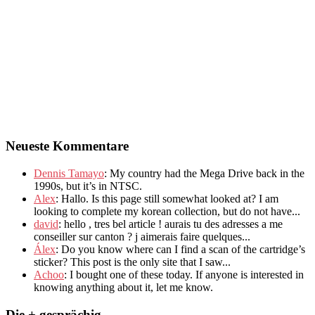
Neueste Kommentare
Dennis Tamayo
:
My country had the Mega Drive back in the
1990s
,
but it’s in NTSC
.
Alex
: Hallo.
Is this page still somewhat looked at
?
I am
looking to complete my korean collection
,
but do not have..
.
david
:
hello
,
tres bel article
!
aurais tu des adresses a me
conseiller sur canton
?
j aimerais faire quelques..
.
Álex
: Do you know where can I find a scan of the cartridge’s
sticker? This post is the only site that I saw...
Achoo
: I bought one of these today. If anyone is interested in
knowing anything about it, let me know.
Die + gesprächig