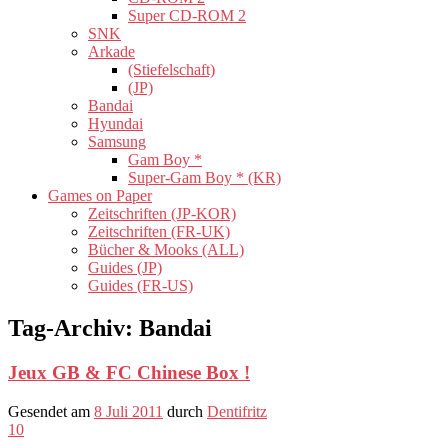
Super CD-ROM 2
SNK
Arkade
(Stiefelschaft)
(JP)
Bandai
Hyundai
Samsung
Gam Boy *
Super-Gam Boy * (KR)
Games on Paper
Zeitschriften (JP-KOR)
Zeitschriften (FR-UK)
Bücher & Mooks (ALL)
Guides (JP)
Guides (FR-US)
Tag-Archiv:
Bandai
Jeux GB & FC Chinese Box !
Gesendet am
8 Juli 2011
durch
Dentifritz
10