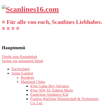
≡ Für alle von euch, Scanlines Liebhaber.
≡ ≡ ≡ ≡
Hauptmenü
Direkt zum Hauptinhalt
Spring zur sekunären Inhalt
Nachrichten
Asian Gaming
Bootlegs
Mainland China
iQue Game Boy Advance
iQue 3DS XL Edition Mario
Famiclone Sundance Kid
Fuzhou WaiXing Wissenschaft & Technology
Co. Ltd.