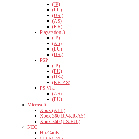
(JP)
(EU)
(US-)
(AS)
(KR)
Playstation 3
(JP)
(AS)
(EU)
(US-)
PSP
(JP)
(EU)
(US-)
(KR-AS)
PS Vita
(AS)
(EU)
Microsoft
Xbox (ALL)
Xbox 360 (JP-KR-AS)
Xbox 360 (US-EU-)
NEC
Hu-Cards
CD-ROM 2