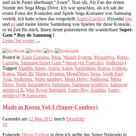
und nicht Partei überhaupt “Asien”. Nun sûr, Als Fan der ersten
Stunde des Sega Mega Drive, Ich war sprachlos, als ich sah die
ersten Fotos der Konsolen und Spiele Sega Koreaner von Samsung
verteilt. Ich hatte schon das vorgestellt
Super-Comboy
Hyundai
hier
und
ist
und meine kleine Sammlung von Spielen für diese Konsole,
es ist Zeit für mich, Ihnen heute präsentieren die wunderbare
Super-
Gam * Boy de Samsung !
Lesen Sie weiter
→
Posted in
Asian Gaming
,
Blog
,
Master System
,
Megadrive
,
Retro-
Gaming
,
Samsung Super Gam * Junge (en Français)
,
Südkorea
|
Tagged
Aladdin Junge
,
Asien
,
Asien
,
Sammlung
,
Korea
,
Genese
,
Korea
,
Mark III
,
Master-System
,
MegaDrive
,
Sega
,
South East
Asia
,
Südkorea
,
Super gamboy
,
Mega Drive
,
Südkorea
,
Mega
Drive
,
Sonic baramdolyi
,
Samsung
,
Samsung gemboyi
,
Samsung
gemboyi II
,
Wed Royal Standard
,
Super-Boy Aladdin
,
Super-
gemboyi
|
9
Antworten
Made in Korea Vol-3 (Super-Comboy)
Gesendet am
12 Mai 2011
durch
Dentifritz
10
Folgende
Dieser Eintrag
in dem ich stellte das Super Nintendo in