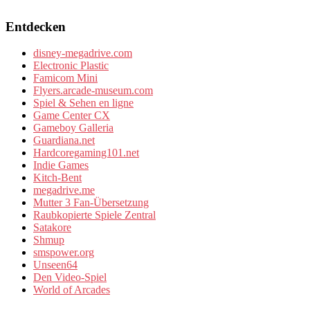
Entdecken
disney-megadrive.com
Electronic Plastic
Famicom Mini
Flyers.arcade-museum.com
Spiel & Sehen en ligne
Game Center CX
Gameboy Galleria
Guardiana.net
Hardcoregaming101.net
Indie Games
Kitch-Bent
megadrive.me
Mutter 3 Fan-Übersetzung
Raubkopierte Spiele Zentral
Satakore
Shmup
smspower.org
Unseen64
Den Video-Spiel
World of Arcades