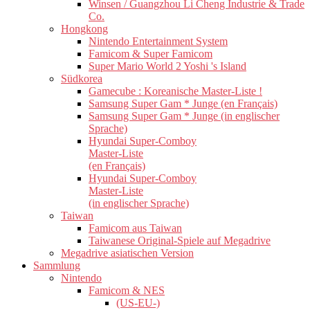
Winsen / Guangzhou Li Cheng Industrie & Trade
Co.
Hongkong
Nintendo Entertainment System
Famicom & Super Famicom
Super Mario World 2 Yoshi 's Island
Südkorea
Gamecube : Koreanische Master-Liste !
Samsung Super Gam * Junge (en Français)
Samsung Super Gam * Junge (in englischer
Sprache)
Hyundai Super-Comboy
Master-Liste
(en Français)
Hyundai Super-Comboy
Master-Liste
(in englischer Sprache)
Taiwan
Famicom aus Taiwan
Taiwanese Original-Spiele auf Megadrive
Megadrive asiatischen Version
Sammlung
Nintendo
Famicom & NES
(US-EU-)