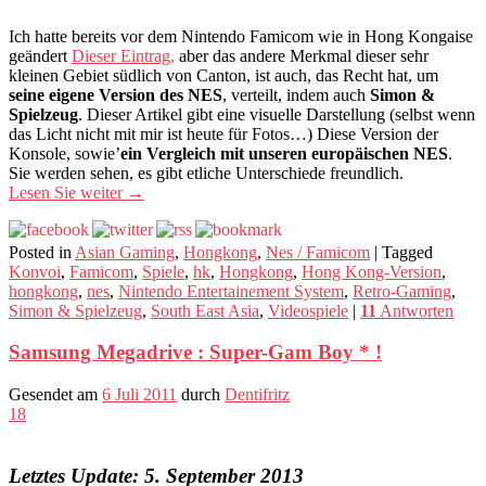
Ich hatte bereits vor dem Nintendo Famicom wie in Hong Kongaise
geändert
Dieser Eintrag,
aber das andere Merkmal dieser sehr
kleinen Gebiet südlich von Canton, ist auch, das Recht hat, um
seine eigene Version des NES
, verteilt, indem auch
Simon &
Spielzeug
. Dieser Artikel gibt eine visuelle Darstellung (selbst wenn
das Licht nicht mit mir ist heute für Fotos…) Diese Version der
Konsole, sowie’
ein Vergleich mit unseren europäischen NES
.
Sie werden sehen, es gibt etliche Unterschiede freundlich.
Lesen Sie weiter
→
Posted in
Asian Gaming
,
Hongkong
,
Nes / Famicom
|
Tagged
Konvoi
,
Famicom
,
Spiele
,
hk
,
Hongkong
,
Hong Kong-Version
,
hongkong
,
nes
,
Nintendo Entertainement System
,
Retro-Gaming
,
Simon & Spielzeug
,
South East Asia
,
Videospiele
|
11
Antworten
Samsung Megadrive : Super-Gam Boy * !
Gesendet am
6 Juli 2011
durch
Dentifritz
18
Letztes Update: 5. September 2013