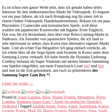
Es ist schon eine ganze Weile jetzt, dass ich gehabt haben tiefes
Interesse für den südkoreanischen Markt für Videospiele. Es begann
vor ein paar Jahren, als ich nach Hongkong zog für einen Job in
einem Online-Videospiele Handelsunternehmen. Bekam ich ein paar
Playstation 2 Gamecube und koreanischen Spiele, weil diese
wurden mit japanischer Kunstwerke mit Ingame-Texte Englisch.
Das war, bis ich herausfand, dass über eine Retro-Gaming-Markt in
Südkorea. Als Sammler von japanischen Spielen, die ich fand es
sehr interessant zu sehen, dass Korea eine alternative eigenen Markt
hatte. Und als echter Fan Megadrive Ich ging einfach verrückt, als
ich erfuhr über all die Sega-Spiele und-Systeme in Korea unter dem
Samsung-Lizenz verkauft. Ich habe bereits die Hyundai Lieferung
Comboy bekannt als Super Nintendo mit meiner kleinen Sammlung
von Spielen eingeführt, um mein Französisch Leser
hier
und
hier
und nun ist die Zeit gekommen, um euch zu präsentieren
der
Samsung Super Gam Boy *!
Lesen Sie weiter
→
Posted in
Asian Gaming
,
Blog
,
Master System
,
Megadrive
,
Retro-
Gaming
,
Samsung Super Gam * Junge (in englischer Sprache)
,
Südkorea
|
Tagged
Aladdin Junge
,
Asien
,
Asien
,
Sammlung
,
Korea
,
Genese
,
Korea
,
Mark III
,
Master-System
,
MegaDrive
,
Sega
,
South