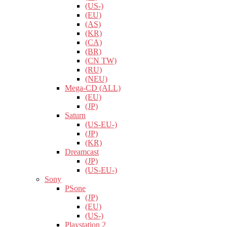
(US-)
(EU)
(AS)
(KR)
(CA)
(BR)
(CN TW)
(RU)
(NEU)
Mega-CD (ALL)
(EU)
(JP)
Saturn
(US-EU-)
(JP)
(KR)
Dreamcast
(JP)
(US-EU-)
Sony
PSone
(JP)
(EU)
(US-)
Playstation 2