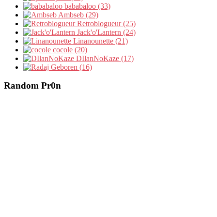
bababaloo (33)
Ambseb (29)
Retroblogueur (25)
Jack'o'Lantern (24)
Linanounette (21)
cocole (20)
DIlanNoKaze (17)
Geboren (16)
Random Pr0n