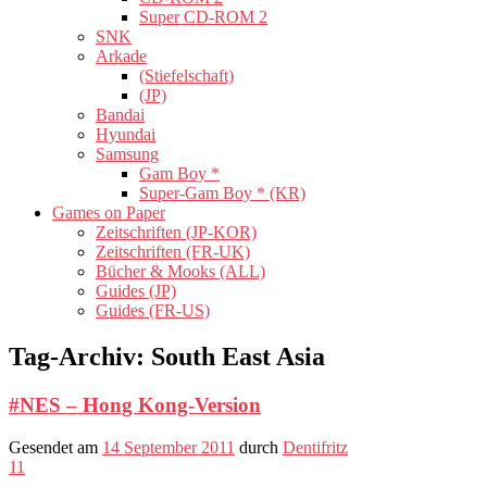
Super CD-ROM 2
SNK
Arkade
(Stiefelschaft)
(JP)
Bandai
Hyundai
Samsung
Gam Boy *
Super-Gam Boy * (KR)
Games on Paper
Zeitschriften (JP-KOR)
Zeitschriften (FR-UK)
Bücher & Mooks (ALL)
Guides (JP)
Guides (FR-US)
Tag-Archiv:
South East Asia
#NES – Hong Kong-Version
Gesendet am
14 September 2011
durch
Dentifritz
11