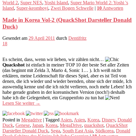
World 2
,
Super NES
,
Yoshi Island
,
Super Mario World 2: Yoshi 's
Island
,
Super-keomboyi
,
Zwei Bogen Schwelle
|
10
Antworten
Made in Korea Vol-2 (QuackShot Darsteller Donald
Duck)
Gesendet am
29 April 2011
durch
Dentifritz
18
Es scheint, dass, wenn wir lieben, wir zählen nicht…
Quackshot
ist einfach in meiner TOP 10 der beste Set aller Zeiten
(das beginnt mit Zelda 3, Mario 4, Sonic 1… ). Ich weiß nicht
erklären, meine Leidenschaft für dieses Spiel, aber es ist Teil von
denen, die ich wieder und wieder beenden, ohne sich der müde, Ich
auswendig kenne und die ich nicht verlieren, noch mehr Leben! Ich
habe gerade graben in der koreanischen Version (noch!) deshalb
habe ich die Gelegenheit, ein Gruppenfoto zu tun hat
Lesen Sie weiter
→
Posted in
Megadrive
|
Tagged
Asien
,
Asien
,
Korea
,
Disney
,
Donald
Duck
,
Genese
,
Japan
,
Korea
,
MegaDrive
,
quackshot
,
QuackShot
Darsteller Donald Duck
,
Sega
,
South East Asia
,
Südkorea
,
Donald