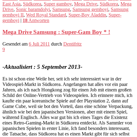
East Asia
,
Südkorea
,
Super gamboy
,
Mega Drive
,
Südkorea
,
Mega
Drive
,
Sonic baramdolyi
,
Samsung
,
Samsung gemboyi
,
Samsung
gemboyi II
,
Wed Royal Standard
,
Super-Boy Aladdin
,
Super-
gemboyi
|
18
Antworten
Mega Drive Samsung : Super-Gam Boy * !
Gesendet am
6 Juli 2011
durch
Dentifritz
9
-Aktualisiert : 5 September 2013-
Es ist schon eine Weile her, seit ich sehr interessiert war in der
Videospiel-Markt in Südkorea. Angefangen hat alles vor ein paar
Jahren, als ich nach Hongkong zog für einen Job mit einem großen
Schild der Online-Vertrieb von Videospielen. Ich erinnere mich, ich
kaufte ein paar koreanische Spiele auf der Playstation 2, dann auf
Game Cube, weil sie bot den Vorteil, dass eine schöne Verpackung,
ähnlich wie bei den japanischen Versionen, aber mit einem Spiel,
während Englisch. Alles war gut bis ich eines Tages die Existenz
eines Retro-Gaming-Markt in Südkorea entdeckt. Als Sammler von
japanischen Spielen in erster Linie, Ich fand besonders interessant,
die Tatsache, dass Südkorea hat es einen Markt gibt für sich selbst