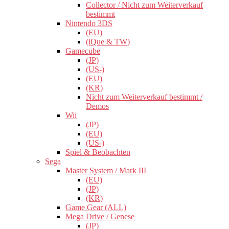
Collector / Nicht zum Weiterverkauf
bestimmt
Nintendo 3DS
(EU)
(iQue & TW)
Gamecube
(JP)
(US-)
(EU)
(KR)
Nicht zum Weiterverkauf bestimmt /
Demos
Wii
(JP)
(EU)
(US-)
Spiel & Beobachten
Sega
Master System / Mark III
(EU)
(JP)
(KR)
Game Gear (ALL)
Mega Drive / Genese
(JP)