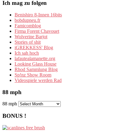
Ich mag zu folgen
Benishiro 8-Innen 16bits
bobdupneu.fr
Famicomblog
Firma Forent Chavouet
Wolverine Barjot
Stories of shit
iGREKKESS' Blog
Ich sah hoch
lafautealamanette.org
Looking Glass House
Rhod Sammlung Blog
Sp!nz Show Room
Videospiele werden Rad
88 mph
88 mph
BONUS !