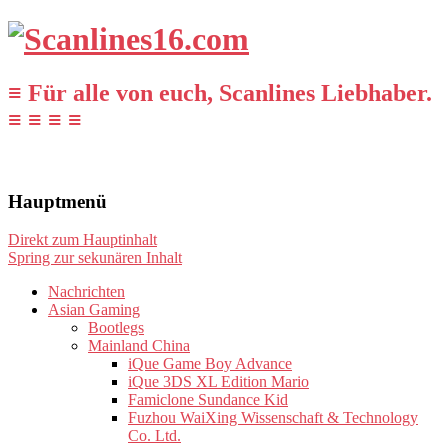
≡ Für alle von euch, Scanlines Liebhaber.
≡ ≡ ≡ ≡
Hauptmenü
Direkt zum Hauptinhalt
Spring zur sekunären Inhalt
Nachrichten
Asian Gaming
Bootlegs
Mainland China
iQue Game Boy Advance
iQue 3DS XL Edition Mario
Famiclone Sundance Kid
Fuzhou WaiXing Wissenschaft & Technology
Co. Ltd.