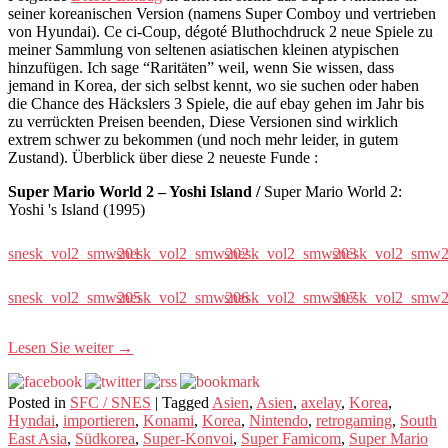
seiner koreanischen Version (namens Super Comboy und vertrieben
von Hyundai). Ce ci-Coup, dégoté Bluthochdruck 2 neue Spiele zu
meiner Sammlung von seltenen asiatischen kleinen atypischen
hinzufügen. Ich sage “Raritäten” weil, wenn Sie wissen, dass
jemand in Korea, der sich selbst kennt, wo sie suchen oder haben
die Chance des Häckslers 3 Spiele, die auf ebay gehen im Jahr bis
zu verrückten Preisen beenden, Diese Versionen sind wirklich
extrem schwer zu bekommen (und noch mehr leider, in gutem
Zustand). Überblick über diese 2 neueste Funde :
Super Mario World 2 – Yoshi Island /
Super Mario World 2:
Yoshi 's Island (1995)
snesk_vol2_smw201
snesk_vol2_smw202
snesk_vol2_smw203
snesk_vol2_smw
snesk_vol2_smw205
snesk_vol2_smw206
snesk_vol2_smw207
snesk_vol2_smw
Lesen Sie weiter
→
Posted in
SFC / SNES
|
Tagged
Asien
,
Asien
,
axelay
,
Korea
,
Hyndai
,
importieren
,
Konami
,
Korea
,
Nintendo
,
retrogaming
,
South
East Asia
,
Südkorea
,
Super-Konvoi
,
Super Famicom
,
Super Mario