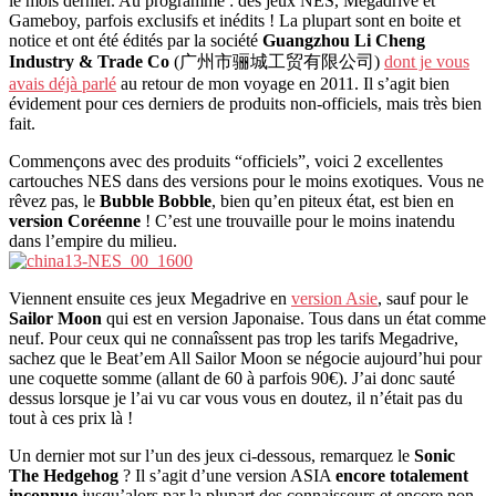
le mois dernier. Au programme : des jeux NES, Megadrive et
Gameboy, parfois exclusifs et inédits ! La plupart sont en boite et
notice et ont été édités par la société
Guangzhou Li Cheng
Industry & Trade Co
(广州市骊城工贸有限公司)
dont je vous
avais déjà parlé
au retour de mon voyage en 2011. Il s’agit bien
évidement pour ces derniers de produits non-officiels, mais très bien
fait.
Commençons avec des produits “officiels”, voici 2 excellentes
cartouches NES dans des versions pour le moins exotiques. Vous ne
rêvez pas, le
Bubble Bobble
, bien qu’en piteux état, est bien en
version Coréenne
! C’est une trouvaille pour le moins inatendu
dans l’empire du milieu.
Viennent ensuite ces jeux Megadrive en
version Asie
, sauf pour le
Sailor Moon
qui est en version Japonaise. Tous dans un état comme
neuf. Pour ceux qui ne connaîssent pas trop les tarifs Megadrive,
sachez que le Beat’em All Sailor Moon se négocie aujourd’hui pour
une coquette somme (allant de 60 à parfois 90€). J’ai donc sauté
dessus lorsque je l’ai vu car vous vous en doutez, il n’était pas du
tout à ces prix là !
Un dernier mot sur l’un des jeux ci-dessous, remarquez le
Sonic
The Hedgehog
? Il s’agit d’une version ASIA
encore totalement
inconnue
jusqu’alors par la plupart des connaisseurs et encore non-