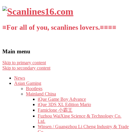
≡For all of you, scanlines lovers.≡≡≡≡
Main menu
Skip to primary content
Skip to secondary content
News
Asian Gaming
Bootlegs
Mainland China
iQue Game Boy Advance
iQue 3DS XL Edition Mario
Famiclone 小霸王
Fuzhou WaiXing Science & Technology Co.
Ltd.
Winsen / Guangzhou Li Cheng Industry & Trade
Co.