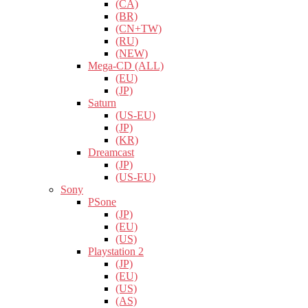
(CA)
(BR)
(CN+TW)
(RU)
(NEW)
Mega-CD (ALL)
(EU)
(JP)
Saturn
(US-EU)
(JP)
(KR)
Dreamcast
(JP)
(US-EU)
Sony
PSone
(JP)
(EU)
(US)
Playstation 2
(JP)
(EU)
(US)
(AS)