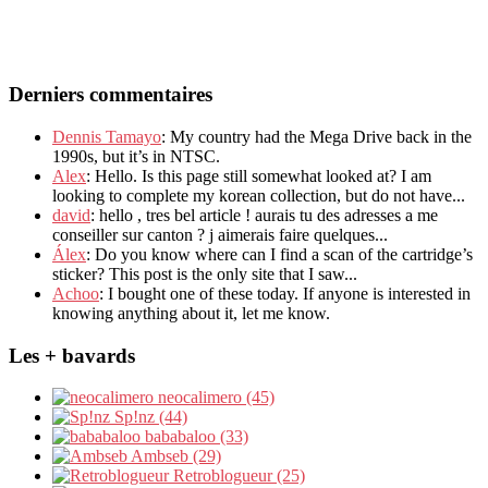
Derniers commentaires
Dennis Tamayo
: My country had the Mega Drive back in the
1990s, but it’s in NTSC.
Alex
: Hello. Is this page still somewhat looked at? I am
looking to complete my korean collection, but do not have...
david
: hello , tres bel article ! aurais tu des adresses a me
conseiller sur canton ? j aimerais faire quelques...
Álex
: Do you know where can I find a scan of the cartridge’s
sticker? This post is the only site that I saw...
Achoo
: I bought one of these today. If anyone is interested in
knowing anything about it, let me know.
Les + bavards
neocalimero (45)
Sp!nz (44)
bababaloo (33)
Ambseb (29)
Retroblogueur (25)