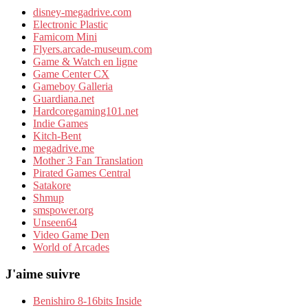
disney-megadrive.com
Electronic Plastic
Famicom Mini
Flyers.arcade-museum.com
Game & Watch en ligne
Game Center CX
Gameboy Galleria
Guardiana.net
Hardcoregaming101.net
Indie Games
Kitch-Bent
megadrive.me
Mother 3 Fan Translation
Pirated Games Central
Satakore
Shmup
smspower.org
Unseen64
Video Game Den
World of Arcades
J'aime suivre
Benishiro 8-16bits Inside