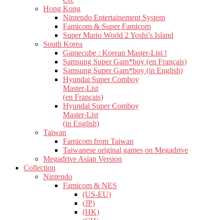
Hong Kong
Nintendo Entertainement System
Famicom & Super Famicom
Super Mario World 2 Yoshi’s Island
South Korea
Gamecube : Korean Master-List !
Samsung Super Gam*boy (en Français)
Samsung Super Gam*boy (in English)
Hyundai Super Comboy
Master-List
(en Français)
Hyundai Super Comboy
Master-List
(in English)
Taiwan
Famicom from Taiwan
Taiwanese original games on Megadrive
Megadrive Asian Version
Collection
Nintendo
Famicom & NES
(US-EU)
(JP)
(HK)