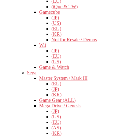
(EU)
(iQue & TW)
Gamecube
(JP)
(US)
(EU)
(KR)
Not for Resale / Demos
Wii
(JP)
(EU)
(US)
Game & Watch
Sega
Master System / Mark III
(EU)
(JP)
(KR)
Game Gear (ALL)
Mega Drive / Genesis
(JP)
(US)
(EU)
(AS)
(KR)