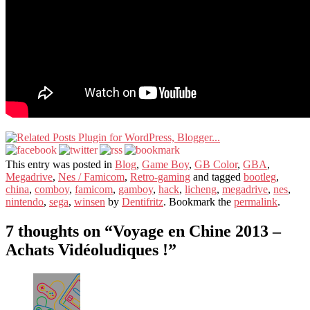
This entry was posted in
Blog
,
Game Boy
,
GB Color
,
GBA
,
Megadrive
,
Nes / Famicom
,
Retro-gaming
and tagged
bootleg
,
china
,
comboy
,
famicom
,
gamboy
,
hack
,
licheng
,
megadrive
,
nes
,
nintendo
,
sega
,
winsen
by
Dentifritz
. Bookmark the
permalink
.
7 thoughts on “
Voyage en Chine 2013 –
Achats Vidéoludiques !
”