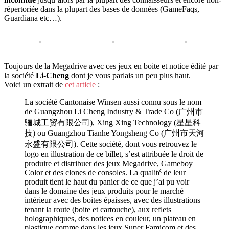
répertoriée dans la plupart des bases de données (GameFaqs,
Guardiana etc…).
Toujours de la Megadrive avec ces jeux en boite et notice édité par
la société
Li-Cheng
dont je vous parlais un peu plus haut.
Voici un extrait de
cet article
:
La société Cantonaise Winsen aussi connu sous le nom
de Guangzhou Li Cheng Industry & Trade Co (广州市
骊城工贸有限公司), Xing Xing Technology (星星科
技) ou Guangzhou Tianhe Yongsheng Co (广州市天河
永盛有限公司). Cette société, dont vous retrouvez le
logo en illustration de ce billet, s’est attribuée le droit de
produire et distribuer des jeux Megadrive, Gameboy
Color et des clones de consoles. La qualité de leur
produit tient le haut du panier de ce que j’ai pu voir
dans le domaine des jeux produits pour le marché
intérieur avec des boites épaisses, avec des illustrations
tenant la route (boite et cartouche), aux reflets
holographiques, des notices en couleur, un plateau en
plastique comme dans les jeux Super Famicom et des