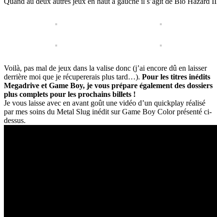
Quand au deux autres jeux en haut à gauche il s’agit de Bio Hazard III
Voilà, pas mal de jeux dans la valise donc (j’ai encore dû en laisser
derrière moi que je récupererais plus tard…).
Pour les titres inédits
Megadrive et Game Boy, je vous prépare également des dossiers
plus complets pour les prochains billets !
Je vous laisse avec en avant goût une vidéo d’un quickplay réalisé
par mes soins du Metal Slug inédit sur Game Boy Color présenté ci-
dessus.