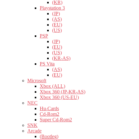
(KR)
Playstation 3
(JP)
(AS)
(EU)
(US)
PSP
(JP)
(EU)
(US)
(KR-AS)
PS Vita
(AS)
(EU)
Microsoft
Xbox (ALL)
Xbox 360 (JP-KR-AS)
Xbox 360 (US-EU)
NEC
Hu-Cards
Cd-Rom2
Super Cd-Rom2
SNK
Arcade
(Bootleg)