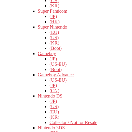
(CH)
(KR)
Super Famicom
(JP)
(HK)
Super Nintendo
(EU)
(US)
(KR)
(Boot)
Gameboy
(JP)
(US-EU)
(Boot)
Gameboy Advance
(US-EU)
(JP)
(CN)
Nintendo DS
(JP)
(US)
(EU)
(KR)
Collector / Not for Resale
Nintendo 3DS