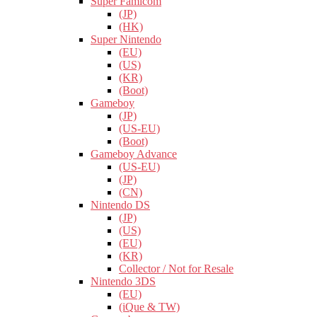
Super Famicom
(JP)
(HK)
Super Nintendo
(EU)
(US)
(KR)
(Boot)
Gameboy
(JP)
(US-EU)
(Boot)
Gameboy Advance
(US-EU)
(JP)
(CN)
Nintendo DS
(JP)
(US)
(EU)
(KR)
Collector / Not for Resale
Nintendo 3DS
(EU)
(iQue & TW)