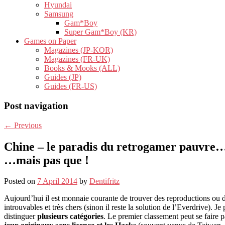
Hyundai
Samsung
Gam*Boy
Super Gam*Boy (KR)
Games on Paper
Magazines (JP-KOR)
Magazines (FR-UK)
Books & Mooks (ALL)
Guides (JP)
Guides (FR-US)
Post navigation
←
Previous
Chine – le paradis du retrogamer pauvre
…mais pas que !
Posted on
7 April 2014
by
Dentifritz
Aujourd’hui il est monnaie courante de trouver des reproductions ou de
introuvables et très chers (sinon il reste la solution de l’Everdrive).
distinguer
plusieurs catégories
. Le premier classement peut se faire p