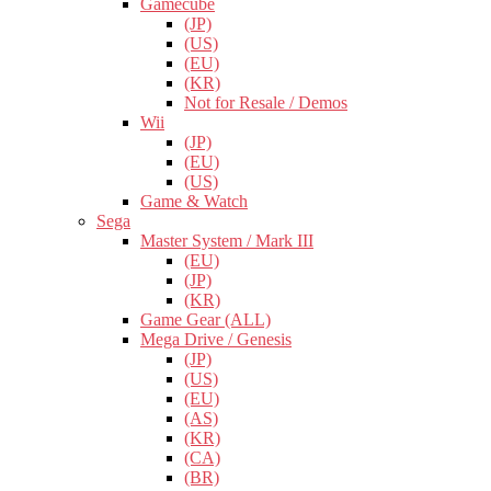
Gamecube
(JP)
(US)
(EU)
(KR)
Not for Resale / Demos
Wii
(JP)
(EU)
(US)
Game & Watch
Sega
Master System / Mark III
(EU)
(JP)
(KR)
Game Gear (ALL)
Mega Drive / Genesis
(JP)
(US)
(EU)
(AS)
(KR)
(CA)
(BR)