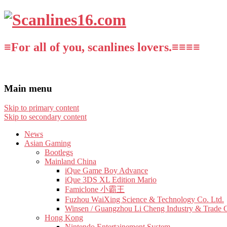
≡For all of you, scanlines lovers.≡≡≡≡
Main menu
Skip to primary content
Skip to secondary content
News
Asian Gaming
Bootlegs
Mainland China
iQue Game Boy Advance
iQue 3DS XL Edition Mario
Famiclone 小霸王
Fuzhou WaiXing Science & Technology Co. Ltd.
Winsen / Guangzhou Li Cheng Industry & Trade 
Hong Kong
Nintendo Entertainement System