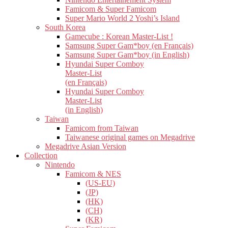
Famicom & Super Famicom
Super Mario World 2 Yoshi’s Island
South Korea
Gamecube : Korean Master-List !
Samsung Super Gam*boy (en Français)
Samsung Super Gam*boy (in English)
Hyundai Super Comboy
Master-List
(en Français)
Hyundai Super Comboy
Master-List
(in English)
Taiwan
Famicom from Taiwan
Taiwanese original games on Megadrive
Megadrive Asian Version
Collection
Nintendo
Famicom & NES
(US-EU)
(JP)
(HK)
(CH)
(KR)