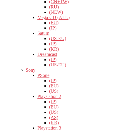
(CN+TW)
(RU)
(NEW)
Mega-CD (ALL)
(EU)
(JP)
Saturn
(US-EU)
(JP)
(KR)
Dreamcast
(JP)
(US-EU)
Sony
PSone
(JP)
(EU)
(US)
Playstation 2
(JP)
(EU)
(US)
(AS)
(KR)
Playstation 3