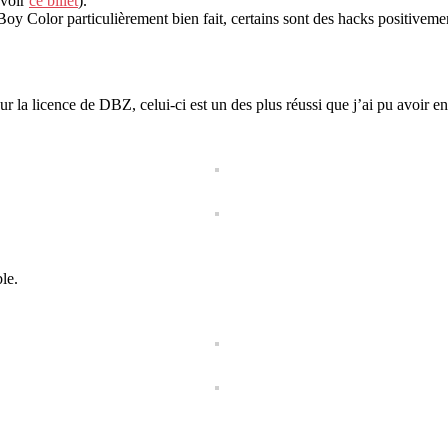
 voir
ce billet
).
 Color particulièrement bien fait, certains sont des hacks positivemen
ur la licence de DBZ, celui-ci est un des plus réussi que j’ai pu avoir e
le.