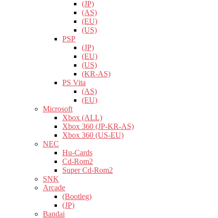
(JP)
(AS)
(EU)
(US)
PSP
(JP)
(EU)
(US)
(KR-AS)
PS Vita
(AS)
(EU)
Microsoft
Xbox (ALL)
Xbox 360 (JP-KR-AS)
Xbox 360 (US-EU)
NEC
Hu-Cards
Cd-Rom2
Super Cd-Rom2
SNK
Arcade
(Bootleg)
(JP)
Bandai