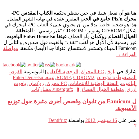
هنا هو أن تفعل شيئا في حين ينتظر بحكمة
الكتاب المقدس PC-
محرك Pix'n جامع في الحب
المقرر عقده في نهاية الشهر المقبل.
هذا هو شحنة خاصة بدلا من أن يحتوي على 3 ألعاب PC-المحرك في
شكل CD·ROM ² وسوبر CD·ROM ² “غير رسمي” :
المنطقة
الخيال الفضاء
,
روكمان
واو العطف
غينغا Fukei Densetsu الياقوت
.
غير رسمية لأن الأول هو لقب “تقف” وألغيت قبل صدوره, والثاني ل
Famicom الميناء وتستمر لاستنساخ عنوانا جدا (أيضا) مكلفة.
مواصلة
القراءة
→
شارك في
بلوق
,
PC-المحرك
,
الرجعية الألعاب
|
الموسومة
القرص
المضغوط·ROM ²
coregrafx
,
CDROM2
,
,
غينغا Fukei Densetsu
الياقوت
,
اللجنة الوطنية للانتخابات
,
PC-محرك
,
روكمان
,
ياقوت
أزرق
,
منطقة الخيال الفضاء
,
8
|
supergrafx
مشاركات
ل Famicom من تايوان وقصص أخرى مثيرة حول توزيع
الآسيوية.
نشر على
16 سبتمبر 2012
بواسطة
Dentifritz
7