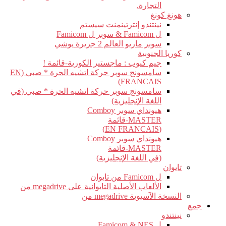
التجارة.
هونغ كونغ
نينتندو إنترتينمنت سيستم
ل Famicom & سوبر ل Famicom
سوبر ماريو العالم 2 جزيرة يوشي
كوريا الجنوبية
جيم كيوب : ماجستير الكورية-قائمة !
سامسونج سوبر حركة اتشيه الحرة * صبي (EN
FRANCAIS)
سامسونج سوبر حركة اتشيه الحرة * صبي (في
اللغة الإنجليزية)
هيونداي سوبر Comboy
MASTER-قائمة
(EN FRANCAIS)
هيونداي سوبر Comboy
MASTER-قائمة
(في اللغة الإنجليزية)
تايوان
ل Famicom من تايوان
الألعاب الأصلية التايوانية على megadrive من
النسخة الآسيوية megadrive من
جمع
نينتندو
ل Famicom & NES