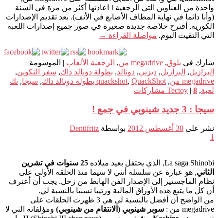
واحدة من العناوين التي الرجعية I اعادتها أكثر من مرة في السنة
(وأنا دائما في نهاية المطاف الأصابع في الأنف). بعد تقديم الإصدارات
الكورية, أقترح خلاصة جديدة صغيرة في صور جميع إصدارات اللعبة
التي التقيت اليوم.
مواصلة القراءة
→
شارك في
بلوق
,
megadrive من
,
الرجعية الألعاب
|
الموسومة
البرازيل
,
البرازيل
,
ديزني
,
دونالد
,
بطولة دونالد داك
,
سفر التكوين
,
megadrive من
,
QuackShot بطولة دونالد داك
,
quackshot
,
سيجا
,
تك
لعبة
,
8
|
Tectoy
مشاركات
سيجا : 3 جديد شينوبي في جمع !
نشر على
30 أغسطس 2012
بواسطة
Dentifritz
1
La saga Shinobi, الذي يحتفل بعيد ميلاده
25 سنوات في تشرين
الثاني
, هو عبارة عن سلسلة أنني لا سيما منذ الحلقة الأولى على
نظام الماجستير إلى الإصدار الفن الهابط من زحل. يجب أن أعترف
أن كل ما يتبع هذه الأوراق المالية ورتيبا نسبيا بالنسبة لي.
من الواضح أن أفضل بالنسبة لي هي 3 ظهرت الحلقات على
megadrive من :
سوبر شينوبي (الانتقام من شينوبي)
ومؤلفاته التي لا