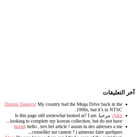
آخر التعليقات
Dennis Tamayo
:
My country had the Mega Drive back in the
.
1990s
,
but it’s in NTSC
Alex
: مرحبا.
I am
?
Is this page still somewhat looked at
.
looking to complete my korean collection
,
but do not have..
david
:
hello
,
tres bel article
!
aurais tu des adresses a me
.
conseiller sur canton
?
j aimerais faire quelques..