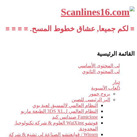
≡ لكم جميعا, عشاق خطوط المسح. ≡ ≡ ≡ ≡
القائمة الرئيسية
تخطي إلى المحتوى الأساسي
تخطي إلى المحتوى الثانوي
أخبار
الألعاب الآسيوية
يروج خمور
البر الرئيسى للصين
النظام العالمي لالمسبق لعبة بوي
النظام العالمي ل3DS XL الطبعة ماريو
Famiclone صندانس كيد
فوتشو WaiXing العلوم & شركة تكنولوجيا.
المحدودة.
Winsen / قوانغتشو الصناعة لى تشنغ & شركة