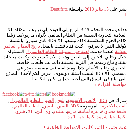
نشر على
15 يناير 2013
بواسطة
Dentifritz
1
هذا هو وحدة التحكم 3DS الرابع إلى العودة إلى ديارهم : وXL 3DS
العلامة التجارية الصينية من النظام العالمي لألوان ماريو (بعد زيلدا
3DS, الخوخ المكتسبة 3DS نينتندو 3DS XL نادي سباق). بالنسبة
لأولئك الذين لا يعرفون, كنت قد ناقشت بالفعل
تاريخ النظام العالمي
لعلامة
عندما قدمت
لعبة فتى مسبقة النظام العالمي ل
المشتراة
خلال رحلتي الأخيرة إلى الصين وهناك الآن 2 سنوات. وكانت منتجات
نينتندو تباع رسميا في التربة الصينية دائما بت طبعات خاصة,
الحصري وغالبا الأصلي جدا, ومنذ لعبة فتى مسبقة. صدر في
ديسمبر, 3DS XL ليست استثناء وسوف أعرض لكم لأحد 3 النماذج
التي تباع في السوق التي أحضرت إلى بكين التكرم I.
مواصلة القراءة
→
شارك في
3DS
,
الألعاب الآسيوية
,
بلوق
,
الصين النظام العالمي ل
,
ألعاب الأخيرة
|
الموسومة
3DS
,
الصين
,
الصين
,
النظام العالمي
,
طبعة محدودة
,
ليرة لبنانية
,
ماريو
,
نينتندو
,
وي الين
,
XL
,
شرود
تكنولوجيا
,
شرود تكنولوجيا
|
1
رد
عبة فتى : التي كانت الإضاءة الخلفية !