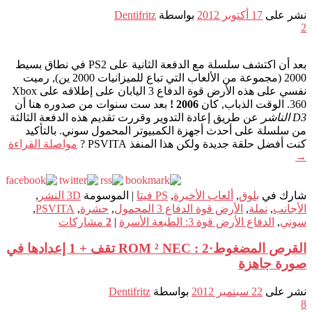
نشر على
17 أكتوبر 2012
بواسطة
Dentifritz
2
بعد أن اكتشف سلسلة مع الدفعة الثانية على PS2 في نطاق بسيط
2000 (مجموعة من الألعاب التي تباع للميزانيات 2000 ين), رميت
نفسي على هذه الأرض قوة الدفاع 3 اليابان على إطلاقه على Xbox
360. الوقت الذباب, كان
2006 !
بعد ست سنوات من صدوره هنا أن
D3 الناشر
عن طريق إعادة التدوير وقررت تقديم هذه الدفعة الثالثة
من سلسلة على أحدث أجهزة الكمبيوتر المحمول سوني. بالتأكيد
كنت أفضل حلقة جديدة ولكن هذا المنفذ PSVITA ?
مواصلة القراءة
→
شارك في
بلوق
,
ألعاب الأخيرة
,
PS فيتا
|
الموسومة
3D النشر
,
الأجانب
,
نملة
,
الأرض قوة الدفاع 3 المحمول
,
حشرة
,
PSVITA
,
سوني
,
الدفاع الأرض قوة 3: الطبعة الأسرة
|
2
مشاركات
القرص المضغوط·ROM ² NEC : 2 تقف + 1 إعدادها في
صورة جاهزة
نشر على
22 سبتمبر 2012
بواسطة
Dentifritz
8