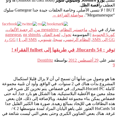
تنسى
يوزو Koshiro
,
وشينوبي سوبر II
(Shinobi III chez nous) واو
العطف
راقصة الظل
.
BUT ! لا ننسى الأصلي, وخاصة الحلقات جيدة جدا Gamegear سلوك
“Megamanesque”.
مواصلة القراءة
→
شارك في
بلوق
,
ماجستير النظام
,
megadrive من
,
الرجعية الألعاب
,
كوريا الجنوبية
|
الموسومة
تحول
,
لعبة العتاد
,
,
gg shinobi
,
gamegear
GG إلى SMS
,
النظام الرئيسي
,
سيجا
,
شينوبي
,
SMS إلى GG
1
|
رد
توفر : 54 Hucards, في طريقها إلى fullset الفقراء !
نشر على
29 أغسطس 2012
بواسطة
Dentifritz
9
هنا هو وصول من شأنها أن تسمح لي أن لا يزال قليلا استكمال
المشروع بدأت هناك في 2 سنوات. في الواقع, وأود أن تلبية مجموعة
كاملة Hucard PC-المحرك, في فضفاض. يتم تخزين كل شيء في
مجلد معين مع الأغطية البلاستيكية. هذا الشكل هو بارد جدا, أنه حتى
فضفاض يمكن بناء مجموعة لطيفة. وبالإضافة إلى ذلك، فإن بعض
هذه البطاقات هي للإيجاد بمبالغ زهيدة, صورة هذا الكثير القليل جدا
54 HuCards العثور على ياهو اليابان المزاد لمدة متوسطها 2 € /
غرفة. هناك بعض العناوين الكبرى وحتى بعض التي ليست شائعة في