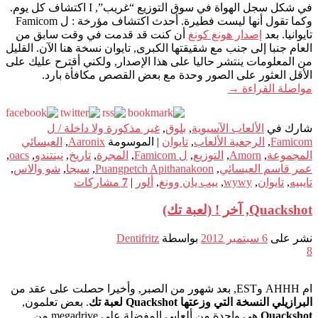
في شكل سجل الهواة في سوق التوزيع “غريب”, I اكتشاف كل يوم.
وكما تقول أنها ليست فطيرة. أحدث اكتشاف مؤرخة : ل Famicom
تايوانيا. بعد
إصدار هونغ كونغ
أن كنت قد قدمت في وقت سابق من
العام جنبا إلى جنب مع شقيقتها الكبرى, تايوان نسخة هنا الآن. القليل
من المعلومات ينتشر حاليا على هذا الإصدار, ولكني أقترح عليك على
الأقل العثور على الصور وحدة مع بعض القصص مكافأة بارد.
مواصلة القراءة
→
شارك في
الألعاب الآسيوية
,
بلوق
,
غير مذكورة ولا داخلة / ل
Famicom
,
الرجعية الألعاب
,
تايوان
|
الموسومة
Aaronix
,
العيسائي
المجموعة
,
Amorn
,
التوزيع
,
ل Famicom
,
المجرة
,
تاريخ
,
نينتندو
,
oacs
,
عمر قاسم العيسائي
,
Puangpetch Apithanakoon
,
سيجا
,
شو والاس
,
تايبيه
,
تايوان
,
wywy
,
ييب يان وونغ
,
ألور
|
7
مشاركات
Quackshot, آخر ! (لعبة تك)
نشر على
6 سبتمبر 2012
بواسطة
Dentifritz
8
ام AHHH وEST, بعد شهور من الصبر, وأخيرا حصلت على عقد من
البرازيلي النسخة التي وزعتها Quackshot لعبة تك
. بعض تعلمون,
Quackshot
هي واحدة من ألعابي المفضلة على megadrive من,