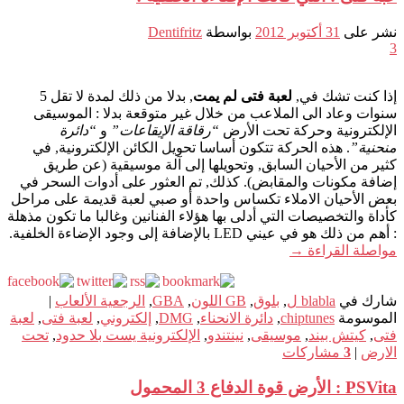
نشر على
31 أكتوبر 2012
بواسطة
Dentifritz
3
إذا كنت تشك في,
لعبة فتى لم يمت
, بدلا من ذلك لمدة لا تقل 5
سنوات وعاد الى الملاعب من خلال غير متوقعة بدلا : الموسيقى
الإلكترونية وحركة تحت الأرض
“رقاقة الإيقاعات”
و
“دائرة
منحنية”
. هذه الحركة تتكون أساسا تحويل الكائن الإلكترونية, في
كثير من الأحيان السابق, وتحويلها إلى آلة موسيقية (عن طريق
إضافة مكونات والمقابض). كذلك, تم العثور على أدوات السحر في
بعض الأحيان الاملاء تكساس واحدة أو صبي لعبة قديمة على مراحل
كأداة والتخصيصات التي أدلى بها هؤلاء الفنانين وغالبا ما تكون مذهلة
: أهم من ذلك هو في عيني LED بالإضافة إلى وجود الإضاءة الخلفية.
مواصلة القراءة
→
شارك في
blabla ل
,
بلوق
,
GB اللون
,
GBA
,
الرجعية الألعاب
|
الموسومة
chiptunes
,
دائرة الانحناء
,
DMG
,
إلكتروني
,
لعبة فتى
,
لعبة
فتى
,
كيتش بيند
,
موسيقى
,
نينتندو
,
الإلكترونية يست بلا حدود
,
تحت
الارض
|
3
مشاركات
PSVita : الأرض قوة الدفاع 3 المحمول