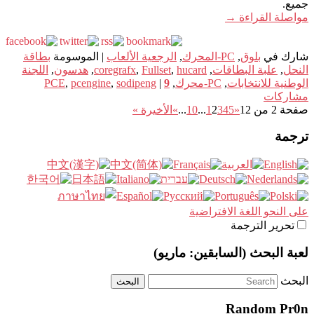
جميع.
مواصلة القراءة
→
شارك في
بلوق
,
PC-المحرك
,
الرجعية الألعاب
|
الموسومة
بطاقة
النحل
,
علبة البطاقات
,
hucard
,
Fullset
,
coregrafx
,
هدسون
,
اللجنة
الوطنية للانتخابات
,
PC-محرك
,
9
|
sodipeng
,
pcengine
,
PCE
مشاركات
صفحة 2 من 12
«
5
4
3
2
1
...
10
...
»
الأخيرة »
ترجمة
على النحو اللغة الافتراضية
تحرير الترجمة
لعبة البحث (السابقين: ماريو)
البحث
Random Pr0n