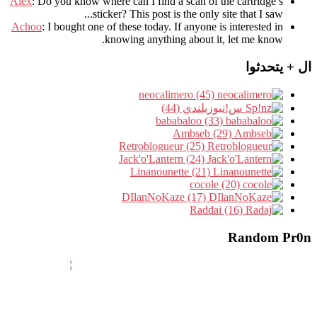
Álex
: Do you know where can I find a scan of the cartridge’s
sticker? This post is the only site that I saw...
Achoo
: I bought one of these today. If anyone is interested in
knowing anything about it, let me know.
ال + يتحدثوا
neocalimero (45)
س!نيوزيلندي (44)
bababaloo (33)
Ambseb (29)
Retroblogueur (25)
Jack'o'Lantern (24)
Linanounette (21)
cocole (20)
DIlanNoKaze (17)
Raddai (16)
Random Pr0n