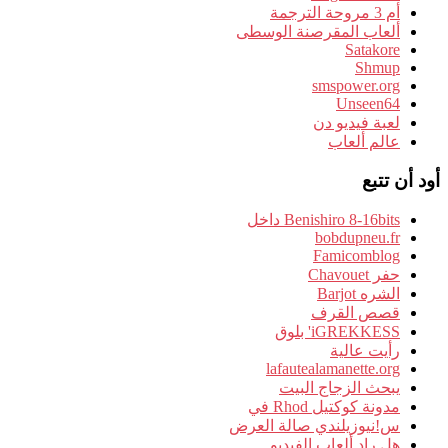
أم 3 مروحة الترجمة
ألعاب المقرصنة الوسطى
Satakore
Shmup
smspower.org
Unseen64
لعبة فيديو دن
عالم ألعاب
أود أن تتبع
Benishiro 8-16bits داخل
bobdupneu.fr
Famicomblog
حفر Chavouet
الشره Barjot
قصص القرف
iGREKKESS' بلوق
رأيت عالية
lafautealamanette.org
يبحث الزجاج البيت
مدونة كوكتيل Rhod في
س!نيوزيلندي صالة العرض
هل راد ألعاب الفيديو