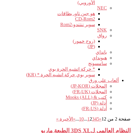
الأوروبي)
NEC
هو جين تاو، بطاقات
CD-Rom2
سوبر ننتندو-Rom2
SNK
رواق
(روج خمور)
(JP)
بانداي
هيونداي
سامسونج
* حركة اتشيه الحرة بوي
سوبر بوي حركة اتشيه الحرة * (KR)
ألعاب على ورق
المجلات (JP-KOR)
المجلات (FR-UK)
كتب & Mooks (ALL)
أدلة (JP)
أدلة (FR-US)
صفحة 2 من 12
«
5
4
3
2
1
...
10
...
»
الأخيرة »
النظام العالمي ل3DS XL الطبعة ماريو