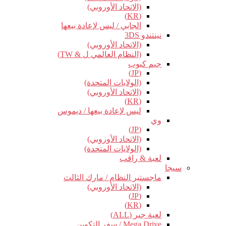
(الاتحاد الأوروبي)
(KR)
الجابي / ليس لإعادة بيعها
نينتندو 3DS
(الاتحاد الأوروبي)
(النظام العالمي ل & TW)
جيم كيوب
(JP)
(الولايات المتحدة)
(الاتحاد الأوروبي)
(KR)
ليس لإعادة بيعها / ديموس
وي
(JP)
(الاتحاد الأوروبي)
(الولايات المتحدة)
لعبة & راقب
سيجا
ماجستير النظام / مارك الثالث
(الاتحاد الأوروبي)
(JP)
(KR)
لعبة جير (ALL)
Mega Drive / سفر التكوين