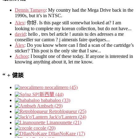
Dennis Tamayo
:
My country had the Mega Drive back in the
1990s
,
but it’s in NTSC
.
Alex
: 你好.
Is this page still somewhat looked at
?
I am
looking to complete my korean collection
,
but do not have..
.
david
:
hello
,
tres bel article
!
aurais tu des adresses a me
conseiller sur canton
?
j aimerais faire quelques..
.
Álex
: Do you know where can I find a scan of the cartridge’s
sticker? This post is the only site that I saw...
Achoo
: I bought one of these today. If anyone is interested in
knowing anything about it, let me know.
“ + 健談
neocalimero (45)
SP!新西蘭 (44)
bababaloo (33)
Ambseb (29)
Retroblogueur (25)
Jack'o'Lantern (24)
Linanounette (21)
cocole (20)
DIlanNoKaze (17)