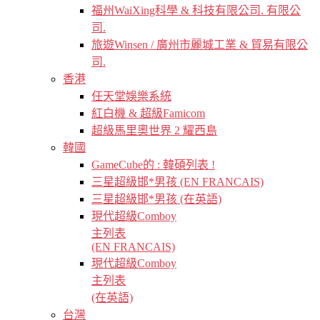
福州WaiXing科學 & 科技有限公司. 有限公
司.
旅遊Winsen / 廣州市麗城工業 & 貿易有限公
司.
香港
任天堂娛樂系統
紅白機 & 超級Famicom
超級馬里奧世界 2 耀西島
韓國
GameCube的 : 韓碩列表 !
三星超級邯*男孩 (EN FRANCAIS)
三星超級邯*男孩 (在英語)
現代超級Comboy
主列表
(EN FRANCAIS)
現代超級Comboy
主列表
(在英語)
台灣