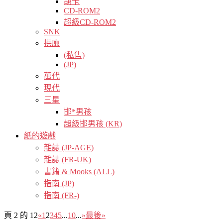
胡卡
CD-ROM2
超級CD-ROM2
SNK
拱廊
(私售)
(JP)
萬代
現代
三星
邯*男孩
超級邯男孩 (KR)
紙的遊戲
雜誌 (JP-AGE)
雜誌 (FR-UK)
書籍 & Mooks (ALL)
指南 (JP)
指南 (FR-)
頁 2 的 12
«
1
2
3
4
5
...
10
...
»
最後»