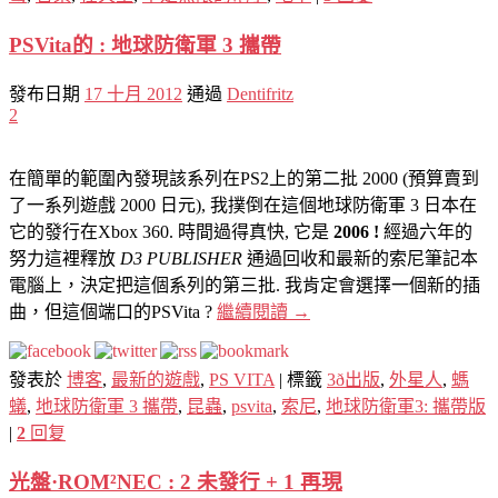
PSVita的 : 地球防衛軍 3 攜帶
發布日期
17 十月 2012
通過
Dentifritz
2
在簡單的範圍內發現該系列在PS2上的第二批 2000 (預算賣到
了一系列遊戲 2000 日元), 我撲倒在這​​個地球防衛軍 3 日本在
它的發行在Xbox 360. 時間過得真快, 它是
2006 !
經過六年的
努力這裡釋放
D3 PUBLISHER
通過回收和最新的索尼筆記本
電腦上，決定把這個系列的第三批. 我肯定會選擇一個新的插
曲，但這個端口的PSVita ?
繼續閱讀
→
發表於
博客
,
最新的遊戲
,
PS VITA
|
標籤
3ð出版
,
外星人
,
螞
蟻
,
地球防衛軍 3 攜帶
,
昆蟲
,
psvita
,
索尼
,
地球防衛軍3: 攜帶版
|
2
回复
光盤·ROM²NEC : 2 未發行 + 1 再現