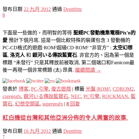
發布日期
22 九月 2012
通過
Dentifritz
8
下面是一些做的，而明智的等待
聖經PC發動機集電極Pix'n的
愛
預計下個月底. 這是一個比較特殊的裝運包含 3 發動機的
PC-CD格式的遊戲·ROM²超級CD·ROM² “非官方” :
太空幻想
區
,
洛克人
和
銀河いる傳說藍寶石
. 非官方的，因為第一個是
標題 “未發行” 只是其釋放前被取消, 第二個端口和Famicom最
後一再現一個非常標題 (太) 昂貴.
繼續閱讀
→
發表於
博客
,
PC-引擎
,
復古遊戲
|
標籤
光盤·ROM²
,
CDROM2
,
coregrafx
,
銀河いる傳說藍寶石
,
NEC
,
PC引擎
,
ROCKMAN
,
藍
寶石
,
幻想空間區
,
supergrafx
|
8
回复
紅白機從台灣和其他亞洲分佈的令人興奮的故事.
發布日期
16 九月 2012
通過
Dentifritz
7