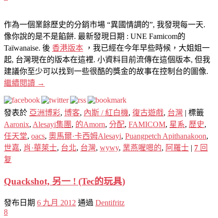
作為一個業餘歷史的分銷市場 “異國情調的”, 我發現每一天.
像你說的是不是餡餅. 最新發現日期 : UNE Famicom的
Taïwanaise. 後
香港版本
，我已經在今年早些時候，大姐姐一
起, 台灣現在的版本在這裡. 小資料目前流傳在這個版本, 但我
建議你至少可以找到一些很酷的獎金的故事在控制台的圖像.
繼續閱讀
→
發表於
亞洲博彩
,
博客
,
內斯 / 紅白機
,
復古遊戲
,
台灣
|
標籤
Aaronix
,
Alesayi集團
,
的Amorn
,
分配
,
FAMICOM
,
星系
,
歷史
,
任天堂
,
oacs
,
奧馬爾·卡西姆Alesayi
,
Puangpetch Apithanakoon
,
世嘉
,
肖·華萊士
,
台北
,
台灣
,
wywy
,
業燕喔嗯的
,
阿羅士
|
7
回
复
Quackshot, 另一 ! (Tec的玩具)
發布日期
6 九月 2012
通過
Dentifritz
8