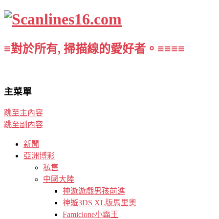
≡對於所有, 掃描線的愛好者。≡≡≡≡
主菜單
跳至主內容
跳至副內容
新聞
亞洲博彩
私售
中國大陸
神遊遊戲男孩前進
神遊3DS XL版馬里奧
Famiclone小霸王