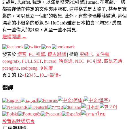
2 歲月. 恩effet, 我想，以滿足整套PC引擎Hucard, 在寬鬆. 一切
都被存儲在特定的文件夾用膠布. 這種格式是太酷了, 甚至是寬
鬆的，可以建立一個好的收集. 此外，有些卡瑪麗薩微薄, 這個
漂亮的小很多的形象 54 HuCards雅虎日本拍賣平均2€ / 房間.
有一些偉大的冠軍，甚至一些不常見.
繼續閱讀
→
發表於
博客
,
PC-引擎
,
復古遊戲
|
標籤
蜜蜂卡
,
文件櫃
,
coregrafx
,
FULLSET
,
hucard
,
哈得遜
,
NEC
,
PC引擎
,
四氯乙烯
,
pcengine
,
sodipeng
|
9
回复
頁 2 的 12
«
1
2
3
4
5
...
10
...
»
最後»
翻譯
設置為默認語言
編輯翻譯