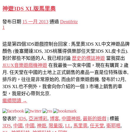
神遊3DS XL版馬里奧
發布日期
15 一月 2013
通過
Dentifritz
1
這是第四個3DS遊戲控制台回家 : 馬里奧3DS XL中文神遊品牌
顏色 (後塞爾達3DS, 3DS桃獲得俱樂部任天堂3DS XL皮卡丘).
對於那些不知道的人, 我已經討論
歷史的標誌神遊
當我提出
JEUX音樂遊戲機神遊
在我最後一次來中國，現在有購買 2 歲
月. 任天堂在中國的土地上正式銷售的產品一直是位特殊版本,
排斥的，往往是非常原始的, 而由於音樂遊戲機. 發布於12月,
3DS XL也不例外，我會向你介紹的一個 3 市場上銷售的車
型，我是好心帶到北京.
繼續閱讀
→
發表於
3DS
,
亞洲博彩
,
博客
,
中國神遊
,
最新的遊戲
|
標籤
3DS
,
中國
,
中國
,
神遊
,
限量版
,
LL
,
馬里奧
,
任天堂
,
衛耶嗯
,