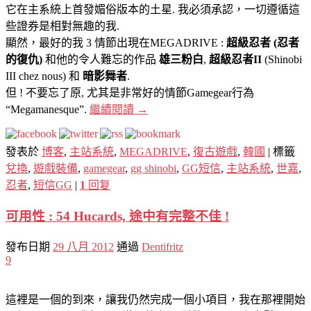
它在主系統上首發媚俗版本的土星. 我必須承認，一切遵循這
些證券是相對無趣的我.
顯然，最好的我 3 情節出現在MEGADRIVE :
超級忍者 (忍者
的復仇)
和他的令人難忘的作品
雄三粉白
,
超級忍者II
(Shinobi
III chez nous) 和
暗影舞者
.
但 ! 不要忘了原, 尤其是非常好的情節Gamegear行為
“Megamanesque”.
繼續閱讀
→
發表於
博客
,
主站系統
,
MEGADRIVE
,
復古遊戲
,
韓國
|
標籤
兌換
,
遊戲裝備
,
gamegear
,
gg shinobi
,
GG短信
,
主站系統
,
世嘉
,
忍者
,
短信GG
|
1
回复
可用性 : 54 Hucards, 途中有完整不佳 !
發布日期
29 八月 2012
通過
Dentifritz
9
這裡是一個的到來，讓我仍然完成一個小項目，我在那裡開始