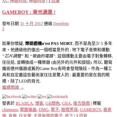
XL
,
神遊科技
,
神遊科技
|
1
回复
GAMEBOY : 背光源是 !
發布日期
31 十月 2012
通過
Dentifritz
3
如果你懷疑,
樂遊戲機n'est PAS MORT
, 而不是為至少 5 多年
來，他通過他的復出一個相當意外的 : 地下電子音樂和運動
“芯片調整”
和
“彎曲的電路”
. 這個運動主要由電子對象轉移,
往往前, 並轉換成一種樂器 (由另外的元件和旋鈕). 所以, 聽寫
魔術德州儀器或舊的Game Boy有時會發現階段，作為一種工
具和自定義這些藝術家往往是驚人的 : 最重要的是在我的眼
裡，除了LED的背光.
繼續閱讀
→
發表於
BLABLA
,
博客
,
GB顏色
,
GBA
,
復古遊戲
|
標籤
chiptunes
,
電路彎曲
,
DMG
,
電子
,
遊戲男孩
,
GAMEBOY
,
基奇
彎
,
音樂
,
任天堂
,
不是無限的電子
,
地下
|
3
回复