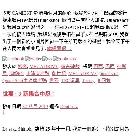
唉唉CA和EST, 經過幾個月的耐心, 我終於抓住了
巴西的發行
版本號由Tec玩具Quackshot
. 你們當中有些人知道,
Quackshot
是我最喜歡的遊戲之一，在MEGADRIVE, 和我重播超過一年
一次的復古職稱 (我總是最後手指在鼻子). 在呈現韓文版, 我提
出了一個新的小圖片回顧一下在所有版本的遊戲，我今天下午
在人民大會堂會見了.
繼續閱讀
→
發表於
博客
,
MEGADRIVE
,
復古遊戲
|
標籤
巴西
,
巴西
,
迪斯
尼
,
唐納德
,
主演唐老鴨
,
創世紀
,
MEGADRIVE
,
quackshot
,
QuackShot主演唐老鴨
,
世嘉
,
TEC玩具
,
Tectoy
|
8
回复
世嘉 : 3 新集合中忍 !
發布日期
30 八月 2012
通過
Dentifritz
1
La saga Shinobi, 誰轉
25 年十一月
, 我是一個系列，特別是因為