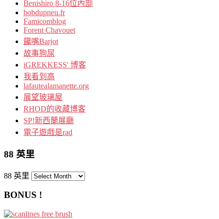
Benishiro 8-16位內部
bobdupneu.fr
Famicomblog
Forent Chavouet
饞嘴Barjot
故事狗屎
iGREKKESS' 博客
我看到高
lafautealamanette.org
展望玻璃屋
RHOD的收藏博客
SP!新西蘭展廳
電子遊戲是rad
88 英里
88 英里
BONUS !