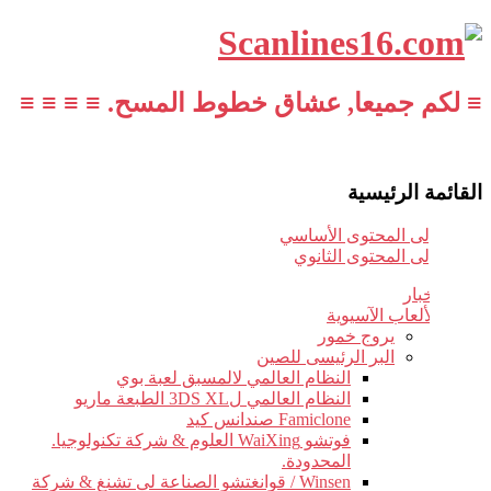
≡ لكم جميعا, عشاق خطوط المسح. ≡ ≡ ≡ ≡
القائمة الرئيسية
تخطي إلى المحتوى الأساسي
تخطي إلى المحتوى الثانوي
أخبار
الألعاب الآسيوية
يروج خمور
البر الرئيسى للصين
النظام العالمي لالمسبق لعبة بوي
النظام العالمي ل3DS XL الطبعة ماريو
Famiclone صندانس كيد
فوتشو WaiXing العلوم & شركة تكنولوجيا.
المحدودة.
Winsen / قوانغتشو الصناعة لى تشنغ & شركة