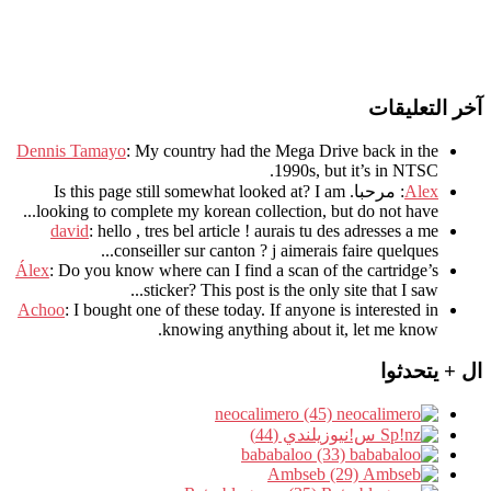
آخر التعليقات
Dennis Tamayo
:
My country had the Mega Drive back in the
.
1990s
,
but it’s in NTSC
Alex
: مرحبا.
I am
?
Is this page still somewhat looked at
.
looking to complete my korean collection
,
but do not have..
david
:
hello
,
tres bel article
!
aurais tu des adresses a me
.
conseiller sur canton
?
j aimerais faire quelques..
Álex
: Do you know where can I find a scan of the cartridge’s
sticker? This post is the only site that I saw...
Achoo
: I bought one of these today. If anyone is interested in
knowing anything about it, let me know.
ال + يتحدثوا
neocalimero (45)
س!نيوزيلندي (44)
bababaloo (33)
Ambseb (29)