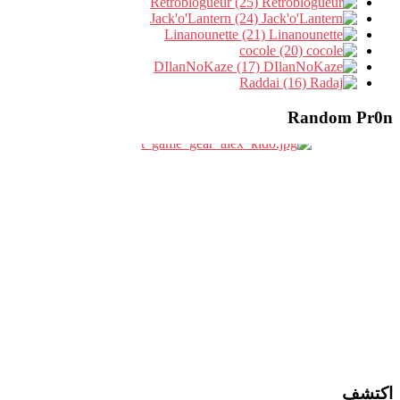
Retroblogueur (25)
Jack'o'Lantern (24)
Linanounette (21)
cocole (20)
DIlanNoKaze (17)
Raddai (16)
Random Pr0n
اكتشف