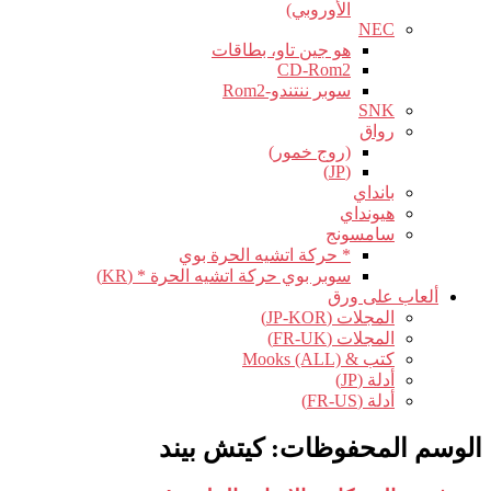
الأوروبي)
NEC
هو جين تاو، بطاقات
CD-Rom2
سوبر ننتندو-Rom2
SNK
رواق
(روج خمور)
(JP)
بانداي
هيونداي
سامسونج
* حركة اتشيه الحرة بوي
سوبر بوي حركة اتشيه الحرة * (KR)
ألعاب على ورق
المجلات (JP-KOR)
المجلات (FR-UK)
كتب & Mooks (ALL)
أدلة (JP)
أدلة (FR-US)
الوسم المحفوظات:
كيتش بيند