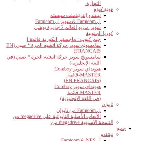
التجارة.
هونغ كونغ
نينتندو إنترتينمنت سيستم
ل Famicom & سوبر ل Famicom
سوبر ماريو العالم 2 جزيرة يوشي
كوريا الجنوبية
جيم كيوب : ماجستير الكورية-قائمة !
سامسونج سوبر حركة اتشيه الحرة * صبي (EN
FRANCAIS)
سامسونج سوبر حركة اتشيه الحرة * صبي (في
اللغة الإنجليزية)
هيونداي سوبر Comboy
MASTER-قائمة
(EN FRANCAIS)
هيونداي سوبر Comboy
MASTER-قائمة
(في اللغة الإنجليزية)
تايوان
ل Famicom من تايوان
الألعاب الأصلية التايوانية على megadrive من
النسخة الآسيوية megadrive من
جمع
نينتندو
ل Famicom & NES