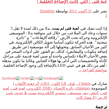
عبة فتى : التي كانت الإضاءة الخلفية !
نشر على
31 أكتوبر 2012
بواسطة
Dentifritz
3
إذا كنت تشك في,
لعبة فتى لم يمت
, بدلا من ذلك لمدة لا تقل 5
سنوات وعاد الى الملاعب من خلال غير متوقعة بدلا : الموسيقى
الإلكترونية وحركة تحت الأرض
“رقاقة الإيقاعات”
و
“دائرة
منحنية”
. هذه الحركة تتكون أساسا تحويل الكائن الإلكترونية, في
كثير من الأحيان السابق, وتحويلها إلى آلة موسيقية (عن طريق
إضافة مكونات والمقابض). كذلك, تم العثور على أدوات السحر في
بعض الأحيان الاملاء تكساس واحدة أو صبي لعبة قديمة على مراحل
كأداة والتخصيصات التي أدلى بها هؤلاء الفنانين وغالبا ما تكون مذهلة
: أهم من ذلك هو في عيني LED بالإضافة إلى وجود الإضاءة الخلفية.
مواصلة القراءة
→
شارك في
blabla ل
,
بلوق
,
GB اللون
,
GBA
,
الرجعية الألعاب
|
الموسومة
chiptunes
,
دائرة الانحناء
,
DMG
,
إلكتروني
,
لعبة فتى
,
لعبة
فتى
,
كيتش بيند
,
موسيقى
,
نينتندو
,
الإلكترونية يست بلا حدود
,
تحت
الارض
|
3
مشاركات
ترجمة