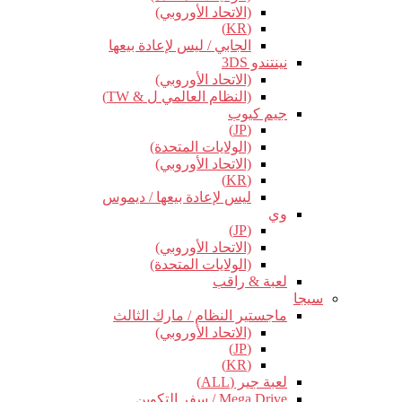
(الاتحاد الأوروبي)
(KR)
الجابي / ليس لإعادة بيعها
نينتندو 3DS
(الاتحاد الأوروبي)
(النظام العالمي ل & TW)
جيم كيوب
(JP)
(الولايات المتحدة)
(الاتحاد الأوروبي)
(KR)
ليس لإعادة بيعها / ديموس
وي
(JP)
(الاتحاد الأوروبي)
(الولايات المتحدة)
لعبة & راقب
سيجا
ماجستير النظام / مارك الثالث
(الاتحاد الأوروبي)
(JP)
(KR)
لعبة جير (ALL)
Mega Drive / سفر التكوين