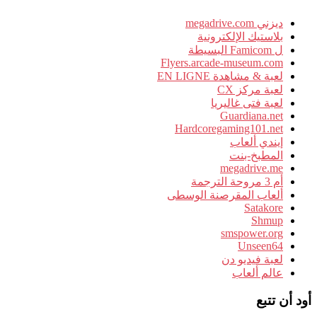
ديزني megadrive.com
بلاستيك الإلكترونية
ل Famicom البسيطة
Flyers.arcade-museum.com
لعبة & مشاهدة EN LIGNE
لعبة مركز CX
لعبة فتى غاليريا
Guardiana.net
Hardcoregaming101.net
إيندي ألعاب
المطبخ-بنت
megadrive.me
أم 3 مروحة الترجمة
ألعاب المقرصنة الوسطى
Satakore
Shmup
smspower.org
Unseen64
لعبة فيديو دن
عالم ألعاب
أود أن تتبع