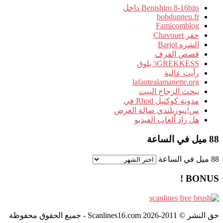
Benishiro 8-16bits داخل
bobdupneu.fr
Famicomblog
حفر Chavouet
الشره Barjot
قصص القرف
iGREKKESS' بلوق
رأيت عالية
lafautealamanette.org
يبحث الزجاج البيت
مدونة كوكتيل Rhod في
س!نيوزيلندي صالة العرض
هل راد ألعاب الفيديو
88 ميل في الساعة
88 ميل في الساعة
BONUS !
حق النشر © 2011-2026 Scanlines16.com - جميع الحقوق محفوظة