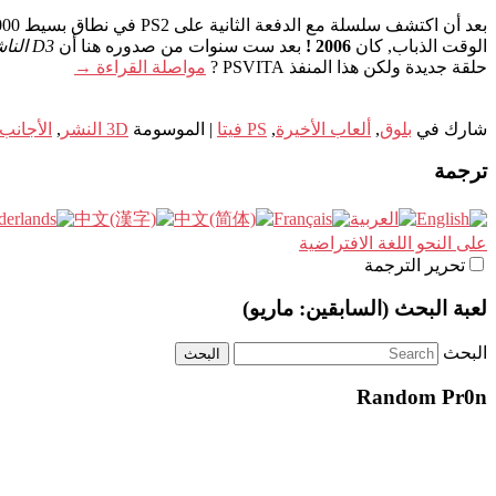
الوقت الذباب, كان
2006 !
بعد ست سنوات من صدوره هنا أن
D3 الناشر
حلقة جديدة ولكن هذا المنفذ PSVITA ?
مواصلة القراءة
→
شارك في
بلوق
,
ألعاب الأخيرة
,
PS فيتا
|
الموسومة
3D النشر
,
الأجانب
ترجمة
على النحو اللغة الافتراضية
تحرير الترجمة
لعبة البحث (السابقين: ماريو)
البحث
Random Pr0n