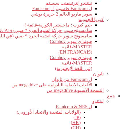
نينتندو إنترتينمنت سيستم
ل Famicom & سوبر ل Famicom
سوبر ماريو العالم 2 جزيرة يوشي
كوريا الجنوبية
جيم كيوب : ماجستير الكورية-قائمة !
سامسونج سوبر حركة اتشيه الحرة * صبي (EN FRANCAIS)
سامسونج سوبر حركة اتشيه الحرة * صبي (في اللغة 
هيونداي سوبر Comboy
MASTER-قائمة
(EN FRANCAIS)
هيونداي سوبر Comboy
MASTER-قائمة
(في اللغة الإنجليزية)
تايوان
ل Famicom من تايوان
الألعاب الأصلية التايوانية على megadrive من
النسخة الآسيوية megadrive من
جمع
نينتندو
ل Famicom & NES
(الولايات المتحدة والاتحاد الأوروبي)
(JP)
(HK)
(CH)