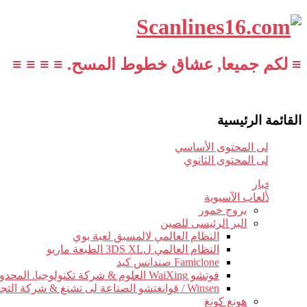
≡ لكم جميعا, عشاق خطوط المسح. ≡ ≡ ≡ ≡
القائمة الرئيسية
تخطي إلى المحتوى الأساسي
تخطي إلى المحتوى الثانوي
أخبار
الألعاب الآسيوية
يروج خمور
البر الرئيسى للصين
النظام العالمي لالمسبق لعبة بوي
النظام العالمي ل3DS XL الطبعة ماريو
Famiclone صندانس كيد
فوتشو WaiXing العلوم & شركة تكنولوجيا. المحدودة.
Winsen / قوانغتشو الصناعة لى تشنغ & شركة التجارة.
هونغ كونغ