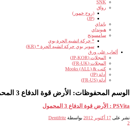
SNK
رواق
(روج خمور)
(JP)
بانداي
هيونداي
سامسونج
* حركة اتشيه الحرة بوي
سوبر بوي حركة اتشيه الحرة * (KR)
ألعاب على ورق
المجلات (JP-KOR)
المجلات (FR-UK)
كتب & Mooks (ALL)
أدلة (JP)
أدلة (FR-US)
الوسم المحفوظات:
الأرض قوة الدفاع 3 المحمول
PSVita : الأرض قوة الدفاع 3 المحمول
نشر على
17 أكتوبر 2012
بواسطة
Dentifritz
2