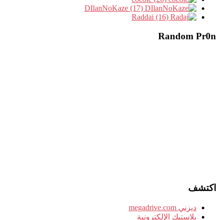
DIlanNoKaze (17)
Raddai (16)
Random Pr0n
اكتشف
ديزني megadrive.com
بلاستيك الإلكترونية