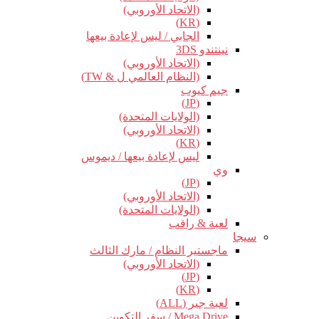
(الاتحاد الأوروبي)
(KR)
الجابي / ليس لإعادة بيعها
نينتندو 3DS
(الاتحاد الأوروبي)
(النظام العالمي ل & TW)
جيم كيوب
(JP)
(الولايات المتحدة)
(الاتحاد الأوروبي)
(KR)
ليس لإعادة بيعها / ديموس
وي
(JP)
(الاتحاد الأوروبي)
(الولايات المتحدة)
لعبة & راقب
سيجا
ماجستير النظام / مارك الثالث
(الاتحاد الأوروبي)
(JP)
(KR)
لعبة جير (ALL)
Mega Drive / سفر التكوين