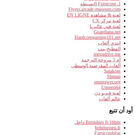
ل Famicom البسيطة
Flyers.arcade-museum.com
لعبة & مشاهدة EN LIGNE
لعبة مركز CX
لعبة فتى غاليريا
Guardiana.net
Hardcoregaming101.net
إيندي ألعاب
المطبخ-بنت
megadrive.me
أم 3 مروحة الترجمة
ألعاب المقرصنة الوسطى
Satakore
Shmup
smspower.org
Unseen64
لعبة فيديو دن
عالم ألعاب
أود أن تتبع
Benishiro 8-16bits داخل
bobdupneu.fr
Famicomblog