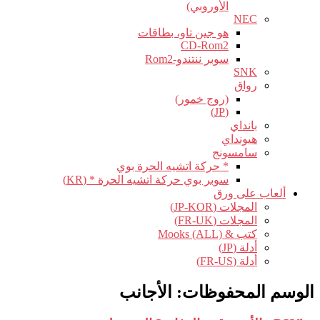
الأوروبي)
NEC
هو جين تاو، بطاقات
CD-Rom2
سوبر ننتندو-Rom2
SNK
رواق
(روج خمور)
(JP)
بانداي
هيونداي
سامسونج
* حركة اتشيه الحرة بوي
سوبر بوي حركة اتشيه الحرة * (KR)
ألعاب على ورق
المجلات (JP-KOR)
المجلات (FR-UK)
كتب & Mooks (ALL)
أدلة (JP)
أدلة (FR-US)
الوسم المحفوظات:
الأجانب