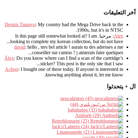
آخر التعليقات
Dennis Tamayo
:
My country had the Mega Drive back in the
.
1990s
,
but it’s in NTSC
Alex
: مرحبا.
I am
?
Is this page still somewhat looked at
.
looking to complete my korean collection
,
but do not have..
david
:
hello
,
tres bel article
!
aurais tu des adresses a me
.
conseiller sur canton
?
j aimerais faire quelques..
Álex
: Do you know where can I find a scan of the cartridge’s
sticker? This post is the only site that I saw...
Achoo
: I bought one of these today. If anyone is interested in
knowing anything about it, let me know.
ال + يتحدثوا
neocalimero (45)
س!نيوزيلندي (44)
bababaloo (33)
Ambseb (29)
Retroblogueur (25)
Jack'o'Lantern (24)
Linanounette (21)
cocole (20)