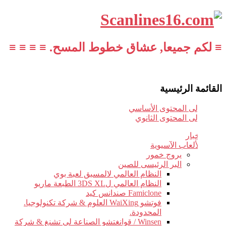
≡ لكم جميعا, عشاق خطوط المسح. ≡ ≡ ≡ ≡
القائمة الرئيسية
تخطي إلى المحتوى الأساسي
تخطي إلى المحتوى الثانوي
أخبار
الألعاب الآسيوية
يروج خمور
البر الرئيسى للصين
النظام العالمي لالمسبق لعبة بوي
النظام العالمي ل3DS XL الطبعة ماريو
Famiclone صندانس كيد
فوتشو WaiXing العلوم & شركة تكنولوجيا.
المحدودة.
Winsen / قوانغتشو الصناعة لى تشنغ & شركة