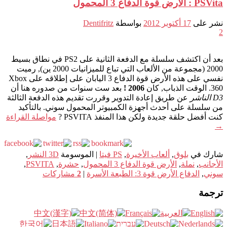
PSVita : الأرض قوة الدفاع 3 المحمول
نشر على
17 أكتوبر 2012
بواسطة
Dentifritz
2
بعد أن اكتشف سلسلة مع الدفعة الثانية على PS2 في نطاق بسيط
2000 (مجموعة من الألعاب التي تباع للميزانيات 2000 ين), رميت
نفسي على هذه الأرض قوة الدفاع 3 اليابان على إطلاقه على Xbox
360. الوقت الذباب, كان
2006 !
بعد ست سنوات من صدوره هنا أن
D3 الناشر
عن طريق إعادة التدوير وقررت تقديم هذه الدفعة الثالثة
من سلسلة على أحدث أجهزة الكمبيوتر المحمول سوني. بالتأكيد
كنت أفضل حلقة جديدة ولكن هذا المنفذ PSVITA ?
مواصلة القراءة
→
شارك في
بلوق
,
ألعاب الأخيرة
,
PS فيتا
|
الموسومة
3D النشر
,
الأجانب
,
نملة
,
الأرض قوة الدفاع 3 المحمول
,
حشرة
,
PSVITA
,
سوني
,
الدفاع الأرض قوة 3: الطبعة الأسرة
|
2
مشاركات
ترجمة