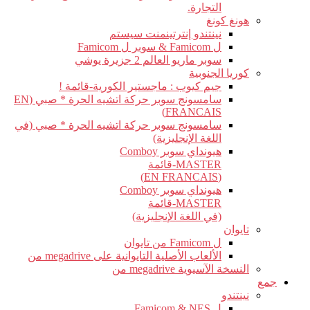
التجارة.
هونغ كونغ
نينتندو إنترتينمنت سيستم
ل Famicom & سوبر ل Famicom
سوبر ماريو العالم 2 جزيرة يوشي
كوريا الجنوبية
جيم كيوب : ماجستير الكورية-قائمة !
سامسونج سوبر حركة اتشيه الحرة * صبي (EN
FRANCAIS)
سامسونج سوبر حركة اتشيه الحرة * صبي (في
اللغة الإنجليزية)
هيونداي سوبر Comboy
MASTER-قائمة
(EN FRANCAIS)
هيونداي سوبر Comboy
MASTER-قائمة
(في اللغة الإنجليزية)
تايوان
ل Famicom من تايوان
الألعاب الأصلية التايوانية على megadrive من
النسخة الآسيوية megadrive من
جمع
نينتندو
ل Famicom & NES