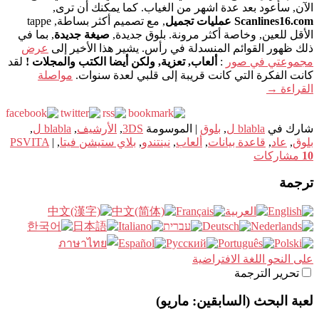
الآن, سأعود بعد عدة اشهر من الغياب. كما يمكنك أن ترى,
Scanlines16.com عمليات تجميل
, مع تصميم أكثر بساطة, tappe
الأقل للعين, وخاصة أكثر مرونة. بلوق جديدة,
صيغة جديدة
, بما في
ذلك ظهور القوائم المنسدلة في رأس. يشير هذا الأخير إلى
عرض
مجموعتي في صور
:
ألعاب, تعزية, ولكن أيضا الكتب والمجلات !
لقد
كانت الفكرة التي كانت قريبة إلى قلبي لعدة سنوات.
مواصلة
القراءة
→
شارك في
blabla ل
,
بلوق
|
الموسومة
3DS
,
الأرشيف
,
blabla ل
,
بلوق
,
عاد
,
قاعدة بيانات
,
ألعاب
,
نينتندو
,
بلاي ستيشن فيتا
,
|
PSVITA
10
مشاركات
ترجمة
على النحو اللغة الافتراضية
تحرير الترجمة
لعبة البحث (السابقين: ماريو)