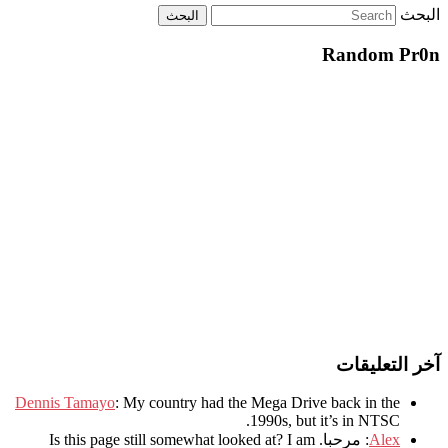
البحث
Random Pr0n
آخر التعليقات
Dennis Tamayo
:
My country had the Mega Drive back in the
.
1990s
,
but it’s in NTSC
Alex
: مرحبا.
I am
?
Is this page still somewhat looked at