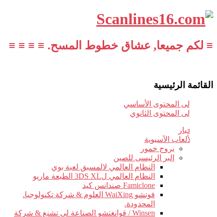
≡ لكم جميعا, عشاق خطوط المسح. ≡ ≡ ≡ ≡
القائمة الرئيسية
تخطي إلى المحتوى الأساسي
تخطي إلى المحتوى الثانوي
أخبار
الألعاب الآسيوية
يروج خمور
البر الرئيسى للصين
النظام العالمي لالمسبق لعبة بوي
النظام العالمي ل3DS XL الطبعة ماريو
Famiclone صندانس كيد
فوتشو WaiXing العلوم & شركة تكنولوجيا.
المحدودة.
Winsen / قوانغتشو الصناعة لى تشنغ & شركة