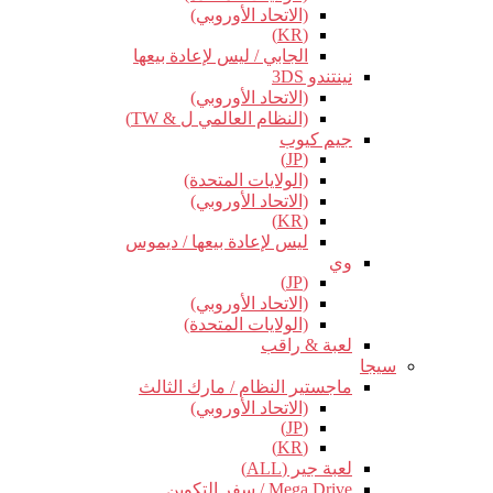
(الاتحاد الأوروبي)
(KR)
الجابي / ليس لإعادة بيعها
نينتندو 3DS
(الاتحاد الأوروبي)
(النظام العالمي ل & TW)
جيم كيوب
(JP)
(الولايات المتحدة)
(الاتحاد الأوروبي)
(KR)
ليس لإعادة بيعها / ديموس
وي
(JP)
(الاتحاد الأوروبي)
(الولايات المتحدة)
لعبة & راقب
سيجا
ماجستير النظام / مارك الثالث
(الاتحاد الأوروبي)
(JP)
(KR)
لعبة جير (ALL)
Mega Drive / سفر التكوين