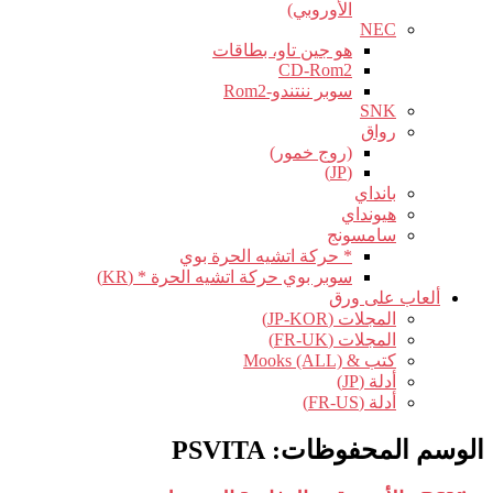
الأوروبي)
NEC
هو جين تاو، بطاقات
CD-Rom2
سوبر ننتندو-Rom2
SNK
رواق
(روج خمور)
(JP)
بانداي
هيونداي
سامسونج
* حركة اتشيه الحرة بوي
سوبر بوي حركة اتشيه الحرة * (KR)
ألعاب على ورق
المجلات (JP-KOR)
المجلات (FR-UK)
كتب & Mooks (ALL)
أدلة (JP)
أدلة (FR-US)
الوسم المحفوظات:
PSVITA