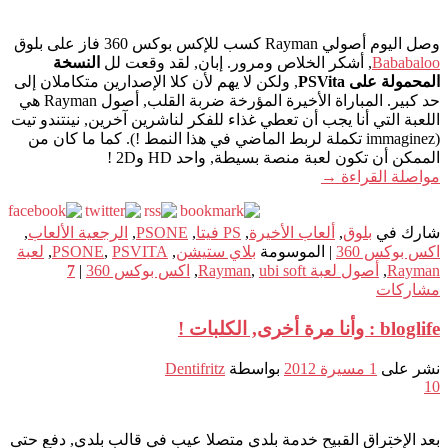
وصل اليوم أصولي Rayman كسب للإكس بوكس 360 فاز على بلوق
Bababaloo
, أشكر الخلاص ومرور. إبان, لقد وقعت لل
النسخة
المحمولة على PSVita
, ولكن لا يهم لأن كلا الإصدارين متكاملان إلى
حد كبير. المباراة الأخيرة المؤرخة ضربة القلب, أصول Rayman هي
اللعبة التي أنا يجب أن تعطي غذاء للفكر لناشرين آخرين, نينتندو تيت
(immaginez تكملة لربط الماضي في هذا النمط !). كما ما كان من
الممكن أن تكون لعبة منصة بسيطة, واحد HD و2D !
مواصلة القراءة
→
شارك في
بلوق
,
ألعاب الأخيرة
,
PS فيتا
,
PSONE
,
الرجعية الألعاب
,
اكس بوكس 360
|
الموسومة
بلاي ستيشن
,
PSVITA
,
PSONE
,
لعبة
Rayman
,
أصول لعبة Rayman
ubi soft
,
,
اكس بوكس 360
|
7
مشاركات
bloglife : وأنا مرة أخرى, الكلبات !
نشر على
1 مسيرة 2012
بواسطة
Dentifritz
10
بعد الإختراق القبيح خدمة بلدي متصلا عيب في قالب بلدي, دفع حتى