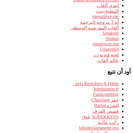
إيندي ألعاب
المطبخ-بنت
megadrive.me
أم 3 مروحة الترجمة
ألعاب المقرصنة الوسطى
Satakore
Shmup
smspower.org
Unseen64
لعبة فيديو دن
عالم ألعاب
أود أن تتبع
Benishiro 8-16bits داخل
bobdupneu.fr
Famicomblog
حفر Chavouet
الشره Barjot
قصص القرف
iGREKKESS' بلوق
رأيت عالية
lafautealamanette.org