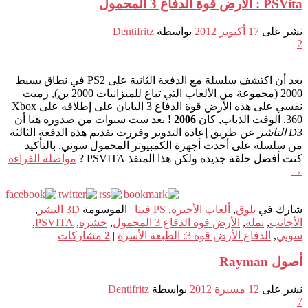
PSVita : الأرض قوة الدفاع 3 المحمول
نشر على
17 أكتوبر 2012
بواسطة
Dentifritz
2
بعد أن اكتشف سلسلة مع الدفعة الثانية على PS2 في نطاق بسيط
2000 (مجموعة من الألعاب التي تباع للميزانيات 2000 ين), رميت
نفسي على هذه الأرض قوة الدفاع 3 اليابان على إطلاقه على Xbox
360. الوقت الذباب, كان
2006 !
بعد ست سنوات من صدوره هنا أن
D3 الناشر
عن طريق إعادة التدوير وقررت تقديم هذه الدفعة الثالثة
من سلسلة على أحدث أجهزة الكمبيوتر المحمول سوني. بالتأكيد
كنت أفضل حلقة جديدة ولكن هذا المنفذ PSVITA ?
مواصلة القراءة
→
شارك في
بلوق
,
ألعاب الأخيرة
,
PS فيتا
|
الموسومة
3D النشر
,
الأجانب
,
نملة
,
الأرض قوة الدفاع 3 المحمول
,
حشرة
,
PSVITA
,
سوني
,
الدفاع الأرض قوة 3: الطبعة الأسرة
|
2
مشاركات
أصول Rayman
نشر على
12 مسيرة 2012
بواسطة
Dentifritz
7