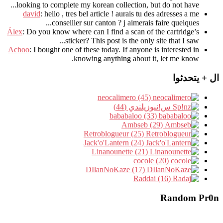
.
looking to complete my korean collection
,
but do not have..
david
:
hello
,
tres bel article
!
aurais tu des adresses a me
.
conseiller sur canton
?
j aimerais faire quelques..
Álex
: Do you know where can I find a scan of the cartridge’s
sticker? This post is the only site that I saw...
Achoo
: I bought one of these today. If anyone is interested in
knowing anything about it, let me know.
ال + يتحدثوا
neocalimero (45)
س!نيوزيلندي (44)
bababaloo (33)
Ambseb (29)
Retroblogueur (25)
Jack'o'Lantern (24)
Linanounette (21)
cocole (20)
DIlanNoKaze (17)
Raddai (16)
Random Pr0n