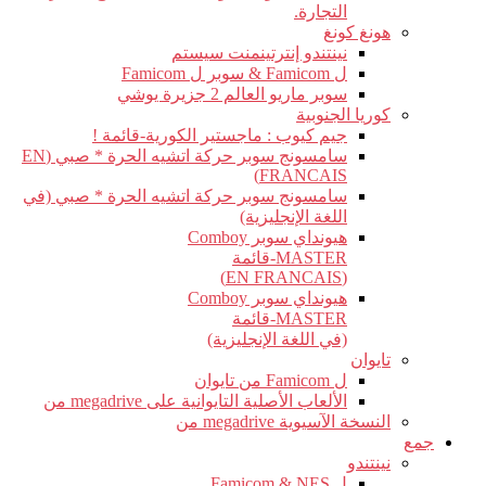
التجارة.
هونغ كونغ
نينتندو إنترتينمنت سيستم
ل Famicom & سوبر ل Famicom
سوبر ماريو العالم 2 جزيرة يوشي
كوريا الجنوبية
جيم كيوب : ماجستير الكورية-قائمة !
سامسونج سوبر حركة اتشيه الحرة * صبي (EN
FRANCAIS)
سامسونج سوبر حركة اتشيه الحرة * صبي (في
اللغة الإنجليزية)
هيونداي سوبر Comboy
MASTER-قائمة
(EN FRANCAIS)
هيونداي سوبر Comboy
MASTER-قائمة
(في اللغة الإنجليزية)
تايوان
ل Famicom من تايوان
الألعاب الأصلية التايوانية على megadrive من
النسخة الآسيوية megadrive من
جمع
نينتندو
ل Famicom & NES