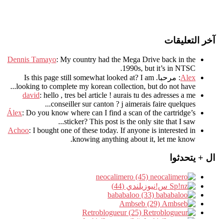
آخر التعليقات
Dennis Tamayo
:
My country had the Mega Drive back in the
.
1990s
,
but it’s in NTSC
Alex
: مرحبا.
I am
?
Is this page still somewhat looked at
.
looking to complete my korean collection
,
but do not have..
david
:
hello
,
tres bel article
!
aurais tu des adresses a me
.
conseiller sur canton
?
j aimerais faire quelques..
Álex
: Do you know where can I find a scan of the cartridge’s
sticker? This post is the only site that I saw...
Achoo
: I bought one of these today. If anyone is interested in
knowing anything about it, let me know.
ال + يتحدثوا
neocalimero (45)
س!نيوزيلندي (44)
bababaloo (33)
Ambseb (29)
Retroblogueur (25)