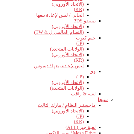
(الاتحاد الأوروبي)
(KR)
الجابي / ليس لإعادة بيعها
نينتندو 3DS
(الاتحاد الأوروبي)
(النظام العالمي ل & TW)
جيم كيوب
(JP)
(الولايات المتحدة)
(الاتحاد الأوروبي)
(KR)
ليس لإعادة بيعها / ديموس
وي
(JP)
(الاتحاد الأوروبي)
(الولايات المتحدة)
لعبة & راقب
سيجا
ماجستير النظام / مارك الثالث
(الاتحاد الأوروبي)
(JP)
(KR)
لعبة جير (ALL)
Mega Drive / سفر التكوين