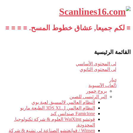
≡ لكم جميعا, عشاق خطوط المسح. ≡ ≡ ≡ ≡
القائمة الرئيسية
تخطي إلى المحتوى الأساسي
تخطي إلى المحتوى الثانوي
أخبار
الألعاب الآسيوية
يروج خمور
البر الرئيسى للصين
النظام العالمي لالمسبق لعبة بوي
النظام العالمي ل3DS XL الطبعة ماريو
Famiclone صندانس كيد
فوتشو WaiXing العلوم & شركة تكنولوجيا.
المحدودة.
Winsen / قوانغتشو الصناعة لى تشنغ & شركة