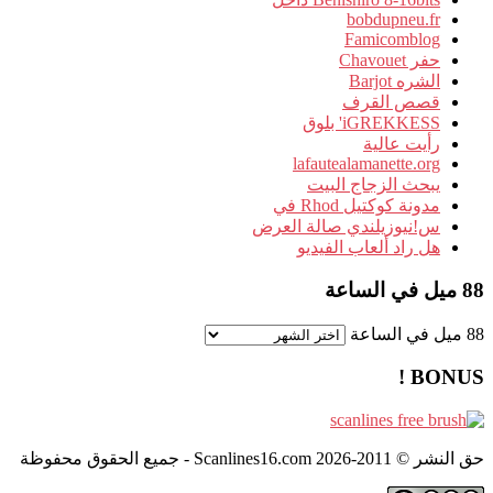
bobdupneu.fr
Famicomblog
حفر Chavouet
الشره Barjot
قصص القرف
iGREKKESS' بلوق
رأيت عالية
lafautealamanette.org
يبحث الزجاج البيت
مدونة كوكتيل Rhod في
س!نيوزيلندي صالة العرض
هل راد ألعاب الفيديو
88 ميل في الساعة
88 ميل في الساعة
BONUS !
حق النشر © 2011-2026 Scanlines16.com - جميع الحقوق محفوظة