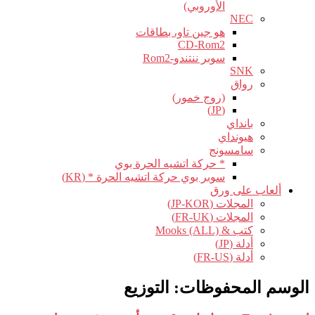
الأوروبي)
NEC
هو جين تاو، بطاقات
CD-Rom2
سوبر ننتندو-Rom2
SNK
رواق
(روج خمور)
(JP)
بانداي
هيونداي
سامسونج
* حركة اتشيه الحرة بوي
سوبر بوي حركة اتشيه الحرة * (KR)
ألعاب على ورق
المجلات (JP-KOR)
المجلات (FR-UK)
كتب & Mooks (ALL)
أدلة (JP)
أدلة (FR-US)
الوسم المحفوظات:
التوزيع