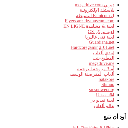
ديزني megadrive.com
بلاستيك الإلكترونية
ل Famicom البسيطة
Flyers.arcade-museum.com
لعبة & مشاهدة EN LIGNE
لعبة مركز CX
لعبة فتى غاليريا
Guardiana.net
Hardcoregaming101.net
إيندي ألعاب
المطبخ-بنت
megadrive.me
أم 3 مروحة الترجمة
ألعاب المقرصنة الوسطى
Satakore
Shmup
smspower.org
Unseen64
لعبة فيديو دن
عالم ألعاب
أود أن تتبع
Benishiro 8-16bits داخل