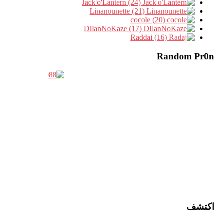
Jack'o'Lantern (24)
Linanounette (21)
cocole (20)
DIlanNoKaze (17)
Raddai (16)
Random Pr0n
اكتشف