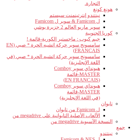
التجارة.
هونغ كونغ
نينتندو إنترتينمنت سيستم
ل Famicom & سوبر ل Famicom
سوبر ماريو العالم 2 جزيرة يوشي
كوريا الجنوبية
جيم كيوب : ماجستير الكورية-قائمة !
سامسونج سوبر حركة اتشيه الحرة * صبي (EN
FRANCAIS)
سامسونج سوبر حركة اتشيه الحرة * صبي (في
اللغة الإنجليزية)
هيونداي سوبر Comboy
MASTER-قائمة
(EN FRANCAIS)
هيونداي سوبر Comboy
MASTER-قائمة
(في اللغة الإنجليزية)
تايوان
ل Famicom من تايوان
الألعاب الأصلية التايوانية على megadrive من
النسخة الآسيوية megadrive من
جمع
نينتندو
ل Famicom & NES