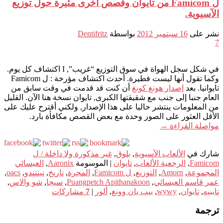
ل Famicom من تايوان وقصص أخرى مثيرة حول توزيع
الآسيوية.
نشر على
16 سبتمبر 2012
بواسطة
Dentifritz
7
في شكل سجل الهواة في سوق التوزيع “غريب”, I اكتشاف كل يوم.
وكما تقول أنها ليست فطيرة. أحدث اكتشاف مؤرخة : ل Famicom
تايوانيا. بعد
إصدار هونغ كونغ
أن كنت قد قدمت في وقت سابق من
العام جنبا إلى جنب مع شقيقتها الكبرى, تايوان نسخة هنا الآن. القليل
من المعلومات ينتشر حاليا على هذا الإصدار, ولكني أقترح عليك على
الأقل العثور على الصور وحدة مع بعض القصص مكافأة بارد.
مواصلة القراءة
→
شارك في
الألعاب الآسيوية
,
بلوق
,
غير مذكورة ولا داخلة / ل
Famicom
,
الرجعية الألعاب
,
تايوان
|
الموسومة
Aaronix
,
العيسائي
المجموعة
,
Amorn
,
التوزيع
,
ل Famicom
,
المجرة
,
تاريخ
,
نينتندو
,
oacs
,
عمر قاسم العيسائي
,
Puangpetch Apithanakoon
,
سيجا
,
شو والاس
,
تايبيه
,
تايوان
,
wywy
,
ييب يان وونغ
,
ألور
|
7
مشاركات
ترجمة