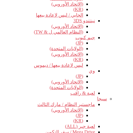
(الاتحاد الأوروبي)
(KR)
الجابي / ليس لإعادة بيعها
نينتندو 3DS
(الاتحاد الأوروبي)
(النظام العالمي ل & TW)
جيم كيوب
(JP)
(الولايات المتحدة)
(الاتحاد الأوروبي)
(KR)
ليس لإعادة بيعها / ديموس
وي
(JP)
(الاتحاد الأوروبي)
(الولايات المتحدة)
لعبة & راقب
سيجا
ماجستير النظام / مارك الثالث
(الاتحاد الأوروبي)
(JP)
(KR)
لعبة جير (ALL)
Mega Drive / سفر التكوين