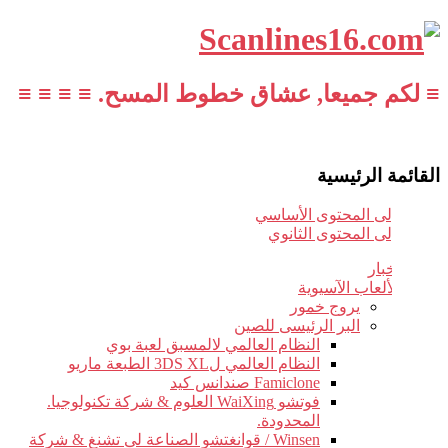
≡ لكم جميعا, عشاق خطوط المسح. ≡ ≡ ≡ ≡
القائمة الرئيسية
تخطي إلى المحتوى الأساسي
تخطي إلى المحتوى الثانوي
أخبار
الألعاب الآسيوية
يروج خمور
البر الرئيسى للصين
النظام العالمي لالمسبق لعبة بوي
النظام العالمي ل3DS XL الطبعة ماريو
Famiclone صندانس كيد
فوتشو WaiXing العلوم & شركة تكنولوجيا.
المحدودة.
Winsen / قوانغتشو الصناعة لى تشنغ & شركة