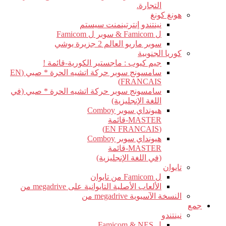
التجارة.
هونغ كونغ
نينتندو إنترتينمنت سيستم
ل Famicom & سوبر ل Famicom
سوبر ماريو العالم 2 جزيرة يوشي
كوريا الجنوبية
جيم كيوب : ماجستير الكورية-قائمة !
سامسونج سوبر حركة اتشيه الحرة * صبي (EN
FRANCAIS)
سامسونج سوبر حركة اتشيه الحرة * صبي (في
اللغة الإنجليزية)
هيونداي سوبر Comboy
MASTER-قائمة
(EN FRANCAIS)
هيونداي سوبر Comboy
MASTER-قائمة
(في اللغة الإنجليزية)
تايوان
ل Famicom من تايوان
الألعاب الأصلية التايوانية على megadrive من
النسخة الآسيوية megadrive من
جمع
نينتندو
ل Famicom & NES