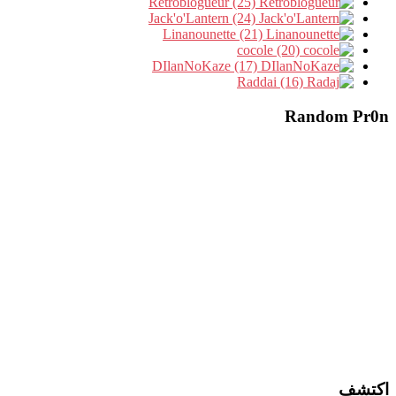
Retroblogueur (25)
Jack'o'Lantern (24)
Linanounette (21)
cocole (20)
DIlanNoKaze (17)
Raddai (16)
Random Pr0n
اكتشف