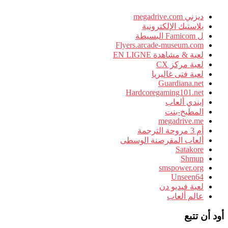
ديزني megadrive.com
بلاستيك الإلكترونية
ل Famicom البسيطة
Flyers.arcade-museum.com
لعبة & مشاهدة EN LIGNE
لعبة مركز CX
لعبة فتى غاليريا
Guardiana.net
Hardcoregaming101.net
إيندي ألعاب
المطبخ-بنت
megadrive.me
أم 3 مروحة الترجمة
ألعاب المقرصنة الوسطى
Satakore
Shmup
smspower.org
Unseen64
لعبة فيديو دن
عالم ألعاب
أود أن تتبع