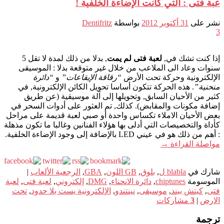
عبة فتى : التي كانت الإضاءة الخلفية !
نشر على
31 أكتوبر 2012
بواسطة
Dentifritz
3
إذا كنت تشك في,
لعبة فتى لم يمت
, بدلا من ذلك لمدة لا تقل 5
سنوات وعاد الى الملاعب من خلال غير متوقعة بدلا : الموسيقى
الإلكترونية وحركة تحت الأرض
“رقاقة الإيقاعات”
و
“دائرة
منحنية”
. هذه الحركة تتكون أساسا تحويل الكائن الإلكترونية, في
كثير من الأحيان السابق, وتحويلها إلى آلة موسيقية (عن طريق
إضافة مكونات والمقابض). كذلك, تم العثور على أدوات السحر في
بعض الأحيان الاملاء تكساس واحدة أو صبي لعبة قديمة على مراحل
كأداة والتخصيصات التي أدلى بها هؤلاء الفنانين وغالبا ما تكون مذهلة
: أهم من ذلك هو في عيني LED بالإضافة إلى وجود الإضاءة الخلفية.
مواصلة القراءة
→
شارك في
blabla ل
,
بلوق
,
GB اللون
,
GBA
,
الرجعية الألعاب
|
الموسومة
chiptunes
,
دائرة الانحناء
,
DMG
,
إلكتروني
,
لعبة فتى
,
لعبة
فتى
,
كيتش بيند
,
موسيقى
,
نينتندو
,
الإلكترونية يست بلا حدود
,
تحت
الارض
|
3
مشاركات
ترجمة