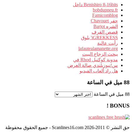
Benishiro 8-16bits داخل
bobdupneu.fr
Famicomblog
حفر Chavouet
الشره Barjot
قصص القرف
iGREKKESS' بلوق
رأيت عالية
lafautealamanette.org
يبحث الزجاج البيت
مدونة كوكتيل Rhod في
س!نيوزيلندي صالة العرض
هل راد ألعاب الفيديو
88 ميل في الساعة
88 ميل في الساعة
BONUS !
حق النشر © 2011-2026 Scanlines16.com - جميع الحقوق محفوظة