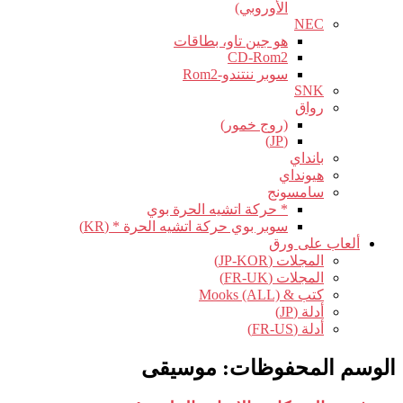
الأوروبي)
NEC
هو جين تاو، بطاقات
CD-Rom2
سوبر ننتندو-Rom2
SNK
رواق
(روج خمور)
(JP)
بانداي
هيونداي
سامسونج
* حركة اتشيه الحرة بوي
سوبر بوي حركة اتشيه الحرة * (KR)
ألعاب على ورق
المجلات (JP-KOR)
المجلات (FR-UK)
كتب & Mooks (ALL)
أدلة (JP)
أدلة (FR-US)
الوسم المحفوظات:
موسيقى