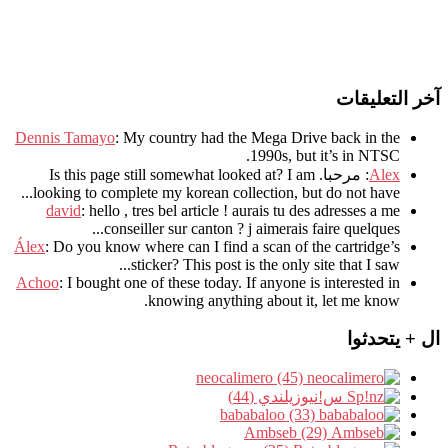
آخر التعليقات
Dennis Tamayo
:
My country had the Mega Drive back in the
.
1990s
,
but it’s in NTSC
Alex
: مرحبا.
I am
?
Is this page still somewhat looked at
.
looking to complete my korean collection
,
but do not have..
david
:
hello
,
tres bel article
!
aurais tu des adresses a me
.
conseiller sur canton
?
j aimerais faire quelques..
Álex
: Do you know where can I find a scan of the cartridge’s
sticker? This post is the only site that I saw...
Achoo
: I bought one of these today. If anyone is interested in
knowing anything about it, let me know.
ال + يتحدثوا
neocalimero (45)
س!نيوزيلندي (44)
bababaloo (33)
Ambseb (29)