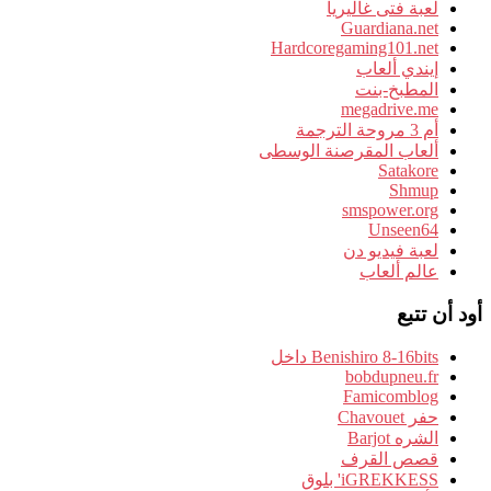
لعبة فتى غاليريا
Guardiana.net
Hardcoregaming101.net
إيندي ألعاب
المطبخ-بنت
megadrive.me
أم 3 مروحة الترجمة
ألعاب المقرصنة الوسطى
Satakore
Shmup
smspower.org
Unseen64
لعبة فيديو دن
عالم ألعاب
أود أن تتبع
Benishiro 8-16bits داخل
bobdupneu.fr
Famicomblog
حفر Chavouet
الشره Barjot
قصص القرف
iGREKKESS' بلوق