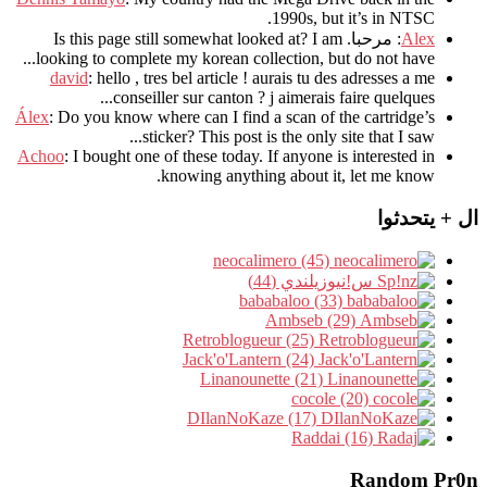
.
1990s
,
but it’s in NTSC
Alex
: مرحبا.
I am
?
Is this page still somewhat looked at
.
looking to complete my korean collection
,
but do not have..
david
:
hello
,
tres bel article
!
aurais tu des adresses a me
.
conseiller sur canton
?
j aimerais faire quelques..
Álex
: Do you know where can I find a scan of the cartridge’s
sticker? This post is the only site that I saw...
Achoo
: I bought one of these today. If anyone is interested in
knowing anything about it, let me know.
ال + يتحدثوا
neocalimero (45)
س!نيوزيلندي (44)
bababaloo (33)
Ambseb (29)
Retroblogueur (25)
Jack'o'Lantern (24)
Linanounette (21)
cocole (20)
DIlanNoKaze (17)
Raddai (16)
Random Pr0n