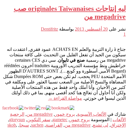
ليه إنتاجات originales Taiwanaises صب
megadrive من
نشر على
20 أغسطس 2013
بواسطة
Dentifritz
1
جناح à زارة التربية والعلم ACHATS EN عمود فقري, اعتقدت انه
سيكون من الجيد أن تفعل القليل من التحديث على كافة منتجات
megadrive من رسمية
صنع في تايوان
. سي دي certaines CES
خراطيش ونط مؤسسة التدريب الأوروبية traduites آخرون rééditées
(Begard الأمير, أسطورة وو كونغ…), D'AUTRES SONT الظهور
الأمم المتحدة PEU يحجب. لم تكن بعض حتى Dumpées ROM شكل
المضاهاة والنسخ الأصلية من الصعب نسبيا العثور على ومكلفة في
كثير من الأحيان. وأنا أملك واحد فقط من هذه المنتجات الأصلية
ولكن أنا أحاول أن تعالج هنا كحد أقصى منهم, بما في ذلك أولئك
الذين ليسوا في حوزتي.
مواصلة القراءة
→
شارك في
الألعاب الآسيوية
,
يروج خمور
,
megadrive من
,
الرجعية
الألعاب
|
الموسومة
يروج خمور
,
gametec
,
سفر التكوين
,
glorysun
,
الإختراق
,
لى تشنغ
,
megadrive من
,
القراصنة
,
sachen
,
سيجا
,
,
skob