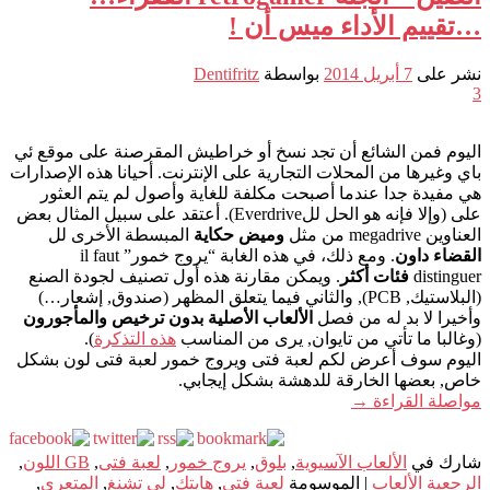
…تقييم الأداء ميس أن !
نشر على
7 أبريل 2014
بواسطة
Dentifritz
3
اليوم فمن الشائع أن تجد نسخ أو خراطيش المقرصنة على موقع ئي
باي وغيرها من المحلات التجارية على الإنترنت. أحيانا هذه الإصدارات
هي مفيدة جدا عندما أصبحت مكلفة للغاية وأصول لم يتم العثور
على (وإلا فإنه هو الحل للEverdrive). أعتقد على سبيل المثال بعض
العناوين megadrive من مثل
وميض حكاية
المبسطة الأخرى لل
القضاء داون
. ومع ذلك، في هذه الغابة “يروج خمور” il faut
distinguer
فئات أكثر
. ويمكن مقارنة هذه أول تصنيف لجودة الصنع
(البلاستيك, PCB), والثاني فيما يتعلق المظهر (صندوق, إشعار…)
وأخيرا لا بد له من فصل
الألعاب الأصلية بدون ترخيص والمأجورون
(وغالبا ما تأتي من تايوان, يرى من المناسب
هذه التذكرة
).
اليوم سوف أعرض لكم لعبة فتى ويروج خمور لعبة فتى لون بشكل
خاص, بعضها الخارقة للدهشة بشكل إيجابي.
مواصلة القراءة
→
شارك في
الألعاب الآسيوية
,
بلوق
,
يروج خمور
,
لعبة فتى
,
GB اللون
,
الرجعية الألعاب
|
الموسومة
لعبة فتى
,
هايتك
,
لى تشنغ
,
المتعري
,