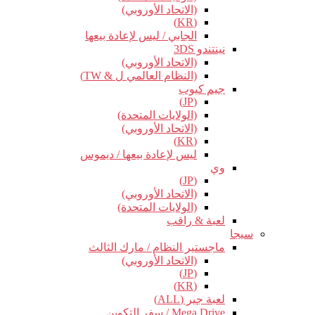
(الاتحاد الأوروبي)
(KR)
الجابي / ليس لإعادة بيعها
نينتندو 3DS
(الاتحاد الأوروبي)
(النظام العالمي ل & TW)
جيم كيوب
(JP)
(الولايات المتحدة)
(الاتحاد الأوروبي)
(KR)
ليس لإعادة بيعها / ديموس
وي
(JP)
(الاتحاد الأوروبي)
(الولايات المتحدة)
لعبة & راقب
سيجا
ماجستير النظام / مارك الثالث
(الاتحاد الأوروبي)
(JP)
(KR)
لعبة جير (ALL)
Mega Drive / سفر التكوين