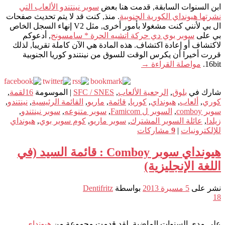
ابن السنوات السابقة, قدمت هنا بعض
سوبر نينتندو الألعاب التي
نشرتها هيونداي الكورية الجنوبية
. منذ, كنت قد لا يتم تحديث صفحات
ال بي لأنني كنت مشغولا بأمور أخرى, مثل V2 إنهاء السجل الخاص
بي على
سوبر بوي دي حركة اتشيه الحرة * سامسونج
, أدعوكم
لاكتشاف أو إعادة اكتشاف. هذه المادة هي الآن كاملة تقريبا, لذلك
قررت أخيرا أن يكرس الوقت للسوق من نينتندو كوريا الجنوبية
16bit.
مواصلة القراءة
→
شارك في
بلوق
,
الرجعية الألعاب
,
SFC / SNES
|
الموسومة
16لقمة
,
كوري
,
ألعاب
,
هيونداي
,
كوريا
,
قائمة
,
ماريو
,
القائمة الرئيسية
,
نينتندو
,
سوبر comboy
,
السوبر ل Famicom
,
سوبر متنوعه
,
سوبر نينتندو
,
زيلدا
,
عائلة السوبر المشترك
,
سوبر ماريو
,
كوم سوبر بوي
,
هيونداي
للإلكترونيات
|
9
مشاركات
هيونداي سوبر Comboy : قائمة السيد (في
اللغة الإنجليزية)
نشر على
5 مسيرة 2013
بواسطة
Dentifritz
18
على مدى السنوات الماضية, لقد قدمت مجموعة من
هيونداي