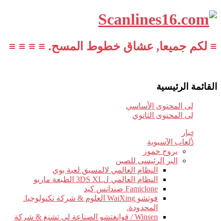
≡ لكم جميعا, عشاق خطوط المسح. ≡ ≡ ≡ ≡
القائمة الرئيسية
تخطي إلى المحتوى الأساسي
تخطي إلى المحتوى الثانوي
أخبار
الألعاب الآسيوية
يروج خمور
البر الرئيسى للصين
النظام العالمي لالمسبق لعبة بوي
النظام العالمي ل3DS XL الطبعة ماريو
Famiclone صندانس كيد
فوتشو WaiXing العلوم & شركة تكنولوجيا.
المحدودة.
Winsen / قوانغتشو الصناعة لى تشنغ & شركة