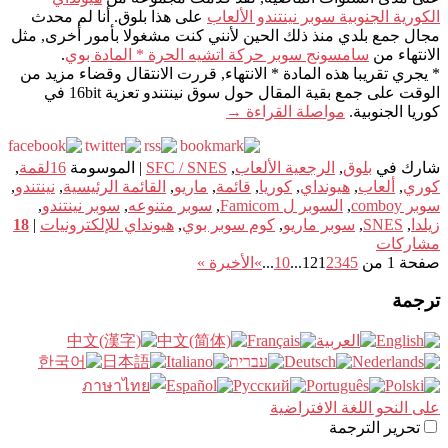
الكورية الجنوبية سوبر نينتندو الألعاب
على هذا بلوق. أنا لم محدث
مجال جمع بلدي منذ ذلك الحين لأنني كنت مشغولا بأمور أخرى, مثل
الانتهاء من
سامسونج سوبر حركة اتشيه الحرة * المادة بوي
.
* يجري تقريبا هذه المادة * الانتهاء, قررت الانتقال وقضاء مزيد من
الوقت على جمع بقية المقال حول سوق نينتندو تعزية 16bit في
كوريا الجنوبية.
مواصلة القراءة
→
شارك في
بلوق
,
الرجعية الألعاب
,
SFC / SNES
|
الموسومة
16لقمة
,
كوري
,
ألعاب
,
هيونداي
,
كوريا
,
قائمة
,
ماريو
,
القائمة الرئيسية
,
نينتندو
,
سوبر comboy
,
السوبر ل Famicom
,
سوبر متنوعه
,
سوبر نينتندو
,
زيلدا
,
SNES
,
سوبر ماريو
,
كوم سوبر بوي
,
هيونداي للإلكترونيات
|
18
مشاركات
صفحة 1 من 12
5
4
3
2
1
...
10
...
»
الأخيرة »
ترجمة
على النحو اللغة الافتراضية
تحرير الترجمة