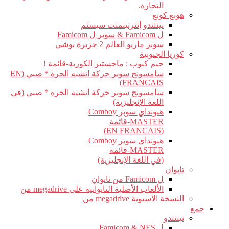
التجارة.
هونغ كونغ
نينتندو إنترتينمنت سيستم
ل Famicom & سوبر ل Famicom
سوبر ماريو العالم 2 جزيرة يوشي
كوريا الجنوبية
جيم كيوب : ماجستير الكورية-قائمة !
سامسونج سوبر حركة اتشيه الحرة * صبي (EN
FRANCAIS)
سامسونج سوبر حركة اتشيه الحرة * صبي (في
اللغة الإنجليزية)
هيونداي سوبر Comboy
MASTER-قائمة
(EN FRANCAIS)
هيونداي سوبر Comboy
MASTER-قائمة
(في اللغة الإنجليزية)
تايوان
ل Famicom من تايوان
الألعاب الأصلية التايوانية على megadrive من
النسخة الآسيوية megadrive من
جمع
نينتندو
ل Famicom & NES