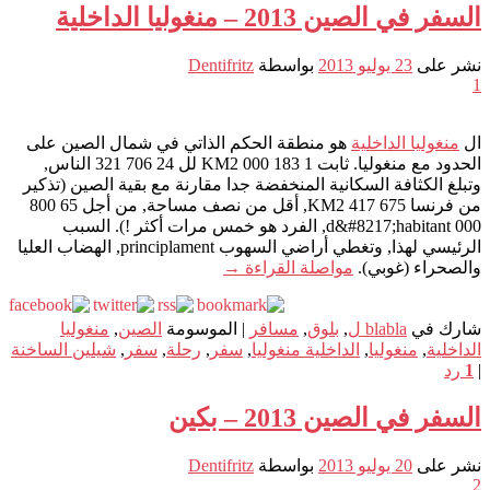
السفر في الصين 2013 – منغوليا الداخلية
نشر على
23 يوليو 2013
بواسطة
Dentifritz
1
ال
منغوليا الداخلية
هو منطقة الحكم الذاتي في شمال الصين على
الحدود مع منغوليا. ثابت 1 183 000 KM2 لل 24 706 321 الناس,
وتبلغ الكثافة السكانية المنخفضة جدا مقارنة مع بقية الصين (تذكير
من فرنسا 675 417 KM2, أقل من نصف مساحة, من أجل 65 800
000 d&#8217;habitant, الفرد هو خمس مرات أكثر !). السبب
الرئيسي لهذا, وتغطي أراضي السهوب principlament, الهضاب العليا
والصحراء (غوبي).
مواصلة القراءة
→
شارك في
blabla ل
,
بلوق
,
مسافر
|
الموسومة
الصين
,
منغوليا
الداخلية
,
منغوليا
,
الداخلية منغوليا
,
سفر
,
رحلة
,
سفر
,
شيلين الساخنة
|
1
رد
السفر في الصين 2013 – بكين
نشر على
20 يوليو 2013
بواسطة
Dentifritz
2