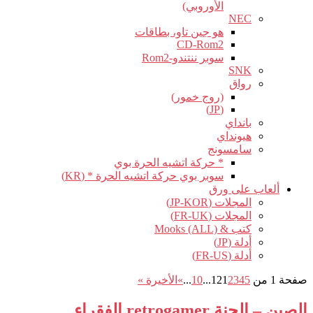
الأوروبي)
NEC
هو جين تاو، بطاقات
CD-Rom2
سوبر ننتندو-Rom2
SNK
رواق
(روج خمور)
(JP)
بانداي
هيونداي
سامسونج
* حركة اتشيه الحرة بوي
سوبر بوي حركة اتشيه الحرة * (KR)
ألعاب على ورق
المجلات (JP-KOR)
المجلات (FR-UK)
كتب & Mooks (ALL)
أدلة (JP)
أدلة (FR-US)
صفحة 1 من 12
5
4
3
2
1
...
10
...
»
الأخيرة »
الصين – الجنة retrogamer الفقراء…