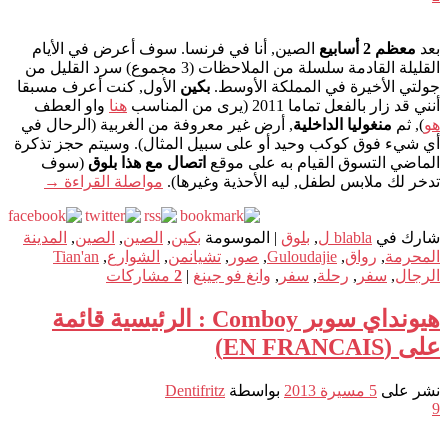
بعد
معظم 2 أسابيع
الصين, أنا في فرنسا. سوف أعرض في الأيام
القليلة القادمة سلسلة من الملاحظات (3 مجموع) سرد القليل من
جولتي الأخيرة في المملكة الأوسط.
بكين
الأول, كنت أعرف مسبقا
أنني قد زار بالفعل تماما 2011 (يرى من المناسب
هنا
واو العطف
هو
), ثم
منغوليا الداخلية
, أرض غير معروفة من الغربية (الرحال في
أي شيء فوق كوكب وحيد أو على سبيل المثال). وسيتم حجز تذكرة
الماضي التسوق القيام به على موقع
اتصال مع هذا بلوق
(سوف
تدخر لك ملابس لطفل, ليه الأحذية وغيرها).
مواصلة القراءة
→
شارك في
blabla ل
,
بلوق
|
الموسومة
بكين
,
الصين
,
الصين
,
المدينة
المحرمة
,
رواق
,
Guloudajie
,
صور
,
تشيانمن
,
الشوارع
,
Tian'an
الرجال
,
سفر
,
رحلة
,
سفر
,
وانغ فو جينغ
|
2
مشاركات
هيونداي سوبر Comboy : الرئيسية قائمة
على (EN FRANCAIS)
نشر على
5 مسيرة 2013
بواسطة
Dentifritz
9