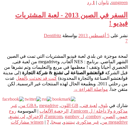
sungreen
,
تايوان
|
1
رد
السفر في الصين 2013 - لعبة المشتريات
فيديو !
نشر على
5 أغسطس 2013
بواسطة
Dentifritz
7
لمحة موجزة عن بلدي لعبة فيديو المشتريات التي تمت في الصين
الشهر الماضي. برنامج : NES ألعاب, وmegadrive من لعبة فتى,
الحصري أحيانا وتقف ! معظمها في مربع والتعليمات وتم نشرها من
قبل الشركة
قوانغتشو الصناعة لى تشنغ & شركة التجارة
(لى مدينة
قوانغتشو الصناعة والتجارة المحدودة)
كنت قد تحدثت بالفعل
عدت
من رحلتي 2011. وبطبيعة الحال لهذه المنتجات غير الرسمية, لكن
متقن جدا.
مواصلة القراءة
→
شارك في
بلوق
,
لعبة فتى
,
GB اللون
,
megadrive من
,
GBA
,
غير
مذكورة ولا داخلة / ل Famicom
,
الرجعية الألعاب
|
الموسومة
روج
خمور
,
الصين
,
comboy
,
ل Famicom
gamboy
,
,
الإختراق
,
لى تشنغ
,
megadrive من
,
غير مذكورة
,
نينتندو
,
سيجا
,
7
|
winsen
مشاركات