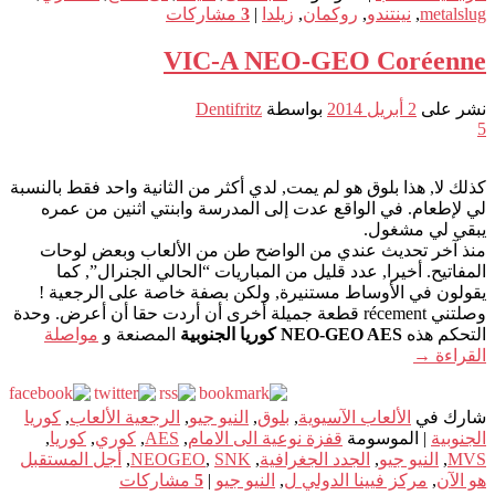
metalslug
,
نينتندو
,
روكمان
,
زيلدا
|
3
مشاركات
VIC-A NEO-GEO Coréenne
نشر على
2 أبريل 2014
بواسطة
Dentifritz
5
كذلك لا, هذا بلوق هو لم يمت, لدي أكثر من الثانية واحد فقط بالنسبة
لي لإطعام. في الواقع عدت إلى المدرسة وابنتي اثنين من عمره
يبقي لي مشغول.
منذ آخر تحديث عندي من الواضح طن من الألعاب وبعض لوحات
المفاتيح. أخيرا, عدد قليل من المباريات “الحالي الجنرال”, كما
يقولون في الأوساط مستنيرة, ولكن بصفة خاصة على الرجعية !
وصلتني récement قطعة جميلة أخرى أن أردت حقا أن أعرض. وحدة
التحكم هذه
NEO-GEO AES كوريا الجنوبية
المصنعة و
مواصلة
القراءة
→
شارك في
الألعاب الآسيوية
,
بلوق
,
النيو جيو
,
الرجعية الألعاب
,
كوريا
الجنوبية
|
الموسومة
قفزة نوعية الى الامام
,
AES
,
كوري
,
كوريا
,
MVS
,
النيو جيو
,
الجدد الجغرافية
,
SNK
,
NEOGEO
,
أجل المستقبل
هو الآن
,
مركز فيينا الدولي ل
,
النيو جيو
|
5
مشاركات