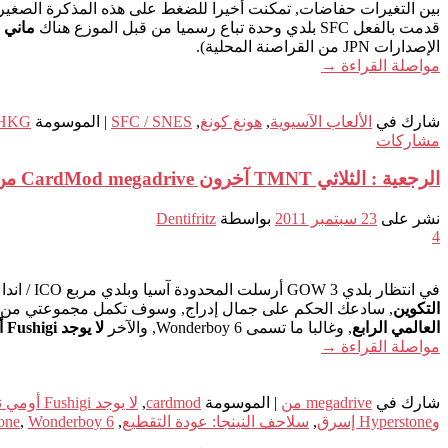
بين التغيرات حفاضات, تمكنت أخيرا للضغط على هذه المذكرة الصغير
قدمت بالفعل SFC بلدي وحدة تباع رسميا من قبل الموزع هناك
ماني 
الإصدارات JPN من القراصنة المحلية).
مواصلة القراءة
→
شارك في
الألعاب الآسيوية
,
هونغ كونغ
,
SFC / SNES
|
الموسومة
HKG
مشاركات
الرجعية : الثلاثي TMNT آخرون CardMod megadrive من
نشر على
23 سبتمبر 2011
بواسطة
Dentifritz
4
في انتظار بلدي GOW 3 أرسلت المحدودة آسيا وبلدي مربع ICO / اندا لJPN Kyozou اليوم
التكوين
, سادعك الحكم على جمال إدراج, وسوف تكمل مجموعتي من الألعاب الر
العالمي الرابع
, وغالبا ما تسمى Wonderboy 6, والآخر
لا يوجد Fushigi أومي نادية
مواصلة القراءة
→
شارك في
megadrive من
|
الموسومة
cardmod
,
لا يوجد Fushigi أومي نادية
وHyperstone إسرق
,
سلاحف النينجا: عودة التقطيع
,
Wonderboy 6
,
one