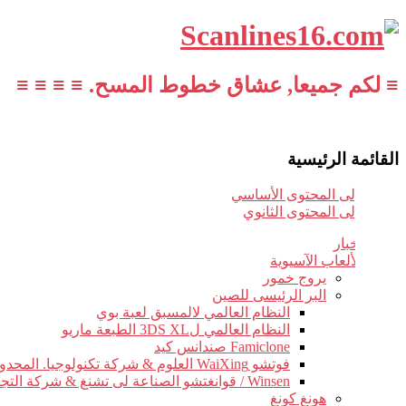
≡ لكم جميعا, عشاق خطوط المسح. ≡ ≡ ≡ ≡
القائمة الرئيسية
تخطي إلى المحتوى الأساسي
تخطي إلى المحتوى الثانوي
أخبار
الألعاب الآسيوية
يروج خمور
البر الرئيسى للصين
النظام العالمي لالمسبق لعبة بوي
النظام العالمي ل3DS XL الطبعة ماريو
Famiclone صندانس كيد
فوتشو WaiXing العلوم & شركة تكنولوجيا. المحدودة.
Winsen / قوانغتشو الصناعة لى تشنغ & شركة التجارة.
هونغ كونغ