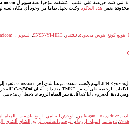
ة التي كنت حريصة على القلب. اكتشفت مؤخرا لعبة
سوبر ل Famicom
محدودة
ضمن
هذه التذكرة
,
هونغ كونغ
,
هوس محدودة
,
نينتندو
,
SNSN-YI-HKG
,
السوبر ل Famicom
اللعب asia.com
, هنا بلدي آخر acquissions تعود إلى megadrive من. A
جعية على أساس TMNT. بعد ذلك,
أثنتان
CardMod
“المحرز في Kogami” (بالنسبة لأولئك
المعروف لنا كما
نادية سر المياه الزرقاء.
لاحظ أن هذه هي الما
,
megadrive من
,
kogami
,
الوحش العالمي الرابع
,
نادية سر المياه ال
West
,
نادية سر المياه الزرقاء
,
الوحش العالمي الرابع
,
الشاي الشاي. الين 