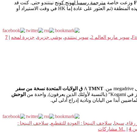
وزعت خاصة
مترجمة رسميا لهونج كونج
نينتندو حتى. كنت قد
وكنت يجهل تماما من وجود أي مكان لعبة لهذه المنطقة (تم العثور على عادة إما HK في وقت الاستيراد أو
,
سوبر ماريو العالم 2
,
سوبر نينتندو
,
يوشي جزيرة
,
جزيرة لمحه
|
7
TMNT ق الولايات المتحدة نسخة من سفر
 الذين يعرفون), واحدة من
الوحش
ضيين أبدا من اليابان ونادية إدراج أدلى لي.
زرقاء
,
سيجا
,
سلاحف النينجا : العودة للتقطيع
,
سلاحف النينجا :
M..
4
|
مشاركات