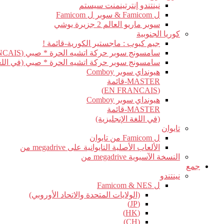
نينتندو إنترتينمنت سيستم
ل Famicom & سوبر ل Famicom
سوبر ماريو العالم 2 جزيرة يوشي
كوريا الجنوبية
جيم كيوب : ماجستير الكورية-قائمة !
سامسونج سوبر حركة اتشيه الحرة * صبي (EN FRANCAIS)
سامسونج سوبر حركة اتشيه الحرة * صبي (في اللغة 
هيونداي سوبر Comboy
MASTER-قائمة
(EN FRANCAIS)
هيونداي سوبر Comboy
MASTER-قائمة
(في اللغة الإنجليزية)
تايوان
ل Famicom من تايوان
الألعاب الأصلية التايوانية على megadrive من
النسخة الآسيوية megadrive من
جمع
نينتندو
ل Famicom & NES
(الولايات المتحدة والاتحاد الأوروبي)
(JP)
(HK)
(CH)