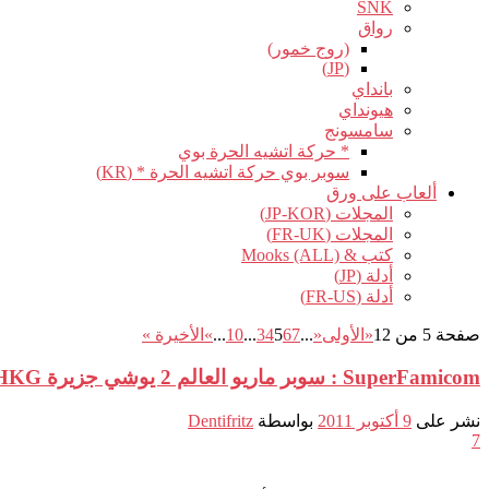
SNK
رواق
(روج خمور)
(JP)
بانداي
هيونداي
سامسونج
* حركة اتشيه الحرة بوي
سوبر بوي حركة اتشيه الحرة * (KR)
ألعاب على ورق
المجلات (JP-KOR)
المجلات (FR-UK)
كتب & Mooks (ALL)
أدلة (JP)
أدلة (FR-US)
صفحة 5 من 12
«الأولى
«
...
7
6
5
4
3
...
10
...
»
الأخيرة »
SuperFamicom : سوبر ماريو العالم 2 يوشي جزيرة SFC-HKG
نشر على
9 أكتوبر 2011
بواسطة
Dentifritz
7