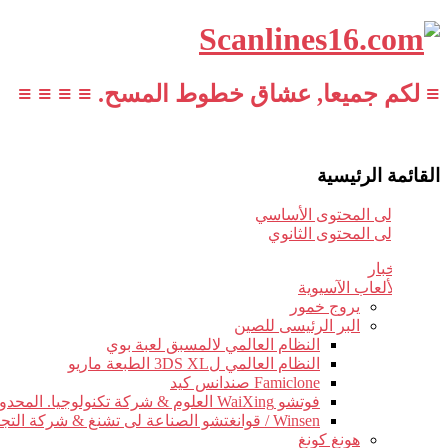
≡ لكم جميعا, عشاق خطوط المسح. ≡ ≡ ≡ ≡
القائمة الرئيسية
تخطي إلى المحتوى الأساسي
تخطي إلى المحتوى الثانوي
أخبار
الألعاب الآسيوية
يروج خمور
البر الرئيسى للصين
النظام العالمي لالمسبق لعبة بوي
النظام العالمي ل3DS XL الطبعة ماريو
Famiclone صندانس كيد
فوتشو WaiXing العلوم & شركة تكنولوجيا. المحدودة.
Winsen / قوانغتشو الصناعة لى تشنغ & شركة التجارة.
هونغ كونغ