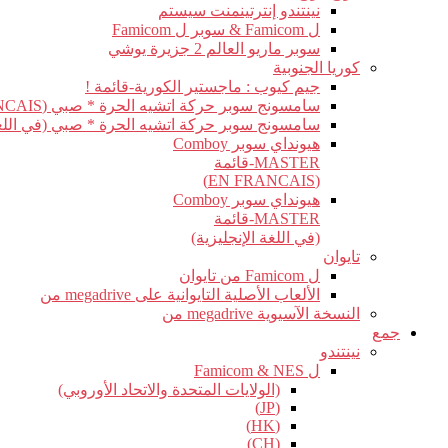
نينتندو إنترتينمنت سيستم
ل Famicom & سوبر ل Famicom
سوبر ماريو العالم 2 جزيرة يوشي
كوريا الجنوبية
جيم كيوب : ماجستير الكورية-قائمة !
سامسونج سوبر حركة اتشيه الحرة * صبي (EN FRANCAIS)
سامسونج سوبر حركة اتشيه الحرة * صبي (في اللغة 
هيونداي سوبر Comboy
MASTER-قائمة
(EN FRANCAIS)
هيونداي سوبر Comboy
MASTER-قائمة
(في اللغة الإنجليزية)
تايوان
ل Famicom من تايوان
الألعاب الأصلية التايوانية على megadrive من
النسخة الآسيوية megadrive من
جمع
نينتندو
ل Famicom & NES
(الولايات المتحدة والاتحاد الأوروبي)
(JP)
(HK)
(CH)