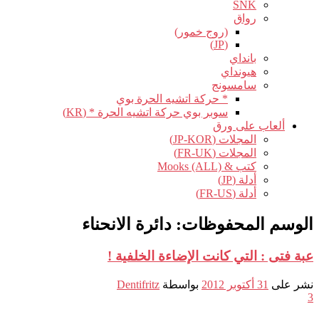
SNK
رواق
(روج خمور)
(JP)
بانداي
هيونداي
سامسونج
* حركة اتشيه الحرة بوي
سوبر بوي حركة اتشيه الحرة * (KR)
ألعاب على ورق
المجلات (JP-KOR)
المجلات (FR-UK)
كتب & Mooks (ALL)
أدلة (JP)
أدلة (FR-US)
الوسم المحفوظات:
دائرة الانحناء
عبة فتى : التي كانت الإضاءة الخلفية !
نشر على
31 أكتوبر 2012
بواسطة
Dentifritz
3