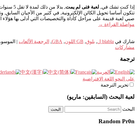
إذا كنت تشك في,
لعبة فتى لم يمت
, بدلا من ذلك لمدة لا تقل 5 سنوات وعاد الى الملاعب من خلال غير متوقعة بدلا : الموسيقى الإلكترونية وحركة تحت الأرض
تتكون أساسا تحويل الكائن الإلكترونية, في كثير من الأحيان السابق,
صبي لعبة قديمة على مراحل كأداة والتخصيصات التي أدلى بها هؤلاء الفنانين وغالبا ما تكون 
مواصلة القراءة
→
شارك في
blabla ل
,
بلوق
,
GB اللون
,
GBA
,
الرجعية الألعاب
|
الموسوم
مشاركات
ترجمة
على النحو اللغة الافتراضية
تحرير الترجمة
لعبة البحث (السابقين: ماريو)
البحث
Random Pr0n