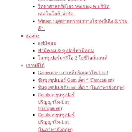
วิทยาศาสตร์ฝูโจว WaiXing & บริษัท
เทคโนโลยี. จำกัด.
Winsen / อุตสาหกรรมกวางโจวหลี่เฉิง & ร่วม
ค้า.
ฮ่องกง
แฟมิคอม
ฟามิคอม & ซูเปอร์ฟามิคอม
โลกซูเปอร์มาริโอ 2 โยชิไอส์แลนด์
เกาหลีใต้
Gamecube : เกาหลีปริญญาโท-List !
ซัมซุงซุปเปอร์ Gam เด็ก * (Français en)
ซัมซุงซุปเปอร์ Gam เด็ก * (ในภาษาอังกฤษ)
Comboy ฮุนซูเปอร์
ปริญญาโท-List
(Français en)
Comboy ฮุนซูเปอร์
ปริญญาโท-List
(ในภาษาอังกฤษ)