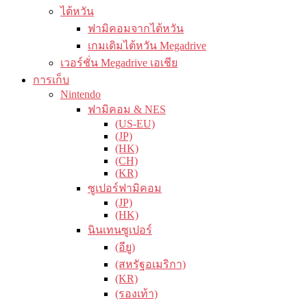
ไต้หวัน
ฟามิคอมจากไต้หวัน
เกมเดิมไต้หวัน Megadrive
เวอร์ชั่น Megadrive เอเชีย
การเก็บ
Nintendo
ฟามิคอม & NES
(US-EU)
(JP)
(HK)
(CH)
(KR)
ซูเปอร์ฟามิคอม
(JP)
(HK)
นินเทนซูเปอร์
(อียู)
(สหรัฐอเมริกา)
(KR)
(รองเท้า)