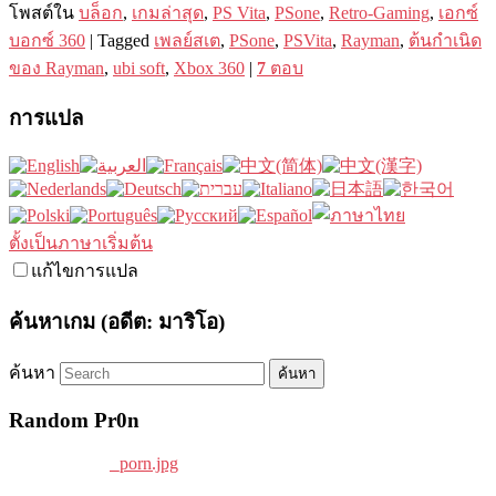
โพสต์ใน
บล็อก
,
เกมล่าสุด
,
PS Vita
,
PSone
,
Retro-Gaming
,
เอกซ์
บอกซ์ 360
|
Tagged
เพลย์สเต
,
PSone
,
PSVita
,
Rayman
,
ต้นกำเนิด
ของ Rayman
,
ubi soft
,
Xbox 360
|
7
ตอบ
การแปล
ตั้งเป็นภาษาเริ่มต้น
แก้ไขการแปล
ค้นหาเกม (อดีต: มาริโอ)
ค้นหา
Random Pr0n