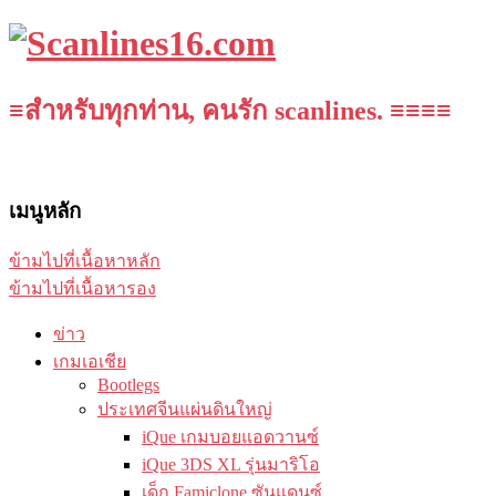
≡สำหรับทุกท่าน, คนรัก scanlines. ≡≡≡≡
เมนูหลัก
ข้ามไปที่เนื้อหาหลัก
ข้ามไปที่เนื้อหารอง
ข่าว
เกมเอเชีย
Bootlegs
ประเทศจีนแผ่นดินใหญ่
iQue เกมบอยแอดวานซ์
iQue 3DS XL รุ่นมาริโอ
เด็ก Famiclone ซันแดนซ์