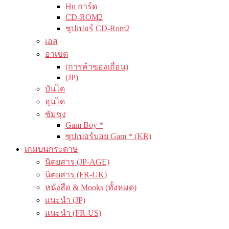
Hu การ์ด
CD-ROM2
ซุปเปอร์ CD-Rom2
เอส
อาเขต
(การค้าของเถื่อน)
(JP)
บันได
ฮุนได
ซัมซุง
Gam Boy *
ซุปเปอร์บอย Gam * (KR)
เกมบนกระดาษ
นิตยสาร (JP-AGE)
นิตยสาร (FR-UK)
หนังสือ & Mooks (ทั้งหมด)
แนะนำ (JP)
แนะนำ (FR-US)