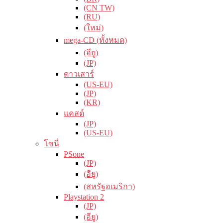
(CN TW)
(RU)
(ใหม่)
mega-CD (ทั้งหมด)
(อียู)
(JP)
ดาวเสาร์
(US-EU)
(JP)
(KR)
แคสต์
(JP)
(US-EU)
โซนี่
PSone
(JP)
(อียู)
(สหรัฐอเมริกา)
Playstation 2
(JP)
(อียู)