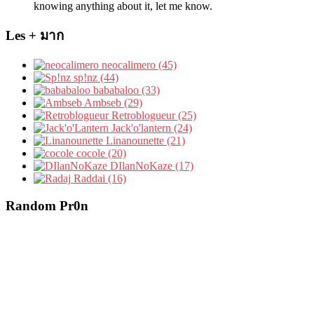
knowing anything about it, let me know.
Les + มาก
neocalimero (45)
sp!nz (44)
bababaloo (33)
Ambseb (29)
Retroblogueur (25)
Jack'o'lantern (24)
Linanounette (21)
cocole (20)
DIlanNoKaze (17)
Raddai (16)
Random Pr0n