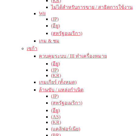
(KR)
ไม่ได้สำหรับการขาย / สาธิตการใช้งาน
Wii
(JP)
(อียู)
(สหรัฐอเมริกา)
เกม & ชม
เซก้า
ควบคุมระบบ / III ทำเครื่องหมาย
(อียู)
(JP)
(KR)
เกมเกียร์ (ทั้งหมด)
ล้านขับ / แหล่งกำเนิด
(JP)
(สหรัฐอเมริกา)
(อียู)
(AS)
(KR)
(แคลิฟอร์เนีย)
(BR)