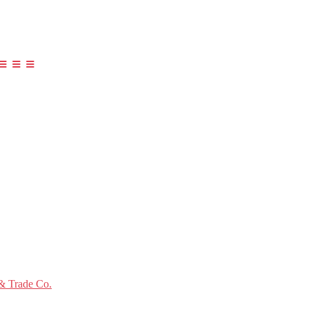
≡ ≡ ≡
 Trade Co.