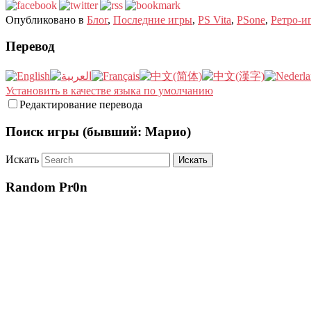
Опубликовано в
Блог
,
Последние игры
,
PS Vita
,
PSone
,
Ретро-и
Перевод
Установить в качестве языка по умолчанию
Редактирование перевода
Поиск игры (бывший: Марио)
Искать
Random Pr0n