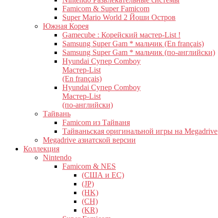
Famicom & Super Famicom
Super Mario World 2 Йоши Остров
Южная Корея
Gamecube : Корейский мастер-List !
Samsung Super Gam * мальчик (En français)
Samsung Super Gam * мальчик (по-английски)
Hyundai Супер Comboy
Мастер-List
(En français)
Hyundai Супер Comboy
Мастер-List
(по-английски)
Тайвань
Famicom из Тайваня
Тайваньская оригинальной игры на Megadrive
Megadrive азиатской версии
Коллекция
Nintendo
Famicom & NES
(США и ЕС)
(JP)
(HK)
(CH)
(KR)