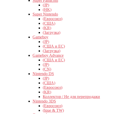
Super Famicom
(JP)
(HK)
Super Nintendo
(Евросоюз)
(США)
(KR)
(Загрузка)
Gameboy
(JP)
(США и ЕС)
(Загрузка)
Gameboy Advance
(США и ЕС)
(JP)
(CN)
Nintendo DS
(JP)
(США)
(Евросоюз)
(KR)
Коллектор / Не для перепродажи
Nintendo 3DS
(Евросоюз)
(Ique & TW)