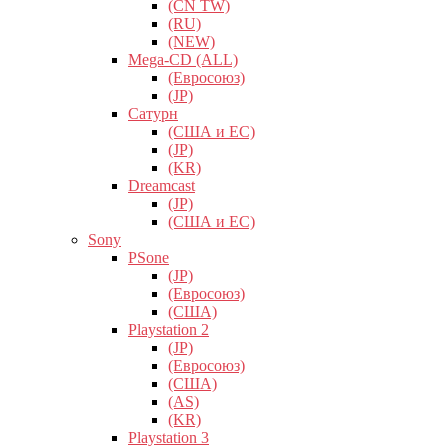
(CN TW)
(RU)
(NEW)
Mega-CD (ALL)
(Евросоюз)
(JP)
Сатурн
(США и ЕС)
(JP)
(KR)
Dreamcast
(JP)
(США и ЕС)
Sony
PSone
(JP)
(Евросоюз)
(США)
Playstation 2
(JP)
(Евросоюз)
(США)
(AS)
(KR)
Playstation 3