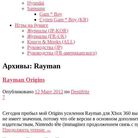
Hyundai
Samsung
Gam * Boy
Супер Gam * Boy (KR)
Игры на бумаге
Журналы (JP-KOR)
Журналы (FR-UK)
Книги & Mooks (ALL)
Руководства (JP)
Руководства (FR-американского)
Архивы:
Rayman
Rayman Origins
Опубликовано
12 Март 2012
по
Dentifritz
7
Сегодня прибыл мой Origins усиления Rayman для Xbox 360 вы
не имеет значения, потому что обе версии в основном дополни
издательствам, Nintendo tête (immaginez продолжением связь с
Продолжить чтение
→