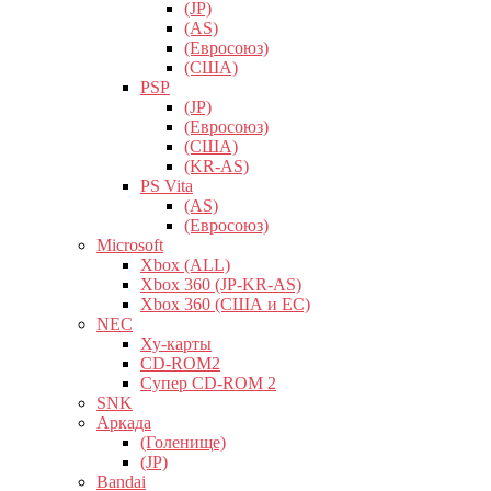
(JP)
(AS)
(Евросоюз)
(США)
PSP
(JP)
(Евросоюз)
(США)
(KR-AS)
PS Vita
(AS)
(Евросоюз)
Microsoft
Xbox (ALL)
Xbox 360 (JP-KR-AS)
Xbox 360 (США и ЕС)
NEC
Ху-карты
CD-ROM2
Супер CD-ROM 2
SNK
Аркада
(Голенище)
(JP)
Bandai