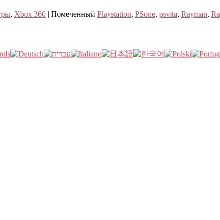
гры
,
Xbox 360
|
Помеченный
Playstation
,
PSone
,
psvita
,
Rayman
,
Ra