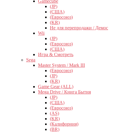
Gamecube
(JP)
(США)
(Евросоюз)
(KR)
Не для перепродажи / Демос
Wii
(JP)
(Евросоюз)
(США)
Игра & Смотреть
Sega
Master System / Mark III
(Евросоюз)
(JP)
(KR)
Game Gear (ALL)
Mega Drive / Книга Бытия
(JP)
(США)
(Евросоюз)
(AS)
(KR)
(Калифорния)
(BR)