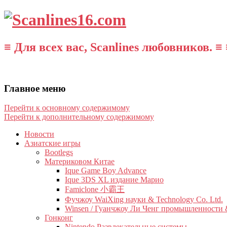
≡ Для всех вас, Scanlines любовников. ≡ 
Главное меню
Перейти к основному содержимому
Перейти к дополнительному содержимому
Новости
Азиатские игры
Bootlegs
Материковом Китае
Ique Game Boy Advance
Ique 3DS XL издание Марио
Famiclone 小霸王
Фучжоу WaiXing науки & Technology Co. Ltd.
Winsen / Гуанчжоу Ли Ченг промышленности &
Гонконг
Nintendo Развлекательные системы