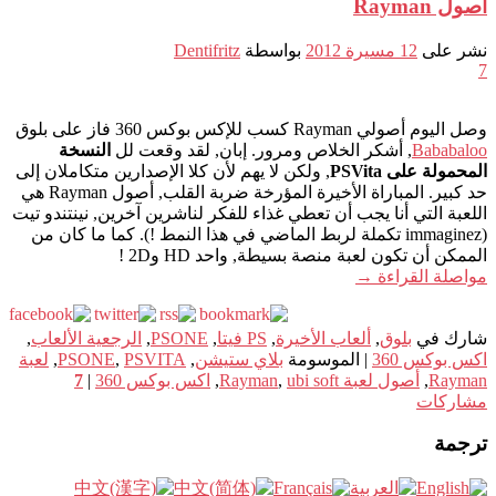
أصول Rayman
نشر على
12 مسيرة 2012
بواسطة
Dentifritz
7
وصل اليوم أصولي Rayman كسب للإكس بوكس 360 فاز على بلوق
Bababaloo
, أشكر الخلاص ومرور. إبان, لقد وقعت لل
النسخة
المحمولة على PSVita
, ولكن لا يهم لأن كلا الإصدارين متكاملان إلى
حد كبير. المباراة الأخيرة المؤرخة ضربة القلب, أصول Rayman هي
اللعبة التي أنا يجب أن تعطي غذاء للفكر لناشرين آخرين, نينتندو تيت
(immaginez تكملة لربط الماضي في هذا النمط !). كما ما كان من
الممكن أن تكون لعبة منصة بسيطة, واحد HD و2D !
مواصلة القراءة
→
شارك في
بلوق
,
ألعاب الأخيرة
,
PS فيتا
,
PSONE
,
الرجعية الألعاب
,
اكس بوكس 360
|
الموسومة
بلاي ستيشن
,
PSVITA
,
PSONE
,
لعبة
Rayman
,
أصول لعبة Rayman
ubi soft
,
,
اكس بوكس 360
|
7
مشاركات
ترجمة