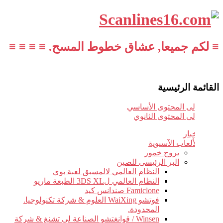
≡ لكم جميعا, عشاق خطوط المسح. ≡ ≡ ≡ ≡
القائمة الرئيسية
تخطي إلى المحتوى الأساسي
تخطي إلى المحتوى الثانوي
أخبار
الألعاب الآسيوية
يروج خمور
البر الرئيسى للصين
النظام العالمي لالمسبق لعبة بوي
النظام العالمي ل3DS XL الطبعة ماريو
Famiclone صندانس كيد
فوتشو WaiXing العلوم & شركة تكنولوجيا.
المحدودة.
Winsen / قوانغتشو الصناعة لى تشنغ & شركة