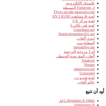
بلاستيك الإلكترونية
ل Famicom البسيطة
Flyers.arcade-museum.com
لعبة & مشاهدة EN LIGNE
لعبة مركز CX
لعبة فتى غاليريا
Guardiana.net
Hardcoregaming101.net
إيندي ألعاب
المطبخ-بنت
megadrive.me
أم 3 مروحة الترجمة
ألعاب المقرصنة الوسطى
Satakore
Shmup
smspower.org
Unseen64
لعبة فيديو دن
عالم ألعاب
أود أن تتبع
Benishiro 8-16bits داخل
bobdupneu.fr