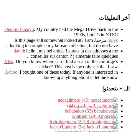
آخر التعليقات
Dennis Tamayo
:
My country had the Mega Drive back in the
.
1990s
,
but it’s in NTSC
Alex
: مرحبا.
I am
?
Is this page still somewhat looked at
.
looking to complete my korean collection
,
but do not have..
david
:
hello
,
tres bel article
!
aurais tu des adresses a me
.
conseiller sur canton
?
j aimerais faire quelques..
Álex
: Do you know where can I find a scan of the cartridge’s
sticker? This post is the only site that I saw...
Achoo
: I bought one of these today. If anyone is interested in
knowing anything about it, let me know.
ال + يتحدثوا
neocalimero (45)
س!نيوزيلندي (44)
bababaloo (33)
Ambseb (29)
Retroblogueur (25)
Jack'o'Lantern (24)