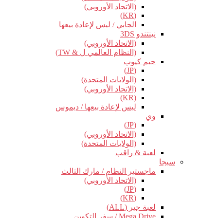
(الاتحاد الأوروبي)
(KR)
الجابي / ليس لإعادة بيعها
نينتندو 3DS
(الاتحاد الأوروبي)
(النظام العالمي ل & TW)
جيم كيوب
(JP)
(الولايات المتحدة)
(الاتحاد الأوروبي)
(KR)
ليس لإعادة بيعها / ديموس
وي
(JP)
(الاتحاد الأوروبي)
(الولايات المتحدة)
لعبة & راقب
سيجا
ماجستير النظام / مارك الثالث
(الاتحاد الأوروبي)
(JP)
(KR)
لعبة جير (ALL)
Mega Drive / سفر التكوين