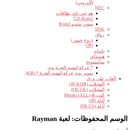
الأوروبي)
NEC
هو جين تاو، بطاقات
CD-Rom2
سوبر ننتندو-Rom2
SNK
رواق
(روج خمور)
(JP)
بانداي
هيونداي
سامسونج
* حركة اتشيه الحرة بوي
سوبر بوي حركة اتشيه الحرة * (KR)
ألعاب على ورق
المجلات (JP-KOR)
المجلات (FR-UK)
كتب & Mooks (ALL)
أدلة (JP)
أدلة (FR-US)
الوسم المحفوظات:
لعبة Rayman