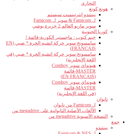
التجارة.
هونغ كونغ
نينتندو إنترتينمنت سيستم
ل Famicom & سوبر ل Famicom
سوبر ماريو العالم 2 جزيرة يوشي
كوريا الجنوبية
جيم كيوب : ماجستير الكورية-قائمة !
سامسونج سوبر حركة اتشيه الحرة * صبي (EN
FRANCAIS)
سامسونج سوبر حركة اتشيه الحرة * صبي (في
اللغة الإنجليزية)
هيونداي سوبر Comboy
MASTER-قائمة
(EN FRANCAIS)
هيونداي سوبر Comboy
MASTER-قائمة
(في اللغة الإنجليزية)
تايوان
ل Famicom من تايوان
الألعاب الأصلية التايوانية على megadrive من
النسخة الآسيوية megadrive من
جمع
نينتندو
ل Famicom & NES