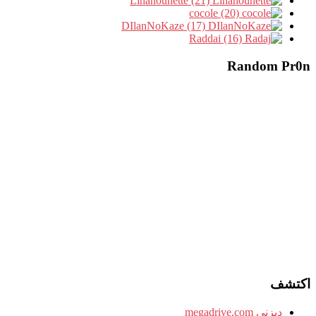
Linanounette (21)
cocole (20)
DIlanNoKaze (17)
Raddai (16)
Random Pr0n
اكتشف
ديزني megadrive.com