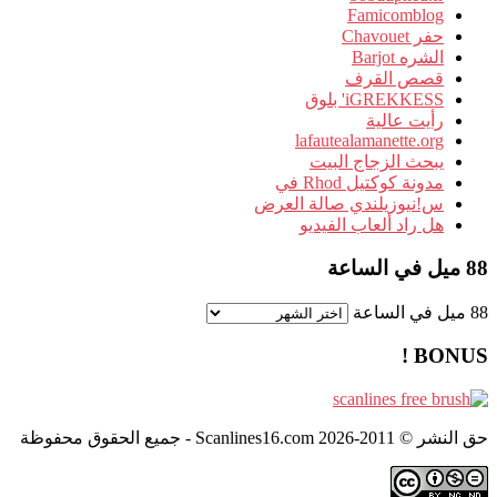
Famicomblog
حفر Chavouet
الشره Barjot
قصص القرف
iGREKKESS' بلوق
رأيت عالية
lafautealamanette.org
يبحث الزجاج البيت
مدونة كوكتيل Rhod في
س!نيوزيلندي صالة العرض
هل راد ألعاب الفيديو
88 ميل في الساعة
88 ميل في الساعة
BONUS !
حق النشر © 2011-2026 Scanlines16.com - جميع الحقوق محفوظة