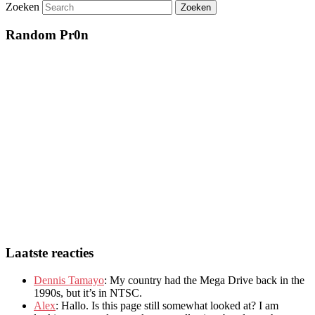
Zoeken
Random Pr0n
Laatste reacties
Dennis Tamayo
:
My country had the Mega Drive back in the
1990s
,
but it’s in NTSC
.
Alex
: Hallo.
Is this page still somewhat looked at
?
I am