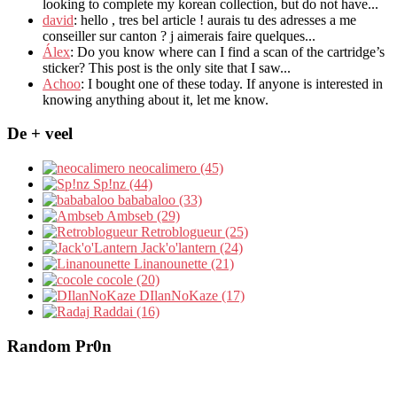
looking to complete my korean collection
,
but do not have..
.
david
:
hello
,
tres bel article
!
aurais tu des adresses a me
conseiller sur canton
?
j aimerais faire quelques..
.
Álex
: Do you know where can I find a scan of the cartridge’s
sticker? This post is the only site that I saw...
Achoo
: I bought one of these today. If anyone is interested in
knowing anything about it, let me know.
De + veel
neocalimero (45)
Sp!nz (44)
bababaloo (33)
Ambseb (29)
Retroblogueur (25)
Jack'o'lantern (24)
Linanounette (21)
cocole (20)
DIlanNoKaze (17)
Raddai (16)
Random Pr0n