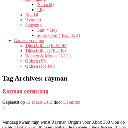
(Schacht)
(JP)
Bandai
Hyundai
Samsung
Gam * Boy
Super Gam * Boy (KR)
Games op papier
Tijdschriften (JP-KOR)
Tijdschriften (FR-UK)
Boeken & Mooks (ALL)
Gidsen (JP)
Gidsen (FR-US)
Tag Archives:
rayman
Rayman oorsprong
Geplaatst op
12 Maart 2012
door
Dentifritz
7
Vandaag kwam mijn winst Rayman Origins voor Xbox 360 won op
de blog
Bababaloo
, Ik hi en dankzij de passage. Ondertussen, Ik viel