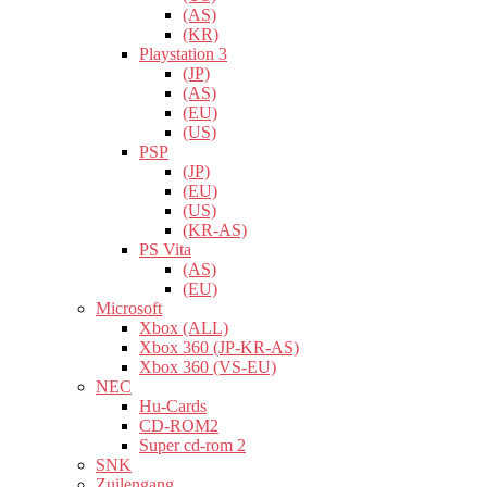
(AS)
(KR)
Playstation 3
(JP)
(AS)
(EU)
(US)
PSP
(JP)
(EU)
(US)
(KR-AS)
PS Vita
(AS)
(EU)
Microsoft
Xbox (ALL)
Xbox 360 (JP-KR-AS)
Xbox 360 (VS-EU)
NEC
Hu-Cards
CD-ROM2
Super cd-rom 2
SNK
Zuilengang