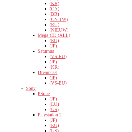
(KR)
(CA)
(BR)
(CN TW)
(RU)
(NIEUW)
Mega-CD (ALL)
(EU)
(JP)
Saturnus
(VS-EU)
(JP)
(KR)
Dreamcast
(JP)
(VS-EU)
Sony
PSone
(JP)
(EU)
(US)
Playstation 2
(JP)
(EU)
(US)