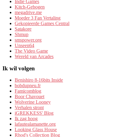
Indie Games
Kitch-Gebogen
megadrive.me
Moeder 3 Fan Vertaling
Gekopieerde Games Central
Satakore
Shmup
smspower.org
Unseen64
The Video Game
Wereld van Arcades
Ik wil volgen
Benishiro 8-16bits Inside
bobdupneu.fr
Famicomblog
Boor Chavouet
Wolverine Looney
Verhalen stront
iGREKKESS' Blog
Ik zag hoog
lafautealamanette.org
Looking Glass House
Rhod's Collection Blog