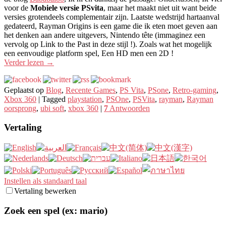
voor de
Mobiele versie PSvita
, maar het maakt niet uit want beide
versies grotendeels complementair zijn. Laatste wedstrijd hartaanval
gedateerd, Rayman Origins is een game die ik eten moet geven aan
het denken aan andere uitgevers, Nintendo tête (immaginez een
vervolg op Link to the Past in deze stijl !). Zoals wat het mogelijk
een eenvoudige platform spel, Een HD men een 2D !
Verder lezen
→
Geplaatst op
Blog
,
Recente Games
,
PS Vita
,
PSone
,
Retro-gaming
,
Xbox 360
|
Tagged
playstation
,
PSOne
,
PSVita
,
rayman
,
Rayman
oorsprong
,
ubi soft
,
xbox 360
|
7
Antwoorden
Vertaling
Instellen als standaard taal
Vertaling bewerken
Zoek een spel (ex: mario)