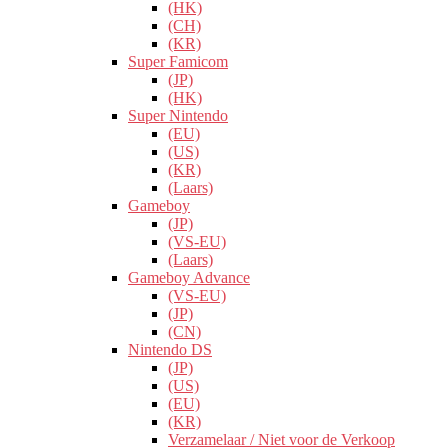
(HK)
(CH)
(KR)
Super Famicom
(JP)
(HK)
Super Nintendo
(EU)
(US)
(KR)
(Laars)
Gameboy
(JP)
(VS-EU)
(Laars)
Gameboy Advance
(VS-EU)
(JP)
(CN)
Nintendo DS
(JP)
(US)
(EU)
(KR)
Verzamelaar / Niet voor de Verkoop