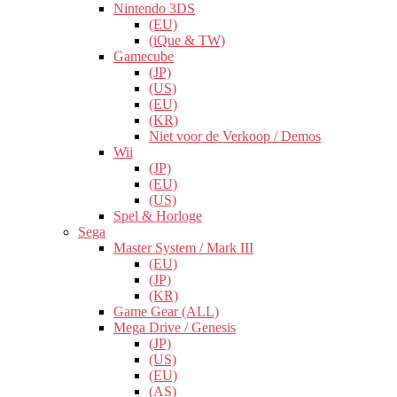
Nintendo 3DS
(EU)
(iQue & TW)
Gamecube
(JP)
(US)
(EU)
(KR)
Niet voor de Verkoop / Demos
Wii
(JP)
(EU)
(US)
Spel & Horloge
Sega
Master System / Mark III
(EU)
(JP)
(KR)
Game Gear (ALL)
Mega Drive / Genesis
(JP)
(US)
(EU)
(AS)