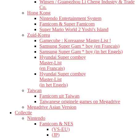
Winsen / Guangzhou Li Cheng Industry & Trade
Co.
Hong Kong
Nintendo Entertainment System
Famicom & Super Famicom
Super Mario World 2 Yoshi's Island
Zuid-Korea
Gamecube : Koreaanse Master-List !
Samsung Super Gam * boy (en Français)
Samsung Super Gam * boy (in het Engels)
Hyundai Super comboy
Master-List
(en Français)
Hyundai Super comboy
Master-List
(in het Engels)
Taiwan
Famicom uit Taiwan
Taiwanese originele games op Megadrive
Megadrive Asian Version
Collectie
Nintendo
Famicom & NES
(VS-EU)
(JP)