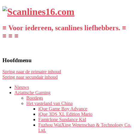
≡ Voor iedereen, scanlines liefhebbers. ≡
≡ ≡ ≡
Hoofdmenu
Spring naar de primaire inhoud
Spring naar secundair inhoud
Nieuws
Aziatische Gaming
Bootlegs
Het vasteland van China
iQue Game Boy Advance
iQue 3DS XL Edition Mario
Famiclone Sundance Kid
Fuzhou WaiXing Wetenschap & Technology Co.
Ltd.