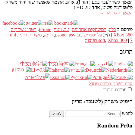
המשך קשר לעבר בסגנון הזה !). אוהב את מה שאפשר שזה יהיה משחק
פלטפורמה פשוט, אחד HD 2D !
המשך הקריאה
→
פורסם ב
בלוג
,
המשחקים אחרונים
,
נ.ב. ויטה
,
PSone
,
רטרו משחקים
,
Xbox 360
|
תייג
פלייסטיישן
,
psvita
,
psone
,
ריימן
,
מקורות ריימן
,
ubi
7
|
Xbox 360
,
soft
תגובות
תרגום
קבע כשפת ברירת מחדל
עריכת תרגום
חיפוש משחק (לשעבר: מריו)
לחפש
Random Pr0n