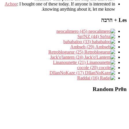
Achoo
: I bought one of these today. If anyone is interested in
knowing anything about it, let me know.
Les + הרבה
neocalimero (45)
Sp!NZ (44)
bababaloo (33)
Ambseb (29)
Retroblogueur (25)
Jack'o'lantern (24)
Linanounette (21)
cocole (20)
DIlanNoKaze (17)
Raddai (16)
Random Pr0n