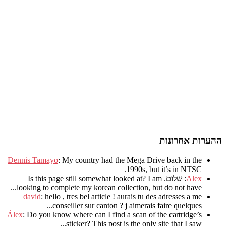
ההערות אחרונות
Dennis Tamayo
:
My country had the Mega Drive back in the
.
1990s
,
but it’s in NTSC
Alex
: שלום.
I am
?
Is this page still somewhat looked at
.
looking to complete my korean collection
,
but do not have..
david
:
hello
,
tres bel article
!
aurais tu des adresses a me
.
conseiller sur canton
?
j aimerais faire quelques..
Álex
: Do you know where can I find a scan of the cartridge’s
sticker? This post is the only site that I saw...