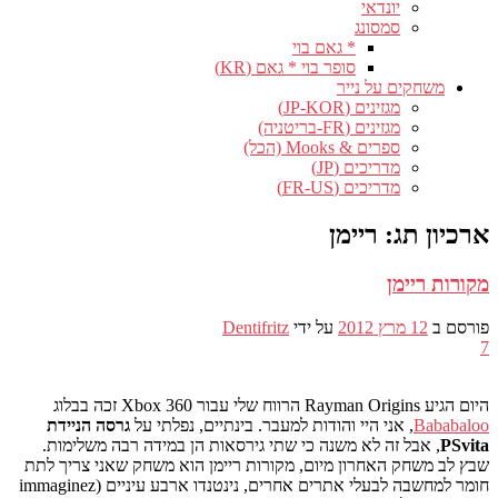
יונדאי
סמסונג
* גאם בוי
סופר בוי * גאם (KR)
משחקים על נייר
מגזינים (JP-KOR)
מגזינים (FR-בריטניה)
ספרים & Mooks (הכל)
מדריכים (JP)
מדריכים (FR-US)
ארכיון תג:
ריימן
מקורות ריימן
פורסם ב
12 מרץ 2012
על ידי
Dentifritz
7
היום הגיע Rayman Origins הרווח שלי עבור Xbox 360 זכה בבלוג
Bababaloo
, אני היי והודות למעבר. בינתיים, נפלתי על
גרסה הניידת
PSvita
, אבל זה לא משנה כי שתי גירסאות הן במידה רבה משלימות.
שבץ לב משחק האחרון מיום, מקורות ריימן הוא משחק שאני צריך לתת
חומר למחשבה לבעלי אתרים אחרים, נינטנדו ארבע עיניים (immaginez