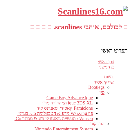
≡ לכולכם, אוהבי scanlines. ≡ ≡ ≡ ≡
תפריט ראשי
עבור לתוכן ראשי
דלג לתוכן המשני
חדשות
משחקי אסיה
Bootlegs
סין
Game Boy Advance ique
ique 3DS XL המהדורה מריו
Famiclone קאסידי וסאנדנס קיד
פוז WaiXing מדע & הטכנולוגיה Co. בע"מ.
Winsen / תעשיית גואנגזו לי צ'נג & מסחר Co.
הונג קונג
Nintendo Entertainment System