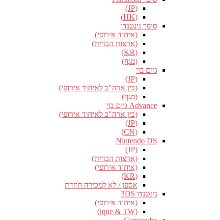
(JP)
(HK)
סופר נינטנדו
(איחוד אירופי)
(ארצות הברית)
(KR)
(מגף)
גיים בוי
(JP)
(בין ארה"ב לאיחוד אירופי)
(מגף)
Advance גיים בוי
(בין ארה"ב לאיחוד אירופי)
(JP)
(CN)
Nintendo DS
(JP)
(ארצות הברית)
(איחוד אירופי)
(KR)
אספן / לא למכירה חוזרת
נינטנדו 3DS
(איחוד אירופי)
(ique & TW)