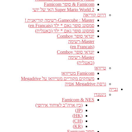
Famicom & סופר Famicom
Super Mario World 2 האי של יושי
דרום קוריאה
Gamecube : Master-רשימה קוריאנית !
סמסונג סופר גאם * ילד (en Français)
סמסונג סופר גאם * ילד (באנגלית)
יונדאי סופר Comboy
Master-רשימה
(en Français)
יונדאי סופר Comboy
Master-רשימה
(באנגלית)
טייוואן
Famicom מטייוואן
משחקים מקוריים מטייוואן על Megadrive
גרסת Megadrive אסיה
גבייה
נינטנדו
Famicom & NES
(בין ארה"ב לאיחוד אירופי)
(JP)
(HK)
(CH)
(KR)
סופר Famicom