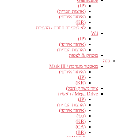
Gamecube
(JP)
(ארצות הברית)
(איחוד אירופי)
(KR)
לא למכירה חוזרת / הדגמות
Wii
(JP)
(איחוד אירופי)
(ארצות הברית)
משחק & לצפות
סגה
מאסטר מערכת / Mark III
(איחוד אירופי)
(JP)
(KR)
ציוד משחק (הכל)
Mega Drive / ראשית
(JP)
(ארצות הברית)
(איחוד אירופי)
(כפי)
(KR)
(CA)
(BR)