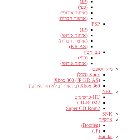
(JP)
(כפי)
(איחוד אירופי)
(ארצות הברית)
PSP
(JP)
(איחוד אירופי)
(ארצות הברית)
(KR-AS)
נ.ב. ויטה
(כפי)
(איחוד אירופי)
מיקרוסופט
Xbox (הכל)
Xbox 360 (JP-KR-AS)
Xbox 360 (בין ארה"ב לאיחוד אירופי)
NEC
HU-כרטיסים
CD-ROM2
Super-CD-Rom2
SNK
ארקייד
(Bootleg)
(JP)
Bandai