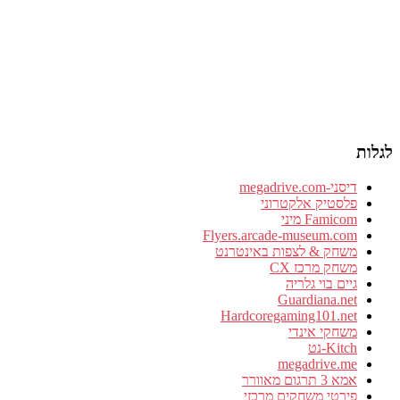
לגלות
דיסני-megadrive.com
פלסטיק אלקטרוני
Famicom מיני
Flyers.arcade-museum.com
משחק & לצפות באינטרנט
משחק מרכז CX
גיים בוי גלריה
Guardiana.net
Hardcoregaming101.net
משחקי אינדי
Kitch-נט
megadrive.me
אמא 3 תרגום מאוורר
פירטי משחקים מרכזי