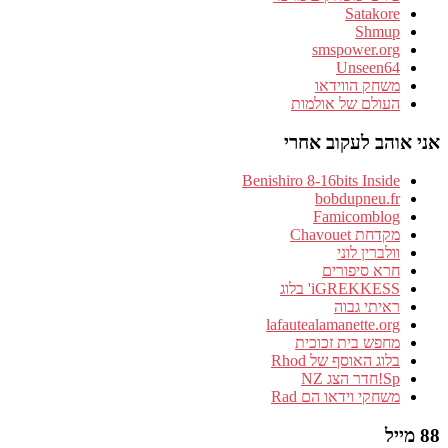
Satakore
Shmup
smspower.org
Unseen64
משחק הווידאו
העולם של אולמות
אני אוהב לעקוב אחרי
Benishiro 8-16bits Inside
bobdupneu.fr
Famicomblog
מקדחת Chavouet
וולברין לוני
חרא סיפורים
iGREKKESS' בלוג
ראיתי גבוה
lafautealamanette.org
מחפש בית זכוכית
בלוג האוסף של Rhod
Sp!חדר הצג NZ
משחקי וידאו הם Rad
88 מייל