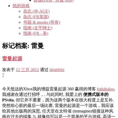
超级GAM *男孩 (KR)
纸的游戏
杂志 (JP-AGE)
杂志 (FR英国)
书籍 & mooks (所有)
指南 (太平绅士)
指南 (FR - 美)
标记档案:
雷曼
雷曼起源
发表于
12 三月 2012
通过
dentifritz
7
今天抵达的Xbox我的增益雷曼起源 360 赢得的博客
bababaloo
,
我感谢在通过打招呼，. 与此同时, 我爱上的
便携式版本的
PSvita
, 但它并不重要，因为这两个版本在很大程度上是互补.
突然给心脏的最后一场比赛, 雷曼的起源是一个游戏，我应该
给其他出版商的深思, 任天堂在太特省 (immaginez链接这种风
格在过去的续集 !). 就像你可以是一个简单的平台游戏, 高清一