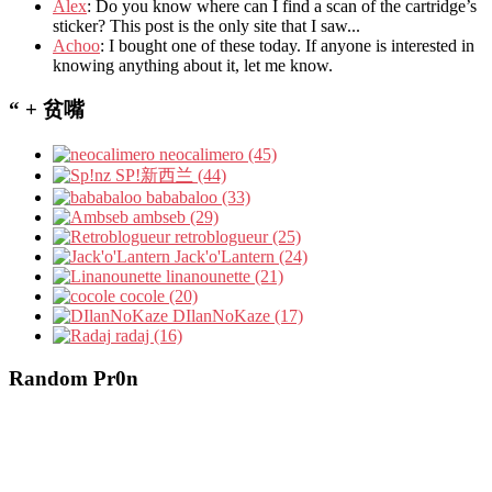
Álex
: Do you know where can I find a scan of the cartridge’s
sticker? This post is the only site that I saw...
Achoo
: I bought one of these today. If anyone is interested in
knowing anything about it, let me know.
“ + 贫嘴
neocalimero (45)
SP!新西兰 (44)
bababaloo (33)
ambseb (29)
retroblogueur (25)
Jack'o'Lantern (24)
linanounette (21)
cocole (20)
DIlanNoKaze (17)
radaj (16)
Random Pr0n