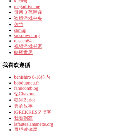
kitch弯
megadrive.me
母亲 3 范翻译
盗版游戏中央
佐竹
shmup
smspower.org
unseen64
视频游戏书斋
骑楼世界
我喜欢遵循
benishiro 8-16位内
bobdupneu.fr
famicomblog
钻Chavouet
狼獾Barjot
粪的故事
iGREKKESS' 博客
我看到高
lafautealamanette.org
展望玻璃屋