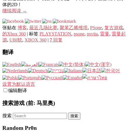
体的2D !
继续阅读
→
张贴在
博客
,
最近几场比赛
,
聚苯乙烯维塔
,
PSone
,
复古游戏
,
的Xbox 360
|
标签
PLAYSTATION
,
psone
,
psvita
,
雷曼
,
雷曼起
源
,
UBI软
,
XBOX 360
|
7
回复
翻译
设置为默认语言
编辑翻译
搜索游戏 (前: 马里奥)
搜索
Random Pr0n