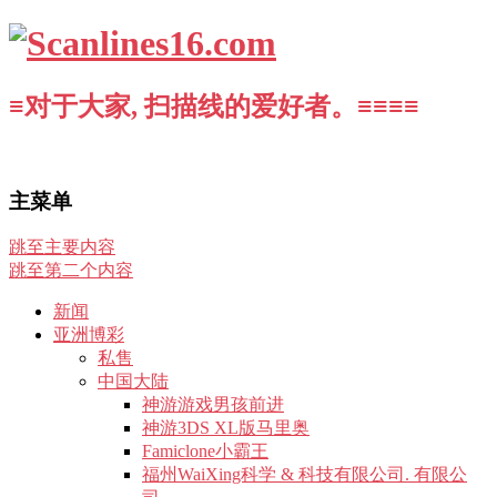
≡对于大家, 扫描线的爱好者。≡≡≡≡
主菜单
跳至主要内容
跳至第二个内容
新闻
亚洲博彩
私售
中国大陆
神游游戏男孩前进
神游3DS XL版马里奥
Famiclone小霸王
福州WaiXing科学 & 科技有限公司. 有限公