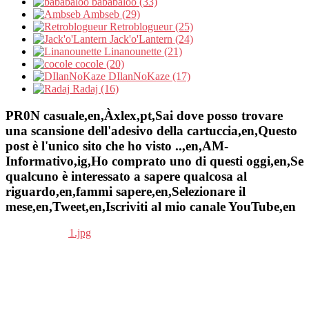
bababaloo (33)
Ambseb (29)
Retroblogueur (25)
Jack'o'Lantern (24)
Linanounette (21)
cocole (20)
DIlanNoKaze (17)
Radaj (16)
PR0N casuale,en,Àxlex,pt,Sai dove posso trovare
una scansione dell'adesivo della cartuccia,en,Questo
post è l'unico sito che ho visto ..,en,AM-
Informativo,ig,Ho comprato uno di questi oggi,en,Se
qualcuno è interessato a sapere qualcosa al
riguardo,en,fammi sapere,en,Selezionare il
mese,en,Tweet,en,Iscriviti al mio canale YouTube,en