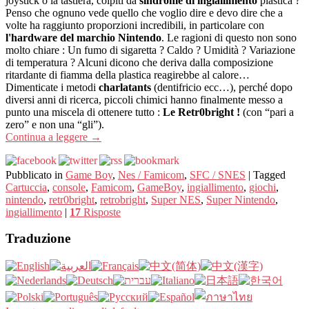
joystick o la tastiera, colpiti da
sindrome di ingiallimento
plastica ?
Penso che ognuno vede quello che voglio dire e devo dire che a
volte ha raggiunto proporzioni incredibili, in particolare con
l'hardware del marchio Nintendo
. Le ragioni di questo non sono
molto chiare : Un fumo di sigaretta ? Caldo ? Umidità ? Variazione
di temperatura ? Alcuni dicono che deriva dalla composizione
ritardante di fiamma della plastica reagirebbe al calore…
Dimenticate i metodi
charlatants
(dentifricio ecc…), perché dopo
diversi anni di ricerca, piccoli chimici hanno finalmente messo a
punto una miscela di ottenere tutto :
Le Retr0bright !
(con “pari a
zero” e non una “gli”).
Continua a leggere
→
Pubblicato in
Game Boy
,
Nes / Famicom
,
SFC / SNES
|
Tagged
Cartuccia
,
console
,
Famicom
,
GameBoy
,
ingiallimento
,
giochi
,
nintendo
,
retr0bright
,
retrobright
,
Super NES
,
Super Nintendo
,
ingiallimento
|
17
Risposte
Traduzione