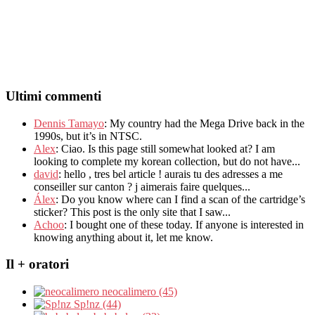
Ultimi commenti
Dennis Tamayo
:
My country had the Mega Drive back in the
1990s
,
but it’s in NTSC
.
Alex
: Ciao.
Is this page still somewhat looked at
?
I am
looking to complete my korean collection
,
but do not have..
.
david
:
hello
,
tres bel article
!
aurais tu des adresses a me
conseiller sur canton
?
j aimerais faire quelques..
.
Álex
: Do you know where can I find a scan of the cartridge’s
sticker? This post is the only site that I saw...
Achoo
: I bought one of these today. If anyone is interested in
knowing anything about it, let me know.
Il + oratori
neocalimero (45)
Sp!nz (44)