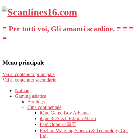
≡ Per tutti voi, Gli amanti scanline. ≡ ≡ ≡
≡
Menu principale
Vai al contenuto principale
Vai al contenuto secondario
Notizie
Gaming asiatica
Bootlegs
Cina continentale
iQue Game Boy Advance
iQue 3DS XL Edition Mario
Famiclone 小霸王
Fuzhou WaiXing Scienza & Technology Co.
Ltd.