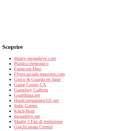
Scoprire
disney-megadrive.com
Plastica elettronico
Famicom Mini
Flyers.arcade-museum.com
Gioco & Guarda en ligne
Game Center CX
Gameboy Galleria
Guardiana.net
Hardcoregaming101.net
Indie Games
Kitch-Bent
megadrive.me
Madre 3 Fan di traduzione
Giochi pirata Central