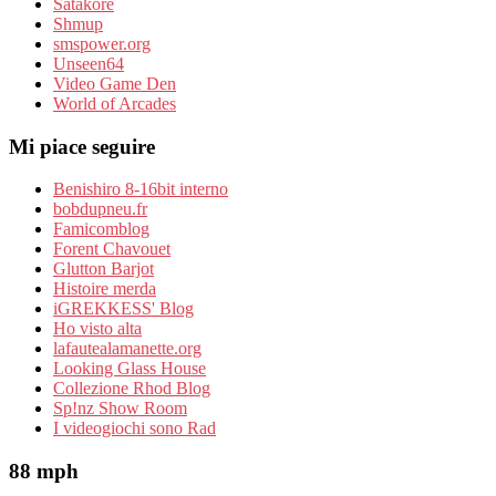
Satakore
Shmup
smspower.org
Unseen64
Video Game Den
World of Arcades
Mi piace seguire
Benishiro 8-16bit interno
bobdupneu.fr
Famicomblog
Forent Chavouet
Glutton Barjot
Histoire merda
iGREKKESS' Blog
Ho visto alta
lafautealamanette.org
Looking Glass House
Collezione Rhod Blog
Sp!nz Show Room
I videogiochi sono Rad
88 mph