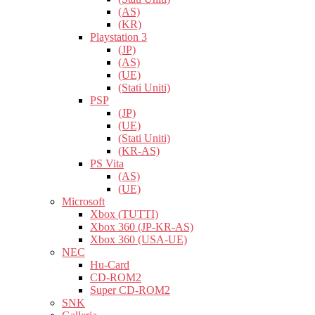
(AS)
(KR)
Playstation 3
(JP)
(AS)
(UE)
(Stati Uniti)
PSP
(JP)
(UE)
(Stati Uniti)
(KR-AS)
PS Vita
(AS)
(UE)
Microsoft
Xbox (TUTTI)
Xbox 360 (JP-KR-AS)
Xbox 360 (USA-UE)
NEC
Hu-Card
CD-ROM2
Super CD-ROM2
SNK