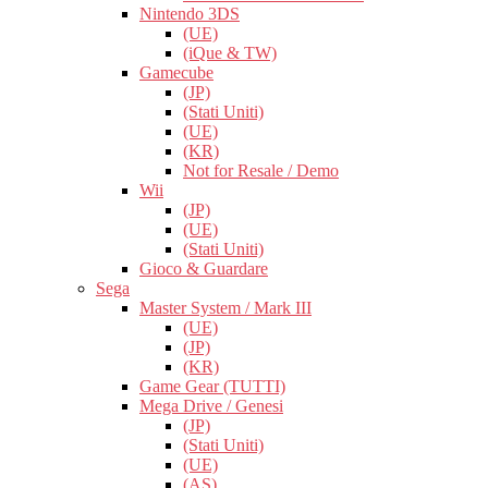
Nintendo 3DS
(UE)
(iQue & TW)
Gamecube
(JP)
(Stati Uniti)
(UE)
(KR)
Not for Resale / Demo
Wii
(JP)
(UE)
(Stati Uniti)
Gioco & Guardare
Sega
Master System / Mark III
(UE)
(JP)
(KR)
Game Gear (TUTTI)
Mega Drive / Genesi
(JP)
(Stati Uniti)
(UE)
(AS)