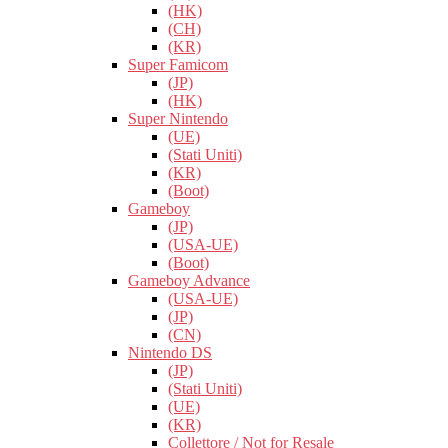
(HK)
(CH)
(KR)
Super Famicom
(JP)
(HK)
Super Nintendo
(UE)
(Stati Uniti)
(KR)
(Boot)
Gameboy
(JP)
(USA-UE)
(Boot)
Gameboy Advance
(USA-UE)
(JP)
(CN)
Nintendo DS
(JP)
(Stati Uniti)
(UE)
(KR)
Collettore / Not for Resale