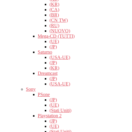
(KR)
(CA)
(BR)
(CN TW)
(RU)
(NUOVO)
Mega-CD (TUTTI)
(UE)
(JP)
Saturno
(USA-UE)
(JP)
(KR)
Dreamcast
(JP)
(USA-UE)
Sony
PSone
(JP)
(UE)
(Stati Uniti)
Playstation 2
(JP)
(UE)
(Stati Uniti)