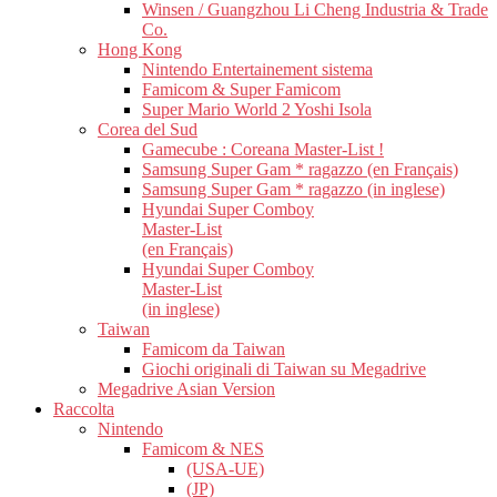
Winsen / Guangzhou Li Cheng Industria & Trade
Co.
Hong Kong
Nintendo Entertainement sistema
Famicom & Super Famicom
Super Mario World 2 Yoshi Isola
Corea del Sud
Gamecube : Coreana Master-List !
Samsung Super Gam * ragazzo (en Français)
Samsung Super Gam * ragazzo (in inglese)
Hyundai Super Comboy
Master-List
(en Français)
Hyundai Super Comboy
Master-List
(in inglese)
Taiwan
Famicom da Taiwan
Giochi originali di Taiwan su Megadrive
Megadrive Asian Version
Raccolta
Nintendo
Famicom & NES
(USA-UE)
(JP)