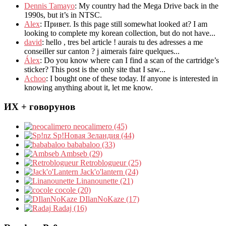
Dennis Tamayo
:
My country had the Mega Drive back in the
1990s
,
but it’s in NTSC
.
Alex
: Привет.
Is this page still somewhat looked at
?
I am
looking to complete my korean collection
,
but do not have..
.
david
:
hello
,
tres bel article
!
aurais tu des adresses a me
conseiller sur canton
?
j aimerais faire quelques..
.
Álex
: Do you know where can I find a scan of the cartridge’s
sticker? This post is the only site that I saw...
Achoo
: I bought one of these today. If anyone is interested in
knowing anything about it, let me know.
ИХ + говорунов
neocalimero (45)
Sp!Новая Зеландия (44)
bababaloo (33)
Ambseb (29)
Retroblogueur (25)
Jack'o'lantern (24)
Linanounette (21)
cocole (20)
DIlanNoKaze (17)
Radaj (16)