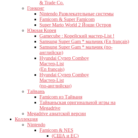
& Trade Co.
Гонконг
Nintendo Развлекательные системы
Famicom & Super Famicom
Super Mario World 2 Йоши Остров
Южная Корея
Gamecube : Корейский мастер-List !
Samsung Super Gam * мальчик (En français)
Samsung Super Gam * мальчик (по-
английски)
Hyundai Супер Comboy
Мастер-List
(En français)
Hyundai Супер Comboy
Мастер-List
(по-английски)
Тайвань
Famicom из Тайваня
Тайваньская оригинальной игры на
Megadrive
Megadrive азиатской версии
Коллекция
Nintendo
Famicom & NES
(США и ЕС)