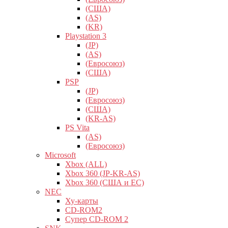
(США)
(AS)
(KR)
Playstation 3
(JP)
(AS)
(Евросоюз)
(США)
PSP
(JP)
(Евросоюз)
(США)
(KR-AS)
PS Vita
(AS)
(Евросоюз)
Microsoft
Xbox (ALL)
Xbox 360 (JP-KR-AS)
Xbox 360 (США и ЕС)
NEC
Ху-карты
CD-ROM2
Супер CD-ROM 2