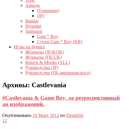
SNK
Аркада
(Голенище)
(JP)
Bandai
Hyundai
Samsung
Gam * Boy
Супер Gam * Boy (KR)
Игры на бумаге
Журналы (JP-KOR)
Журналы (FR-UK)
Книги & Mooks (ALL)
Руководства (JP)
Руководства (FR-американского)
Архивы:
Castlevania
#Castlevania & Game Boy, ла ретроспективный
ан изображений.
Опубликовано
24 Март 2012
по
Dentifritz
12