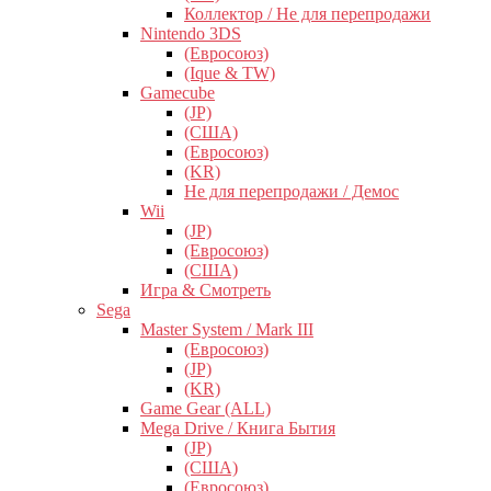
Коллектор / Не для перепродажи
Nintendo 3DS
(Евросоюз)
(Ique & TW)
Gamecube
(JP)
(США)
(Евросоюз)
(KR)
Не для перепродажи / Демос
Wii
(JP)
(Евросоюз)
(США)
Игра & Смотреть
Sega
Master System / Mark III
(Евросоюз)
(JP)
(KR)
Game Gear (ALL)
Mega Drive / Книга Бытия
(JP)
(США)
(Евросоюз)