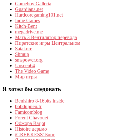
Gameboy Galleria
Guardiana.net
Hardcoregaming101.net
Indie Games
Kitch-Bent
megadrive.me
Мать 3 Вентилятор перевода
Пиратские игры Центральном
Satakore
Shmup
smspower.org
Unseen64
The Video Game
Мир игры
Я хотел бы следовать
Benishiro 8-16bits Inside
bobdupneu.fr
Famicomblog
Forent Chavouet
Обжора Barjot
Histoire дерьмо
iGREKKESS' Блог