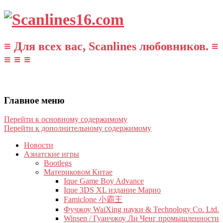
≡ Для всех вас, Scanlines любовников. ≡
≡ ≡ ≡
Главное меню
Перейти к основному содержимому
Перейти к дополнительному содержимому
Новости
Азиатские игры
Bootlegs
Материковом Китае
Ique Game Boy Advance
Ique 3DS XL издание Марио
Famiclone 小霸王
Фучжоу WaiXing науки & Technology Co. Ltd.
Winsen / Гуанчжоу Ли Ченг промышленности