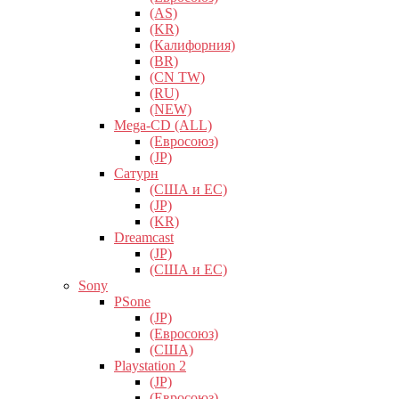
(AS)
(KR)
(Калифорния)
(BR)
(CN TW)
(RU)
(NEW)
Mega-CD (ALL)
(Евросоюз)
(JP)
Сатурн
(США и ЕС)
(JP)
(KR)
Dreamcast
(JP)
(США и ЕС)
Sony
PSone
(JP)
(Евросоюз)
(США)
Playstation 2
(JP)
(Евросоюз)