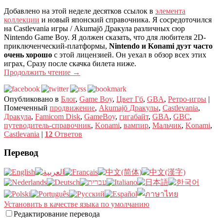
Добавлено на этой неделе десятков ссылок в
элемента
коллекции
и новый японский справочника. Я сосредоточился
на Castlevania игры / Akumajō Дракула различных сюр
Nintendo Game Boy. Я должен сказать, что для любителя 2D-
приключенческий-платформы,
Nintendo и Konami дуэт часто
очень хорошо
с этой лицензией. Он уехал в обзор всех этих
играх, Сразу после скачка билета ниже.
Продолжить чтение
→
Опубликовано в
Блог
,
Game Boy
,
Цвет Гб
,
GBA
,
Ретро-игры
|
Помеченный
продвижение
,
Akumajō Дракулы
,
Castlevania
,
Дракула
,
Famicom Disk
,
GameBoy
,
гигабайт
,
GBA
,
GBC
,
путеводитель-справочник
,
Konami
,
вампир
,
Мальчик
,
Konami
,
Castlevania
|
12
Ответов
Перевод
Установить в качестве языка по умолчанию
Редактирование перевода