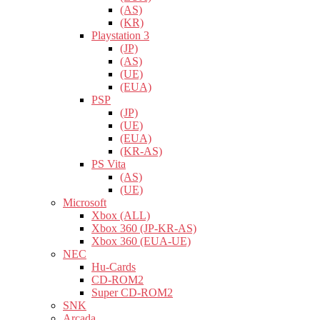
(AS)
(KR)
Playstation 3
(JP)
(AS)
(UE)
(EUA)
PSP
(JP)
(UE)
(EUA)
(KR-AS)
PS Vita
(AS)
(UE)
Microsoft
Xbox (ALL)
Xbox 360 (JP-KR-AS)
Xbox 360 (EUA-UE)
NEC
Hu-Cards
CD-ROM2
Super CD-ROM2
SNK
Arcada