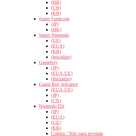
(HK)
(CH)
(KR)
Super Famicom
(JP)
(HK)
Super Nintendo
(UE)
(EUA)
(KR)
(Inicialize)
Gameboy
(JP)
(EUA-UE)
(Inicialize)
Game Boy Advance
(EUA-UE)
(JP)
(CN)
Nintendo DS
(JP)
(EUA)
(UE)
(KR)
Coletor / Não para revenda