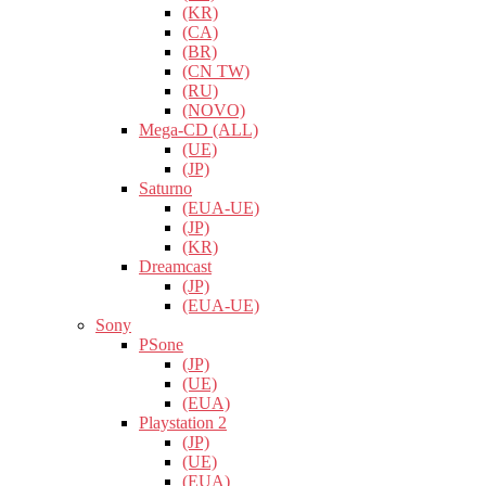
(KR)
(CA)
(BR)
(CN TW)
(RU)
(NOVO)
Mega-CD (ALL)
(UE)
(JP)
Saturno
(EUA-UE)
(JP)
(KR)
Dreamcast
(JP)
(EUA-UE)
Sony
PSone
(JP)
(UE)
(EUA)
Playstation 2
(JP)
(UE)
(EUA)