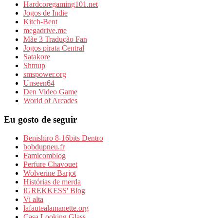
Hardcoregaming101.net
Jogos de Indie
Kitch-Bent
megadrive.me
Mãe 3 Tradução Fan
Jogos pirata Central
Satakore
Shmup
smspower.org
Unseen64
Den Video Game
World of Arcades
Eu gosto de seguir
Benishiro 8-16bits Dentro
bobdupneu.fr
Famicomblog
Perfure Chavouet
Wolverine Barjot
Histórias de merda
iGREKKESS' Blog
Vi alta
lafautealamanette.org
Casa Looking Glass