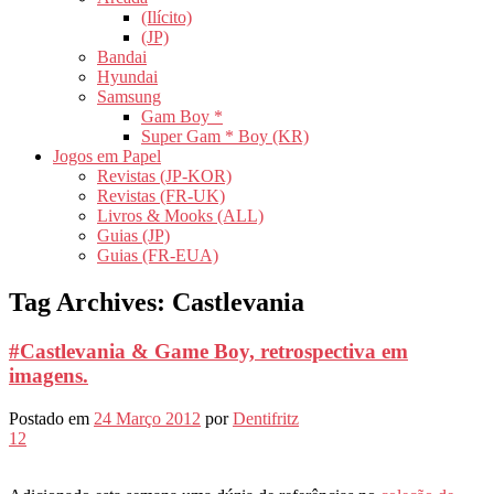
(Ilícito)
(JP)
Bandai
Hyundai
Samsung
Gam Boy *
Super Gam * Boy (KR)
Jogos em Papel
Revistas (JP-KOR)
Revistas (FR-UK)
Livros & Mooks (ALL)
Guias (JP)
Guias (FR-EUA)
Tag Archives:
Castlevania
#Castlevania & Game Boy, retrospectiva em
imagens.
Postado em
24 Março 2012
por
Dentifritz
12