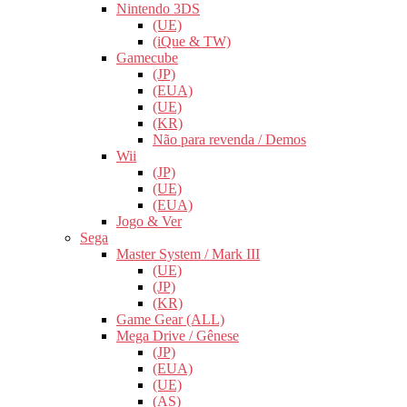
Nintendo 3DS
(UE)
(iQue & TW)
Gamecube
(JP)
(EUA)
(UE)
(KR)
Não para revenda / Demos
Wii
(JP)
(UE)
(EUA)
Jogo & Ver
Sega
Master System / Mark III
(UE)
(JP)
(KR)
Game Gear (ALL)
Mega Drive / Gênese
(JP)
(EUA)
(UE)
(AS)