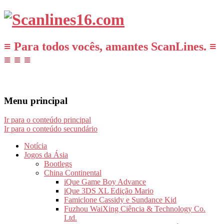
≡ Para todos vocês, amantes ScanLines. ≡
≡ ≡ ≡
Menu principal
Ir para o conteúdo principal
Ir para o conteúdo secundário
Notícia
Jogos da Ásia
Bootlegs
China Continental
iQue Game Boy Advance
iQue 3DS XL Edição Mario
Famiclone Cassidy e Sundance Kid
Fuzhou WaiXing Ciência & Technology Co.
Ltd.