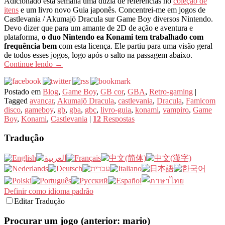
Adicionado esta semana uma dúzia de referências no
coleção de
itens
e um livro novo Guia japonês. Concentrei-me em jogos de
Castlevania / Akumajō Dracula sur Game Boy diversos Nintendo.
Devo dizer que para um amante de 2D de ação e aventura e
plataforma,
o duo Nintendo ea Konami tem trabalhado com
frequência bem
com esta licença. Ele partiu para uma visão geral
de todos esses jogos, logo após o salto na passagem abaixo.
Continue lendo
→
Postado em
Blog
,
Game Boy
,
GB cor
,
GBA
,
Retro-gaming
|
Tagged
avançar
,
Akumajō Dracula
,
castlevania
,
Dracula
,
Famicom
disco
,
gameboy
,
gb
,
gba
,
gbc
,
livro-guia
,
konami
,
vampiro
,
Game
Boy
,
Konami
,
Castlevania
|
12
Respostas
Tradução
Definir como idioma padrão
Editar Tradução
Procurar um jogo (anterior: mario)