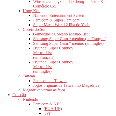
Winsen / Guangzhou Li Cheng Indústria &
Comércio Co.
Hong Kong
Nintendo Entertainment System
Famicom & Super Famicom
Super Mario World 2 Ilha do Yoshi
Coréia do Sul
Gamecube : Coreano Mestre-List !
Samsung Super Gam * menino (en Français)
Samsung Super Gam * menino (em Inglês)
Hyundai Super Comboy
Mestre-List
(en Français)
Hyundai Super Comboy
Mestre-List
(em Inglês)
Taiwan
Famicom de Taiwan
Jogos originais de Taiwan no Megadrive
Megadrive versão asiática
Coleção
Nintendo
Famicom & NES
(EUA-UE)
(JP)