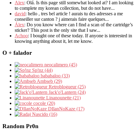
Alex
: Olá. Is this page still somewhat looked at? I am looking
to complete my korean collection, but do not have...
david
: hello , tres bel article ! aurais tu des adresses a me
conseiller sur canton ? j aimerais faire quelques...
Álex
: Do you know where can I find a scan of the cartridge’s
sticker? This post is the only site that I saw...
Achoo
: I bought one of these today. If anyone is interested in
knowing anything about it, let me know.
O + falador
neocalimero (45)
Sp!nz (44)
bababaloo (33)
Ambseb (29)
Retroblogueur (25)
Jack'o'Lantern (24)
Linanounette (21)
cocole (20)
DIlanNoKaze (17)
Nascido (16)
Random Pr0n