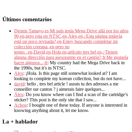
Últimos comentarios
Dennis Tamayo,es,Mi país tenía Mega Drive allá por los años
90,en,pero esta en NTSC,en,Alex,en,¿Esta página todavía
está un poco revisada?,en,Estoy buscando completar mi
colección coreana.,en,pero no
tengo..,en,David,en,Hola,en,artículo tres bel,en,¿Tienen
alguna dirección para asesorarme en el cantón?,fr,Me gustaría
hacer algunos...,fr
: My country had the Mega Drive back in
the 1990s, but it’s in NTSC.
Alex
: ¡Hola. Is this page still somewhat looked at? I am
looking to complete my korean collection, but do not have...
david
: hello , tres bel article ! aurais tu des adresses a me
conseiller sur canton ? j aimerais faire quelques...
Álex
: Do you know where can I find a scan of the cartridge’s
sticker? This post is the only site that I saw...
Achoo
: I bought one of these today. If anyone is interested in
knowing anything about it, let me know.
La + hablador