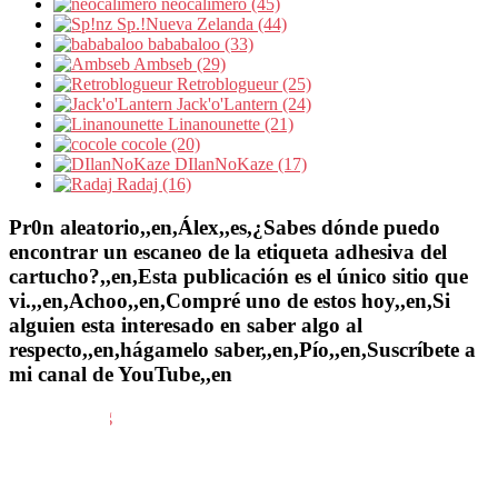
neocalimero (45)
Sp.!Nueva Zelanda (44)
bababaloo (33)
Ambseb (29)
Retroblogueur (25)
Jack'o'Lantern (24)
Linanounette (21)
cocole (20)
DIlanNoKaze (17)
Radaj (16)
Pr0n aleatorio,,en,Álex,,es,¿Sabes dónde puedo
encontrar un escaneo de la etiqueta adhesiva del
cartucho?,,en,Esta publicación es el único sitio que
vi.,,en,Achoo,,en,Compré uno de estos hoy,,en,Si
alguien esta interesado en saber algo al
respecto,,en,hágamelo saber,,en,Pío,,en,Suscríbete a
mi canal de YouTube,,en