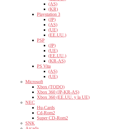
(AS)
(KR)
Playstation 3
(JP)
(AS)
(UE)
(EE.UU.)
PSP
(JP)
(UE)
(EE.UU.)
(KR-AS)
PS Vita
(AS)
(UE)
Microsoft
Xbox (TODO)
Xbox 360 (JP-KR-AS)
Xbox 360 (EE.UU. y la UE)
NEC
Hu-Cards
Cd-Rom2
Super CD-Rom2
SNK
Arcada