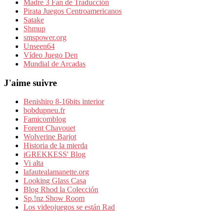
Madre 3 Fan de Traducción
Pirata Juegos Centroamericanos
Satake
Shmup
smspower.org
Unseen64
Vídeo Juego Den
Mundial de Arcadas
J'aime suivre
Benishiro 8-16bits interior
bobdupneu.fr
Famicomblog
Forent Chavouet
Wolverine Barjot
Historia de la mierda
iGREKKESS' Blog
Vi alta
lafautealamanette.org
Looking Glass Casa
Blog Rhod la Colección
Sp.!nz Show Room
Los videojuegos se están Rad