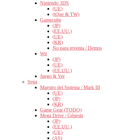
Nintendo 3DS
(UE)
(iQue & TW)
Gamecube
(JP)
(EE.UU.)
(UE)
(KR)
No para reventa / Demos
Wii
(JP)
(UE)
(EE.UU.)
Juego & Ver
Sega
Maestro del Sistema / Mark III
(UE)
(JP)
(KR)
Game Gear (TODO)
Mega Drive / Génesis
(JP)
(EE.UU.)
(UE)
(AS)