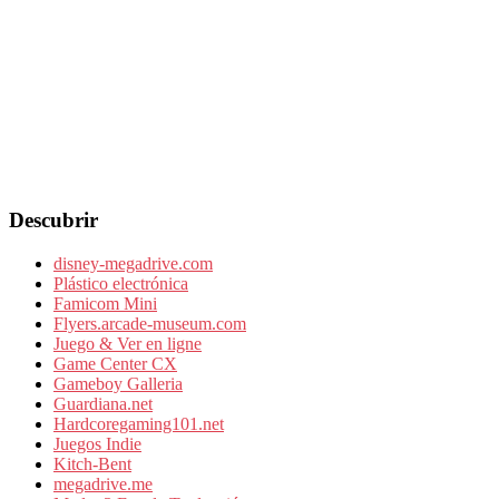
Descubrir
disney-megadrive.com
Plástico electrónica
Famicom Mini
Flyers.arcade-museum.com
Juego & Ver en ligne
Game Center CX
Gameboy Galleria
Guardiana.net
Hardcoregaming101.net
Juegos Indie
Kitch-Bent
megadrive.me