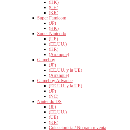
(HK)
(CH)
(KR)
Super Famicom
(JP)
(HK)
Super Nintendo
(UE)
(EE.UU.)
(KR)
(Arranque)
Gameboy
(JP)
(EE.UU. y la UE)
(Arranque)
Gameboy Advance
(EE.UU. y la UE)
(JP)
(NC)
Nintendo DS
(JP)
(EE.UU.)
(UE)
(KR)
Coleccionista / No para reventa