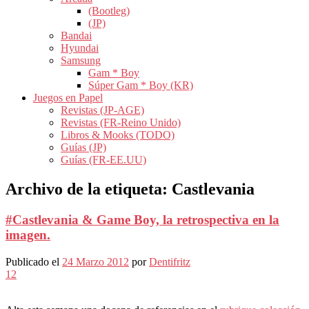
(Bootleg)
(JP)
Bandai
Hyundai
Samsung
Gam * Boy
Súper Gam * Boy (KR)
Juegos en Papel
Revistas (JP-AGE)
Revistas (FR-Reino Unido)
Libros & Mooks (TODO)
Guías (JP)
Guías (FR-EE.UU)
Archivo de la etiqueta:
Castlevania
#Castlevania & Game Boy, la retrospectiva en la
imagen.
Publicado el
24 Marzo 2012
por
Dentifritz
12