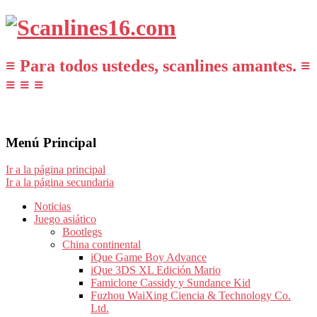
≡ Para todos ustedes, scanlines amantes. ≡
≡ ≡ ≡
Menú Principal
Ir a la página principal
Ir a la página secundaria
Noticias
Juego asiático
Bootlegs
China continental
iQue Game Boy Advance
iQue 3DS XL Edición Mario
Famiclone Cassidy y Sundance Kid
Fuzhou WaiXing Ciencia & Technology Co.
Ltd.