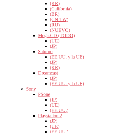
(KR)
(California)
(BR)
(CN TW)
(RU)
(NUEVO)
Mega-CD (TODO)
(UE)
(JP)
Saturno
(EE.UU. y la UE)
(JP)
(KR)
Dreamcast
(JP)
(EE.UU. y la UE)
Sony
PSone
(JP)
(UE)
(EE.UU.)
Playstation 2
(JP)
(UE)
(EE.UU.)