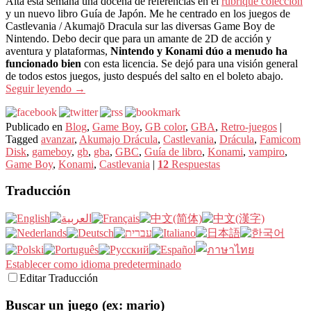
Alta esta semana una docena de referencias en el
rubrique colección
y un nuevo libro Guía de Japón. Me he centrado en los juegos de
Castlevania / Akumajō Dracula sur las diversas Game Boy de
Nintendo. Debo decir que para un amante de 2D de acción y
aventura y plataformas,
Nintendo y Konami dúo a menudo ha
funcionado bien
con esta licencia. Se dejó para una visión general
de todos estos juegos, justo después del salto en el boleto abajo.
Seguir leyendo
→
Publicado en
Blog
,
Game Boy
,
GB color
,
GBA
,
Retro-juegos
|
Tagged
avanzar
,
Akumajo Drácula
,
Castlevania
,
Drácula
,
Famicom
Disk
,
gameboy
,
gb
,
gba
,
GBC
,
Guía de libro
,
Konami
,
vampiro
,
Game Boy
,
Konami
,
Castlevania
|
12
Respuestas
Traducción
Establecer como idioma predeterminado
Editar Traducción
Buscar un juego (ex: mario)