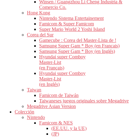
Winsen / Guangzhou Li Cheng Industria &
Comercio Co.
Hong Kong
Nintendo Sistema Entertainement
Famicom & Super Famicom
Super Mario World 2 Yoshi Island
Corea del Sur
Gamecube : Corea del Master-Lista de !
Samsung Super Gam * Boy (en Français)
Samsung Super Gam * Boy (en Inglés)
Hyundai super Comboy
Master-List
(en Français)
Hyundai super Comboy
Master-List
(en Inglés)
Taiwan
Famicom de Taiwán
Taiwaneses juegos originales sobre Megadrive
Megadrive Asian Version
Colección
Nintendo
Famicom & NES
(EE.UU. y la UE)
(JP)