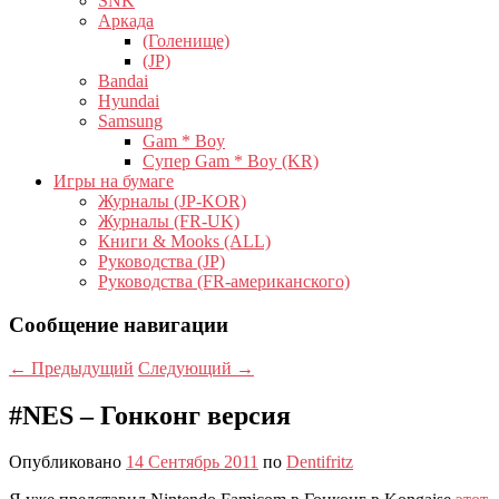
SNK
Аркада
(Голенище)
(JP)
Bandai
Hyundai
Samsung
Gam * Boy
Супер Gam * Boy (KR)
Игры на бумаге
Журналы (JP-KOR)
Журналы (FR-UK)
Книги & Mooks (ALL)
Руководства (JP)
Руководства (FR-американского)
Сообщение навигации
←
Предыдущий
Следующий
→
#NES – Гонконг версия
Опубликовано
14 Сентябрь 2011
по
Dentifritz