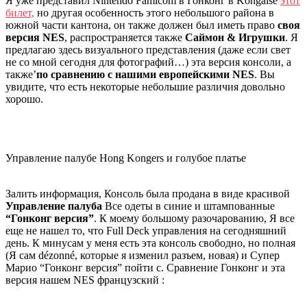
Я уже представил Nintendo Famicom в Гонконг в Kongaise
этот
билет,
но другая особенность этого небольшого района в
южной части кантона, он также должен был иметь право
своя
версия NES
, распространяется также
Саймон & Игрушки
. Я
предлагаю здесь визуального представления (даже если свет
не со мной сегодня для фотографий…) эта версия консоли, а
также’
по сравнению с нашими европейскими NES
. Вы
увидите, что есть некоторые небольшие различия довольно
хорошо.
Управление палубе Hong Kongers и голубое платье
Залить информация, Консоль была продана в виде красивой
Управление палуба
Все одеты в синие и штампованные
“Гонконг версия”
. К моему большому разочарованию, Я все
еще не нашел то, что Full Deck управления на сегодняшний
день. К минусам у меня есть эта консоль свободно, но полная
(Я сам dézonné, которые я изменил разъем, новая) и Супер
Марио “Гонконг версия” пойти с. Сравнение Гонконг и эта
версия нашем NES французский :