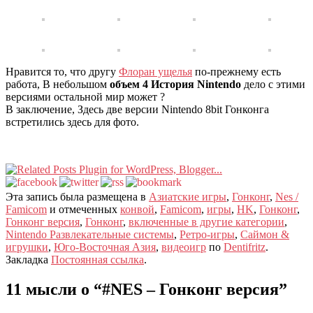
Нравится то, что другу
Флоран ущелья
по-прежнему есть
работа, В небольшом
объем 4 История Nintendo
дело с этими
версиями остальной мир может ?
В заключение, Здесь две версии Nintendo 8bit Гонконга
встретились здесь для фото.
Эта запись была размещена в
Азиатские игры
,
Гонконг
,
Nes /
Famicom
и отмеченных
конвой
,
Famicom
,
игры
,
HK
,
Гонконг
,
Гонконг версия
,
Гонконг
,
включенные в другие категории
,
Nintendo Развлекательные системы
,
Ретро-игры
,
Саймон &
игрушки
,
Юго-Восточная Азия
,
видеоигр
по
Dentifritz
.
Закладка
Постоянная ссылка
.
11 мысли о “
#NES – Гонконг версия
”