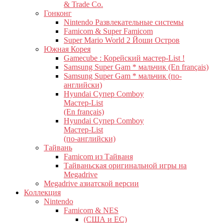
& Trade Co.
Гонконг
Nintendo Развлекательные системы
Famicom & Super Famicom
Super Mario World 2 Йоши Остров
Южная Корея
Gamecube : Корейский мастер-List !
Samsung Super Gam * мальчик (En français)
Samsung Super Gam * мальчик (по-
английски)
Hyundai Супер Comboy
Мастер-List
(En français)
Hyundai Супер Comboy
Мастер-List
(по-английски)
Тайвань
Famicom из Тайваня
Тайваньская оригинальной игры на
Megadrive
Megadrive азиатской версии
Коллекция
Nintendo
Famicom & NES
(США и ЕС)