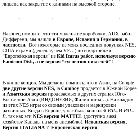
лишена как закрытие с клипами на высокой стороне.
Наконец помните, что эти маленькие коробочки, AUX работ
Дифференц, мы нашли
в Европе, Испания и Германия, в
частности,
. Вот некоторые из моих последних покупках NES,
США играми (дешевле, чем VF…) но и картриджи
“Европейская версия” из
Kid Icarus работ, используя версию
Famicom Disk, а не версия “суспензия пикселей” !
В конце концов, Мы должны помнить, что в Азии, на Compte
две другие версии NES
,
la
Comboy
продается в Южной Корее
и
Азиатская версия
продаваемых в других странах Юго-
Восточной Азии (ИНДОНЕЗИЯ, Филиппины…). На каждом
из этих NES игры со своими упаковки и маркировки
различных. Когда в Европе, у нас была консолей
PAL-
И
PAL-
B
, так как эти
NES версия MATTEL
(доступно aussi
хозяйству Канады на меня ансамблю),
Испанская версия
,
Версия ITALIANA
И
Европейская версия
: