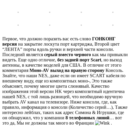
Первое, что должно поразить вас есть слово
ГОНКОНГ
версия
на закрытие лоскута порт картриджа, Второй цвет
“ЛЕНТА” порты вдоль ручки и верхней части консоли.
Последний является
серый вместо черного
как мы привыкли
видеть. Еще одно отличие,
без задней порт Scart
, но выход
антенны, в качестве моделей для США. В отличие от этого
комментария
Моно-AV выход на правую сторону
Консоль.
Знайте, что наши NES, даже если он имеет SCART кабеля по
внешнему виду, еще из композитных моно-, Это также
объясняет, почему многие цвета слюнявый. Качество
изображения этой версии HK через композитный идентична
нашей NES, с той лишь разницей, что необходимо вручную
выбрать AV канал на телевизоре. Ниже консоли, где, как
правило, информация о консоли (Количество серий…), Также
интересно лейблах, таких как адрес Симона & Игрушки, где
он обнаружил, что у компании
8 телефонных линий
… вот
это да, Мы не должны так много во Франции
.