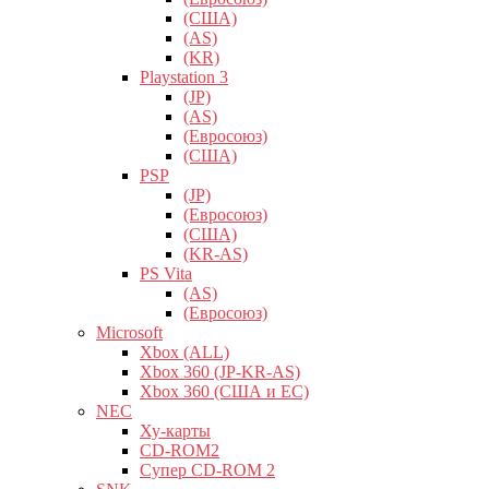
(США)
(AS)
(KR)
Playstation 3
(JP)
(AS)
(Евросоюз)
(США)
PSP
(JP)
(Евросоюз)
(США)
(KR-AS)
PS Vita
(AS)
(Евросоюз)
Microsoft
Xbox (ALL)
Xbox 360 (JP-KR-AS)
Xbox 360 (США и ЕС)
NEC
Ху-карты
CD-ROM2
Супер CD-ROM 2