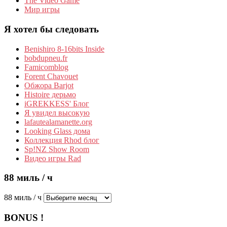
The Video Game
Мир игры
Я хотел бы следовать
Benishiro 8-16bits Inside
bobdupneu.fr
Famicomblog
Forent Chavouet
Обжора Barjot
Histoire дерьмо
iGREKKESS' Блог
Я увидел высокую
lafautealamanette.org
Looking Glass дома
Коллекция Rhod блог
Sp!NZ Show Room
Видео игры Rad
88 миль / ч
88 миль / ч
BONUS !