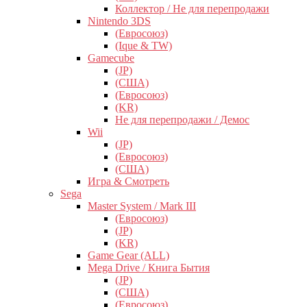
Коллектор / Не для перепродажи
Nintendo 3DS
(Евросоюз)
(Ique & TW)
Gamecube
(JP)
(США)
(Евросоюз)
(KR)
Не для перепродажи / Демос
Wii
(JP)
(Евросоюз)
(США)
Игра & Смотреть
Sega
Master System / Mark III
(Евросоюз)
(JP)
(KR)
Game Gear (ALL)
Mega Drive / Книга Бытия
(JP)
(США)
(Евросоюз)