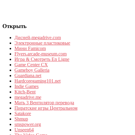
Открыть
Дисней-megadrive.com
Электронные пластиковые
Мини Famicom
Flyers.arcade-museum.com
Игра & Смотреть En Ligne
Game Center CX
Gameboy Galleria
Guardiana.net
Hardcoregaming101.net
Indie Games
Kitch-Bent
megadrive.me
Мать 3 Вентилятор перевода
Пиратские игры Центральном
Satakore
Shmup
smspower.org
Unseen64