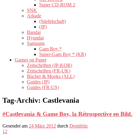
Super CD-ROM 2
SNK
Arkade
(Stiefelschaft)
(JP)
Bandai
Hyundai
Samsung
Gam Boy *
Super-Gam Boy * (KR)
Games on Paper
Zeitschriften (JP-KOR)
Zeitschriften (FR-UK)
Bücher & Mooks (ALL)
Guides (JP)
Guides (FR-US)
Tag-Archiv:
Castlevania
#Castlevania & Game Boy, la Rétrospective en Bild.
Gesendet am
24 März 2012
durch
Dentifritz
12