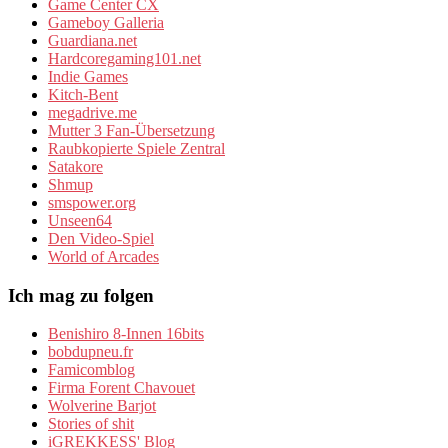
Game Center CX
Gameboy Galleria
Guardiana.net
Hardcoregaming101.net
Indie Games
Kitch-Bent
megadrive.me
Mutter 3 Fan-Übersetzung
Raubkopierte Spiele Zentral
Satakore
Shmup
smspower.org
Unseen64
Den Video-Spiel
World of Arcades
Ich mag zu folgen
Benishiro 8-Innen 16bits
bobdupneu.fr
Famicomblog
Firma Forent Chavouet
Wolverine Barjot
Stories of shit
iGREKKESS' Blog