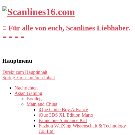
≡ Für alle von euch, Scanlines Liebhaber.
≡ ≡ ≡ ≡
Hauptmenü
Direkt zum Hauptinhalt
Spring zur sekunären Inhalt
Nachrichten
Asian Gaming
Bootlegs
Mainland China
iQue Game Boy Advance
iQue 3DS XL Edition Mario
Famiclone Sundance Kid
Fuzhou WaiXing Wissenschaft & Technology
Co. Ltd.