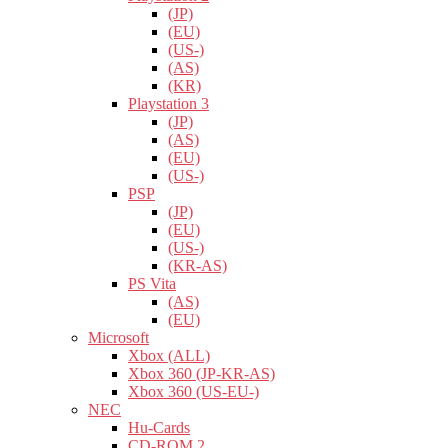
(JP)
(EU)
(US-)
(AS)
(KR)
Playstation 3
(JP)
(AS)
(EU)
(US-)
PSP
(JP)
(EU)
(US-)
(KR-AS)
PS Vita
(AS)
(EU)
Microsoft
Xbox (ALL)
Xbox 360 (JP-KR-AS)
Xbox 360 (US-EU-)
NEC
Hu-Cards
CD-ROM 2