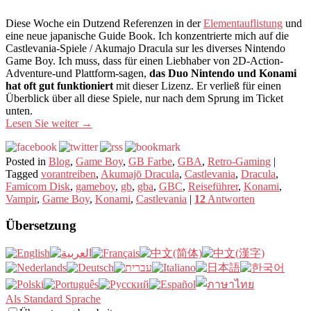
Diese Woche ein Dutzend Referenzen in der
Elementauflistung
und
eine neue japanische Guide Book. Ich konzentrierte mich auf die
Castlevania-Spiele / Akumajo Dracula sur les diverses Nintendo
Game Boy. Ich muss, dass für einen Liebhaber von 2D-Action-
Adventure-und Plattform-sagen,
das Duo Nintendo und Konami
hat oft gut funktioniert
mit dieser Lizenz. Er verließ für einen
Überblick über all diese Spiele, nur nach dem Sprung im Ticket
unten.
Lesen Sie weiter
→
Posted in
Blog
,
Game Boy
,
GB Farbe
,
GBA
,
Retro-Gaming
|
Tagged
vorantreiben
,
Akumajō Dracula
,
Castlevania
,
Dracula
,
Famicom Disk
,
gameboy
,
gb
,
gba
,
GBC
,
Reiseführer
,
Konami
,
Vampir
,
Game Boy
,
Konami
,
Castlevania
|
12
Antworten
Übersetzung
Als Standard Sprache