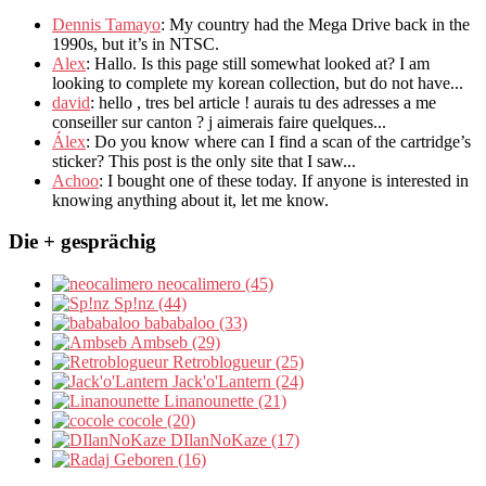
Dennis Tamayo
:
My country had the Mega Drive back in the
1990s
,
but it’s in NTSC
.
Alex
: Hallo.
Is this page still somewhat looked at
?
I am
looking to complete my korean collection
,
but do not have..
.
david
:
hello
,
tres bel article
!
aurais tu des adresses a me
conseiller sur canton
?
j aimerais faire quelques..
.
Álex
: Do you know where can I find a scan of the cartridge’s
sticker? This post is the only site that I saw...
Achoo
: I bought one of these today. If anyone is interested in
knowing anything about it, let me know.
Die + gesprächig
neocalimero (45)
Sp!nz (44)
bababaloo (33)
Ambseb (29)
Retroblogueur (25)
Jack'o'Lantern (24)
Linanounette (21)
cocole (20)
DIlanNoKaze (17)
Geboren (16)