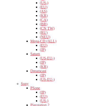
(US-)
(EU)
(AS)
(KR)
(CA)
(BR)
(CN TW)
(RU)
(NEU)
Mega-CD (ALL)
(EU)
(JP)
Saturn
(US-EU-)
(JP)
(KR)
Dreamcast
(JP)
(US-EU-)
Sony
PSone
(JP)
(EU)
(US-)
Playstation 2