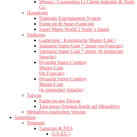
Winsen / Guangzhou Li Cheng Industrie & Trade
Co.
Hongkong
Nintendo Entertainment System
Famicom & Super Famicom
Super Mario World 2 Yoshi 's Island
Südkorea
Gamecube : Koreanische Master-Liste !
Samsung Super Gam * Junge (en Français)
Samsung Super Gam * Junge (in englischer
Sprache)
Hyundai Super-Comboy
Master-Liste
(en Français)
Hyundai Super-Comboy
Master-Liste
(in englischer Sprache)
Taiwan
Famicom aus Taiwan
Taiwanese Original-Spiele auf Megadrive
Megadrive asiatischen Version
Sammlung
Nintendo
Famicom & NES
(US-EU-)