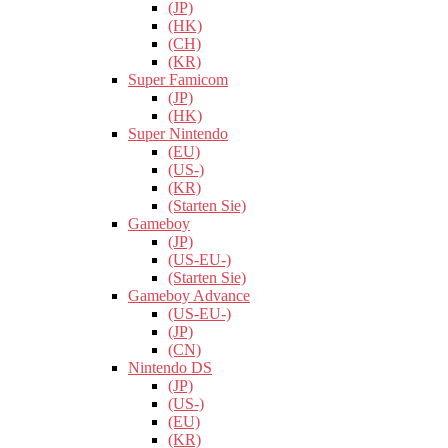
(JP)
(HK)
(CH)
(KR)
Super Famicom
(JP)
(HK)
Super Nintendo
(EU)
(US-)
(KR)
(Starten Sie)
Gameboy
(JP)
(US-EU-)
(Starten Sie)
Gameboy Advance
(US-EU-)
(JP)
(CN)
Nintendo DS
(JP)
(US-)
(EU)
(KR)