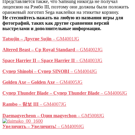
Представляется также, что Samsung никогда не получал
лицензию на Рэмбо III, поэтому они должны были положить
оранжевый логотип Sega наклейки на этикетке корзину.
Не стесняйтесь нажать на любую из названия игры для
фотографий, таких как другие сравнения версий
выстрелами и дополнительные информация.
Tatsujin – Другие Sujin
– GM4001JG
Altered Beast – Ср Royal Standard
– GM4002JG
Space Harrier II – Space Harrier II
– GM4003JG
Супер Shinobi – Супер SINOBI
– GM4004JG
Golden Axe – Golden Axe
– GM4005JG
Супер Thunder Blade – Супер Thunder Blade
– GM4006JG
Rambo – 람보 III
– GM4007JG
Daemagyecheon – Один magyechon
– GM5008JG
Увеличить – Увеличить!
– GM4009JG