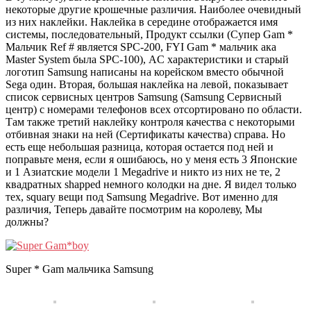
некоторые другие крошечные различия. Наиболее очевидный
из них наклейки. Наклейка в середине отображается имя
системы, последовательный, Продукт ссылки (Супер Gam *
Мальчик Ref # является SPC-200, FYI Gam * мальчик ака
Master System была SPC-100), AC характеристики и старый
логотип Samsung написаны на корейском вместо обычной
Sega один. Вторая, большая наклейка на левой, показывает
список сервисных центров Samsung (Samsung Сервисный
центр) с номерами телефонов всех отсортировано по области.
Там также третий наклейку контроля качества с некоторыми
отбивная знаки на ней (Сертификаты качества) справа. Но
есть еще небольшая разница, которая остается под ней и
поправьте меня, если я ошибаюсь, но у меня есть 3 Японские
и 1 Азиатские модели 1 Megadrive и никто из них не те, 2
квадратных shapped немного колодки на дне. Я видел только
тех, squary вещи под Samsung Megadrive. Вот именно для
различия, Теперь давайте посмотрим на королеву, Мы
должны?
Super * Gam мальчика Samsung