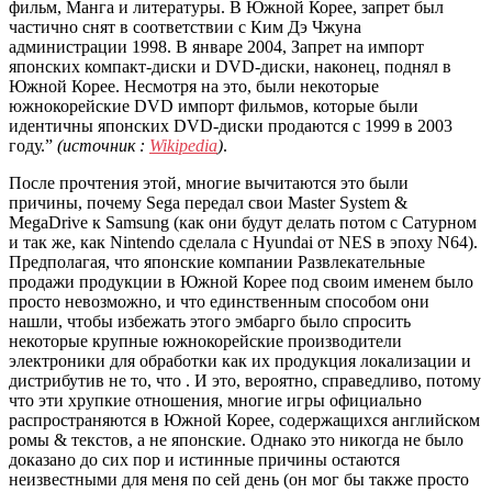
фильм, Манга и литературы. В Южной Корее, запрет был
частично снят в соответствии с Ким Дэ Чжуна
администрации 1998. В январе 2004, Запрет на импорт
японских компакт-диски и DVD-диски, наконец, поднял в
Южной Корее. Несмотря на это, были некоторые
южнокорейские DVD импорт фильмов, которые были
идентичны японских DVD-диски продаются с 1999 в 2003
году.”
(источник :
Wikipedia
)
.
После прочтения этой, многие вычитаются это были
причины, почему Sega передал свои Master System &
MegaDrive к Samsung (как они будут делать потом с Сатурном
и так же, как Nintendo сделала с Hyundai от NES в эпоху N64).
Предполагая, что японские компании Развлекательные
продажи продукции в Южной Корее под своим именем было
просто невозможно, и что единственным способом они
нашли, чтобы избежать этого эмбарго было спросить
некоторые крупные южнокорейские производители
электроники для обработки как их продукция локализации и
дистрибутив не то, что . И это, вероятно, справедливо, потому
что эти хрупкие отношения, многие игры официально
распространяются в Южной Корее, содержащихся английском
ромы & текстов, а не японские. Однако это никогда не было
доказано до сих пор и истинные причины остаются
неизвестными для меня по сей день (он мог бы также просто