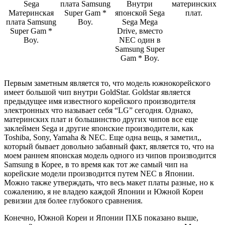
Sega
плата Samsung
Внутри
материнских
Материнская
Super Gam *
японской Sega
плат.
плата Samsung
Boy.
Sega Mega
Super Gam *
Drive, вместо
Boy.
NEC один в
Samsung Super
Gam * Boy.
Первым заметным является то, что модель южнокорейского
имеет большой чип внутри GoldStar. Goldstar является
предыдущее имя известного корейского производителя
электронных что называет себя “LG” сегодня. Однако,
материнских плат и большинство других чипов все еще
заклеймен Sega и другие японские производители, как
Toshiba, Sony, Yamaha & NEC. Еще одна вещь, я заметил,,
который бывает довольно забавный факт, является то, что на
моем раннем японская модель одного из чипов производится
Samsung в Корее, в то время как тот же самый чип на
корейские модели производится путем NEC в Японии.
Можно также утверждать, что весь макет платы разные, но к
сожалению, я не владею каждой Японии и Южной Кореи
ревизии для более глубокого сравнения.
Конечно, Южной Кореи и Японии ПХБ показано выше,