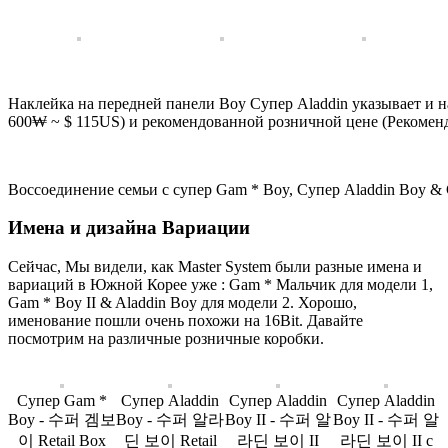
Наклейка на передней панели Boy Супер Aladdin указывает и н
600₩ ~ $ 115US) и рекомендованной розничной цене (Рекоменд
Воссоединение семьи с супер Gam * Boy, Супер Aladdin Boy & 
Имена и дизайна Вариации
Сейчас, Мы видели, как Master System были разные имена и
вариаций в Южной Корее уже : Gam * Мальчик для модели 1,
Gam * Boy II & Aladdin Boy для модели 2. Хорошо,
именование пошли очень похожи на 16Bit. Давайте
посмотрим на различные розничные коробки.
Супер Gam *
Супер Aladdin
Супер Aladdin
Супер Aladdin
Boy - 수퍼 겜보
Boy - 수퍼 알라
Boy II - 수퍼 알
Boy II - 수퍼 알
이 Retail Box
딘 보이 Retail
라딘 보이 II
라딘 보이 II с