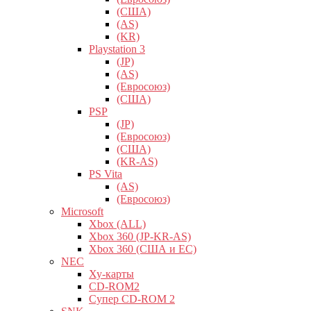
(США)
(AS)
(KR)
Playstation 3
(JP)
(AS)
(Евросоюз)
(США)
PSP
(JP)
(Евросоюз)
(США)
(KR-AS)
PS Vita
(AS)
(Евросоюз)
Microsoft
Xbox (ALL)
Xbox 360 (JP-KR-AS)
Xbox 360 (США и ЕС)
NEC
Ху-карты
CD-ROM2
Супер CD-ROM 2