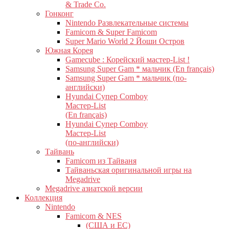
& Trade Co.
Гонконг
Nintendo Развлекательные системы
Famicom & Super Famicom
Super Mario World 2 Йоши Остров
Южная Корея
Gamecube : Корейский мастер-List !
Samsung Super Gam * мальчик (En français)
Samsung Super Gam * мальчик (по-
английски)
Hyundai Супер Comboy
Мастер-List
(En français)
Hyundai Супер Comboy
Мастер-List
(по-английски)
Тайвань
Famicom из Тайваня
Тайваньская оригинальной игры на
Megadrive
Megadrive азиатской версии
Коллекция
Nintendo
Famicom & NES
(США и ЕС)