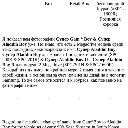
Box
Retail Box
беспроводной
Joypad (#SPC-
1600R)
Розничная
коробка
Я показал вам фотографии
Супер Gam * Boy & Супер
Aladdin Boy
уже. Но знаю, что есть 2 Megadrive модель среди
этих последних южнокорейских имя:
Супер Aladdin Boy –
Супер Aladdin Boy
для модели 1 поздних изменений (SPC-
200R & SPC-201R) &
Супер Aladdin Boy II – Супер Aladdin
Boy II
для модели 2 Megadrive (SPC-201N & SPC-1600R).
Каждый из них имел по крайней мере, 2 изменения в течение
своей жизни, в основном за счет изменения дизайна в логотип
Samsung. То же самое относится и к Joypads, как показано на
фотографии ниже.
Regarding the sudden change of name from Gam*Boy to Aladdin
Boy for the whole set of early 90’s Sega Systems in South Korea,