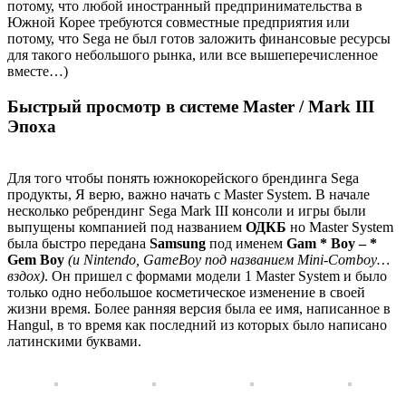
потому, что любой иностранный предпринимательства в
Южной Корее требуются совместные предприятия или
потому, что Sega не был готов заложить финансовые ресурсы
для такого небольшого рынка, или все вышеперечисленное
вместе…)
Быстрый просмотр в системе Master / Mark III
Эпоха
Для того чтобы понять южнокорейского брендинга Sega
продукты, Я верю, важно начать с Master System. В начале
несколько ребрендинг Sega Mark III консоли и игры были
выпущены компанией под названием
ОДКБ
но Master System
была быстро передана
Samsung
под именем
Gam * Boy – *
Gem Boy
(и Nintendo, GameBoy под названием Mini-Comboy…
вздох)
. Он пришел с формами модели 1 Master System и было
только одно небольшое косметическое изменение в своей
жизни время. Более ранняя версия была ее имя, написанное в
Hangul, в то время как последний из которых было написано
латинскими буквами.