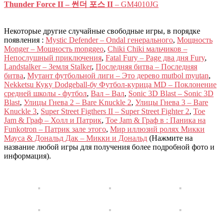
Thunder Force II – 썬더 포스 II
– GM4010JG
Некоторые другие случайные свободные игры, в порядке
появления :
Mystic Defender – Ondal генерального
,
Мощность
Monger – Мощность monggeo
,
Chiki Chiki мальчиков –
Непослушный приключения
,
Fatal Fury – Page два дня Fury
,
Landstalker – Земля Stalker
,
Последняя битва – Последняя
битва
,
Мутант футбольной лиги – Это дерево mutbol myutan
,
Nekketsu Куку Dodgeball-бу Футбол-курица MD – Поклонение
средней школы - футбол
,
Вал – Вал
,
Sonic 3D Blast – Sonic 3D
Blast
,
Улицы Гнева 2 – Bare Knuckle 2
,
Улицы Гнева 3 – Bare
Knuckle 3
,
Super Street Figthers II – Super Street Fighter 2
,
Toe
Jam & Граф – Холл и Патрик
,
Toe Jam & Граф в : Паника на
Funkotron – Патрик зале этого
,
Мир иллюзий ролях Микки
Мауса & Дональд Дак – Микки и Дональд
(Нажмите на
название любой игры для получения более подробной фото и
информация).