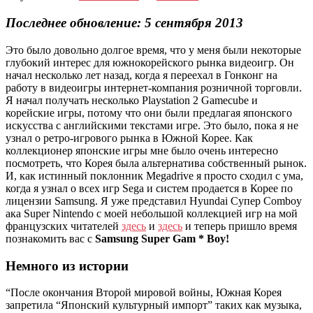
Последнее обновление: 5 сентября 2013
Это было довольно долгое время, что у меня были некоторые
глубокий интерес для южнокорейского рынка видеоигр. Он
начал несколько лет назад, когда я переехал в Гонконг на
работу в видеоигры интернет-компания розничной торговли.
Я начал получать несколько Playstation 2 Gamecube и
корейские игры, потому что они были предлагая японского
искусства с английскими текстами игре. Это было, пока я не
узнал о ретро-игрового рынка в Южной Корее. Как
коллекционер японские игры мне было очень интересно
посмотреть, что Корея была альтернатива собственный рынок.
И, как истинный поклонник Megadrive я просто сходил с ума,
когда я узнал о всех игр Sega и систем продается в Корее по
лицензии Samsung. Я уже представил Hyundai Супер Comboy
ака Super Nintendo с моей небольшой коллекцией игр на мой
французских читателей
здесь
и
здесь
и теперь пришло время
познакомить вас с
Samsung Super Gam * Boy!
Немного из истории
“После окончания Второй мировой войны, Южная Корея
запретила “Японский культурный импорт” таких как музыка,