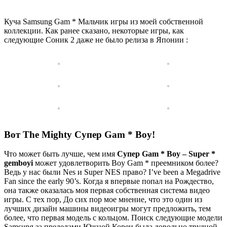
Куча Samsung Gam * Мальчик игры из моей собственной
коллекции. Как ранее сказано, некоторые игры, как
следующие Соник 2 даже не было релиза в Японии :
Вот The Mighty Супер Gam * Boy!
Что может быть лучше, чем имя
Супер Gam * Boy – Super *
gemboyi
может удовлетворить Boy Gam * преемником более?
Ведь у нас были Nes и Super NES право? I’ve been a Megadrive
Fan since the early 90’s. Когда я впервые попал на Рождество,
она также оказалась моя первая собственная система видео
игры. С тех пор, До сих пор мое мнение, что это один из
лучших дизайн машины видеоигры могут предложить, тем
более, что первая модель с кольцом. Поиск следующие модели
Samsung за пределами Южной Кореи была довольно трудной,