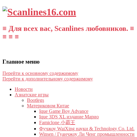
≡ Для всех вас, Scanlines любовников. ≡
≡ ≡ ≡
Главное меню
Перейти к основному содержимому
Перейти к дополнительному содержимому
Новости
Азиатские игры
Bootlegs
Материковом Китае
Ique Game Boy Advance
Ique 3DS XL издание Марио
Famiclone 小霸王
Фучжоу WaiXing науки & Technology Co. Ltd.
Winsen / Гуанчжоу Ли Ченг промышленности