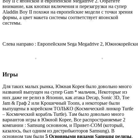
Boy II с японской и европейской Megadrive 2. Обратите
внимание, как кнопки включения и перезагрузки на супер
Aladdin Boy II похожи на европейские модели с точки зрения
формы, а цвет макета системы соответствует японской
системы.
Слева направо : Европейским Sega Megadrive 2, Южнокорейский 
Игры
Для таких малых рынка, Южная Корея было довольно много
названий выпущен на супер Gam * мальчик, Некоторые из
них даже не релиз в Японии, как атака Decap, Sonic 3D, Toe
Jam & Граф 2 или Крошечный Toons, а некоторые были
выпущены в корейском ТОЛЬКО (Космический линкор Turtle
– Космический корабль Turtle). Там было довольно много
вариантов игры в Южной Корее, Все распространяемые 2
компании : Samsung основном, и Привет-COM (который,
казалось, был одним из дистрибьюторов Samsung). В
основном там были
5 Основными видами Samsung релизы
.