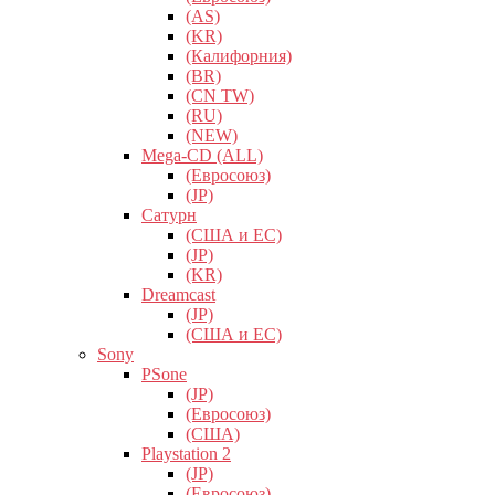
(AS)
(KR)
(Калифорния)
(BR)
(CN TW)
(RU)
(NEW)
Mega-CD (ALL)
(Евросоюз)
(JP)
Сатурн
(США и ЕС)
(JP)
(KR)
Dreamcast
(JP)
(США и ЕС)
Sony
PSone
(JP)
(Евросоюз)
(США)
Playstation 2
(JP)
(Евросоюз)