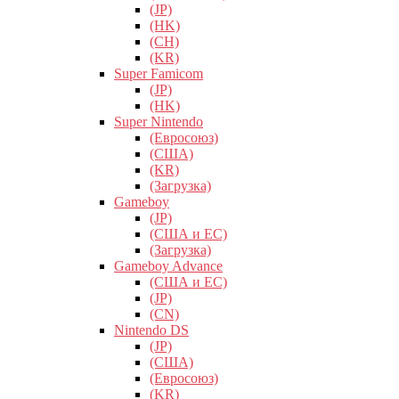
(JP)
(HK)
(CH)
(KR)
Super Famicom
(JP)
(HK)
Super Nintendo
(Евросоюз)
(США)
(KR)
(Загрузка)
Gameboy
(JP)
(США и ЕС)
(Загрузка)
Gameboy Advance
(США и ЕС)
(JP)
(CN)
Nintendo DS
(JP)
(США)
(Евросоюз)
(KR)