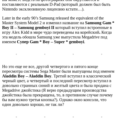
поставляются с реальным D-Pad (который должен был быть
Nintendo эксклюзивную лицензию кстати…).
Later in the early 90’s Samsung released the equivalent of the
Master System Model 2 и изменил название на
Samsung Gam *
Boy II – Samsung gemboyi II
который вступил встроенные в
игру Alex Kidd в мире чудо переведены на корейский
.
Когда
эта модель обошла Samsung уже выпустила Megadrive под
именем
Супер Gam * Boy – Super * gemboyi
.
Но это еще не все, другой четвертого и пятого конце
пересмотра системы Sega Master были выпущены под именем
Aladdin Boy – Aladdin Boy
. Третий вступил в классический
черный цвет, а четвертый и последний пересмотр вступил в
довольно странных синий и желтый цвета и была продана с
Megadrive джойстика (Я верю предыдущим производства
джойстика была прекращена, то, в противном случае почему
бы вам нужно третья кнопка?). Однако окно консоли, что
один довольно хорошо, не так ли?