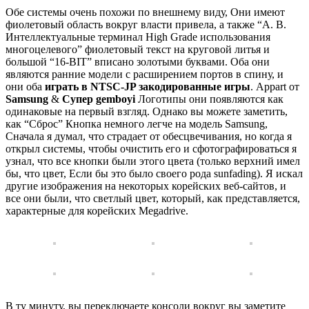
Обе системы очень похожи по внешнему виду, Они имеют
фиолетовый область вокруг власти привела, а также “А. В.
Интеллектуальные терминал High Grade использования
многоцелевого” фиолетовый текст на круговой литья и
большой “16-BIT” вписано золотыми буквами. Оба они
являются ранние модели с расширением портов в спину, и
они оба
играть в NTSC-JP закодированные игры
. Appart от
Samsung
&
Супер gemboyi
Логотипы они появляются как
одинаковые на первый взгляд. Однако вы можете заметить,
как “Сброс” Кнопка немного легче на модель Samsung,
Сначала я думал, что страдает от обесцвечивания, но когда я
открыл системы, чтобы очистить его и сфотографироваться я
узнал, что все кнопки были этого цвета (только верхний имел
бы, что цвет, Если бы это было своего рода sunfading). Я искал
другие изображения на некоторых корейских веб-сайтов, и
все они были, что светлый цвет, который, как представляется,
характерные для корейских Megadrive.
В ту минуту, вы переключаете консоли вокруг вы заметите