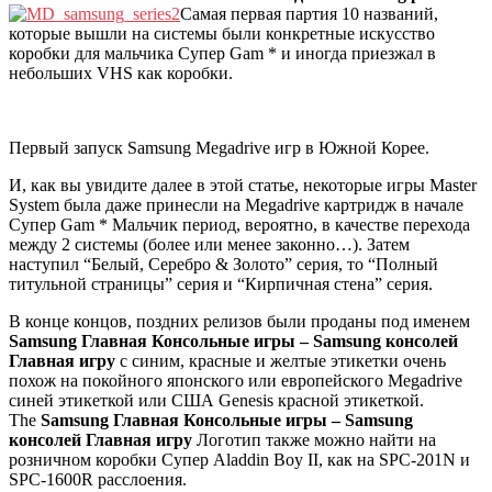
Самая первая партия 10 названий,
которые вышли на системы были конкретные искусство
коробки для мальчика Супер Gam * и иногда приезжал в
небольших VHS как коробки.
Первый запуск Samsung Megadrive игр в Южной Корее.
И, как вы увидите далее в этой статье, некоторые игры Master
System была даже принесли на Megadrive картридж в начале
Супер Gam * Мальчик период, вероятно, в качестве перехода
между 2 системы (более или менее законно…). Затем
наступил “Белый, Серебро & Золото” серия, то “Полный
титульной страницы” серия и “Кирпичная стена” серия.
В конце концов, поздних релизов были проданы под именем
Samsung Главная Консольные игры – Samsung консолей
Главная игру
с синим, красные и желтые этикетки очень
похож на покойного японского или европейского Megadrive
синей этикеткой или США Genesis красной этикеткой.
The
Samsung Главная Консольные игры – Samsung
консолей Главная игру
Логотип также можно найти на
розничном коробки Супер Aladdin Boy II, как на SPC-201N и
SPC-1600R расслоения.