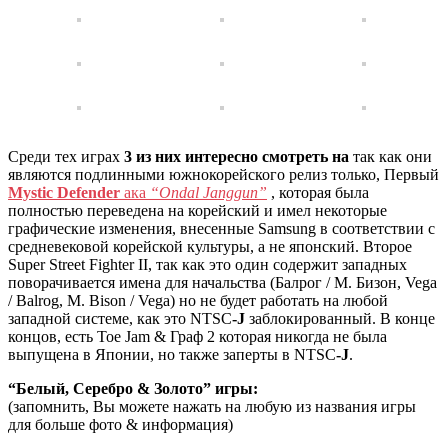
Среди тех играх
3 из них интересно смотреть на
так как они
являются подлинными южнокорейского релиз только, Первый
Mystic Defender
ака
“Ondal Janggun”
, которая была
полностью переведена на корейский и имел некоторые
графические изменения, внесенные Samsung в соответствии с
средневековой корейской культуры, а не японский. Второе
Super Street Fighter II, так как это один содержит западных
поворачивается имена для начальства (Балрог / M. Бизон, Vega
/ Balrog, M. Bison / Vega) но не будет работать на любой
западной системе, как это NTSC
-J
заблокированный. В конце
концов, есть Toe Jam & Граф 2 которая никогда не была
выпущена в Японии, но также заперты в NTSC
-J
.
“Белый, Серебро & Золото” игры:
(запомнить, Вы можете нажать на любую из названия игры
для больше фото & информация)