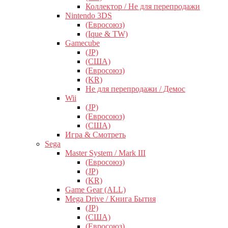
Коллектор / Не для перепродажи
Nintendo 3DS
(Евросоюз)
(Ique & TW)
Gamecube
(JP)
(США)
(Евросоюз)
(KR)
Не для перепродажи / Демос
Wii
(JP)
(Евросоюз)
(США)
Игра & Смотреть
Sega
Master System / Mark III
(Евросоюз)
(JP)
(KR)
Game Gear (ALL)
Mega Drive / Книга Бытия
(JP)
(США)
(Евросоюз)