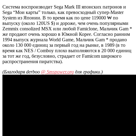
Система воспроизводит Sega Mark III японских патронов и
Sega “Мои карты” только, как превосходный супер-Master
System из Японии. В то время как по цене 119000 ₩ по
выпуску (около 120US $) и дороже, чем очень популярными
Zemmix consolized MSX или любой Famiclone, Мальчик Gam *
же продают очень хорошо в Южной Корее. Согласно ранним
1994 выпуск журнала World Game, Мальчик Gam * продано
около 130 000 единиц за первый год на рынке, в 1989 (в то
время как NES / Comboy плохо выполняются в 20 000 единиц
за тот же год, безусловно, страдает от Famicom широкого
распространения пиратства).
(Благодаря derboo
@ Smspower.org
для графики.)