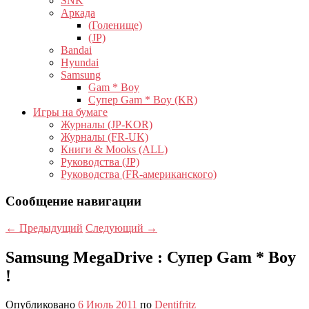
SNK
Аркада
(Голенище)
(JP)
Bandai
Hyundai
Samsung
Gam * Boy
Супер Gam * Boy (KR)
Игры на бумаге
Журналы (JP-KOR)
Журналы (FR-UK)
Книги & Mooks (ALL)
Руководства (JP)
Руководства (FR-американского)
Сообщение навигации
←
Предыдущий
Следующий
→
Samsung MegaDrive : Супер Gam * Boy
!
Опубликовано
6 Июль 2011
по
Dentifritz