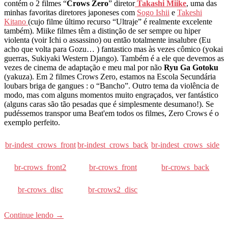
contém o 2 filmes “
Crows Zero
” diretor
Takashi Miike
, uma das
minhas favoritas diretores japoneses com
Sogo Ishii
e
Takeshi
Kitano
(cujo filme último recurso “Ultraje” é realmente excelente
também). Miike filmes têm a distinção de ser sempre ou hiper
violenta (voir Ichi o assassino) ou então totalmente insalubre (Eu
acho que volta para Gozu… ) fantastico mas às vezes cômico (yokai
guerras, Sukiyaki Western Django). Também é a ele que devemos as
vezes de cinema de adaptação e meu mal por não
Ryu Ga Gotoku
(yakuza). Em 2 filmes Crows Zero, estamos na Escola Secundária
loubars briga de gangues : o “Bancho”. Outro tema da violência de
modo, mas com alguns momentos muito engraçados, ver fantástico
(alguns caras são tão pesadas que é simplesmente desumano!). Se
pudéssemos transpor uma Beat'em todos os filmes, Zero Crows é o
exemplo perfeito.
br-indest_crows_front
br-indest_crows_back
br-indest_crows_side
br-crows_front2
br-crows_front
br-crows_back
br-crows_disc
br-crows2_disc
Continue lendo
→