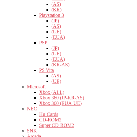
(AS)
(KR)
Playstation 3
(JP)
(AS)
(UE)
(EUA)
PSP
(JP)
(UE)
(EUA)
(KR-AS)
PS Vita
(AS)
(UE)
Microsoft
Xbox (ALL)
Xbox 360 (JP-KR-AS)
Xbox 360 (EUA-UE)
NEC
Hu-Cards
CD-ROM2
Super CD-ROM2
SNK
Arcada