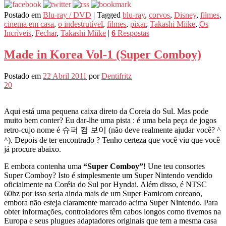
Postado em
Blu-ray / DVD
|
Tagged
blu-ray
,
corvos
,
Disney
,
filmes
,
cinema em casa
,
o indestrutível
,
filmes
,
pixar
,
Takashi Miike
,
Os
Incríveis
,
Fechar
,
Takashi Miike
|
6
Respostas
Made in Korea Vol-1 (Super Comboy)
Postado em
22 Abril 2011
por
Dentifritz
20
Aqui está uma pequena caixa direto da Coreia do Sul. Mas pode
muito bem conter? Eu dar-lhe uma pista : é uma bela peça de jogos
retro-cujo nome é 슈퍼 컴 보이 (não deve realmente ajudar você? ^
^). Depois de ter encontrado ? Tenho certeza que você viu que você
já procure abaixo.
E embora contenha uma
“Super Comboy”
! Une teu consortes
Super Comboy? Isto é simplesmente um Super Nintendo vendido
oficialmente na Coréia do Sul por Hyndai. Além disso, é NTSC
60hz por isso seria ainda mais de um Super Famicom coreano,
embora não esteja claramente marcado acima Super Nintendo. Para
obter informações, controladores têm cabos longos como tivemos na
Europa e seus plugues adaptadores originais que tem a mesma casa