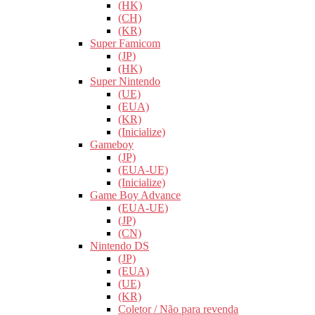
(HK)
(CH)
(KR)
Super Famicom
(JP)
(HK)
Super Nintendo
(UE)
(EUA)
(KR)
(Inicialize)
Gameboy
(JP)
(EUA-UE)
(Inicialize)
Game Boy Advance
(EUA-UE)
(JP)
(CN)
Nintendo DS
(JP)
(EUA)
(UE)
(KR)
Coletor / Não para revenda