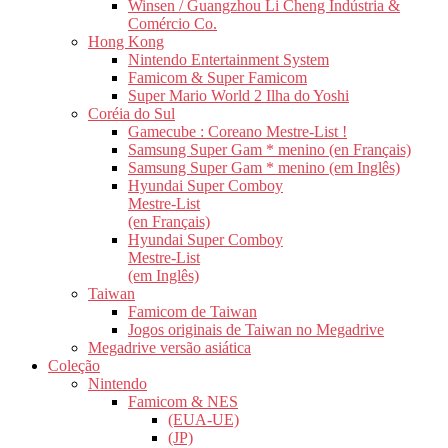
Winsen / Guangzhou Li Cheng Indústria &
Comércio Co.
Hong Kong
Nintendo Entertainment System
Famicom & Super Famicom
Super Mario World 2 Ilha do Yoshi
Coréia do Sul
Gamecube : Coreano Mestre-List !
Samsung Super Gam * menino (en Français)
Samsung Super Gam * menino (em Inglês)
Hyundai Super Comboy
Mestre-List
(en Français)
Hyundai Super Comboy
Mestre-List
(em Inglês)
Taiwan
Famicom de Taiwan
Jogos originais de Taiwan no Megadrive
Megadrive versão asiática
Coleção
Nintendo
Famicom & NES
(EUA-UE)
(JP)