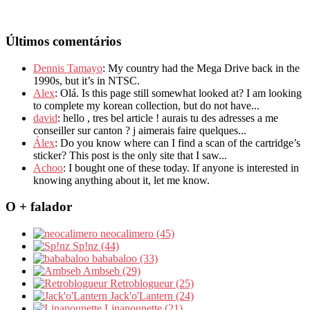
Últimos comentários
Dennis Tamayo
: My country had the Mega Drive back in the
1990s, but it’s in NTSC.
Alex
: Olá. Is this page still somewhat looked at? I am looking
to complete my korean collection, but do not have...
david
: hello , tres bel article ! aurais tu des adresses a me
conseiller sur canton ? j aimerais faire quelques...
Álex
: Do you know where can I find a scan of the cartridge’s
sticker? This post is the only site that I saw...
Achoo
: I bought one of these today. If anyone is interested in
knowing anything about it, let me know.
O + falador
neocalimero (45)
Sp!nz (44)
bababaloo (33)
Ambseb (29)
Retroblogueur (25)
Jack'o'Lantern (24)
Linanounette (21)