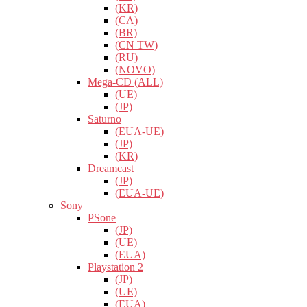
(KR)
(CA)
(BR)
(CN TW)
(RU)
(NOVO)
Mega-CD (ALL)
(UE)
(JP)
Saturno
(EUA-UE)
(JP)
(KR)
Dreamcast
(JP)
(EUA-UE)
Sony
PSone
(JP)
(UE)
(EUA)
Playstation 2
(JP)
(UE)
(EUA)