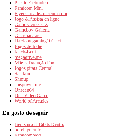
Plastic Eletrônico
Famicom Mini
Flyers.arcade-museum.com
Jogo & Assista en ligne
Game Center CX
Gameboy Galleria
Guardiana.net
Hardcoregaming101.net
Jogos de Indie
Kitch-Bent
megadrive.me
Mãe 3 Tradução Fan
Jogos pirata Central
Satakore
Shmup
smspower.org
Unseen64
Den Video Game
World of Arcades
Eu gosto de seguir
Benishiro 8-16bits Dentro
bobdupneu.fr
Famicomblog