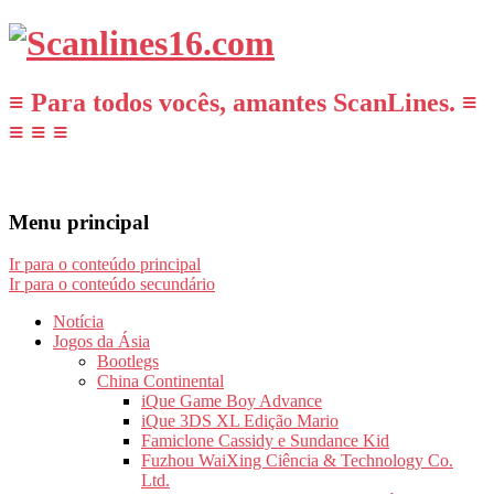
≡ Para todos vocês, amantes ScanLines. ≡
≡ ≡ ≡
Menu principal
Ir para o conteúdo principal
Ir para o conteúdo secundário
Notícia
Jogos da Ásia
Bootlegs
China Continental
iQue Game Boy Advance
iQue 3DS XL Edição Mario
Famiclone Cassidy e Sundance Kid
Fuzhou WaiXing Ciência & Technology Co.
Ltd.