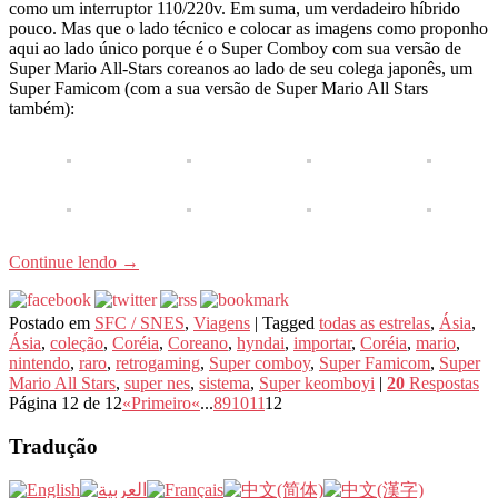
como um interruptor 110/220v. Em suma, um verdadeiro híbrido
pouco. Mas que o lado técnico e colocar as imagens como proponho
aqui ao lado único porque é o Super Comboy com sua versão de
Super Mario All-Stars coreanos ao lado de seu colega japonês, um
Super Famicom (com a sua versão de Super Mario All Stars
também):
Continue lendo
→
Postado em
SFC / SNES
,
Viagens
|
Tagged
todas as estrelas
,
Ásia
,
Ásia
,
coleção
,
Coréia
,
Coreano
,
hyndai
,
importar
,
Coréia
,
mario
,
nintendo
,
raro
,
retrogaming
,
Super comboy
,
Super Famicom
,
Super
Mario All Stars
,
super nes
,
sistema
,
Super keomboyi
|
20
Respostas
Página 12 de 12
«Primeiro
«
...
8
9
10
11
12
Tradução