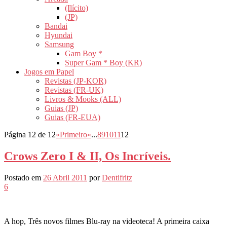
(Ilícito)
(JP)
Bandai
Hyundai
Samsung
Gam Boy *
Super Gam * Boy (KR)
Jogos em Papel
Revistas (JP-KOR)
Revistas (FR-UK)
Livros & Mooks (ALL)
Guias (JP)
Guias (FR-EUA)
Página 12 de 12
«Primeiro
«
...
8
9
10
11
12
Crows Zero I & II, Os Incríveis.
Postado em
26 Abril 2011
por
Dentifritz
6
A hop, Três novos filmes Blu-ray na videoteca! A primeira caixa