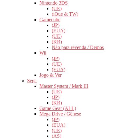
Nintendo 3DS
(UE)
(iQue & TW)
Gamecube
(JP)
(EUA)
(UE)
(KR)
Não para revenda / Demos
Wii
(JP)
(UE)
(EUA)
Jogo & Ver
Sega
Master System / Mark III
(UE)
(JP)
(KR)
Game Gear (ALL)
Mega Drive / Gênese
(JP)
(EUA)
(UE)
(AS)