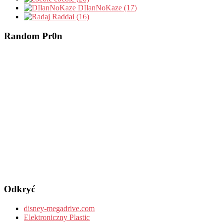
DIlanNoKaze (17)
Raddai (16)
Random Pr0n
Odkryć
disney-megadrive.com
Elektroniczny Plastic