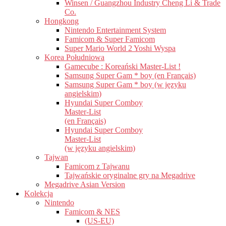
Winsen / Guangzhou Industry Cheng Li & Trade
Co.
Hongkong
Nintendo Entertainment System
Famicom & Super Famicom
Super Mario World 2 Yoshi Wyspa
Korea Południowa
Gamecube : Koreański Master-List !
Samsung Super Gam * boy (en Français)
Samsung Super Gam * boy (w języku
angielskim)
Hyundai Super Comboy
Master-List
(en Français)
Hyundai Super Comboy
Master-List
(w języku angielskim)
Tajwan
Famicom z Tajwanu
Tajwańskie oryginalne gry na Megadrive
Megadrive Asian Version
Kolekcja
Nintendo
Famicom & NES
(US-EU)