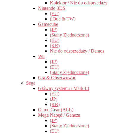
Kolektor / Nie do odsprzedaży
Nintendo 3DS
(EU)
(iQue & TW)
Gamecube
(JP)
(Stany Zjednoczone)
(EU)
(KR)
Nie do odsprzedaży / Demos
Wii
(JP)
(EU)
(Stany Zjednoczone)
Gra & Obserwować
Sega
Główny systemu / Mark III
(EU)
(JP)
(KR)
Game Gear (ALL)
Mega Napęd / Geneza
(JP)
(Stany Zjednoczone)
(EU)