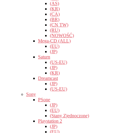
(AS)
(KR)
(CA)
(BR)
(CN TW)
(RU)
(NOWOŚĆ)
Mega-CD (ALL)
(EU)
(JP)
Saturn
(US-EU)
(JP)
(KR)
Dreamcast
(JP)
(US-EU)
Sony
PSone
(JP)
(EU)
(Stany Zjednoczone)
Playstation 2
(JP)
(EU)