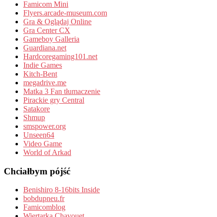
Famicom Mini
Flyers.arcade-museum.com
Gra & Oglądaj Online
Gra Center CX
Gameboy Galleria
Guardiana.net
Hardcoregaming101.net
Indie Games
Kitch-Bent
megadrive.me
Matka 3 Fan tłumaczenie
Pirackie gry Central
Satakore
Shmup
smspower.org
Unseen64
Video Game
World of Arkad
Chciałbym pójść
Benishiro 8-16bits Inside
bobdupneu.fr
Famicomblog
Wiertarka Chavouet