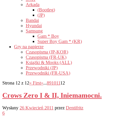
Arkada
(Bootleg)
(JP)
Bandai
Hyundai
Samsung
Gam * Boy
Super Boy Gam * (KR)
Gry na papierze
Czasopisma (JP-KOR)
Czasopisma (FR-UK)
Książki & Mooks (ALL)
Przewodniki (JP)
Przewodniki (FR-USA)
Strona 12 z 12
« First
«
...
8
9
10
11
12
Crows Zero I & II, Iniemamocni.
Wysłany
26 Kwiecień 2011
przez
Dentifritz
6