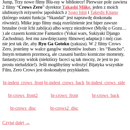
Jump, Trzy nowe filmy Blu-ray w bibliotece! Pierwsze pole zawiera
2 filmy “
Crows Zero
” dyrektor
Takashi Miike
, jeden z moich
ulubionych reżyserów japońskich z
Sogo Ishii
i
Takeshi Kitano
(którego ostatni funkcja “Skandal” jest naprawdę doskonała
również). Miike jego filmy mają rozróżnienie jest hiper zawsze
brutalne (voir Ichi zabójca) albo wręcz niezdrowe (Myślę o Gozu…
) ale czasem komiczne Fantastico (Yokai wars, Sukiyaki Django
Zachodnia). Jest mu zawdzięczamy filmowej adaptacji i mój czas
nie jest tak źle, aby
Ryu Ga Gotoku
(yakuza). W 2 filmy Crows
Zero, jesteśmy w walce gangów studentów loubars : les “Bancho”.
Innym tematem przemocą, ale czasami bardzo komiczne momenty,
fantastyczny widok (niektórzy faceci są tak mocny, że jest to po
prostu nieludzkie!). Jeśli moglibyśmy wdrożyć Bijatyka wszystkie
Film, Zero Crows jest doskonałym przykładem.
br-indest_crows_front
br-indest_crows_back
br-indest_crows_side
br-crows_front2
br-crows_front
br-crows_back
br-crows_disc
br-crows2_disc
Czytaj dalej
→