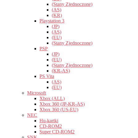
(Stany Zjednoczone)
(AS)
(KR)
Playstation 3
(JP)
(AS)
(EU)
(Stany Zjednoczone)
PSP
(JP)
(EU)
(Stany Zjednoczone)
(KR-AS)
PS Vita
(AS)
(EU)
Microsoft
Xbox (ALL)
Xbox 360 (JP-KR-AS)
Xbox 360 (US-EU)
NEC
Hu-kartki
CD-ROM2
Super CD-ROM2
SNK