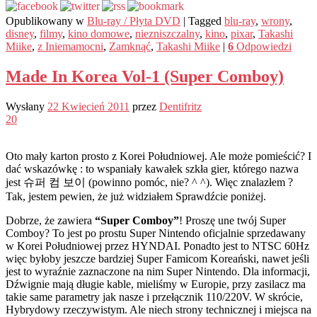
Opublikowany w
Blu-ray / Płyta DVD
|
Tagged
blu-ray
,
wrony
,
disney
,
filmy
,
kino domowe
,
niezniszczalny
,
kino
,
pixar
,
Takashi
Miike
,
z Iniemamocni
,
Zamknąć
,
Takashi Miike
|
6
Odpowiedzi
Made In Korea Vol-1 (Super Comboy)
Wysłany
22 Kwiecień 2011
przez
Dentifritz
20
Oto mały karton prosto z Korei Południowej. Ale może pomieścić? I
dać wskazówkę : to wspaniały kawałek szkła gier, którego nazwa
jest 슈퍼 컴 보이 (powinno pomóc, nie? ^ ^). Więc znalazłem ?
Tak, jestem pewien, że już widziałem Sprawdźcie poniżej.
Dobrze, że zawiera
“Super Comboy”
! Proszę une twój Super
Comboy? To jest po prostu Super Nintendo oficjalnie sprzedawany
w Korei Południowej przez HYNDAI. Ponadto jest to NTSC 60Hz
więc byłoby jeszcze bardziej Super Famicom Koreański, nawet jeśli
jest to wyraźnie zaznaczone na nim Super Nintendo. Dla informacji,
Dźwignie mają długie kable, mieliśmy w Europie, przy zasilacz ma
takie same parametry jak nasze i przełącznik 110/220V. W skrócie,
Hybrydowy rzeczywistym. Ale niech strony technicznej i miejsca na