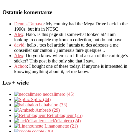
Ostatnie komentarze
Dennis Tamayo
:
My country had the Mega Drive back in the
1990s
,
but it’s in NTSC
.
Alex
: Halo.
Is this page still somewhat looked at
?
I am
looking to complete my korean collection
,
but do not have..
.
david
:
hello
,
tres bel article
!
aurais tu des adresses a me
conseiller sur canton
?
j aimerais faire quelques..
.
Álex
: Do you know where can I find a scan of the cartridge’s
sticker? This post is the only site that I saw...
Achoo
: I bought one of these today. If anyone is interested in
knowing anything about it, let me know.
Les + wiele
neocalimero (45)
Sp!nz (44)
bababaloo (33)
Ambseb (29)
Retroblogueur (25)
Jack'o'lantern (24)
Linanounette (21)
cocole (20)