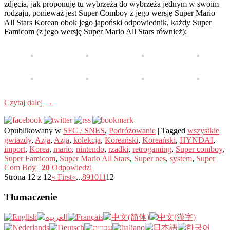
zdjęcia, jak proponuję tu wybrzeża do wybrzeża jednym w swoim
rodzaju, ponieważ jest Super Comboy z jego wersję Super Mario
All Stars Korean obok jego japoński odpowiednik, każdy Super
Famicom (z jego wersję Super Mario All Stars również):
Czytaj dalej
→
Opublikowany w
SFC / SNES
,
Podróżowanie
|
Tagged
wszystkie
gwiazdy
,
Azja
,
Azja
,
kolekcja
,
Koreański
,
Koreański
,
HYNDAI
,
import
,
Korea
,
mario
,
nintendo
,
rzadki
,
retrogaming
,
Super comboy
,
Super Famicom
,
Super Mario All Stars
,
Super nes
,
system
,
Super
Com Boy
|
20
Odpowiedzi
Strona 12 z 12
« First
«
...
8
9
10
11
12
Tłumaczenie