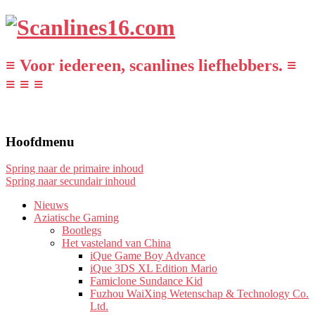
≡ Voor iedereen, scanlines liefhebbers. ≡
≡ ≡ ≡
Hoofdmenu
Spring naar de primaire inhoud
Spring naar secundair inhoud
Nieuws
Aziatische Gaming
Bootlegs
Het vasteland van China
iQue Game Boy Advance
iQue 3DS XL Edition Mario
Famiclone Sundance Kid
Fuzhou WaiXing Wetenschap & Technology Co.
Ltd.