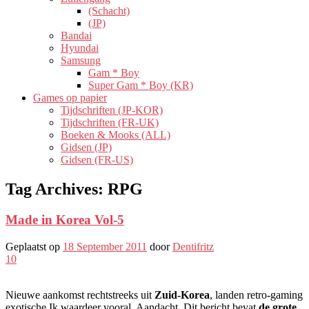
(Schacht)
(JP)
Bandai
Hyundai
Samsung
Gam * Boy
Super Gam * Boy (KR)
Games op papier
Tijdschriften (JP-KOR)
Tijdschriften (FR-UK)
Boeken & Mooks (ALL)
Gidsen (JP)
Gidsen (FR-US)
Tag Archives:
RPG
Made in Korea Vol-5
Geplaatst op
18 September 2011
door
Dentifritz
10
Nieuwe aankomst rechtstreeks uit
Zuid-Korea
, landen retro-gaming
exotische Ik waardeer vooral. Aandacht, Dit bericht bevat
de grote,