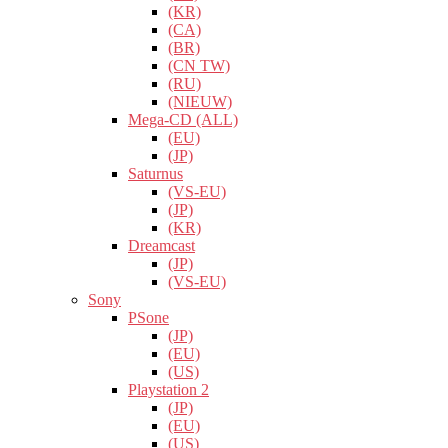
(KR)
(CA)
(BR)
(CN TW)
(RU)
(NIEUW)
Mega-CD (ALL)
(EU)
(JP)
Saturnus
(VS-EU)
(JP)
(KR)
Dreamcast
(JP)
(VS-EU)
Sony
PSone
(JP)
(EU)
(US)
Playstation 2
(JP)
(EU)
(US)