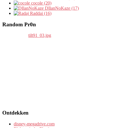
cocole (20)
DIlanNoKaze (17)
Raddai (16)
Random Pr0n
Ontdekken
disney-megadrive.com