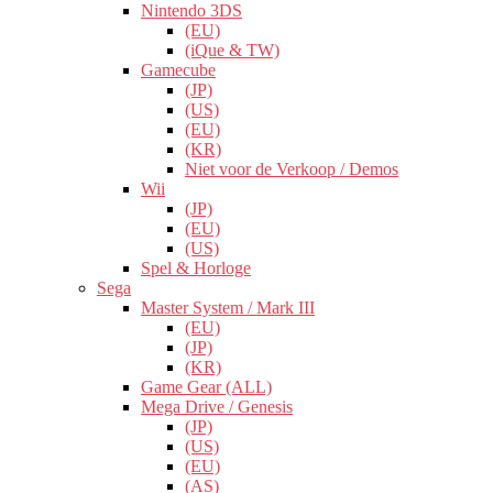
Nintendo 3DS
(EU)
(iQue & TW)
Gamecube
(JP)
(US)
(EU)
(KR)
Niet voor de Verkoop / Demos
Wii
(JP)
(EU)
(US)
Spel & Horloge
Sega
Master System / Mark III
(EU)
(JP)
(KR)
Game Gear (ALL)
Mega Drive / Genesis
(JP)
(US)
(EU)
(AS)