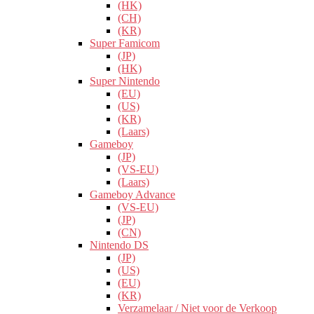
(HK)
(CH)
(KR)
Super Famicom
(JP)
(HK)
Super Nintendo
(EU)
(US)
(KR)
(Laars)
Gameboy
(JP)
(VS-EU)
(Laars)
Gameboy Advance
(VS-EU)
(JP)
(CN)
Nintendo DS
(JP)
(US)
(EU)
(KR)
Verzamelaar / Niet voor de Verkoop