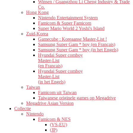
Winsen / Guangzhou Li Cheng Industry & Trade
Co.
Hong Kong
Nintendo Entertainment System
Famicom & Super Famicom
Super Mario World 2 Yoshi's Island
Zuid-Korea
Gamecube : Koreaanse Master-List !
Samsung Super Gam * boy (en Français)
Samsung Super Gam * boy (in het Engels)
Hyundai Super comboy
Master-List
(en Français)
Hyundai Super comboy
Master-List
(in het Engels)
Taiwan
Famicom uit Taiwan
Taiwanese originele games op Megadrive
Megadrive Asian Version
Collectie
Nintendo
Famicom & NES
(VS-EU)
(JP)