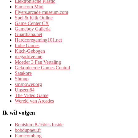
Elektronische Plastic
Famicom Mini
Flyers.arcade-museum.com
Spel & Kijk Online
Game Center CX
Gameboy Galleria
Guardiana.net
Hardcoregaming101.net
Indie Games
Kitch-Gebogen
megadrive.me
Moeder 3 Fan Vertaling
Gekopieerde Games Central
Satakore
Shmup
smspower.org
Unseen64
The Video Game
Wereld van Arcades
Ik wil volgen
Benishiro 8-16bits Inside
bobdupneu.fr
Famicomblog