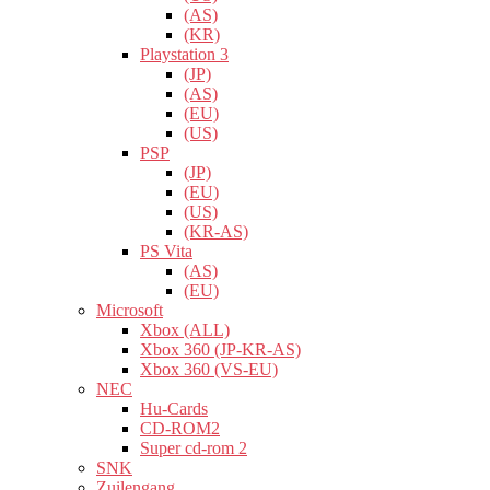
(AS)
(KR)
Playstation 3
(JP)
(AS)
(EU)
(US)
PSP
(JP)
(EU)
(US)
(KR-AS)
PS Vita
(AS)
(EU)
Microsoft
Xbox (ALL)
Xbox 360 (JP-KR-AS)
Xbox 360 (VS-EU)
NEC
Hu-Cards
CD-ROM2
Super cd-rom 2
SNK
Zuilengang