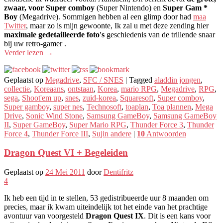
zwaar, voor Super comboy
(Super Nintendo) en
Super Gam *
Boy
(Megadrive). Sommigen hebben al een glimp door had
maa
Twitter
, maar zo is mijn gewoonte, Ik zal u met deze zending hier
maximale gedetailleerde foto's
geschiedenis van de trillende snaar
bij uw retro-gamer .
Verder lezen
→
Geplaatst op
Megadrive
,
SFC / SNES
|
Tagged
aladdin jongen
,
collectie
,
Koreaans
,
ontstaan
,
Korea
,
mario RPG
,
Megadrive
,
RPG
,
sega
,
Shoot'em up
,
snes
,
zuid-korea
,
Squaresoft
,
Super comboy
,
Super gamboy
,
super nes
,
Technosoft
,
toaplan
,
Toa plannen
,
Mega
Drive
,
Sonic Wind Stone
,
Samsung GameBoy
,
Samsung GameBoy
II
,
Super GameBoy
,
Super Mario RPG
,
Thunder Force 3
,
Thunder
Force 4
,
Thunder Force III
,
Sujin andere
|
10
Antwoorden
Dragon Quest VI + Begeleiden
Geplaatst op
24 Mei 2011
door
Dentifritz
4
Ik heb een tijd in te stellen, 53 gedistribueerde uur 8 maanden om
precies, maar ik kwam uiteindelijk tot het einde van het prachtige
avontuur van voorgesteld
Dragon Quest IX
. Dit is een kans voor