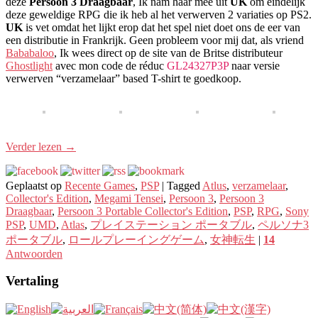
deze
Persoon 3 Draagbaar
, Ik nam haar mee uit
UK
om eindelijk
deze geweldige RPG die ik heb al het verwerven 2 variaties op PS2.
UK
is vet omdat het lijkt erop dat het spel niet doet ons de eer van
een distributie in Frankrijk. Geen probleem voor mij dat, als vriend
Bababaloo
, Ik wees direct op de site van de Britse distributeur
Ghostlight
avec mon code de réduc
GL24327P3P
naar versie
verwerven “verzamelaar” based T-shirt te goedkoop.
Verder lezen
→
Geplaatst op
Recente Games
,
PSP
|
Tagged
Atlus
,
verzamelaar
,
Collector's Edition
,
Megami Tensei
,
Persoon 3
,
Persoon 3
Draagbaar
,
Persoon 3 Portable Collector's Edition
,
PSP
,
RPG
,
Sony
PSP
,
UMD
,
Atlas
,
プレイステーション ポータブル
,
ペルソナ3
ポータブル
,
ロールプレーイングゲーム
,
女神転生
|
14
Antwoorden
Vertaling