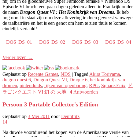
mij om in de gloednieuwe Super Famicom remake > Nintendo DS
Episode VI bracht een paar dagen geleden alleen in Frankrijk onder
de naam
Dragon Quest VI : Het Koninkrijk van Dreams.
Ik heb
nog nooit in staat zijn om deze aflevering te doen geweest vanwege
de taalbarrière en het is een genot om hem te zien thuis te komen
eindelijk vertaald!
DQ6_DS_01
DQ6_DS_02
DQ6_DS_03
DQ6_DS_04
Verder lezen
→
Geplaatst op
Recente Games
,
NDS
|
Tagged
Akira Toriyama
,
dragon quest 6
,
Dragon Quest VI
,
Draque 6
,
het koninkrijk van
dromen
,
nintendo ds
,
rijken van openbaring
,
RPG
,
Square-Enix
,
ド
ラゴンクエスト VI 幻 の 大地
|
4
Antwoorden
Persoon 3 Portable Collector's Edition
Geplaatst op
3 Mei 2011
door
Dentifritz
14
Na duwde voortdurend het kopen van de Amerikaanse versie van