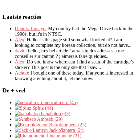
Laatste reacties
Dennis Tamayo
:
My country had the Mega Drive back in the
1990s
,
but it’s in NTSC
.
Alex
: Hallo.
Is this page still somewhat looked at
?
I am
looking to complete my korean collection
,
but do not have..
.
david
:
hello
,
tres bel article
!
aurais tu des adresses a me
conseiller sur canton
?
j aimerais faire quelques..
.
Álex
: Do you know where can I find a scan of the cartridge’s
sticker? This post is the only site that I saw...
Achoo
: I bought one of these today. If anyone is interested in
knowing anything about it, let me know.
De + veel
neocalimero (45)
Sp!nz (44)
bababaloo (33)
Ambseb (29)
Retroblogueur (25)
Jack'o'lantern (24)
Linanounette (21)