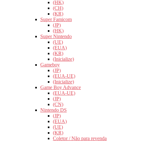
(HK)
(CH)
(KR)
Super Famicom
(JP)
(HK)
Super Nintendo
(UE)
(EUA)
(KR)
(Inicialize)
Gameboy
(JP)
(EUA-UE)
(Inicialize)
Game Boy Advance
(EUA-UE)
(JP)
(CN)
Nintendo DS
(JP)
(EUA)
(UE)
(KR)
Coletor / Não para revenda