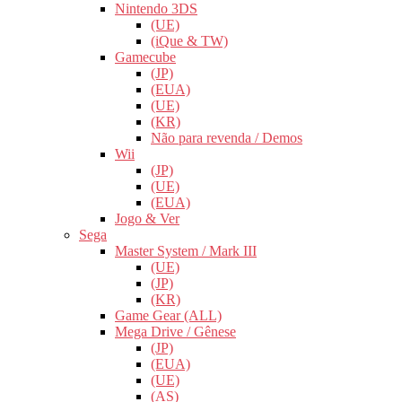
Nintendo 3DS
(UE)
(iQue & TW)
Gamecube
(JP)
(EUA)
(UE)
(KR)
Não para revenda / Demos
Wii
(JP)
(UE)
(EUA)
Jogo & Ver
Sega
Master System / Mark III
(UE)
(JP)
(KR)
Game Gear (ALL)
Mega Drive / Gênese
(JP)
(EUA)
(UE)
(AS)