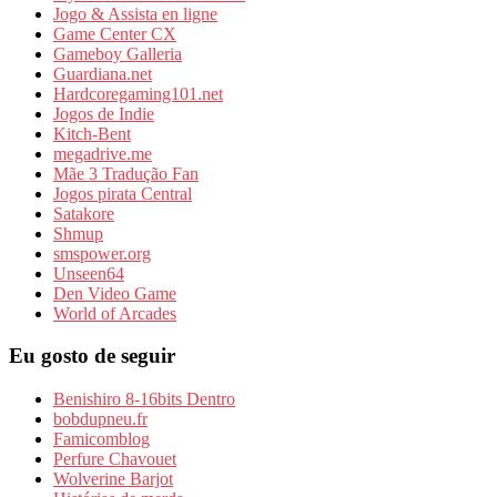
Jogo & Assista en ligne
Game Center CX
Gameboy Galleria
Guardiana.net
Hardcoregaming101.net
Jogos de Indie
Kitch-Bent
megadrive.me
Mãe 3 Tradução Fan
Jogos pirata Central
Satakore
Shmup
smspower.org
Unseen64
Den Video Game
World of Arcades
Eu gosto de seguir
Benishiro 8-16bits Dentro
bobdupneu.fr
Famicomblog
Perfure Chavouet
Wolverine Barjot