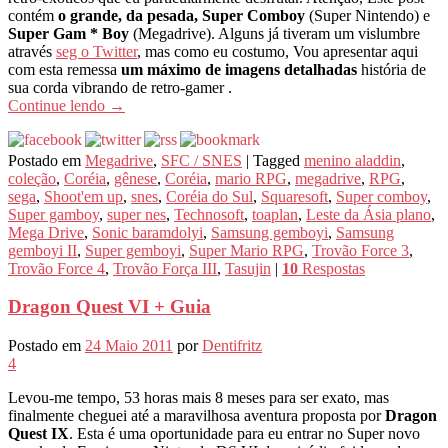
contém
o grande, da pesada, Super Comboy
(Super Nintendo) e
Super Gam * Boy
(Megadrive). Alguns já tiveram um vislumbre
através
seg o Twitter
, mas como eu costumo, Vou apresentar aqui
com esta remessa
um máximo de imagens detalhadas
história de
sua corda vibrando de retro-gamer .
Continue lendo
→
Postado em
Megadrive
,
SFC / SNES
|
Tagged
menino aladdin
,
coleção
,
Coréia
,
gênese
,
Coréia
,
mario RPG
,
megadrive
,
RPG
,
sega
,
Shoot'em up
,
snes
,
Coréia do Sul
,
Squaresoft
,
Super comboy
,
Super gamboy
,
super nes
,
Technosoft
,
toaplan
,
Leste da Ásia plano
,
Mega Drive
,
Sonic baramdolyi
,
Samsung gemboyi
,
Samsung
gemboyi II
,
Super gemboyi
,
Super Mario RPG
,
Trovão Force 3
,
Trovão Force 4
,
Trovão Força III
,
Tasujin
|
10
Respostas
Dragon Quest VI + Guia
Postado em
24 Maio 2011
por
Dentifritz
4
Levou-me tempo, 53 horas mais 8 meses para ser exato, mas
finalmente cheguei até a maravilhosa aventura proposta por
Dragon
Quest IX
. Esta é uma oportunidade para eu entrar no Super novo