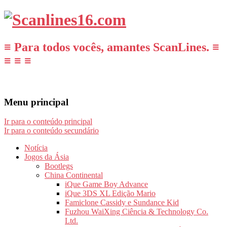
≡ Para todos vocês, amantes ScanLines. ≡
≡ ≡ ≡
Menu principal
Ir para o conteúdo principal
Ir para o conteúdo secundário
Notícia
Jogos da Ásia
Bootlegs
China Continental
iQue Game Boy Advance
iQue 3DS XL Edição Mario
Famiclone Cassidy e Sundance Kid
Fuzhou WaiXing Ciência & Technology Co.
Ltd.