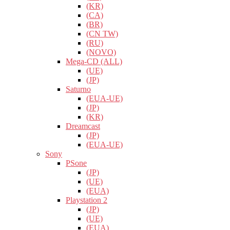
(KR)
(CA)
(BR)
(CN TW)
(RU)
(NOVO)
Mega-CD (ALL)
(UE)
(JP)
Saturno
(EUA-UE)
(JP)
(KR)
Dreamcast
(JP)
(EUA-UE)
Sony
PSone
(JP)
(UE)
(EUA)
Playstation 2
(JP)
(UE)
(EUA)