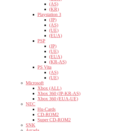
(AS)
(KR)
Playstation 3
(JP)
(AS)
(UE)
(EUA)
PSP
(JP)
(UE)
(EUA)
(KR-AS)
PS Vita
(AS)
(UE)
Microsoft
Xbox (ALL)
Xbox 360 (JP-KR-AS)
Xbox 360 (EUA-UE)
NEC
Hu-Cards
CD-ROM2
Super CD-ROM2
SNK
Arcada