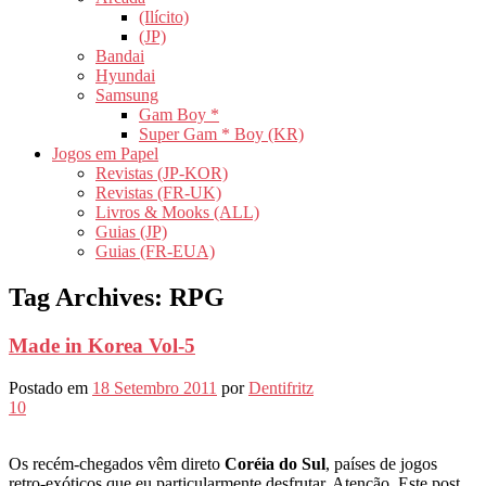
(Ilícito)
(JP)
Bandai
Hyundai
Samsung
Gam Boy *
Super Gam * Boy (KR)
Jogos em Papel
Revistas (JP-KOR)
Revistas (FR-UK)
Livros & Mooks (ALL)
Guias (JP)
Guias (FR-EUA)
Tag Archives:
RPG
Made in Korea Vol-5
Postado em
18 Setembro 2011
por
Dentifritz
10
Os recém-chegados vêm direto
Coréia do Sul
, países de jogos
retro-exóticos que eu particularmente desfrutar. Atenção, Este post