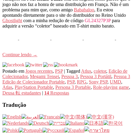
jogo não nos faz a honra de uma distribuição em França. Não é um
problema para mim que, como amigo
Bababaloo
, Eu estou
apontando diretamente para o site do distribuidor no Reino Unido
Ghostlight
com a minha redução de código
GL24327P3P
para
adquirir a versão “coletor” baseado em T-shirt muito barato.
Continue lendo
→
Postado em
Jogos recentes
,
PSP
|
Tagged
Atlus
,
coletor
,
Edição de
Colecionador
,
Megami Tensei
,
Pessoa 3
,
Pessoa 3 Portátil
,
Pessoa 3
Edição de Colecionador Portable
,
PSP
,
RPG
,
Sony PSP
,
UMD
,
Atlas
,
PlayStation Portable
,
Persona 3 Portable
,
Role-playing game
,
Deusa 転 estudantes
|
14
Respostas
Tradução