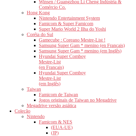
Winsen / Guangzhou Li Cheng Indústria &
Comércio Co.
Hong Kong
Nintendo Entertainment System
Famicom & Super Famicom
Super Mario World 2 Ilha do Yoshi
Coréia do Sul
Gamecube : Coreano Mestre-List !
Samsung Super Gam * menino (en Français)
Samsung Super Gam * menino (em Inglês)
Hyundai Super Comboy
Mestre-List
(en Français)
Hyundai Super Comboy
Mestre-List
(em Inglês)
Taiwan
Famicom de Taiwan
Jogos originais de Taiwan no Megadrive
Megadrive versão asiática
Coleção
Nintendo
Famicom & NES
(EUA-UE)
(JP)