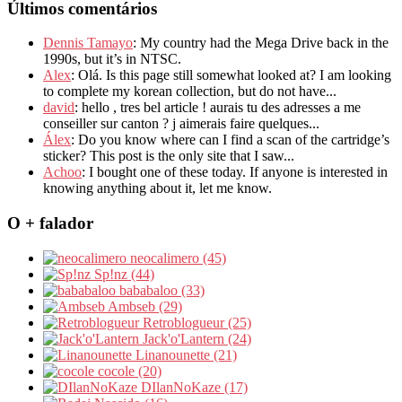
Últimos comentários
Dennis Tamayo
: My country had the Mega Drive back in the
1990s, but it’s in NTSC.
Alex
: Olá. Is this page still somewhat looked at? I am looking
to complete my korean collection, but do not have...
david
: hello , tres bel article ! aurais tu des adresses a me
conseiller sur canton ? j aimerais faire quelques...
Álex
: Do you know where can I find a scan of the cartridge’s
sticker? This post is the only site that I saw...
Achoo
: I bought one of these today. If anyone is interested in
knowing anything about it, let me know.
O + falador
neocalimero (45)
Sp!nz (44)
bababaloo (33)
Ambseb (29)
Retroblogueur (25)
Jack'o'Lantern (24)
Linanounette (21)
cocole (20)
DIlanNoKaze (17)