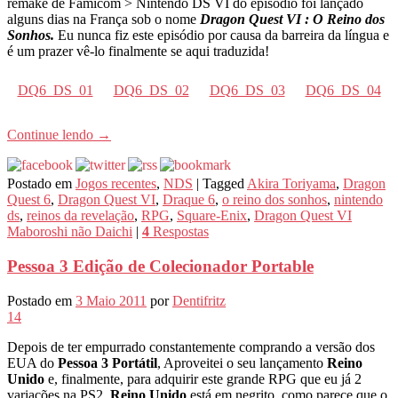
remake de Famicom > Nintendo DS VI do episódio foi lançado
alguns dias na França sob o nome
Dragon Quest VI : O Reino dos
Sonhos.
Eu nunca fiz este episódio por causa da barreira da língua e
é um prazer vê-lo finalmente se aqui traduzida!
DQ6_DS_01
DQ6_DS_02
DQ6_DS_03
DQ6_DS_04
Continue lendo
→
Postado em
Jogos recentes
,
NDS
|
Tagged
Akira Toriyama
,
Dragon
Quest 6
,
Dragon Quest VI
,
Draque 6
,
o reino dos sonhos
,
nintendo
ds
,
reinos da revelação
,
RPG
,
Square-Enix
,
Dragon Quest VI
Maboroshi não Daichi
|
4
Respostas
Pessoa 3 Edição de Colecionador Portable
Postado em
3 Maio 2011
por
Dentifritz
14
Depois de ter empurrado constantemente comprando a versão dos
EUA do
Pessoa 3 Portátil
, Aproveitei o seu lançamento
Reino
Unido
e, finalmente, para adquirir este grande RPG que eu já 2
variações na PS2.
Reino Unido
está em negrito, como parece que o