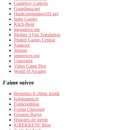
Gameboy Galleria
Guardiana.net
Hardcoregaming101.net
Indie Games
Kitch-Bent
megadrive.me
Mother 3 Fan Translation
Pirated Games Central
Satakore
Shmup
smspower.org
Unseen64
Video Game Den
World of Arcades
J'aime suivre
Benishiro 8-16bits Inside
bobdupneu.fr
Famicomblog
Forent Chavouet
Glouton Barjot
Histoires de merde
iGREKKESS' Blog