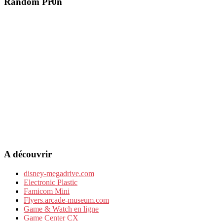
Random Pr0n
A découvrir
disney-megadrive.com
Electronic Plastic
Famicom Mini
Flyers.arcade-museum.com
Game & Watch en ligne
Game Center CX