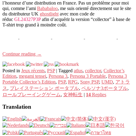
l’honneur d’une distribution en France. Pas un problème pour moi
qui, comme l’ami
Bababaloo
, me suis orienté directement sur le site
du distributeur UK
ghostlight
avec mon code de
réduc
GL24327P3P
afin d’acquérir la version “collector” à base de
T-shirt trop grand à moindre coût.
Continue reading
→
Posted in
Jeux récents
,
PSP
|
Tagged
atlus
,
collector
,
Collector’s
Edition
,
megami tensei
,
Persona 3
,
Persona 3 Portable
,
Persona 3
Portable Collector’s Edition
,
PSP
,
RPG
,
Sony PSP
,
UMD
,
アトラ
ス
,
プレイステーション ポータブル
,
ペルソナ3ポータブル
,
ロールプレーイングゲーム
,
女神転生
|
14
Replies
Translation