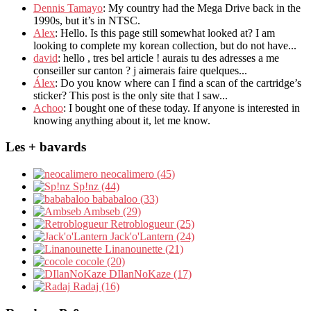
Dennis Tamayo
: My country had the Mega Drive back in the
1990s, but it’s in NTSC.
Alex
: Hello. Is this page still somewhat looked at? I am
looking to complete my korean collection, but do not have...
david
: hello , tres bel article ! aurais tu des adresses a me
conseiller sur canton ? j aimerais faire quelques...
Álex
: Do you know where can I find a scan of the cartridge’s
sticker? This post is the only site that I saw...
Achoo
: I bought one of these today. If anyone is interested in
knowing anything about it, let me know.
Les + bavards
neocalimero (45)
Sp!nz (44)
bababaloo (33)
Ambseb (29)
Retroblogueur (25)
Jack'o'Lantern (24)
Linanounette (21)
cocole (20)
DIlanNoKaze (17)
Radaj (16)