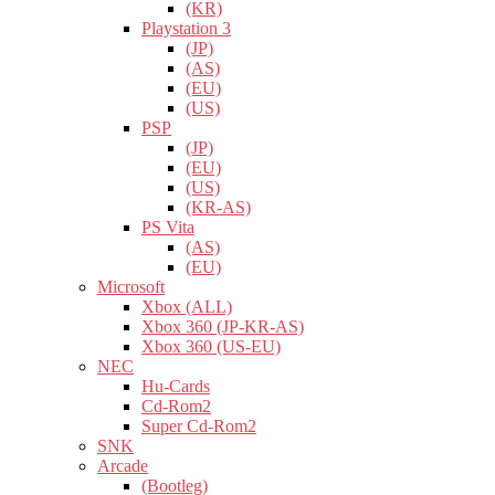
(KR)
Playstation 3
(JP)
(AS)
(EU)
(US)
PSP
(JP)
(EU)
(US)
(KR-AS)
PS Vita
(AS)
(EU)
Microsoft
Xbox (ALL)
Xbox 360 (JP-KR-AS)
Xbox 360 (US-EU)
NEC
Hu-Cards
Cd-Rom2
Super Cd-Rom2
SNK
Arcade
(Bootleg)