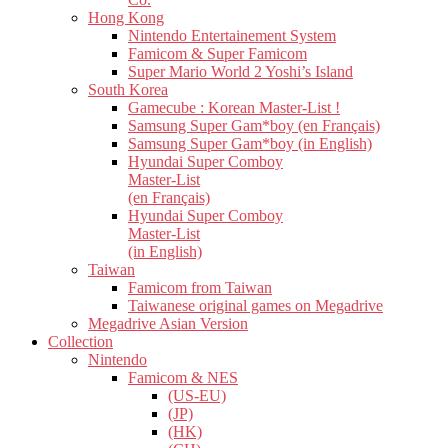
Hong Kong
Nintendo Entertainement System
Famicom & Super Famicom
Super Mario World 2 Yoshi’s Island
South Korea
Gamecube : Korean Master-List !
Samsung Super Gam*boy (en Français)
Samsung Super Gam*boy (in English)
Hyundai Super Comboy
Master-List
(en Français)
Hyundai Super Comboy
Master-List
(in English)
Taiwan
Famicom from Taiwan
Taiwanese original games on Megadrive
Megadrive Asian Version
Collection
Nintendo
Famicom & NES
(US-EU)
(JP)
(HK)