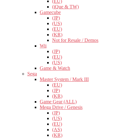
(EU)
(iQue & TW)
Gamecube
(JP)
(US)
(EU)
(KR)
Not for Resale / Demos
Wii
(JP)
(EU)
(US)
Game & Watch
Sega
Master System / Mark III
(EU)
(JP)
(KR)
Game Gear (ALL)
Mega Drive / Genesis
(JP)
(US)
(EU)
(AS)
(KR)