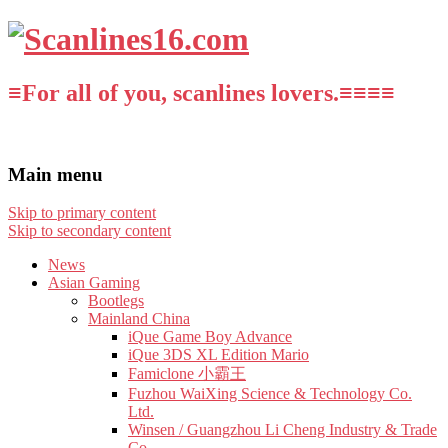
≡For all of you, scanlines lovers.≡≡≡≡
Main menu
Skip to primary content
Skip to secondary content
News
Asian Gaming
Bootlegs
Mainland China
iQue Game Boy Advance
iQue 3DS XL Edition Mario
Famiclone 小霸王
Fuzhou WaiXing Science & Technology Co.
Ltd.
Winsen / Guangzhou Li Cheng Industry & Trade
Co.