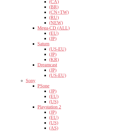
(CA)
(BR)
(CN+TW)
(RU)
(NEW)
Mega-CD (ALL)
(EU)
(JP)
Saturn
(US-EU)
(JP)
(KR)
Dreamcast
(JP)
(US-EU)
Sony
PSone
(JP)
(EU)
(US)
Playstation 2
(JP)
(EU)
(US)
(AS)