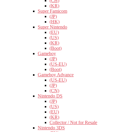
(CH)
(KR)
Super Famicom
(JP)
(HK)
Super Nintendo
(EU)
(US)
(KR)
(Boot)
Gameboy
(JP)
(US-EU)
(Boot)
Gameboy Advance
(US-EU)
(JP)
(CN)
Nintendo DS
(JP)
(US)
(EU)
(KR)
Collector / Not for Resale
Nintendo 3DS