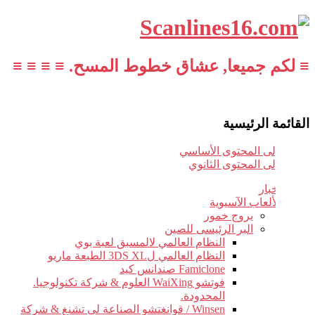
≡ لكم جميعا, عشاق خطوط المسح. ≡ ≡ ≡ ≡
القائمة الرئيسية
تخطي إلى المحتوى الأساسي
تخطي إلى المحتوى الثانوي
أخبار
الألعاب الآسيوية
يروج خمور
البر الرئيسى للصين
النظام العالمي لالمسبق لعبة بوي
النظام العالمي ل3DS XL الطبعة ماريو
Famiclone صندانس كيد
فوتشو WaiXing العلوم & شركة تكنولوجيا.
المحدودة.
Winsen / قوانغتشو الصناعة لى تشنغ & شركة