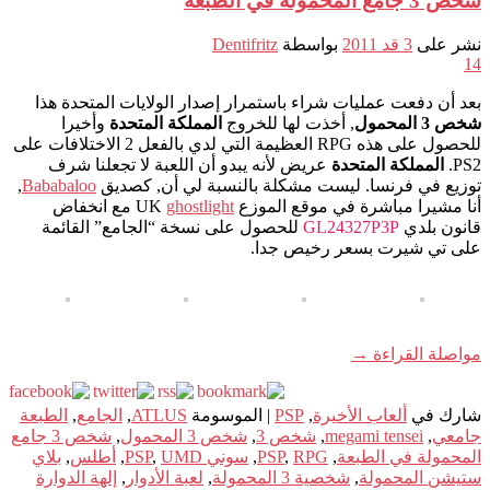
شخص 3 جامع المحمولة في الطبعة
نشر على
3 قد 2011
بواسطة
Dentifritz
14
بعد أن دفعت عمليات شراء باستمرار إصدار الولايات المتحدة هذا
شخص 3 المحمول
, أخذت لها للخروج
المملكة المتحدة
وأخيرا
للحصول على هذه RPG العظيمة التي لدي بالفعل 2 الاختلافات على
PS2.
المملكة المتحدة
عريض لأنه يبدو أن اللعبة لا تجعلنا شرف
توزيع في فرنسا. ليست مشكلة بالنسبة لي أن, كصديق
Bababaloo
,
أنا مشيرا مباشرة في موقع الموزع UK
ghostlight
مع انخفاض
قانون بلدي
GL24327P3P
للحصول على نسخة “الجامع” القائمة
على تي شيرت بسعر رخيص جدا.
مواصلة القراءة
→
شارك في
ألعاب الأخيرة
,
PSP
|
الموسومة
ATLUS
,
الجامع
,
الطبعة
جامعي
,
megami tensei
,
شخص 3
,
شخص 3 المحمول
,
شخص 3 جامع
المحمولة في الطبعة
,
RPG
,
PSP
,
سوني PSP
UMD
,
,
أطلس
,
بلاي
ستيشن المحمولة
,
شخصية 3 المحمولة
,
لعبة الأدوار
,
إلهة الدوارة