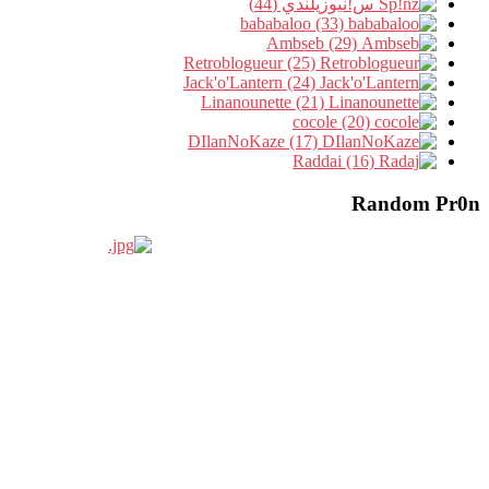
س!نيوزيلندي (44)
bababaloo (33)
Ambseb (29)
Retroblogueur (25)
Jack'o'Lantern (24)
Linanounette (21)
cocole (20)
DIlanNoKaze (17)
Raddai (16)
Random Pr0n