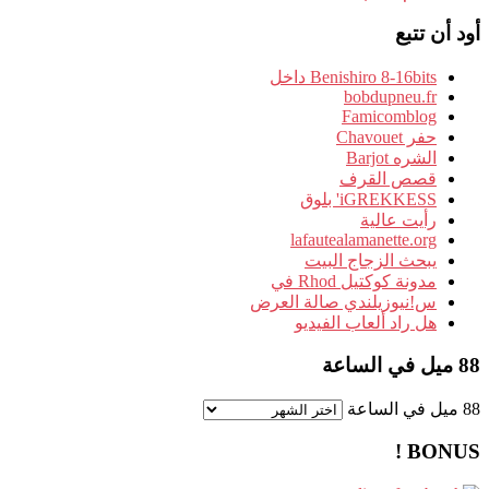
أود أن تتبع
Benishiro 8-16bits داخل
bobdupneu.fr
Famicomblog
حفر Chavouet
الشره Barjot
قصص القرف
iGREKKESS' بلوق
رأيت عالية
lafautealamanette.org
يبحث الزجاج البيت
مدونة كوكتيل Rhod في
س!نيوزيلندي صالة العرض
هل راد ألعاب الفيديو
88 ميل في الساعة
88 ميل في الساعة
BONUS !