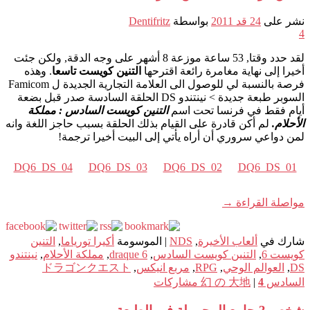
نشر على
24 قد 2011
بواسطة
Dentifritz
4
لقد حدد وقتا, 53 ساعة موزعة 8 أشهر على وجه الدقة, ولكن جئت
أخيرا إلى نهاية مغامرة رائعة اقترحها
التنين كويست تاسعا
. وهذه
فرصة بالنسبة لي للوصول الى العلامة التجارية الجديدة ل Famicom
السوبر طبعة جديدة > نينتندو DS الحلقة السادسة صدر قبل بضعة
أيام فقط في فرنسا تحت اسم
التنين كويست السادس : مملكة
الأحلام.
لم أكن قادرة على القيام بذلك الحلقة بسبب حاجز اللغة وانه
لمن دواعي سروري أن أراه يأتي إلى البيت أخيرا ترجمة!
DQ6_DS_04
DQ6_DS_03
DQ6_DS_02
DQ6_DS_01
مواصلة القراءة
→
شارك في
ألعاب الأخيرة
,
NDS
|
الموسومة
أكيرا تورياما
,
التنين
كويست 6
,
التنين كويست السادس
,
draque 6
,
مملكة الأحلام
,
نينتندو
DS
,
العوالم الوحي
,
RPG
,
مربع انيكس
,
ドラゴンクエスト
السادس 幻 の 大地
4
|
مشاركات