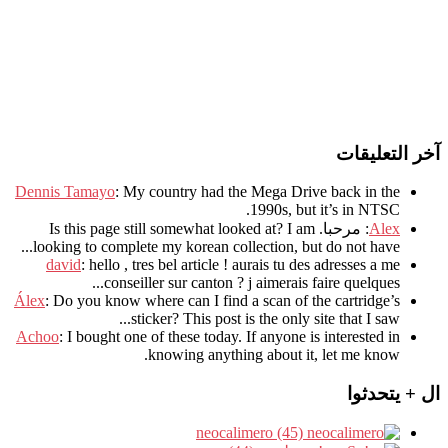
آخر التعليقات
Dennis Tamayo
:
My country had the Mega Drive back in the
.
1990s
,
but it’s in NTSC
Alex
: مرحبا.
I am
?
Is this page still somewhat looked at
.
looking to complete my korean collection
,
but do not have..
david
:
hello
,
tres bel article
!
aurais tu des adresses a me
.
conseiller sur canton
?
j aimerais faire quelques..
Álex
: Do you know where can I find a scan of the cartridge’s
sticker? This post is the only site that I saw...
Achoo
: I bought one of these today. If anyone is interested in
knowing anything about it, let me know.
ال + يتحدثوا
neocalimero (45)