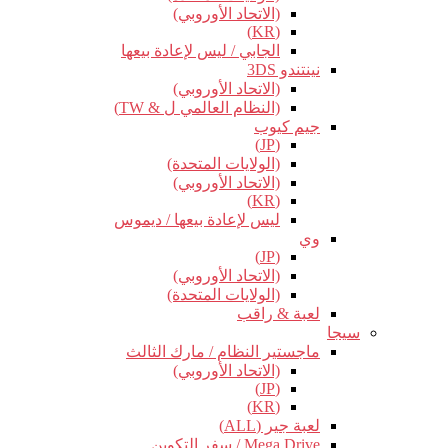
(الاتحاد الأوروبي)
(KR)
الجابي / ليس لإعادة بيعها
نينتندو 3DS
(الاتحاد الأوروبي)
(النظام العالمي ل & TW)
جيم كيوب
(JP)
(الولايات المتحدة)
(الاتحاد الأوروبي)
(KR)
ليس لإعادة بيعها / ديموس
وي
(JP)
(الاتحاد الأوروبي)
(الولايات المتحدة)
لعبة & راقب
سيجا
ماجستير النظام / مارك الثالث
(الاتحاد الأوروبي)
(JP)
(KR)
لعبة جير (ALL)
Mega Drive / سفر التكوين