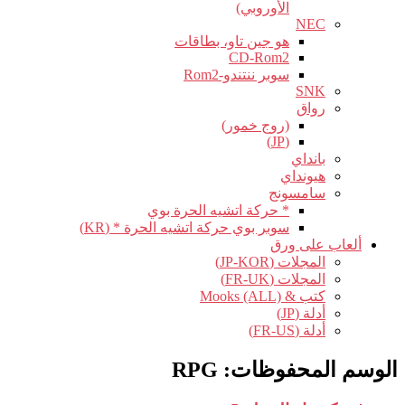
الأوروبي)
NEC
هو جين تاو، بطاقات
CD-Rom2
سوبر ننتندو-Rom2
SNK
رواق
(روج خمور)
(JP)
بانداي
هيونداي
سامسونج
* حركة اتشيه الحرة بوي
سوبر بوي حركة اتشيه الحرة * (KR)
ألعاب على ورق
المجلات (JP-KOR)
المجلات (FR-UK)
كتب & Mooks (ALL)
أدلة (JP)
أدلة (FR-US)
الوسم المحفوظات:
RPG