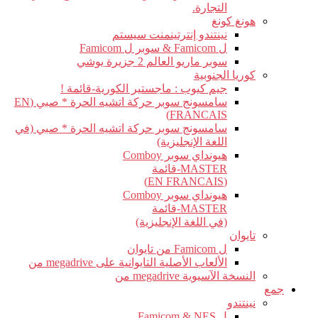
التجارة.
هونغ كونغ
نينتندو إنترتينمنت سيستم
ل Famicom & سوبر ل Famicom
سوبر ماريو العالم 2 جزيرة يوشي
كوريا الجنوبية
جيم كيوب : ماجستير الكورية-قائمة !
سامسونج سوبر حركة اتشيه الحرة * صبي (EN
FRANCAIS)
سامسونج سوبر حركة اتشيه الحرة * صبي (في
اللغة الإنجليزية)
هيونداي سوبر Comboy
MASTER-قائمة
(EN FRANCAIS)
هيونداي سوبر Comboy
MASTER-قائمة
(في اللغة الإنجليزية)
تايوان
ل Famicom من تايوان
الألعاب الأصلية التايوانية على megadrive من
النسخة الآسيوية megadrive من
جمع
نينتندو
ل Famicom & NES