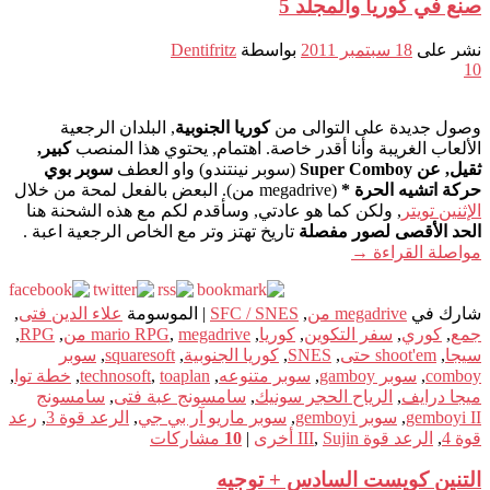
صنع في كوريا والمجلد 5
نشر على
18 سبتمبر 2011
بواسطة
Dentifritz
10
وصول جديدة على التوالى من
كوريا الجنوبية
, البلدان الرجعية
الألعاب الغريبة وأنا أقدر خاصة. اهتمام, يحتوي هذا المنصب
كبير,
ثقيل, عن Super Comboy
(سوبر نينتندو) واو العطف
سوبر بوي
حركة اتشيه الحرة *
(megadrive من). البعض بالفعل لمحة من خلال
الإثنين تويتر
, ولكن كما هو عادتي, وسأقدم لكم مع هذه الشحنة هنا
الحد الأقصى لصور مفصلة
تاريخ تهتز وتر مع الخاص الرجعية اعبة .
مواصلة القراءة
→
شارك في
megadrive من
,
SFC / SNES
|
الموسومة
علاء الدين فتى
,
جمع
,
كوري
,
سفر التكوين
,
كوريا
,
megadrive من
,
mario RPG
,
RPG
,
سيجا
,
shoot'em حتى
,
SNES
,
كوريا الجنوبية
,
squaresoft
,
سوبر
comboy
,
سوبر gamboy
,
سوبر متنوعه
,
toaplan
,
technosoft
,
خطة توا
,
ميجا درايف
,
الرياح الحجر سونيك
,
سامسونج عبة فتى
,
سامسونج
gemboyi II
,
سوبر gemboyi
,
سوبر ماريو آر بي جي
,
الرعد قوة 3
,
رعد
قوة 4
,
الرعد قوة III
Sujin أخرى
,
|
10
مشاركات
التنين كويست السادس + توجيه