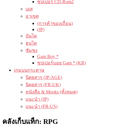
ซุปเปอร์ CD-Rom2
เอส
อาเขต
(การค้าของเถื่อน)
(JP)
บันได
ฮุนได
ซัมซุง
Gam Boy *
ซุปเปอร์บอย Gam * (KR)
เกมบนกระดาษ
นิตยสาร (JP-AGE)
นิตยสาร (FR-UK)
หนังสือ & Mooks (ทั้งหมด)
แนะนำ (JP)
แนะนำ (FR-US)
คลังเก็บแท็ก:
RPG