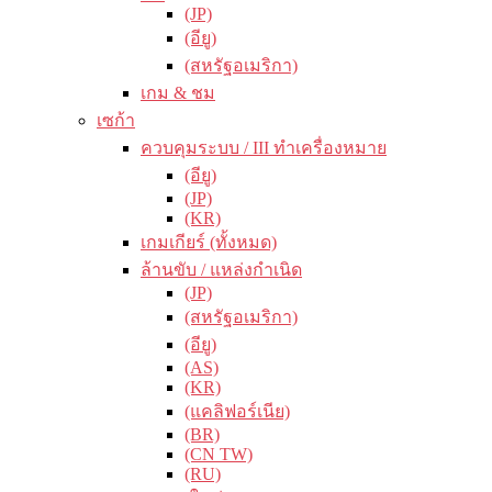
(JP)
(อียู)
(สหรัฐอเมริกา)
เกม & ชม
เซก้า
ควบคุมระบบ / III ทำเครื่องหมาย
(อียู)
(JP)
(KR)
เกมเกียร์ (ทั้งหมด)
ล้านขับ / แหล่งกำเนิด
(JP)
(สหรัฐอเมริกา)
(อียู)
(AS)
(KR)
(แคลิฟอร์เนีย)
(BR)
(CN TW)
(RU)