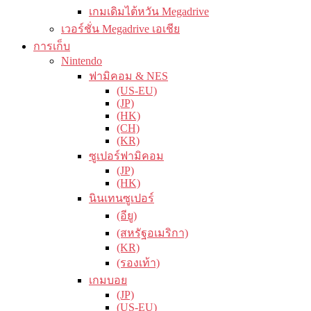
เกมเดิมไต้หวัน Megadrive
เวอร์ชั่น Megadrive เอเชีย
การเก็บ
Nintendo
ฟามิคอม & NES
(US-EU)
(JP)
(HK)
(CH)
(KR)
ซูเปอร์ฟามิคอม
(JP)
(HK)
นินเทนซูเปอร์
(อียู)
(สหรัฐอเมริกา)
(KR)
(รองเท้า)
เกมบอย
(JP)
(US-EU)