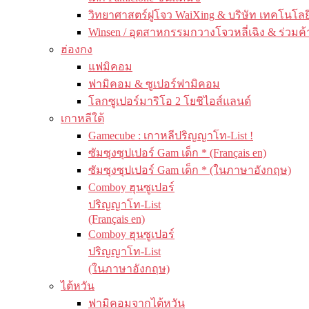
วิทยาศาสตร์ฝูโจว WaiXing & บริษัท เทคโนโลยี
Winsen / อุตสาหกรรมกวางโจวหลี่เฉิง & ร่วมค้
ฮ่องกง
แฟมิคอม
ฟามิคอม & ซูเปอร์ฟามิคอม
โลกซูเปอร์มาริโอ 2 โยชิไอส์แลนด์
เกาหลีใต้
Gamecube : เกาหลีปริญญาโท-List !
ซัมซุงซุปเปอร์ Gam เด็ก * (Français en)
ซัมซุงซุปเปอร์ Gam เด็ก * (ในภาษาอังกฤษ)
Comboy ฮุนซูเปอร์
ปริญญาโท-List
(Français en)
Comboy ฮุนซูเปอร์
ปริญญาโท-List
(ในภาษาอังกฤษ)
ไต้หวัน
ฟามิคอมจากไต้หวัน