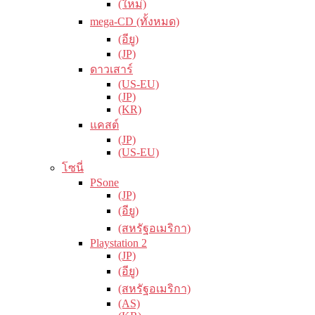
(ใหม่)
mega-CD (ทั้งหมด)
(อียู)
(JP)
ดาวเสาร์
(US-EU)
(JP)
(KR)
แคสต์
(JP)
(US-EU)
โซนี่
PSone
(JP)
(อียู)
(สหรัฐอเมริกา)
Playstation 2
(JP)
(อียู)
(สหรัฐอเมริกา)
(AS)