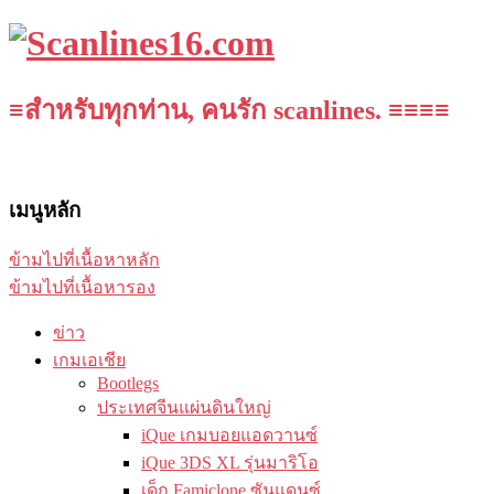
≡สำหรับทุกท่าน, คนรัก scanlines. ≡≡≡≡
เมนูหลัก
ข้ามไปที่เนื้อหาหลัก
ข้ามไปที่เนื้อหารอง
ข่าว
เกมเอเชีย
Bootlegs
ประเทศจีนแผ่นดินใหญ่
iQue เกมบอยแอดวานซ์
iQue 3DS XL รุ่นมาริโอ
เด็ก Famiclone ซันแดนซ์