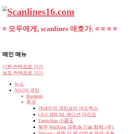
≡ 모두에게, scanlines 애호가. ≡ ≡ ≡ ≡
메인 메뉴
기본 컨텐츠로 가기
보조 컨텐츠로 가기
뉴스
아시아 게임
Bootlegs
중국
개새끼의 게임보이 어드벤스
너나 3DS XL 에디션 마리오
Famiclone 小霸王
복주 WaiXing 과학 & 기술 협력. (주).
Winsen / 광주 리 쳉 산업 & 무역 공동.