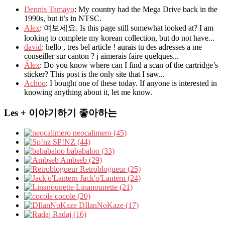
Dennis Tamayo
: My country had the Mega Drive back in the
1990s, but it’s in NTSC.
Alex
: 여보세요. Is this page still somewhat looked at? I am
looking to complete my korean collection, but do not have...
david
: hello , tres bel article ! aurais tu des adresses a me
conseiller sur canton ? j aimerais faire quelques...
Álex
: Do you know where can I find a scan of the cartridge’s
sticker? This post is the only site that I saw...
Achoo
: I bought one of these today. If anyone is interested in
knowing anything about it, let me know.
Les + 이야기하기 좋아하는
neocalimero (45)
SP!NZ (44)
bababaloo (33)
Ambseb (29)
Retroblogueur (25)
Jack'o'Lantern (24)
Linanounette (21)
cocole (20)
DIlanNoKaze (17)
Radaj (16)