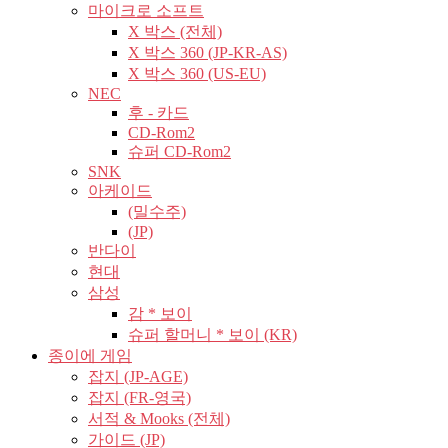
마이크로 소프트
X 박스 (전체)
X 박스 360 (JP-KR-AS)
X 박스 360 (US-EU)
NEC
후 - 카드
CD-Rom2
슈퍼 CD-Rom2
SNK
아케이드
(밀수주)
(JP)
반다이
현대
삼성
감 * 보이
슈퍼 할머니 * 보이 (KR)
종이에 게임
잡지 (JP-AGE)
잡지 (FR-영국)
서적 & Mooks (전체)
가이드 (JP)