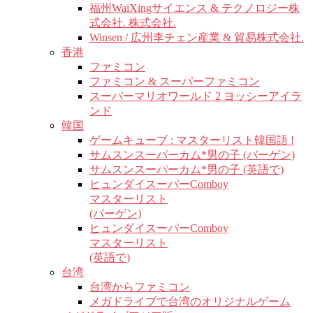
福州WaiXingサイエンス & テクノロジー株
式会社. 株式会社.
Winsen / 広州李チェン産業 & 貿易株式会社.
香港
ファミコン
ファミコン & スーパーファミコン
スーパーマリオワールド 2 ヨッシーアイラ
ンド
韓国
ゲームキューブ : マスターリスト韓国語 !
サムスンスーパーカム*男の子 (バーゲン)
サムスンスーパーカム*男の子 (英語で)
ヒュンダイスーパーComboy
マスターリスト
(バーゲン)
ヒュンダイスーパーComboy
マスターリスト
(英語で)
台湾
台湾からファミコン
メガドライブで台湾のオリジナルゲーム