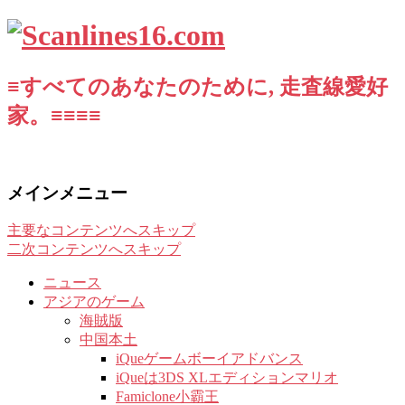
≡すべてのあなたのために, 走査線愛好
家。≡≡≡≡
メインメニュー
主要なコンテンツへスキップ
二次コンテンツへスキップ
ニュース
アジアのゲーム
海賊版
中国本土
iQueゲームボーイアドバンス
iQueは3DS XLエディションマリオ
Famiclone小霸王