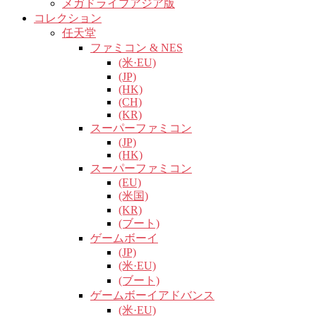
メガドライブアジア版
コレクション
任天堂
ファミコン & NES
(米·EU)
(JP)
(HK)
(CH)
(KR)
スーパーファミコン
(JP)
(HK)
スーパーファミコン
(EU)
(米国)
(KR)
(ブート)
ゲームボーイ
(JP)
(米·EU)
(ブート)
ゲームボーイアドバンス
(米·EU)