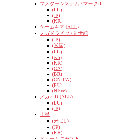
マスターシステム / マークIII
(EU)
(JP)
(KR)
ゲームギア (ALL)
メガドライブ / 創世記
(JP)
(米国)
(EU)
(AS)
(KR)
(CA)
(BR)
(CN TW)
(RU)
(NEW)
メガ-CD (ALL)
(EU)
(JP)
土星
(米·EU)
(JP)
(KR)
ドリームキャスト