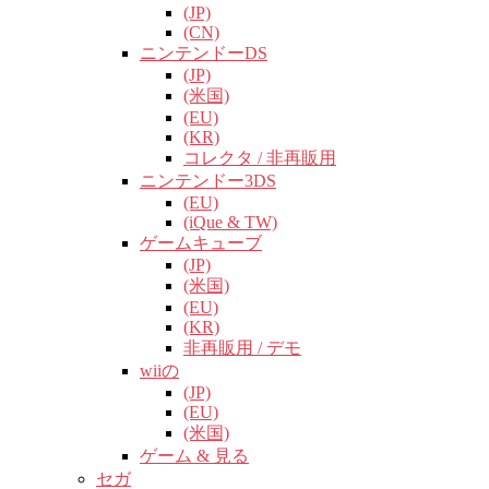
(JP)
(CN)
ニンテンドーDS
(JP)
(米国)
(EU)
(KR)
コレクタ / 非再販用
ニンテンドー3DS
(EU)
(iQue & TW)
ゲームキューブ
(JP)
(米国)
(EU)
(KR)
非再販用 / デモ
wiiの
(JP)
(EU)
(米国)
ゲーム & 見る
セガ