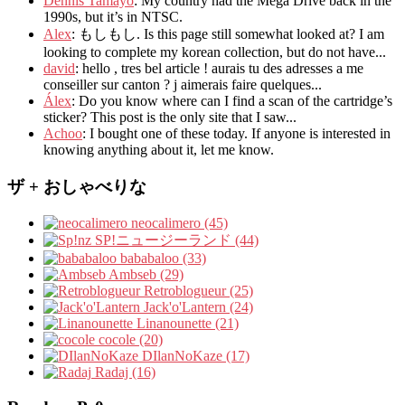
Dennis Tamayo
:
My country had the Mega Drive back in the
1990s
,
but it’s in NTSC
.
Alex
: もしもし.
Is this page still somewhat looked at
?
I am
looking to complete my korean collection
,
but do not have..
.
david
:
hello
,
tres bel article
!
aurais tu des adresses a me
conseiller sur canton
?
j aimerais faire quelques..
.
Álex
: Do you know where can I find a scan of the cartridge’s
sticker? This post is the only site that I saw...
Achoo
: I bought one of these today. If anyone is interested in
knowing anything about it, let me know.
ザ + おしゃべりな
neocalimero (45)
SP!ニュージーランド (44)
bababaloo (33)
Ambseb (29)
Retroblogueur (25)
Jack'o'Lantern (24)
Linanounette (21)
cocole (20)
DIlanNoKaze (17)
Radaj (16)