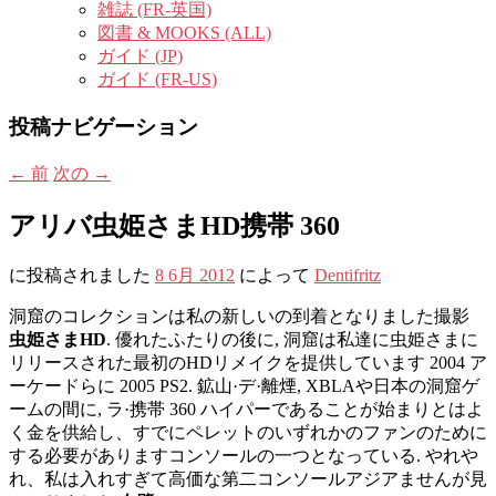
雑誌 (FR-英国)
図書 & MOOKS (ALL)
ガイド (JP)
ガイド (FR-US)
投稿ナビゲーション
←
前
次の
→
アリバ虫姫さまHD携帯 360
に投稿されました
8 6月 2012
によって
Dentifritz
洞窟のコレクションは私の新しいの到着となりました撮影
虫姫さまHD
. 優れたふたりの後に, 洞窟は私達に虫姫さまに
リリースされた最初のHDリメイクを提供しています 2004 ア
ーケードらに 2005 PS2. 鉱山·デ·離煙, XBLAや日本の洞窟ゲ
ームの間に, ラ·携帯 360 ハイパーであることが始まりとはよ
く金を供給し、すでにペレットのいずれかのファンのために
する必要がありますコンソールの一つとなっている. やれや
れ、私は入れすぎて高価な第二コンソールアジアませんが見