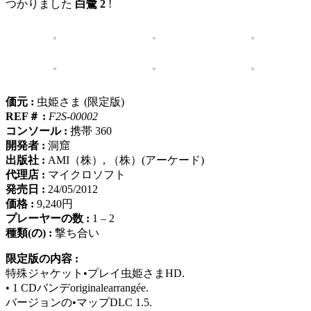
つかりました
白鷺 2
!
価元 :
虫姫さま (限定版)
REF＃ :
F2S-00002
コンソール :
携帯 360
開発者 :
洞窟
出版社 :
AMI（株）, （株）(アーケード)
代理店 :
マイクロソフト
発売日 :
24/05/2012
価格 :
9,240円
プレーヤーの数 :
1 – 2
種類(の) :
撃ち合い
限定版の内容 :
特殊ジャケット•プレイ虫姫さまHD.
• 1 CDバンデoriginalearrangée.
バージョンの•マップDLC 1.5.