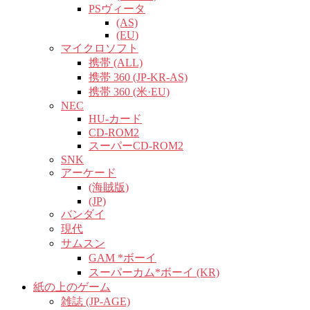
PSヴィータ
(AS)
(EU)
マイクロソフト
携帯 (ALL)
携帯 360 (JP-KR-AS)
携帯 360 (米·EU)
NEC
HU-カード
CD-ROM2
スーパーCD-ROM2
SNK
アーケード
(海賊版)
(JP)
バンダイ
現代
サムスン
GAM *ボーイ
スーパーカム*ボーイ (KR)
紙の上のゲーム
雑誌 (JP-AGE)