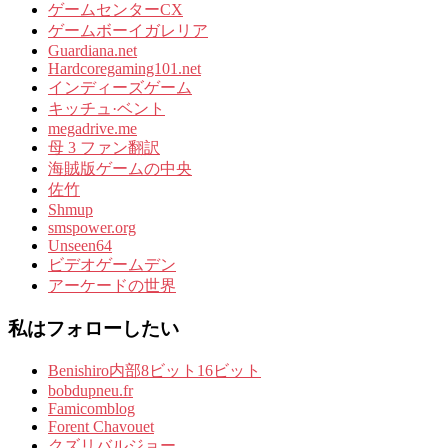
ゲームセンターCX
ゲームボーイガレリア
Guardiana.net
Hardcoregaming101.net
インディーズゲーム
キッチュ·ベント
megadrive.me
母 3 ファン翻訳
海賊版ゲームの中央
佐竹
Shmup
smspower.org
Unseen64
ビデオゲームデン
アーケードの世界
私はフォローしたい
Benishiro内部8ビット16ビット
bobdupneu.fr
Famicomblog
Forent Chavouet
クズリバルジョー