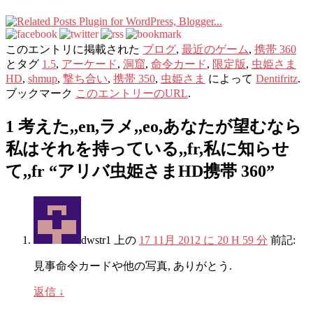
このエントリに掲載された
ブログ
,
最近のゲーム
,
携帯 360
とタグ
1.5
,
アーケード
,
洞窟
,
命令カード
,
限定版
,
虫姫さま
HD
,
shmup
,
撃ち合い
,
携帯 350
,
虫姫さま
によって
Dentifritz
.
ブックマーク
このエントリーのURL
.
1 考えた,,en,ラメ,,eo,あなたが望むなら
私はそれを持っている,,fr,私に知らせ
て,,fr “
アリバ虫姫さまHD携帯 360
”
dwstr1
上の
17 11月 2012 に 20 H 59 分
前記:
見事命令カードや他の写真, ありがとう.
返信
↓