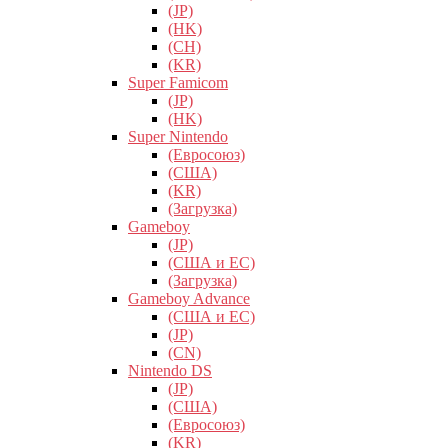
(JP)
(HK)
(CH)
(KR)
Super Famicom
(JP)
(HK)
Super Nintendo
(Евросоюз)
(США)
(KR)
(Загрузка)
Gameboy
(JP)
(США и ЕС)
(Загрузка)
Gameboy Advance
(США и ЕС)
(JP)
(CN)
Nintendo DS
(JP)
(США)
(Евросоюз)
(KR)