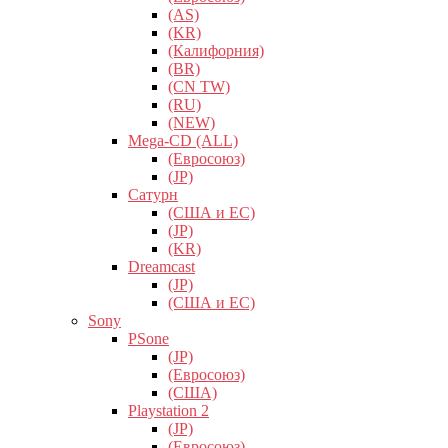
(AS)
(KR)
(Калифорния)
(BR)
(CN TW)
(RU)
(NEW)
Mega-CD (ALL)
(Евросоюз)
(JP)
Сатурн
(США и ЕС)
(JP)
(KR)
Dreamcast
(JP)
(США и ЕС)
Sony
PSone
(JP)
(Евросоюз)
(США)
Playstation 2
(JP)
(Евросоюз)