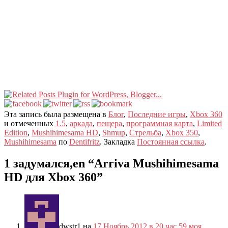
Эта запись была размещена в
Блог
,
Последние игры
,
Xbox 360
и отмеченных
1.5
,
аркада
,
пещера
,
программная карта
,
Limited
Edition
,
Mushihimesama HD
,
Shmup
,
Стрельба
,
Xbox 350
,
Mushihimesama
по
Dentifritz
. Закладка
Постоянная ссылка
.
1 задумался,en “
Arriva Mushihimesama
HD для Xbox 360
”
dwstr1
на
17 Ноябрь 2012 в 20 час 59 моя