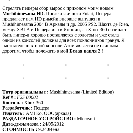
Стрелять пещеры сбор вырос с приходом моим новым
Mushihimesama HD
. После отличного Futari, Пещера
предлагает нам HD римейк впервые выпущен в
Mushihimesama 2004 В Аркады и др. 2005 PS2. Шахта-де-Rien,
между XBLA и Пещера игр в Японии, ла Xbox 360 начинает
быть гипер-и хорошо поставляется с золотом и уже стала
одной из консолей должны для всех поклонников гранул. Я
настоятельно второй консоли Азии является не слишком
дорогим, чтобы положить в мой
Белая цапля 2
!
Титр оригинальные :
Mushihimesama (Limited Edition)
Ref # :
F2S-00002
Консоль :
Xbox 360
Разработчик :
Пещера
Издатель :
AMI Ко, ООО(аркада)
РАЗДАТОЧНОЕ УСТРОЙСТВО :
Microsoft
Дата-де-вылазка :
24/05/2012
СТОИМОСТЬ :
9,240Иена