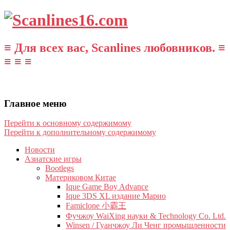
≡ Для всех вас, Scanlines любовников. ≡
≡ ≡ ≡
Главное меню
Перейти к основному содержимому
Перейти к дополнительному содержимому
Новости
Азиатские игры
Bootlegs
Материковом Китае
Ique Game Boy Advance
Ique 3DS XL издание Марио
Famiclone 小霸王
Фучжоу WaiXing науки & Technology Co. Ltd.
Winsen / Гуанчжоу Ли Ченг промышленности