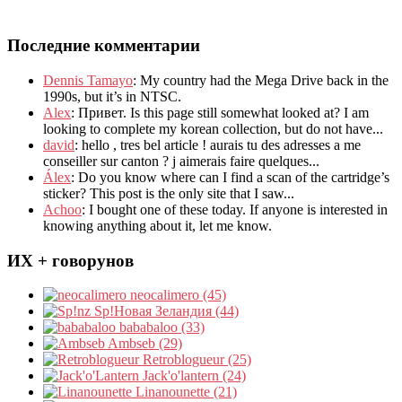
Последние комментарии
Dennis Tamayo
:
My country had the Mega Drive back in the
1990s
,
but it’s in NTSC
.
Alex
: Привет.
Is this page still somewhat looked at
?
I am
looking to complete my korean collection
,
but do not have..
.
david
:
hello
,
tres bel article
!
aurais tu des adresses a me
conseiller sur canton
?
j aimerais faire quelques..
.
Álex
: Do you know where can I find a scan of the cartridge’s
sticker? This post is the only site that I saw...
Achoo
: I bought one of these today. If anyone is interested in
knowing anything about it, let me know.
ИХ + говорунов
neocalimero (45)
Sp!Новая Зеландия (44)
bababaloo (33)
Ambseb (29)
Retroblogueur (25)
Jack'o'lantern (24)
Linanounette (21)