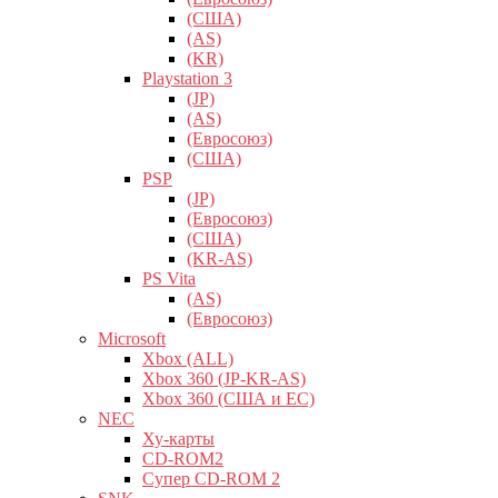
(США)
(AS)
(KR)
Playstation 3
(JP)
(AS)
(Евросоюз)
(США)
PSP
(JP)
(Евросоюз)
(США)
(KR-AS)
PS Vita
(AS)
(Евросоюз)
Microsoft
Xbox (ALL)
Xbox 360 (JP-KR-AS)
Xbox 360 (США и ЕС)
NEC
Ху-карты
CD-ROM2
Супер CD-ROM 2