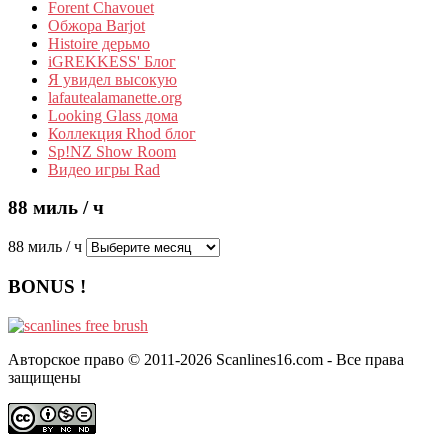
Forent Chavouet
Обжора Barjot
Histoire дерьмо
iGREKKESS' Блог
Я увидел высокую
lafautealamanette.org
Looking Glass дома
Коллекция Rhod блог
Sp!NZ Show Room
Видео игры Rad
88 миль / ч
88 миль / ч
BONUS !
Авторское право © 2011-2026 Scanlines16.com - Все права
защищены