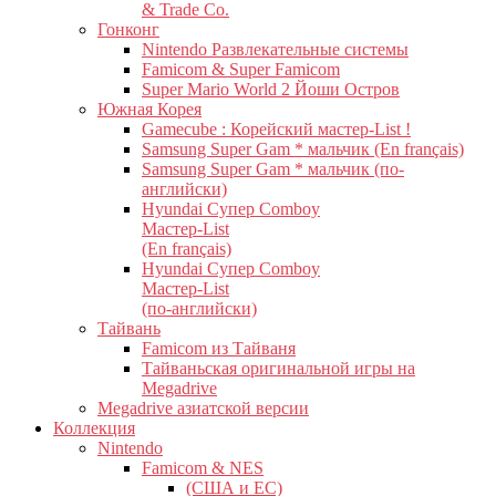
& Trade Co.
Гонконг
Nintendo Развлекательные системы
Famicom & Super Famicom
Super Mario World 2 Йоши Остров
Южная Корея
Gamecube : Корейский мастер-List !
Samsung Super Gam * мальчик (En français)
Samsung Super Gam * мальчик (по-
английски)
Hyundai Супер Comboy
Мастер-List
(En français)
Hyundai Супер Comboy
Мастер-List
(по-английски)
Тайвань
Famicom из Тайваня
Тайваньская оригинальной игры на
Megadrive
Megadrive азиатской версии
Коллекция
Nintendo
Famicom & NES
(США и ЕС)