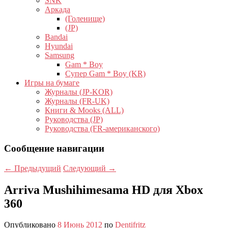
SNK
Аркада
(Голенище)
(JP)
Bandai
Hyundai
Samsung
Gam * Boy
Супер Gam * Boy (KR)
Игры на бумаге
Журналы (JP-KOR)
Журналы (FR-UK)
Книги & Mooks (ALL)
Руководства (JP)
Руководства (FR-американского)
Сообщение навигации
←
Предыдущий
Следующий
→
Arriva Mushihimesama HD для Xbox
360
Опубликовано
8 Июнь 2012
по
Dentifritz