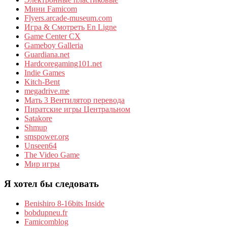
Мини Famicom
Flyers.arcade-museum.com
Игра & Смотреть En Ligne
Game Center CX
Gameboy Galleria
Guardiana.net
Hardcoregaming101.net
Indie Games
Kitch-Bent
megadrive.me
Мать 3 Вентилятор перевода
Пиратские игры Центральном
Satakore
Shmup
smspower.org
Unseen64
The Video Game
Мир игры
Я хотел бы следовать
Benishiro 8-16bits Inside
bobdupneu.fr
Famicomblog