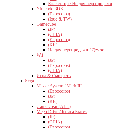
Коллектор / Не для перепродажи
Nintendo 3DS
(Евросоюз)
(Ique & TW)
Gamecube
(JP)
(США)
(Евросоюз)
(KR)
Не для перепродажи / Демос
Wii
(JP)
(Евросоюз)
(США)
Игра & Смотреть
Sega
Master System / Mark III
(Евросоюз)
(JP)
(KR)
Game Gear (ALL)
Mega Drive / Книга Бытия
(JP)
(США)
(Евросоюз)