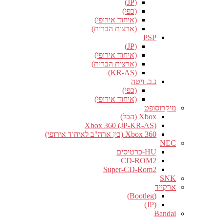
(JP)
(כפי)
(איחוד אירופי)
(ארצות הברית)
PSP
(JP)
(איחוד אירופי)
(ארצות הברית)
(KR-AS)
נ.ב. ויטה
(כפי)
(איחוד אירופי)
מיקרוסופט
Xbox (הכל)
Xbox 360 (JP-KR-AS)
Xbox 360 (בין ארה"ב לאיחוד אירופי)
NEC
HU-כרטיסים
CD-ROM2
Super-CD-Rom2
SNK
ארקייד
(Bootleg)
(JP)
Bandai