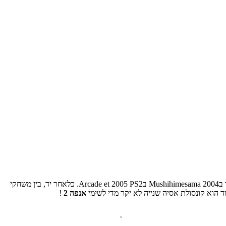
. לאחר Futari מצוין, מערה לנו גרסה מחודשת של HD הראשון ששוחרר בMushihimesama 2004 בArcade et 2005 PS2. כלאחר יד, בין משחקי
אנפה 2
!