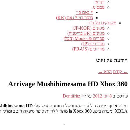
יונדאי
סמסונג
* גאם בוי
סופר בוי * גאם (KR)
משחקים על נייר
מגזינים (JP-KOR)
מגזינים (FR-בריטניה)
ספרים & Mooks (הכל)
מדריכים (JP)
מדריכים (FR-US)
הודעה על ניווט
←
קודם
הבא
→
Arrivage Mushihimesama HD Xbox 360
פורסם ב
8 יוני 2012
על ידי
Dentifritz
תירה אוסף מערה גדל עם הגעתו של המותג החדש שלי
shihimesama HD
XBLA ומערה ביפן, la Xbox 360 מתחיל להיות סופר סיפקה היטב ומדליות זהב כבר הפכו לאחד מקונסולות חובה עבור כל אוהדים של כדורים. אני מאוד הוא קונסולת אסיה שנייה לא יקר מדי לשימי