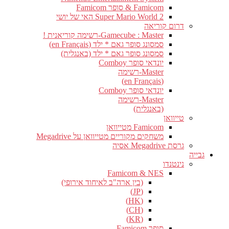
Famicom & סופר Famicom
Super Mario World 2 האי של יושי
דרום קוריאה
Gamecube : Master-רשימה קוריאנית !
סמסונג סופר גאם * ילד (en Français)
סמסונג סופר גאם * ילד (באנגלית)
יונדאי סופר Comboy
Master-רשימה
(en Français)
יונדאי סופר Comboy
Master-רשימה
(באנגלית)
טייוואן
Famicom מטייוואן
משחקים מקוריים מטייוואן על Megadrive
גרסת Megadrive אסיה
גבייה
נינטנדו
Famicom & NES
(בין ארה"ב לאיחוד אירופי)
(JP)
(HK)
(CH)
(KR)
סופר Famicom