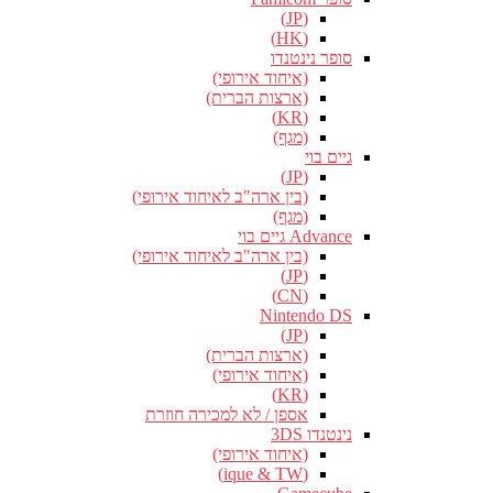
(JP)
(HK)
סופר נינטנדו
(איחוד אירופי)
(ארצות הברית)
(KR)
(מגף)
גיים בוי
(JP)
(בין ארה"ב לאיחוד אירופי)
(מגף)
Advance גיים בוי
(בין ארה"ב לאיחוד אירופי)
(JP)
(CN)
Nintendo DS
(JP)
(ארצות הברית)
(איחוד אירופי)
(KR)
אספן / לא למכירה חוזרת
נינטנדו 3DS
(איחוד אירופי)
(ique & TW)