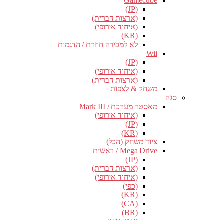
Gamecube
(JP)
(ארצות הברית)
(איחוד אירופי)
(KR)
לא למכירה חוזרת / הדגמות
Wii
(JP)
(איחוד אירופי)
(ארצות הברית)
משחק & לצפות
סגה
מאסטר מערכת / Mark III
(איחוד אירופי)
(JP)
(KR)
ציוד משחק (הכל)
Mega Drive / ראשית
(JP)
(ארצות הברית)
(איחוד אירופי)
(כפי)
(KR)
(CA)
(BR)