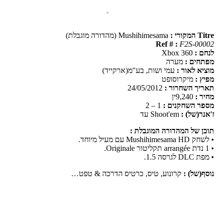
Titre המקורי :
Mushihimesama (מהדורה מוגבלת)
Ref # :
F2S-00002
לנחם :
Xbox 360
מפתחים :
מערה
מוציא לאור :
עמי ושות, בע"מ(ארקייד)
מפיץ :
מיקרוסופט
תאריך השחרור :
24/05/2012
מחיר :
9,240ין
מספר השחקנים :
1 – 2
ז'אנר(של) :
Shoot'em עד
תוכן של המהדורה המוגבלת :
• לשחק Mushihimesama HD עם מעיל מיוחד.
• 1 נדת arrangée תקליטור Originale.
• מפת DLC לגרסה 1.5.
נוסף(של) :
קרונוע, טיס, כרטיס הדרכה & טפט…