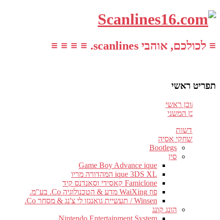
≡ לכולכם, אוהבי scanlines. ≡ ≡ ≡ ≡
תפריט ראשי
עבור לתוכן ראשי
דלג לתוכן המשני
חדשות
משחקי אסיה
Bootlegs
סין
Game Boy Advance ique
ique 3DS XL המהדורה מריו
Famiclone קאסידי וסאנדנס קיד
פוז WaiXing מדע & הטכנולוגיה Co. בע"מ.
Winsen / תעשיית גואנגזו לי צ'נג & מסחר Co.
הונג קונג
Nintendo Entertainment System