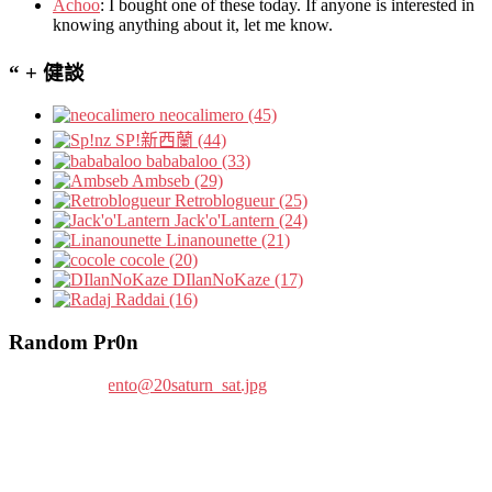
Achoo
: I bought one of these today. If anyone is interested in
knowing anything about it, let me know.
“ + 健談
neocalimero (45)
SP!新西蘭 (44)
bababaloo (33)
Ambseb (29)
Retroblogueur (25)
Jack'o'Lantern (24)
Linanounette (21)
cocole (20)
DIlanNoKaze (17)
Raddai (16)
Random Pr0n