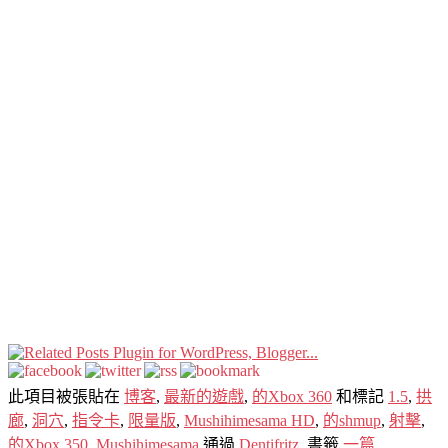
此項目被張貼在
博客
,
最新的遊戲
,
的Xbox 360
和標記
1.5
,
拱
廊
,
洞穴
,
指令卡
,
限量版
,
Mushihimesama HD
,
的shmup
,
射擊
,
的Xbox 350
,
Mushihimesama
通過
Dentifritz
. 書籤
一篇
.