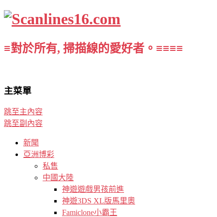
≡對於所有, 掃描線的愛好者。≡≡≡≡
主菜單
跳至主內容
跳至副內容
新聞
亞洲博彩
私售
中國大陸
神遊遊戲男孩前進
神遊3DS XL版馬里奧
Famiclone小霸王