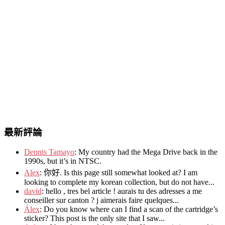
最新評論
Dennis Tamayo
:
My country had the Mega Drive back in the
1990s
,
but it’s in NTSC
.
Alex
: 你好.
Is this page still somewhat looked at
?
I am
looking to complete my korean collection
,
but do not have..
.
david
:
hello
,
tres bel article
!
aurais tu des adresses a me
conseiller sur canton
?
j aimerais faire quelques..
.
Álex
: Do you know where can I find a scan of the cartridge’s
sticker? This post is the only site that I saw...