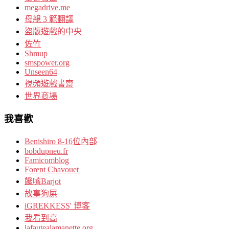
megadrive.me
母親 3 範翻譯
盜版遊戲的中央
佐竹
Shmup
smspower.org
Unseen64
視頻遊戲書齋
世界商場
我喜歡
Benishiro 8-16位內部
bobdupneu.fr
Famicomblog
Forent Chavouet
饞嘴Barjot
故事狗屎
iGREKKESS' 博客
我看到高
lafautealamanette.org