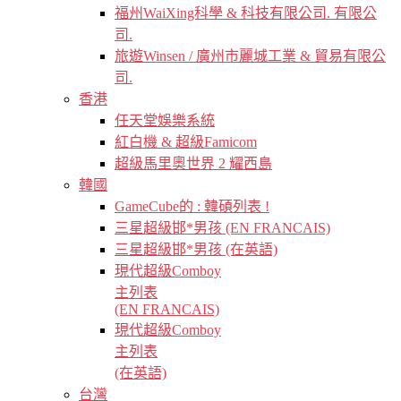
福州WaiXing科學 & 科技有限公司. 有限公
司.
旅遊Winsen / 廣州市麗城工業 & 貿易有限公
司.
香港
任天堂娛樂系統
紅白機 & 超級Famicom
超級馬里奧世界 2 耀西島
韓國
GameCube的 : 韓碩列表 !
三星超級邯*男孩 (EN FRANCAIS)
三星超級邯*男孩 (在英語)
現代超級Comboy
主列表
(EN FRANCAIS)
現代超級Comboy
主列表
(在英語)
台灣