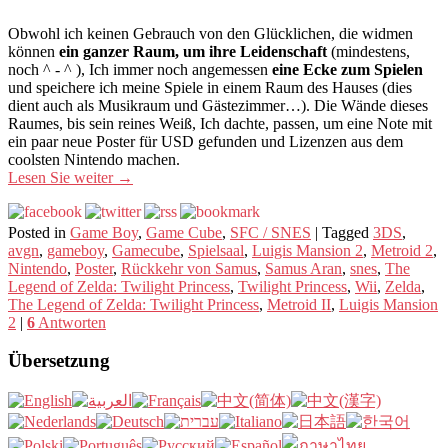
Obwohl ich keinen Gebrauch von den Glücklichen, die widmen
können
ein ganzer Raum, um ihre Leidenschaft
(mindestens,
noch ^ - ^ ), Ich immer noch angemessen
eine Ecke zum Spielen
und speichere ich meine Spiele in einem Raum des Hauses (dies
dient auch als Musikraum und Gästezimmer…). Die Wände dieses
Raumes, bis sein reines Weiß, Ich dachte, passen, um eine Note mit
ein paar neue Poster für USD gefunden und Lizenzen aus dem
coolsten Nintendo machen.
Lesen Sie weiter
→
Posted in
Game Boy
,
Game Cube
,
SFC / SNES
|
Tagged
3DS
,
avgn
,
gameboy
,
Gamecube
,
Spielsaal
,
Luigis Mansion 2
,
Metroid 2
,
Nintendo
,
Poster
,
Rückkehr von Samus
,
Samus Aran
,
snes
,
The
Legend of Zelda: Twilight Princess
,
Twilight Princess
,
Wii
,
Zelda
,
The Legend of Zelda: Twilight Princess
,
Metroid II
,
Luigis Mansion
2
|
6
Antworten
Übersetzung