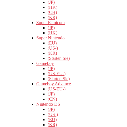
(JP)
(HK)
(CH)
(KR)
Super Famicom
(JP)
(HK)
Super Nintendo
(EU)
(US-)
(KR)
(Starten Sie)
Gameboy
(JP)
(US-EU-)
(Starten Sie)
Gameboy Advance
(US-EU-)
(JP)
(CN)
Nintendo DS
(JP)
(US-)
(EU)
(KR)