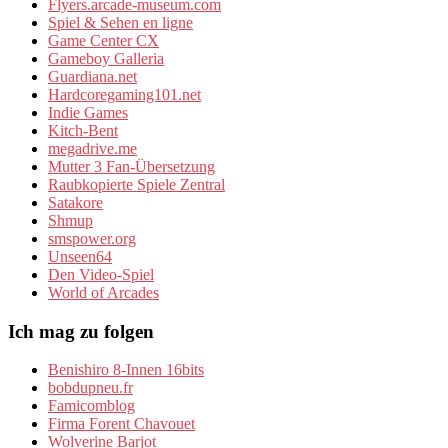
Flyers.arcade-museum.com
Spiel & Sehen en ligne
Game Center CX
Gameboy Galleria
Guardiana.net
Hardcoregaming101.net
Indie Games
Kitch-Bent
megadrive.me
Mutter 3 Fan-Übersetzung
Raubkopierte Spiele Zentral
Satakore
Shmup
smspower.org
Unseen64
Den Video-Spiel
World of Arcades
Ich mag zu folgen
Benishiro 8-Innen 16bits
bobdupneu.fr
Famicomblog
Firma Forent Chavouet
Wolverine Barjot