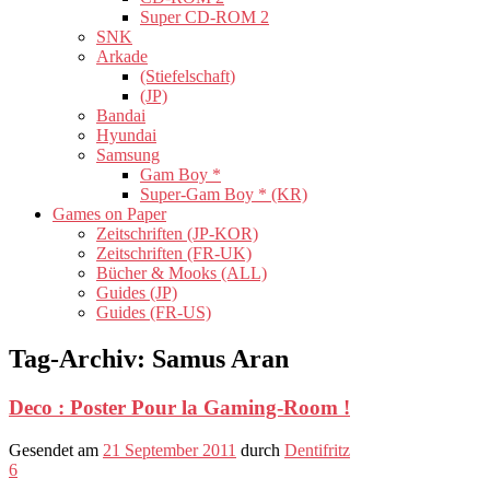
Super CD-ROM 2
SNK
Arkade
(Stiefelschaft)
(JP)
Bandai
Hyundai
Samsung
Gam Boy *
Super-Gam Boy * (KR)
Games on Paper
Zeitschriften (JP-KOR)
Zeitschriften (FR-UK)
Bücher & Mooks (ALL)
Guides (JP)
Guides (FR-US)
Tag-Archiv:
Samus Aran
Deco : Poster Pour la Gaming-Room !
Gesendet am
21 September 2011
durch
Dentifritz
6