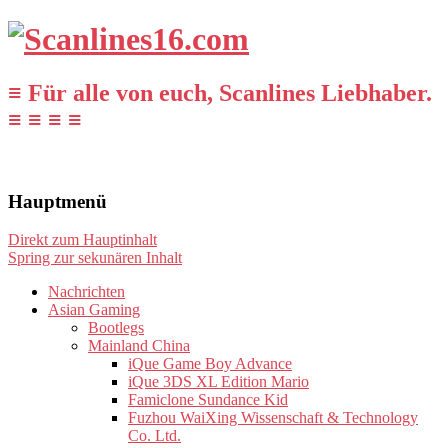
≡ Für alle von euch, Scanlines Liebhaber.
≡ ≡ ≡ ≡
Hauptmenü
Direkt zum Hauptinhalt
Spring zur sekunären Inhalt
Nachrichten
Asian Gaming
Bootlegs
Mainland China
iQue Game Boy Advance
iQue 3DS XL Edition Mario
Famiclone Sundance Kid
Fuzhou WaiXing Wissenschaft & Technology
Co. Ltd.