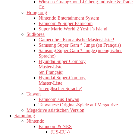
Winsen / Guangzhou Li Cheng Industrie & Trade
Co.
Hongkong
Nintendo Entertainment System
Famicom & Super Famicom
Super Mario World 2 Yoshi 's Island
Südkorea
Gamecube : Koreanische Master-Liste !
Samsung Super Gam * Junge (en Français)
Samsung Super Gam * Junge (in englischer
Sprache)
Hyundai Super-Comboy
Master-Liste
(en Français)
Hyundai Super-Comboy
Master-Liste
(in englischer Sprache)
Taiwan
Famicom aus Taiwan
Taiwanese Original-Spiele auf Megadrive
Megadrive asiatischen Version
Sammlung
Nintendo
Famicom & NES
(US-EU-)