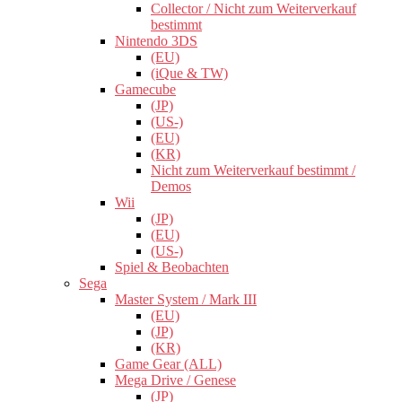
Collector / Nicht zum Weiterverkauf
bestimmt
Nintendo 3DS
(EU)
(iQue & TW)
Gamecube
(JP)
(US-)
(EU)
(KR)
Nicht zum Weiterverkauf bestimmt /
Demos
Wii
(JP)
(EU)
(US-)
Spiel & Beobachten
Sega
Master System / Mark III
(EU)
(JP)
(KR)
Game Gear (ALL)
Mega Drive / Genese
(JP)