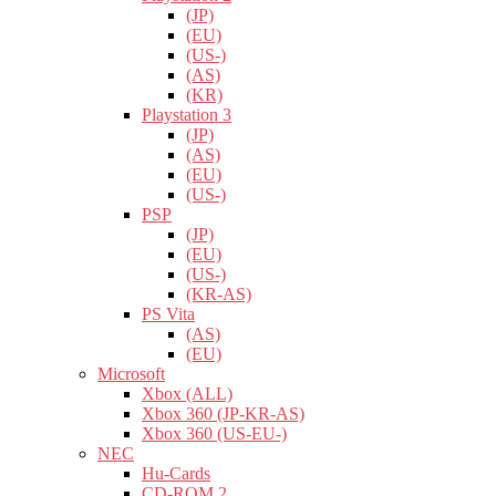
(JP)
(EU)
(US-)
(AS)
(KR)
Playstation 3
(JP)
(AS)
(EU)
(US-)
PSP
(JP)
(EU)
(US-)
(KR-AS)
PS Vita
(AS)
(EU)
Microsoft
Xbox (ALL)
Xbox 360 (JP-KR-AS)
Xbox 360 (US-EU-)
NEC
Hu-Cards
CD-ROM 2