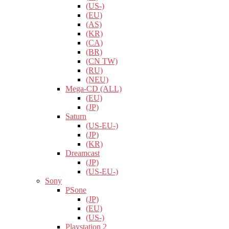
(US-)
(EU)
(AS)
(KR)
(CA)
(BR)
(CN TW)
(RU)
(NEU)
Mega-CD (ALL)
(EU)
(JP)
Saturn
(US-EU-)
(JP)
(KR)
Dreamcast
(JP)
(US-EU-)
Sony
PSone
(JP)
(EU)
(US-)
Playstation 2