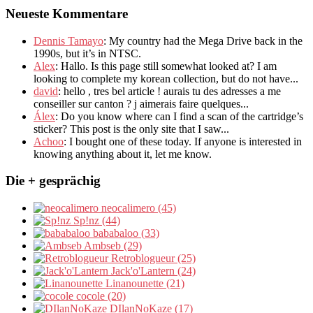
Neueste Kommentare
Dennis Tamayo
:
My country had the Mega Drive back in the
1990s
,
but it’s in NTSC
.
Alex
: Hallo.
Is this page still somewhat looked at
?
I am
looking to complete my korean collection
,
but do not have..
.
david
:
hello
,
tres bel article
!
aurais tu des adresses a me
conseiller sur canton
?
j aimerais faire quelques..
.
Álex
: Do you know where can I find a scan of the cartridge’s
sticker? This post is the only site that I saw...
Achoo
: I bought one of these today. If anyone is interested in
knowing anything about it, let me know.
Die + gesprächig
neocalimero (45)
Sp!nz (44)
bababaloo (33)
Ambseb (29)
Retroblogueur (25)
Jack'o'Lantern (24)
Linanounette (21)
cocole (20)
DIlanNoKaze (17)