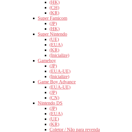
(HK)
(CH)
(KR)
Super Famicom
(JP)
(HK)
Super Nintendo
(UE)
(EUA)
(KR)
(Inicialize)
Gameboy
(JP)
(EUA-UE)
(Inicialize)
Game Boy Advance
(EUA-UE)
(JP)
(CN)
Nintendo DS
(JP)
(EUA)
(UE)
(KR)
Coletor / Não para revenda