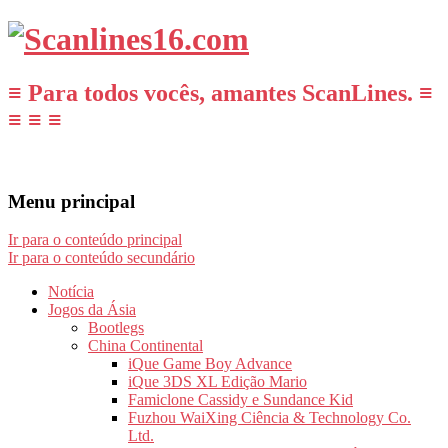
≡ Para todos vocês, amantes ScanLines. ≡
≡ ≡ ≡
Menu principal
Ir para o conteúdo principal
Ir para o conteúdo secundário
Notícia
Jogos da Ásia
Bootlegs
China Continental
iQue Game Boy Advance
iQue 3DS XL Edição Mario
Famiclone Cassidy e Sundance Kid
Fuzhou WaiXing Ciência & Technology Co.
Ltd.