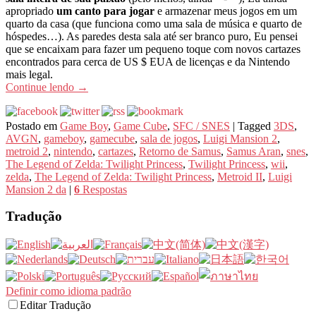
apropriado
um canto para jogar
e armazenar meus jogos em um
quarto da casa (que funciona como uma sala de música e quarto de
hóspedes…). As paredes desta sala até ser branco puro, Eu pensei
que se encaixam para fazer um pequeno toque com novos cartazes
encontrados para cerca de US $ EUA de licenças e da Nintendo
mais legal.
Continue lendo
→
Postado em
Game Boy
,
Game Cube
,
SFC / SNES
|
Tagged
3DS
,
AVGN
,
gameboy
,
gamecube
,
sala de jogos
,
Luigi Mansion 2
,
metroid 2
,
nintendo
,
cartazes
,
Retorno de Samus
,
Samus Aran
,
snes
,
The Legend of Zelda: Twilight Princess
,
Twilight Princess
,
wii
,
zelda
,
The Legend of Zelda: Twilight Princess
,
Metroid II
,
Luigi
Mansion 2 da
|
6
Respostas
Tradução
Definir como idioma padrão
Editar Tradução