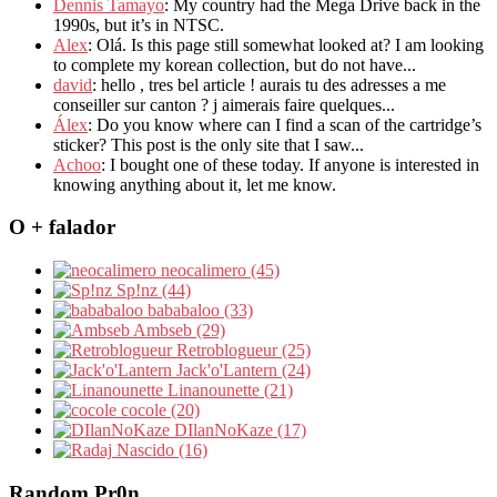
Dennis Tamayo
: My country had the Mega Drive back in the
1990s, but it’s in NTSC.
Alex
: Olá. Is this page still somewhat looked at? I am looking
to complete my korean collection, but do not have...
david
: hello , tres bel article ! aurais tu des adresses a me
conseiller sur canton ? j aimerais faire quelques...
Álex
: Do you know where can I find a scan of the cartridge’s
sticker? This post is the only site that I saw...
Achoo
: I bought one of these today. If anyone is interested in
knowing anything about it, let me know.
O + falador
neocalimero (45)
Sp!nz (44)
bababaloo (33)
Ambseb (29)
Retroblogueur (25)
Jack'o'Lantern (24)
Linanounette (21)
cocole (20)
DIlanNoKaze (17)
Nascido (16)
Random Pr0n