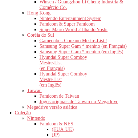
Winsen / Guangzhou Li Cheng Indústria &
Comércio Co.
Hong Kong
Nintendo Entertainment System
Famicom & Super Famicom
Super Mario World 2 Ilha do Yoshi
Coréia do Sul
Gamecube : Coreano Mestre-List !
Samsung Super Gam * menino (en Français)
Samsung Super Gam * menino (em Inglês)
Hyundai Super Comboy
Mestre-List
(en Français)
Hyundai Super Comboy
Mestre-List
(em Inglês)
Taiwan
Famicom de Taiwan
Jogos originais de Taiwan no Megadrive
Megadrive versão asiática
Coleção
Nintendo
Famicom & NES
(EUA-UE)
(JP)