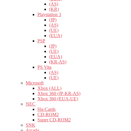
(AS)
(KR)
Playstation 3
(JP)
(AS)
(UE)
(EUA)
PSP
(JP)
(UE)
(EUA)
(KR-AS)
PS Vita
(AS)
(UE)
Microsoft
Xbox (ALL)
Xbox 360 (JP-KR-AS)
Xbox 360 (EUA-UE)
NEC
Hu-Cards
CD-ROM2
Super CD-ROM2
SNK
Arcada