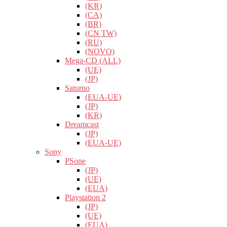
(KR)
(CA)
(BR)
(CN TW)
(RU)
(NOVO)
Mega-CD (ALL)
(UE)
(JP)
Saturno
(EUA-UE)
(JP)
(KR)
Dreamcast
(JP)
(EUA-UE)
Sony
PSone
(JP)
(UE)
(EUA)
Playstation 2
(JP)
(UE)
(EUA)