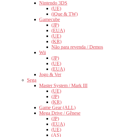
Nintendo 3DS
(UE)
(iQue & TW)
Gamecube
(JP)
(EUA)
(UE)
(KR)
Não para revenda / Demos
Wii
(JP)
(UE)
(EUA)
Jogo & Ver
Sega
Master System / Mark III
(UE)
(JP)
(KR)
Game Gear (ALL)
Mega Drive / Gênese
(JP)
(EUA)
(UE)
(AS)