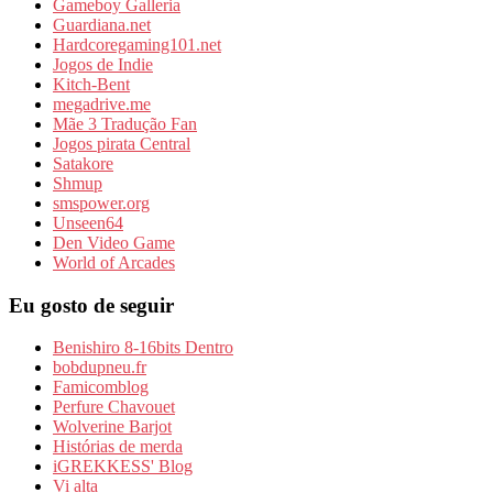
Gameboy Galleria
Guardiana.net
Hardcoregaming101.net
Jogos de Indie
Kitch-Bent
megadrive.me
Mãe 3 Tradução Fan
Jogos pirata Central
Satakore
Shmup
smspower.org
Unseen64
Den Video Game
World of Arcades
Eu gosto de seguir
Benishiro 8-16bits Dentro
bobdupneu.fr
Famicomblog
Perfure Chavouet
Wolverine Barjot
Histórias de merda
iGREKKESS' Blog
Vi alta