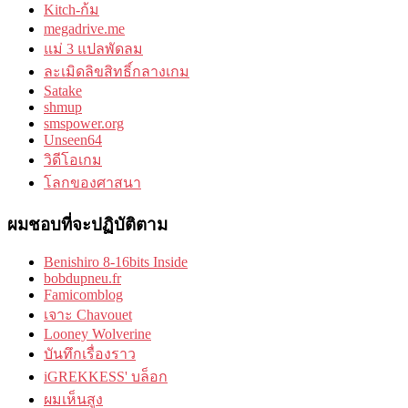
Kitch-ก้ม
megadrive.me
แม่ 3 แปลพัดลม
ละเมิดลิขสิทธิ์กลางเกม
Satake
shmup
smspower.org
Unseen64
วิดีโอเกม
โลกของศาสนา
ผมชอบที่จะปฏิบัติตาม
Benishiro 8-16bits Inside
bobdupneu.fr
Famicomblog
เจาะ Chavouet
Looney Wolverine
บันทึกเรื่องราว
iGREKKESS' บล็อก
ผมเห็นสูง