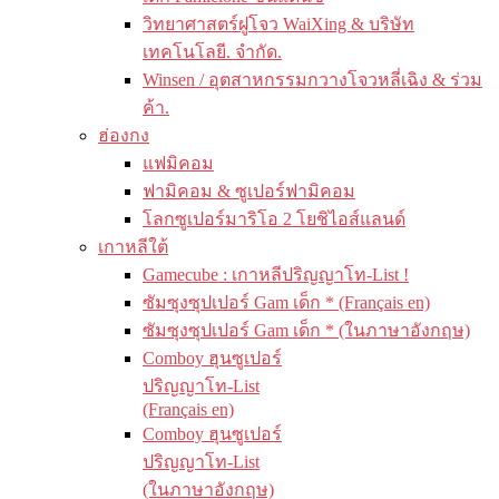
วิทยาศาสตร์ฝูโจว WaiXing & บริษัท
เทคโนโลยี. จำกัด.
Winsen / อุตสาหกรรมกวางโจวหลี่เฉิง & ร่วม
ค้า.
ฮ่องกง
แฟมิคอม
ฟามิคอม & ซูเปอร์ฟามิคอม
โลกซูเปอร์มาริโอ 2 โยชิไอส์แลนด์
เกาหลีใต้
Gamecube : เกาหลีปริญญาโท-List !
ซัมซุงซุปเปอร์ Gam เด็ก * (Français en)
ซัมซุงซุปเปอร์ Gam เด็ก * (ในภาษาอังกฤษ)
Comboy ฮุนซูเปอร์
ปริญญาโท-List
(Français en)
Comboy ฮุนซูเปอร์
ปริญญาโท-List
(ในภาษาอังกฤษ)