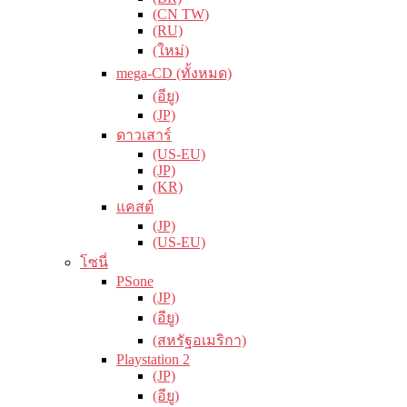
(CN TW)
(RU)
(ใหม่)
mega-CD (ทั้งหมด)
(อียู)
(JP)
ดาวเสาร์
(US-EU)
(JP)
(KR)
แคสต์
(JP)
(US-EU)
โซนี่
PSone
(JP)
(อียู)
(สหรัฐอเมริกา)
Playstation 2
(JP)
(อียู)