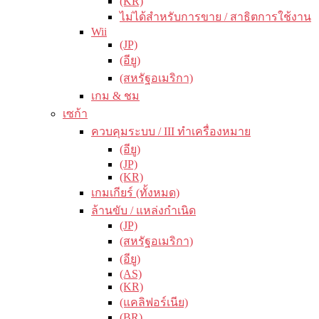
(KR)
ไม่ได้สำหรับการขาย / สาธิตการใช้งาน
Wii
(JP)
(อียู)
(สหรัฐอเมริกา)
เกม & ชม
เซก้า
ควบคุมระบบ / III ทำเครื่องหมาย
(อียู)
(JP)
(KR)
เกมเกียร์ (ทั้งหมด)
ล้านขับ / แหล่งกำเนิด
(JP)
(สหรัฐอเมริกา)
(อียู)
(AS)
(KR)
(แคลิฟอร์เนีย)
(BR)