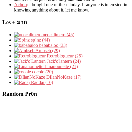
Achoo
: I bought one of these today. If anyone is interested in
knowing anything about it, let me know.
Les + มาก
neocalimero (45)
sp!nz (44)
bababaloo (33)
Ambseb (29)
Retroblogueur (25)
Jack'o'lantern (24)
Linanounette (21)
cocole (20)
DIlanNoKaze (17)
Raddai (16)
Random Pr0n