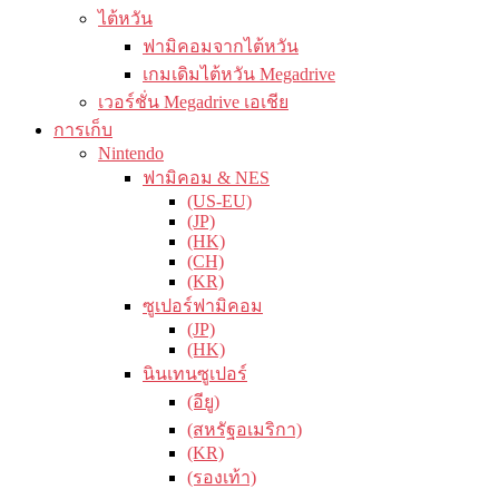
ไต้หวัน
ฟามิคอมจากไต้หวัน
เกมเดิมไต้หวัน Megadrive
เวอร์ชั่น Megadrive เอเชีย
การเก็บ
Nintendo
ฟามิคอม & NES
(US-EU)
(JP)
(HK)
(CH)
(KR)
ซูเปอร์ฟามิคอม
(JP)
(HK)
นินเทนซูเปอร์
(อียู)
(สหรัฐอเมริกา)
(KR)
(รองเท้า)