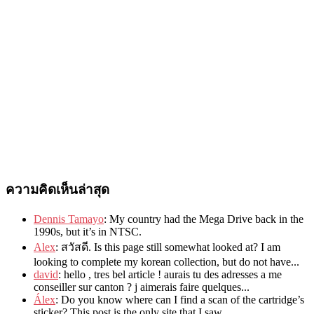
ความคิดเห็นล่าสุด
Dennis Tamayo
:
My country had the Mega Drive back in the
1990s
,
but it’s in NTSC
.
Alex
: สวัสดี.
Is this page still somewhat looked at
?
I am
looking to complete my korean collection
,
but do not have..
.
david
:
hello
,
tres bel article
!
aurais tu des adresses a me
conseiller sur canton
?
j aimerais faire quelques..
.
Álex
: Do you know where can I find a scan of the cartridge’s
sticker? This post is the only site that I saw...