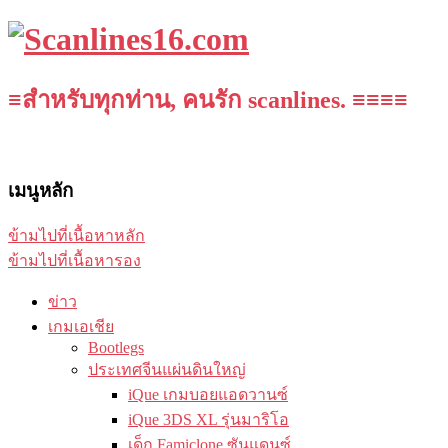
≡สำหรับทุกท่าน, คนรัก scanlines. ≡≡≡≡
เมนูหลัก
ข้ามไปที่เนื้อหาหลัก
ข้ามไปที่เนื้อหารอง
ข่าว
เกมเอเชีย
Bootlegs
ประเทศจีนแผ่นดินใหญ่
iQue เกมบอยแอดวานซ์
iQue 3DS XL รุ่นมาริโอ
เด็ก Famiclone ซันแดนซ์