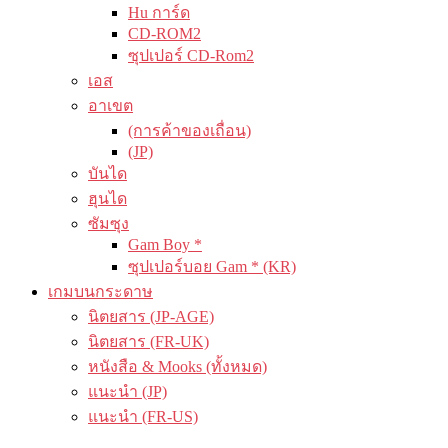
Hu การ์ด
CD-ROM2
ซุปเปอร์ CD-Rom2
เอส
อาเขต
(การค้าของเถื่อน)
(JP)
บันได
ฮุนได
ซัมซุง
Gam Boy *
ซุปเปอร์บอย Gam * (KR)
เกมบนกระดาษ
นิตยสาร (JP-AGE)
นิตยสาร (FR-UK)
หนังสือ & Mooks (ทั้งหมด)
แนะนำ (JP)
แนะนำ (FR-US)