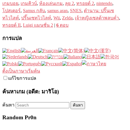
เกมบอย
,
เกมคิวบ์
,
ห้องเล่นเกม
,
ลุย 2
,
ทรอยด์ 2
,
nintendo
,
โปสเตอร์
,
Samus กลับ
,
samus aran
,
SNES
,
ตำนาน: ปริ๊นเซ
ทไวไลท์
,
ปริ๊นเซทไวไลท์
,
Wii
,
Zelda
,
เจ้าหญิงเซลด้าพลบค่ำ
,
ทรอยด์ II
,
Luigi แมนชั่น 2
|
6
ตอบ
การแปล
ตั้งเป็นภาษาเริ่มต้น
แก้ไขการแปล
ค้นหาเกม (อดีต: มาริโอ)
ค้นหา
Random Pr0n