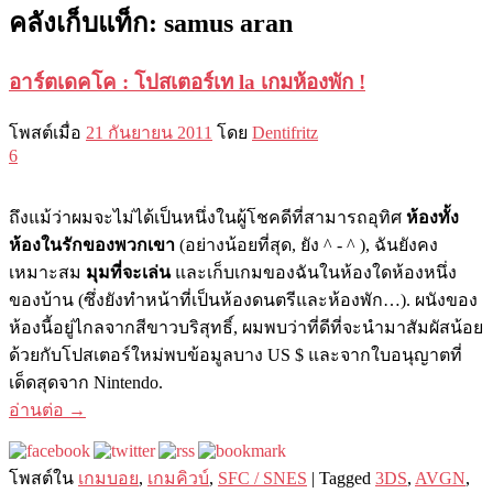
คลังเก็บแท็ก:
samus aran
อาร์ตเดคโค : โปสเตอร์เท la เกมห้องพัก !
โพสต์เมื่อ
21 กันยายน 2011
โดย
Dentifritz
6
ถึงแม้ว่าผมจะไม่ได้เป็นหนึ่งในผู้โชคดีที่สามารถอุทิศ
ห้องทั้ง
ห้องในรักของพวกเขา
(อย่างน้อยที่สุด, ยัง ^ - ^ ), ฉันยังคง
เหมาะสม
มุมที่จะเล่น
และเก็บเกมของฉันในห้องใดห้องหนึ่ง
ของบ้าน (ซึ่งยังทำหน้าที่เป็นห้องดนตรีและห้องพัก…). ผนังของ
ห้องนี้อยู่ไกลจากสีขาวบริสุทธิ์, ผมพบว่าที่ดีที่จะนำมาสัมผัสน้อย
ด้วยกับโปสเตอร์ใหม่พบข้อมูลบาง US $ และจากใบอนุญาตที่
เด็ดสุดจาก Nintendo.
อ่านต่อ
→
โพสต์ใน
เกมบอย
,
เกมคิวบ์
,
SFC / SNES
|
Tagged
3DS
,
AVGN
,