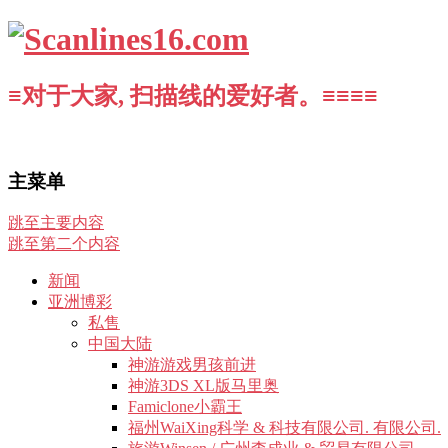
≡对于大家, 扫描线的爱好者。≡≡≡≡
主菜单
跳至主要内容
跳至第二个内容
新闻
亚洲博彩
私售
中国大陆
神游游戏男孩前进
神游3DS XL版马里奥
Famiclone小霸王
福州WaiXing科学 & 科技有限公司. 有限公司.