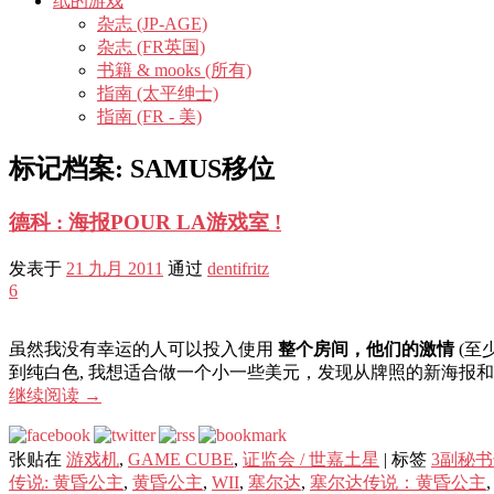
纸的游戏
杂志 (JP-AGE)
杂志 (FR英国)
书籍 & mooks (所有)
指南 (太平绅士)
指南 (FR - 美)
标记档案:
SAMUS移位
德科 : 海报POUR LA游戏室 !
发表于
21 九月 2011
通过
dentifritz
6
虽然我没有幸运的人可以投入使用
整个房间，他们的激情
(至少
到纯白色, 我想适合做一个小一些美元，发现从牌照的新海报和
继续阅读
→
张贴在
游戏机
,
GAME CUBE
,
证监会 / 世嘉土星
|
标签
3副秘
传说: 黄昏公主
,
黄昏公主
,
WII
,
塞尔达
,
塞尔达传说：黄昏公主