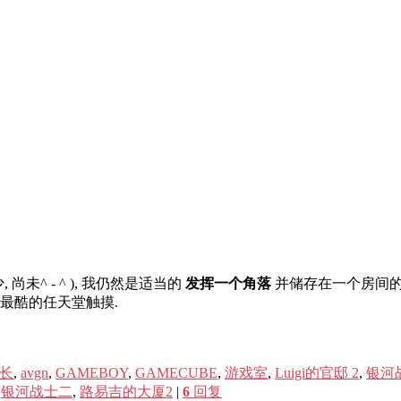
, 尚未^ - ^ ), 我仍然是适当的
发挥一个角落
并储存在一个房间的
最酷的任天堂触摸.
书长
,
avgn
,
GAMEBOY
,
GAMECUBE
,
游戏室
,
Luigi的官邸 2
,
银河战
,
银河战士二
,
路易吉的大厦2
|
6
回复