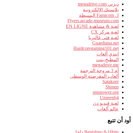
ديزني megadrive.com
بلاستيك الإلكترونية
ل Famicom البسيطة
Flyers.arcade-museum.com
لعبة & مشاهدة EN LIGNE
لعبة مركز CX
لعبة فتى غاليريا
Guardiana.net
Hardcoregaming101.net
إيندي ألعاب
المطبخ-بنت
megadrive.me
أم 3 مروحة الترجمة
ألعاب المقرصنة الوسطى
Satakore
Shmup
smspower.org
Unseen64
لعبة فيديو دن
عالم ألعاب
أود أن تتبع
Benishiro 8-16bits داخل