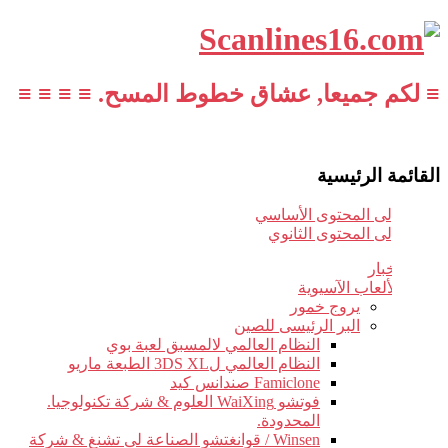
≡ لكم جميعا, عشاق خطوط المسح. ≡ ≡ ≡ ≡
القائمة الرئيسية
تخطي إلى المحتوى الأساسي
تخطي إلى المحتوى الثانوي
أخبار
الألعاب الآسيوية
يروج خمور
البر الرئيسى للصين
النظام العالمي لالمسبق لعبة بوي
النظام العالمي ل3DS XL الطبعة ماريو
Famiclone صندانس كيد
فوتشو WaiXing العلوم & شركة تكنولوجيا.
المحدودة.
Winsen / قوانغتشو الصناعة لى تشنغ & شركة