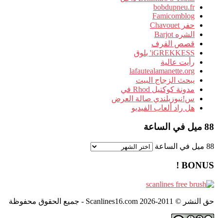
bobdupneu.fr
Famicomblog
حفر Chavouet
الشره Barjot
قصص القرف
iGREKKESS' بلوق
رأيت عالية
lafautealamanette.org
يبحث الزجاج البيت
مدونة كوكتيل Rhod في
س!نيوزيلندي صالة العرض
هل راد ألعاب الفيديو
88 ميل في الساعة
88 ميل في الساعة
BONUS !
حق النشر © 2011-2026 Scanlines16.com - جميع الحقوق محفوظة