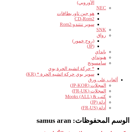
الأوروبي)
NEC
هو جين تاو، بطاقات
CD-Rom2
سوبر ننتندو-Rom2
SNK
رواق
(روج خمور)
(JP)
بانداي
هيونداي
سامسونج
* حركة اتشيه الحرة بوي
سوبر بوي حركة اتشيه الحرة * (KR)
ألعاب على ورق
المجلات (JP-KOR)
المجلات (FR-UK)
كتب & Mooks (ALL)
أدلة (JP)
أدلة (FR-US)
الوسم المحفوظات:
samus aran