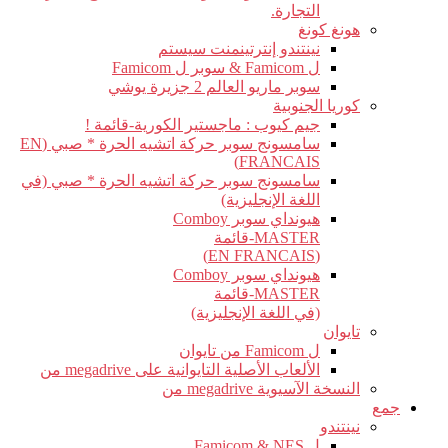
التجارة.
هونغ كونغ
نينتندو إنترتينمنت سيستم
ل Famicom & سوبر ل Famicom
سوبر ماريو العالم 2 جزيرة يوشي
كوريا الجنوبية
جيم كيوب : ماجستير الكورية-قائمة !
سامسونج سوبر حركة اتشيه الحرة * صبي (EN
FRANCAIS)
سامسونج سوبر حركة اتشيه الحرة * صبي (في
اللغة الإنجليزية)
هيونداي سوبر Comboy
MASTER-قائمة
(EN FRANCAIS)
هيونداي سوبر Comboy
MASTER-قائمة
(في اللغة الإنجليزية)
تايوان
ل Famicom من تايوان
الألعاب الأصلية التايوانية على megadrive من
النسخة الآسيوية megadrive من
جمع
نينتندو
ل Famicom & NES