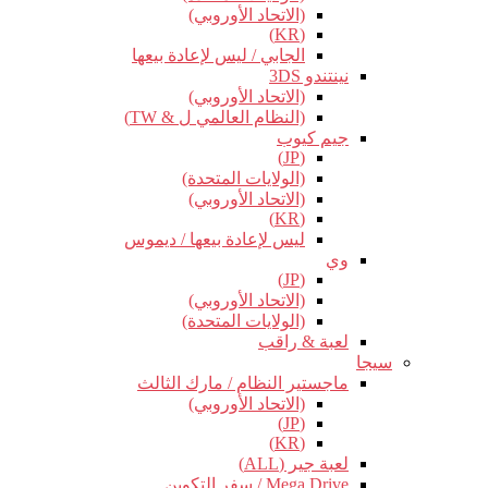
(الاتحاد الأوروبي)
(KR)
الجابي / ليس لإعادة بيعها
نينتندو 3DS
(الاتحاد الأوروبي)
(النظام العالمي ل & TW)
جيم كيوب
(JP)
(الولايات المتحدة)
(الاتحاد الأوروبي)
(KR)
ليس لإعادة بيعها / ديموس
وي
(JP)
(الاتحاد الأوروبي)
(الولايات المتحدة)
لعبة & راقب
سيجا
ماجستير النظام / مارك الثالث
(الاتحاد الأوروبي)
(JP)
(KR)
لعبة جير (ALL)
Mega Drive / سفر التكوين