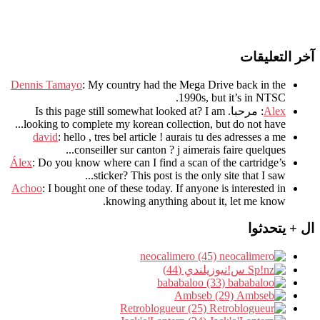
آخر التعليقات
Dennis Tamayo
:
My country had the Mega Drive back in the
.
1990s
,
but it’s in NTSC
Alex
: مرحبا.
I am
?
Is this page still somewhat looked at
.
looking to complete my korean collection
,
but do not have..
david
:
hello
,
tres bel article
!
aurais tu des adresses a me
.
conseiller sur canton
?
j aimerais faire quelques..
Álex
: Do you know where can I find a scan of the cartridge’s
sticker? This post is the only site that I saw...
Achoo
: I bought one of these today. If anyone is interested in
knowing anything about it, let me know.
ال + يتحدثوا
neocalimero (45)
س!نيوزيلندي (44)
bababaloo (33)
Ambseb (29)
Retroblogueur (25)