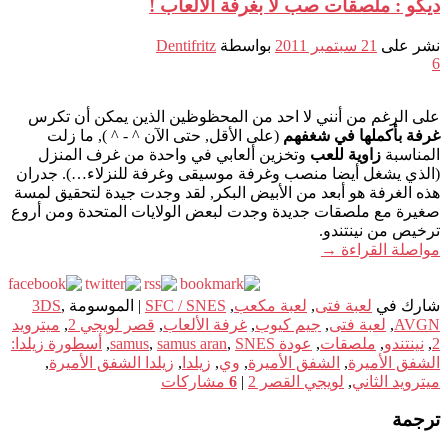
ديكو : ملصقات صب لا بغرفة الألعاب !
نشر على
21 سبتمبر 2011
بواسطة
Dentifritz
6
على الرغم من أنني لا احد من المحظوظين الذين يمكن أن تكرس
غرفة بأكملها في شغفهم
(على الأقل, حتى الآن ^ - ^ ), ما زلت
المناسبة
زاوية للعب
وتخزين ألعابي في واحدة من غرف المنزل
(الذي يشغل أيضا منصب وغرفة موسيقى وغرفة للنزلاء…). جدران
هذه الغرفة هو أبعد من الأبيض البكر, لقد وجدت جيدة لتحقيق لمسة
صغيرة مع ملصقات جديدة وجدت لبعض الولايات المتحدة ومن أروع
ترخيص من نينتندو.
مواصلة القراءة
→
شارك في
لعبة فتى
,
لعبة مكعب
,
SFC / SNES
|
الموسومة
,
3DS
AVGN
,
لعبة فتى
,
جيم كيوب
,
غرفة الألعاب
,
قصر لويجي 2
,
ميترويد
2
,
نينتندو
,
ملصقات
,
عودة samus
SNES
,
samus aran
,
,
أسطورة زيلدا:
الشفق الأميرة
,
الشفق الأميرة
,
وي
,
زيلدا
,
زيلدا الشفق الأميرة
,
ميترويد الثاني
,
لويجي القصر 2
|
6
مشاركات
ترجمة