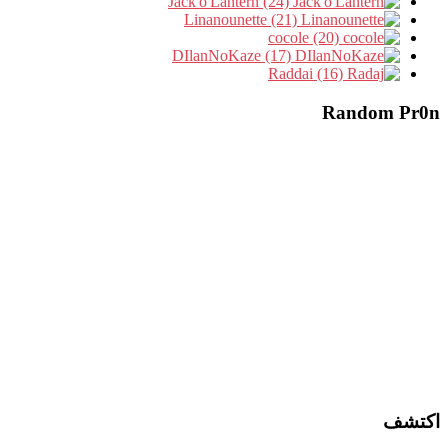
Jack'o'Lantern (24)
Linanounette (21)
cocole (20)
DIlanNoKaze (17)
Raddai (16)
Random Pr0n
اكتشف