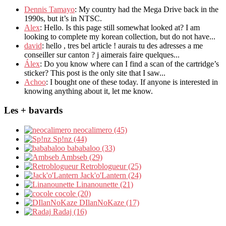
Dennis Tamayo
: My country had the Mega Drive back in the
1990s, but it’s in NTSC.
Alex
: Hello. Is this page still somewhat looked at? I am
looking to complete my korean collection, but do not have...
david
: hello , tres bel article ! aurais tu des adresses a me
conseiller sur canton ? j aimerais faire quelques...
Álex
: Do you know where can I find a scan of the cartridge’s
sticker? This post is the only site that I saw...
Achoo
: I bought one of these today. If anyone is interested in
knowing anything about it, let me know.
Les + bavards
neocalimero (45)
Sp!nz (44)
bababaloo (33)
Ambseb (29)
Retroblogueur (25)
Jack'o'Lantern (24)
Linanounette (21)
cocole (20)
DIlanNoKaze (17)
Radaj (16)