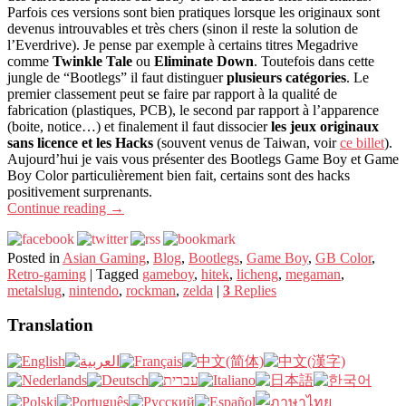
Parfois ces versions sont bien pratiques lorsque les originaux sont
devenus introuvables et très chers (sinon il reste la solution de
l’Everdrive). Je pense par exemple à certains titres Megadrive
comme
Twinkle Tale
ou
Eliminate Down
. Toutefois dans cette
jungle de “Bootlegs” il faut distinguer
plusieurs catégories
. Le
premier classement peut se faire par rapport à la qualité de
fabrication (plastiques, PCB), le second par rapport à l’apparence
(boite, notice…) et finalement il faut dissocier
les jeux originaux
sans licence et les Hacks
(souvent venus de Taiwan, voir
ce billet
).
Aujourd’hui je vais vous présenter des Bootlegs Game Boy et Game
Boy Color particulièrement bien fait, certains sont des hacks
positivement surprenants.
Continue reading
→
Posted in
Asian Gaming
,
Blog
,
Bootlegs
,
Game Boy
,
GB Color
,
Retro-gaming
|
Tagged
gameboy
,
hitek
,
licheng
,
megaman
,
metalslug
,
nintendo
,
rockman
,
zelda
|
3
Replies
Translation