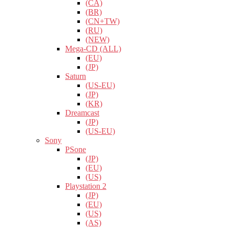
(CA)
(BR)
(CN+TW)
(RU)
(NEW)
Mega-CD (ALL)
(EU)
(JP)
Saturn
(US-EU)
(JP)
(KR)
Dreamcast
(JP)
(US-EU)
Sony
PSone
(JP)
(EU)
(US)
Playstation 2
(JP)
(EU)
(US)
(AS)