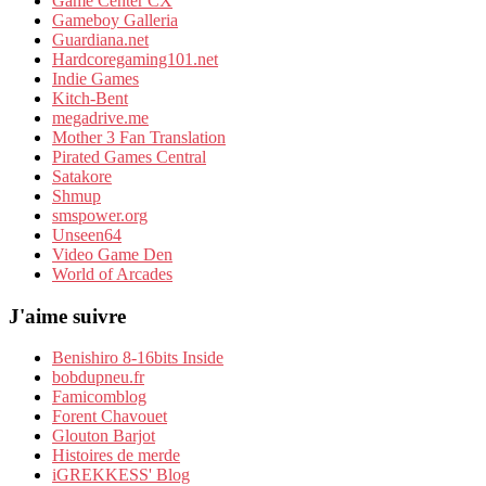
Game Center CX
Gameboy Galleria
Guardiana.net
Hardcoregaming101.net
Indie Games
Kitch-Bent
megadrive.me
Mother 3 Fan Translation
Pirated Games Central
Satakore
Shmup
smspower.org
Unseen64
Video Game Den
World of Arcades
J'aime suivre
Benishiro 8-16bits Inside
bobdupneu.fr
Famicomblog
Forent Chavouet
Glouton Barjot
Histoires de merde
iGREKKESS' Blog