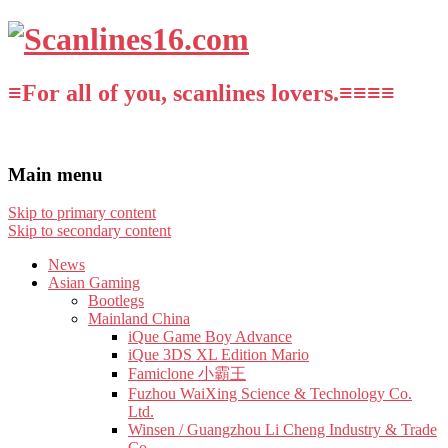
≡For all of you, scanlines lovers.≡≡≡≡
Main menu
Skip to primary content
Skip to secondary content
News
Asian Gaming
Bootlegs
Mainland China
iQue Game Boy Advance
iQue 3DS XL Edition Mario
Famiclone 小霸王
Fuzhou WaiXing Science & Technology Co.
Ltd.
Winsen / Guangzhou Li Cheng Industry & Trade
Co.