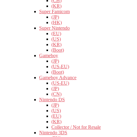
(CH)
(KR)
Super Famicom
(JP)
(HK)
Super Nintendo
(EU)
(US)
(KR)
(Boot)
Gameboy
(JP)
(US-EU)
(Boot)
Gameboy Advance
(US-EU)
(JP)
(CN)
Nintendo DS
(JP)
(US)
(EU)
(KR)
Collector / Not for Resale
Nintendo 3DS