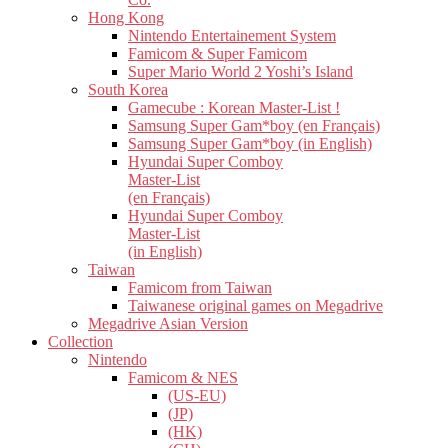
Hong Kong
Nintendo Entertainement System
Famicom & Super Famicom
Super Mario World 2 Yoshi’s Island
South Korea
Gamecube : Korean Master-List !
Samsung Super Gam*boy (en Français)
Samsung Super Gam*boy (in English)
Hyundai Super Comboy
Master-List
(en Français)
Hyundai Super Comboy
Master-List
(in English)
Taiwan
Famicom from Taiwan
Taiwanese original games on Megadrive
Megadrive Asian Version
Collection
Nintendo
Famicom & NES
(US-EU)
(JP)
(HK)