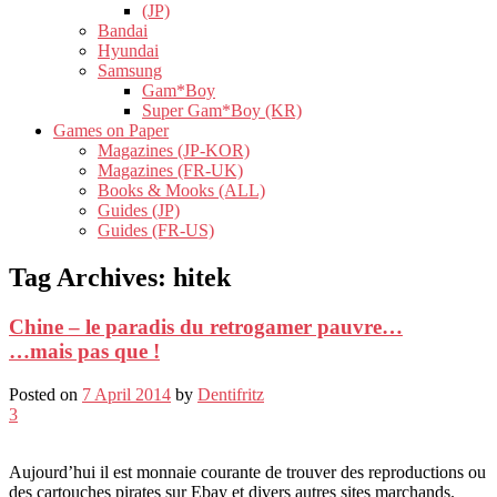
(JP)
Bandai
Hyundai
Samsung
Gam*Boy
Super Gam*Boy (KR)
Games on Paper
Magazines (JP-KOR)
Magazines (FR-UK)
Books & Mooks (ALL)
Guides (JP)
Guides (FR-US)
Tag Archives:
hitek
Chine – le paradis du retrogamer pauvre…
…mais pas que !
Posted on
7 April 2014
by
Dentifritz
3
Aujourd’hui il est monnaie courante de trouver des reproductions ou
des cartouches pirates sur Ebay et divers autres sites marchands.