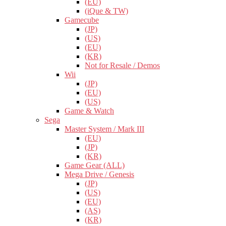
(EU)
(iQue & TW)
Gamecube
(JP)
(US)
(EU)
(KR)
Not for Resale / Demos
Wii
(JP)
(EU)
(US)
Game & Watch
Sega
Master System / Mark III
(EU)
(JP)
(KR)
Game Gear (ALL)
Mega Drive / Genesis
(JP)
(US)
(EU)
(AS)
(KR)