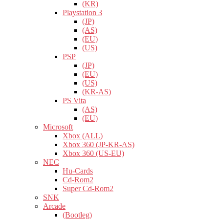
(KR)
Playstation 3
(JP)
(AS)
(EU)
(US)
PSP
(JP)
(EU)
(US)
(KR-AS)
PS Vita
(AS)
(EU)
Microsoft
Xbox (ALL)
Xbox 360 (JP-KR-AS)
Xbox 360 (US-EU)
NEC
Hu-Cards
Cd-Rom2
Super Cd-Rom2
SNK
Arcade
(Bootleg)