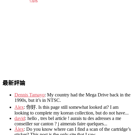
最新評論
Dennis Tamayo
:
My country had the Mega Drive back in the
1990s
,
but it’s in NTSC
.
Alex
: 你好.
Is this page still somewhat looked at
?
I am
looking to complete my korean collection
,
but do not have..
.
david
:
hello
,
tres bel article
!
aurais tu des adresses a me
conseiller sur canton
?
j aimerais faire quelques..
.
Álex
: Do you know where can I find a scan of the cartridge’s
sticker? This post is the only site that I saw...