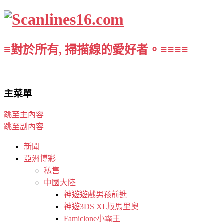
≡對於所有, 掃描線的愛好者。≡≡≡≡
主菜單
跳至主內容
跳至副內容
新聞
亞洲博彩
私售
中國大陸
神遊遊戲男孩前進
神遊3DS XL版馬里奧
Famiclone小霸王