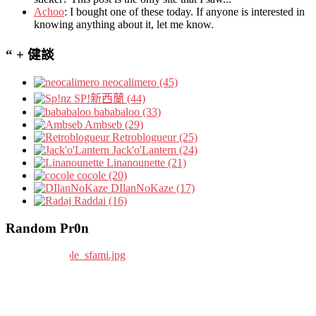
Achoo
: I bought one of these today. If anyone is interested in
knowing anything about it, let me know.
“ + 健談
neocalimero (45)
SP!新西蘭 (44)
bababaloo (33)
Ambseb (29)
Retroblogueur (25)
Jack'o'Lantern (24)
Linanounette (21)
cocole (20)
DIlanNoKaze (17)
Raddai (16)
Random Pr0n