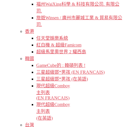
福州WaiXing科學 & 科技有限公司. 有限公
司.
旅遊Winsen / 廣州市麗城工業 & 貿易有限公
司.
香港
任天堂娛樂系統
紅白機 & 超級Famicom
超級馬里奧世界 2 耀西島
韓國
GameCube的 : 韓碩列表 !
三星超級邯*男孩 (EN FRANCAIS)
三星超級邯*男孩 (在英語)
現代超級Comboy
主列表
(EN FRANCAIS)
現代超級Comboy
主列表
(在英語)
台灣