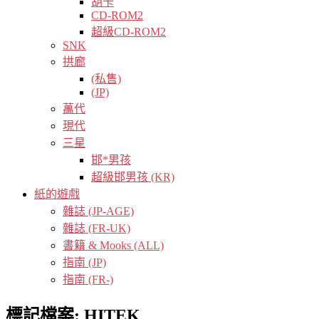
胡卡
CD-ROM2
超級CD-ROM2
SNK
拱廊
(私售)
(JP)
萬代
現代
三星
邯*男孩
超級邯男孩 (KR)
紙的遊戲
雜誌 (JP-AGE)
雜誌 (FR-UK)
書籍 & Mooks (ALL)
指南 (JP)
指南 (FR-)
標記檔案:
HITEK