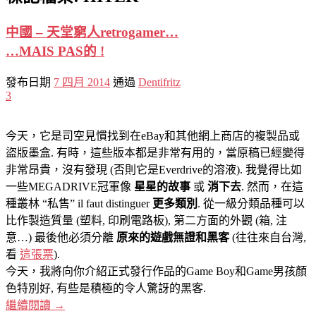
中國 – 天堂窮人retrogamer…
…MAIS PAS的 !
發布日期
7 四月 2014
通過
Dentifritz
3
今天，它是司空見慣找到在eBay和其他網上商店的複製品或
盜版墨盒. 有時，這些版本都是非常有用的，當原稿已經變得
非常昂貴，沒有發現 (否則它是Everdrive的溶液). 我覺得比如
一些MEGADRIVE冠軍像
星星的故事
或
消下去
. 然而，在這
種叢林 “私售” il faut distinguer
更多類別
. 從一級分類品種可以
比作製造質量 (塑料, 印刷電路板), 第二方面的外觀 (箱, 注
意…) 最後他必須分離
原來的遊戲無證和黑客
(往往來自台灣,
看
這張票
).
今天，我將向你介紹正式發行作品的Game Boy和Game男孩顏
色特別好, 有些是積極的令人驚訝的黑客.
繼續閱讀
→