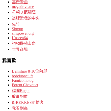
基奇彎曲
megadrive.me
母親 3 範翻譯
盜版遊戲的中央
佐竹
Shmup
smspower.org
Unseen64
視頻遊戲書齋
世界商場
我喜歡
Benishiro 8-16位內部
bobdupneu.fr
Famicomblog
Forent Chavouet
饞嘴Barjot
故事狗屎
iGREKKESS' 博客
我看到高