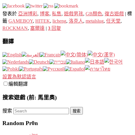
發表於
亞洲博彩
,
博客
,
私售
,
遊戲男孩
,
GB顏色
,
復古遊戲
|
標
籤
GAMEBOY
,
HITEK
,
licheng
,
洛克人
,
metalslug
,
任天堂
,
ROCKMAN
,
塞爾達
|
3
回复
翻譯
設置為默認語言
編輯翻譯
搜索遊戲 (前: 馬里奧)
搜索
Random Pr0n