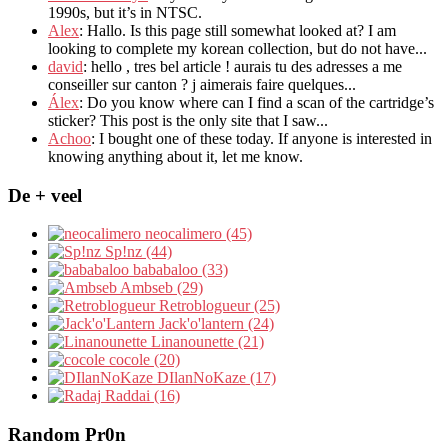
1990s
,
but it’s in NTSC
.
Alex
: Hallo.
Is this page still somewhat looked at
?
I am
looking to complete my korean collection
,
but do not have..
.
david
:
hello
,
tres bel article
!
aurais tu des adresses a me
conseiller sur canton
?
j aimerais faire quelques..
.
Álex
: Do you know where can I find a scan of the cartridge’s
sticker? This post is the only site that I saw...
Achoo
: I bought one of these today. If anyone is interested in
knowing anything about it, let me know.
De + veel
neocalimero (45)
Sp!nz (44)
bababaloo (33)
Ambseb (29)
Retroblogueur (25)
Jack'o'lantern (24)
Linanounette (21)
cocole (20)
DIlanNoKaze (17)
Raddai (16)
Random Pr0n