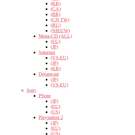
(KR)
(CA)
(BR)
(CN TW)
(RU)
(NIEUW)
Mega-CD (ALL)
(EU)
(JP)
Saturnus
(VS-EU)
(JP)
(KR)
Dreamcast
(JP)
(VS-EU)
Sony
PSone
(JP)
(EU)
(US)
Playstation 2
(JP)
(EU)
(US)