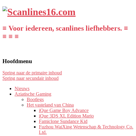
≡ Voor iedereen, scanlines liefhebbers. ≡
≡ ≡ ≡
Hoofdmenu
Spring naar de primaire inhoud
Spring naar secundair inhoud
Nieuws
Aziatische Gaming
Bootlegs
Het vasteland van China
iQue Game Boy Advance
iQue 3DS XL Edition Mario
Famiclone Sundance Kid
Fuzhou WaiXing Wetenschap & Technology Co.
Ltd.