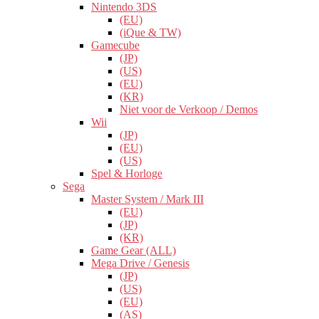
Nintendo 3DS
(EU)
(iQue & TW)
Gamecube
(JP)
(US)
(EU)
(KR)
Niet voor de Verkoop / Demos
Wii
(JP)
(EU)
(US)
Spel & Horloge
Sega
Master System / Mark III
(EU)
(JP)
(KR)
Game Gear (ALL)
Mega Drive / Genesis
(JP)
(US)
(EU)
(AS)