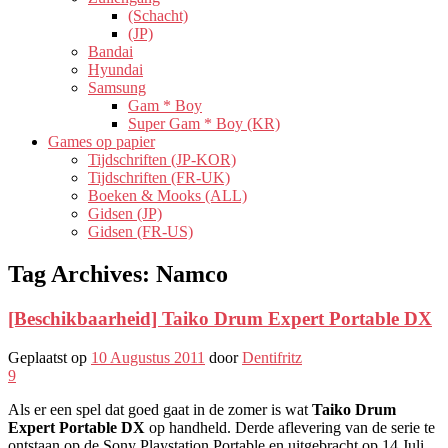
(Schacht)
(JP)
Bandai
Hyundai
Samsung
Gam * Boy
Super Gam * Boy (KR)
Games op papier
Tijdschriften (JP-KOR)
Tijdschriften (FR-UK)
Boeken & Mooks (ALL)
Gidsen (JP)
Gidsen (FR-US)
Tag Archives:
Namco
[Beschikbaarheid] Taiko Drum Expert Portable DX
Geplaatst op
10 Augustus 2011
door
Dentifritz
9
Als er een spel dat goed gaat in de zomer is wat
Taiko Drum
Expert Portable DX
op handheld. Derde aflevering van de serie te
ontstaan ​​op de Sony Playstation Portable en uitgebracht op 14 Juli