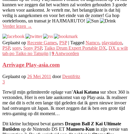
kunnen we zeggen dat het wachten zal worden gehouden 3 goede
weken voor aankomst. Je vertelt me, het belangrijkste is dat hij
veilig is aangekomen en voor het einde van de zomer! Ga hop
oortelefoons, un transat je HAJIMARUTO!
Verder lezen
→
Geplaatst op
Recente Games
,
PSP
|
Tagged
Namco
,
playstation
,
PSP
,
sony
,
Sony PSP
,
Taiko Drum Expert Portable DX
,
DX u wilt
tab-po Taiko no Tatsujin
|
9
Antwoorden
Arrivage Play-asia.com
Geplaatst op
26 Mei 2011
door
Dentifritz
3
Terwijl mijn gelimiteerde oplage van’
Akai Katana
sur xbox 360 is
verzonden, Hier is een late aankomst van op Play-asia. Ik realiseer
me dat dit is echt een lange tijd geleden dat ik geen nieuwe invoer
had ontvangen uit Japan. Ik moet zeggen dat ik ben een grote tijd
retro-gaming op dit moment…
Dit kleine luchtpost bevat games
Dragon Ball Z Kai Ultimate
Butôden
op de Nintendo DS ET
Mamoru-Kun
in zijn versie van