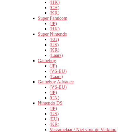
(HK)
(CH)
(KR)
Super Famicom
(JP)
(HK)
Super Nintendo
(EU)
(US)
(KR)
(Laars)
Gameboy
(JP)
(VS-EU)
(Laars)
Gameboy Advance
(VS-EU)
(JP)
(CN)
Nintendo DS
(JP)
(US)
(EU)
(KR)
Verzamelaar / Niet voor de Verkoop