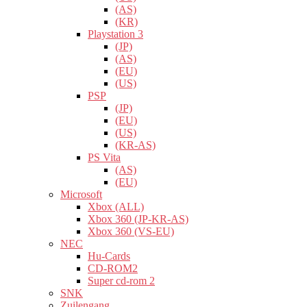
(AS)
(KR)
Playstation 3
(JP)
(AS)
(EU)
(US)
PSP
(JP)
(EU)
(US)
(KR-AS)
PS Vita
(AS)
(EU)
Microsoft
Xbox (ALL)
Xbox 360 (JP-KR-AS)
Xbox 360 (VS-EU)
NEC
Hu-Cards
CD-ROM2
Super cd-rom 2
SNK
Zuilengang