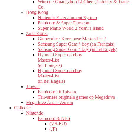
Winsen / Guangzhou Li Cheng Industry & Trade
Co.
Hong Kong
Nintendo Entertainment System
Famicom & Super Famicom
Super Mario World 2 Yoshi's Island
Zuid-Korea
Gamecube : Koreaanse Master-List !
Samsung Super Gam * boy (en Français)
Samsung Super Gam * boy (in het Engels)
Hyundai Super comboy
Master-List
(en Français)
Hyundai Super comboy
Master-List
(in het Engels)
Taiwan
Famicom uit Taiwan
Taiwanese originele games op Megadrive
Megadrive Asian Version
Collectie
Nintendo
Famicom & NES
(VS-EU)
(JP)