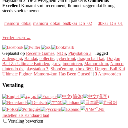
Playstation 3. De afwezigheid van dit pakket is
Otomedius
Excellent
Konami sorti recemment, Ik moet zeggen dat ik nog
steeds voelt te nemen…
mamoru_dbkai
mamoru_dbkai_back
dbkai_DS_02
dbkai_DS_01
Verder lezen
→
Geplaatst op
Recente Games
,
NDS
,
Playstation 3
|
Tagged
zuilengang
,
Bandai
,
collectie
,
cyberfront
,
dragon ball kai
,
Dragon
Ball Z : Ultimate Butôden
,
g.rev
,
importeren
,
Mamoru-kun
,
Namco
,
nintendo ds
,
playstation 3
,
Shoot'em up
,
xbox 360
,
Dragon Ball Kai
Ultimate Fighter
,
Mamoru-kun Has Been Cursed!
|
3
Antwoorden
Vertaling
Instellen als standaard taal
Vertaling bewerken