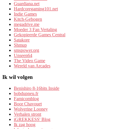
Guardiana.net
Hardcoregaming101.net
Indie Games
Kitch-Gebogen
megadrive.me
Moeder 3 Fan Vertaling
Gekopieerde Games Central
Satakore
Shmup
smspower.org
Unseen64
The Video Game
Wereld van Arcades
Ik wil volgen
Benishiro 8-16bits Inside
bobdupneu.fr
Famicomblog
Boor Chavouet
Wolverine Looney
Verhalen stront
iGREKKESS' Blog
Ik zag hoog