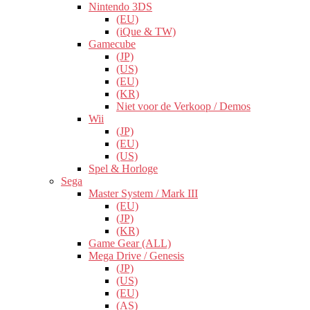
Nintendo 3DS
(EU)
(iQue & TW)
Gamecube
(JP)
(US)
(EU)
(KR)
Niet voor de Verkoop / Demos
Wii
(JP)
(EU)
(US)
Spel & Horloge
Sega
Master System / Mark III
(EU)
(JP)
(KR)
Game Gear (ALL)
Mega Drive / Genesis
(JP)
(US)
(EU)
(AS)