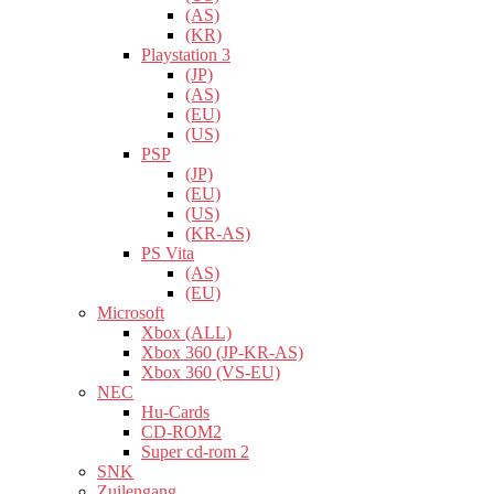
(AS)
(KR)
Playstation 3
(JP)
(AS)
(EU)
(US)
PSP
(JP)
(EU)
(US)
(KR-AS)
PS Vita
(AS)
(EU)
Microsoft
Xbox (ALL)
Xbox 360 (JP-KR-AS)
Xbox 360 (VS-EU)
NEC
Hu-Cards
CD-ROM2
Super cd-rom 2
SNK
Zuilengang