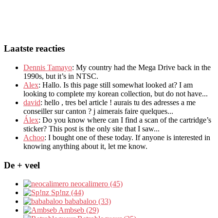
Laatste reacties
Dennis Tamayo
:
My country had the Mega Drive back in the
1990s
,
but it’s in NTSC
.
Alex
: Hallo.
Is this page still somewhat looked at
?
I am
looking to complete my korean collection
,
but do not have..
.
david
:
hello
,
tres bel article
!
aurais tu des adresses a me
conseiller sur canton
?
j aimerais faire quelques..
.
Álex
: Do you know where can I find a scan of the cartridge’s
sticker? This post is the only site that I saw...
Achoo
: I bought one of these today. If anyone is interested in
knowing anything about it, let me know.
De + veel
neocalimero (45)
Sp!nz (44)
bababaloo (33)
Ambseb (29)