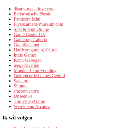
disney-megadrive.com
Elektronische Plastic
Famicom Mini
Flyers.arcade-museum.com
Spel & Kijk Online
Game Center CX
Gameboy Galleria
Guardiana.net
Hardcoregaming101.net
Indie Games
Kitch-Gebogen
megadrive.me
Moeder 3 Fan Vertaling
Gekopieerde Games Central
Satakore
Shmup
smspower.org
Unseen64
The Video Game
Wereld van Arcades
Ik wil volgen