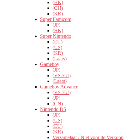
(HK)
(CH)
(KR)
Super Famicom
(JP)
(HK)
Super Nintendo
(EU)
(US)
(KR)
(Laars)
Gameboy
(JP)
(VS-EU)
(Laars)
Gameboy Advance
(VS-EU)
(JP)
(CN)
Nintendo DS
(JP)
(US)
(EU)
(KR)
Verzamelaar / Niet voor de Verkoop