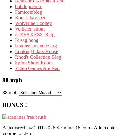
Benishiro 8-16bits Inside
bobdupneu.fr
Famicomblog
Boor Chavouet
Wolverine Looney
Verhalen stront
iGREKKESS' Blog
Ik zag hoog
lafautealamanette.org
Looking Glass House
Rhod's Collection Blog
Sp!nz Show Room
Video Games Are Rad
88 mph
88 mph
BONUS !
Auteursrecht © 2011-2026 Scanlines16.com - Alle rechten
voorbehouden