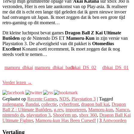
Terwijl mijn gelimiteerde oplage van’
Akai Katana
sur xbox 360 is
verzonden, Hier is een late aankomst van op Play-asia. Ik realiseer
me dat dit is echt een lange tijd geleden dat ik geen nieuwe invoer
had ontvangen uit Japan. Ik moet zeggen dat ik ben een grote tijd
retro-gaming op dit moment…
Dit kleine luchtpost bevat games
Dragon Ball Z Kai Ultimate
Butôden
op de Nintendo DS ET
Mamoru-Kun
in zijn versie van
Playstation 3. De afwezigheid van dit pakket is
Otomedius
Excellent
Konami sorti recemment, Ik moet zeggen dat ik nog
steeds voelt te nemen…
mamoru_dbkai
mamoru_dbkai_back
dbkai_DS_02
dbkai_DS_01
Verder lezen
→
Geplaatst op
Recente Games
,
NDS
,
Playstation 3
|
Tagged
zuilengang
,
Bandai
,
collectie
,
cyberfront
,
dragon ball kai
,
Dragon
Ball Z : Ultimate Butôden
,
g.rev
,
importeren
,
Mamoru-kun
,
Namco
,
nintendo ds
,
playstation 3
,
Shoot'em up
,
xbox 360
,
Dragon Ball Kai
Ultimate Fighter
,
Mamoru-kun Has Been Cursed!
|
3
Antwoorden
Vertaling