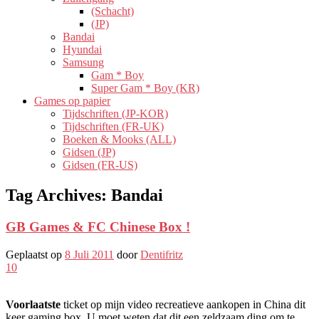
(Schacht)
(JP)
Bandai
Hyundai
Samsung
Gam * Boy
Super Gam * Boy (KR)
Games op papier
Tijdschriften (JP-KOR)
Tijdschriften (FR-UK)
Boeken & Mooks (ALL)
Gidsen (JP)
Gidsen (FR-US)
Tag Archives:
Bandai
GB Games & FC Chinese Box !
Geplaatst op
8 Juli 2011
door
Dentifritz
10
Voorlaatste
ticket op mijn video recreatieve aankopen in China dit
keer gaming box. U moet weten dat dit een zeldzaam ding om te