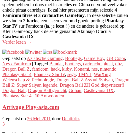
spelen hebben in doos met instructies en China en vond veel vaker
enkele piraat cartridges. Ik zal hier presenteren mijn selectie
4
Famicom titres et 3 cartouches GameBoy
. In deze selectie zullen
we vinden
2 hacks
, een is een verdomd goede porting
Phantasy
Star IV
sur Famicom (ja, je leest ! ) en de andere is gebaseerd op
Kleur Gameboy hack de serie genaamd Akumajo Dracula
Castlevania DX
.
Verder lezen
→
Geplaatst op
Aziatische Gaming
,
Bootlegs
,
Game Boy
,
GB Color
,
Nes / Famicom
|
Tagged
Bandai
,
bootlegs
,
cartouche piraat
,
dbz
,
Dragon Ball Z
,
famicom
,
hack
,
kirby
,
Konami
,
nes
,
nintendo
,
Phantasy Star 4
,
Phantasy Star IV
,
sega
,
TMNT
,
WaiXing
Wetenschap & Technologie
,
Dragon Ball Z Assault!Saiyan
,
Dragon
Ball Z: Super Saiyan legende
,
Dragon Ball ZII God diepvriezer!!
,
Dragon Ball
,
Dragon Ball gerucht
,
Gohan
,
Castlevania DX
,
Phantasy Star 4
|
10
Antwoorden
Arrivage Play-asia.com
Geplaatst op
26 Mei 2011
door
Dentifritz
3