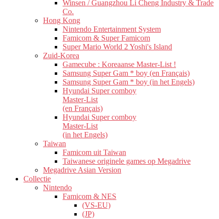
Winsen / Guangzhou Li Cheng Industry & Trade
Co.
Hong Kong
Nintendo Entertainment System
Famicom & Super Famicom
Super Mario World 2 Yoshi's Island
Zuid-Korea
Gamecube : Koreaanse Master-List !
Samsung Super Gam * boy (en Français)
Samsung Super Gam * boy (in het Engels)
Hyundai Super comboy
Master-List
(en Français)
Hyundai Super comboy
Master-List
(in het Engels)
Taiwan
Famicom uit Taiwan
Taiwanese originele games op Megadrive
Megadrive Asian Version
Collectie
Nintendo
Famicom & NES
(VS-EU)
(JP)