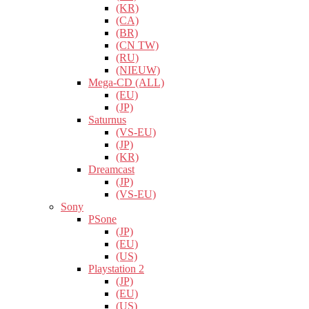
(KR)
(CA)
(BR)
(CN TW)
(RU)
(NIEUW)
Mega-CD (ALL)
(EU)
(JP)
Saturnus
(VS-EU)
(JP)
(KR)
Dreamcast
(JP)
(VS-EU)
Sony
PSone
(JP)
(EU)
(US)
Playstation 2
(JP)
(EU)
(US)