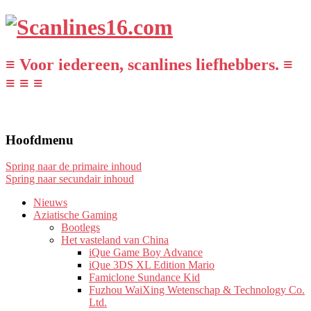
≡ Voor iedereen, scanlines liefhebbers. ≡
≡ ≡ ≡
Hoofdmenu
Spring naar de primaire inhoud
Spring naar secundair inhoud
Nieuws
Aziatische Gaming
Bootlegs
Het vasteland van China
iQue Game Boy Advance
iQue 3DS XL Edition Mario
Famiclone Sundance Kid
Fuzhou WaiXing Wetenschap & Technology Co.
Ltd.