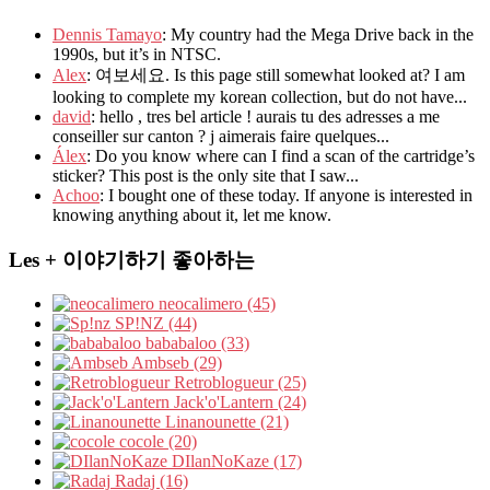
Dennis Tamayo
: My country had the Mega Drive back in the
1990s, but it’s in NTSC.
Alex
: 여보세요. Is this page still somewhat looked at? I am
looking to complete my korean collection, but do not have...
david
: hello , tres bel article ! aurais tu des adresses a me
conseiller sur canton ? j aimerais faire quelques...
Álex
: Do you know where can I find a scan of the cartridge’s
sticker? This post is the only site that I saw...
Achoo
: I bought one of these today. If anyone is interested in
knowing anything about it, let me know.
Les + 이야기하기 좋아하는
neocalimero (45)
SP!NZ (44)
bababaloo (33)
Ambseb (29)
Retroblogueur (25)
Jack'o'Lantern (24)
Linanounette (21)
cocole (20)
DIlanNoKaze (17)
Radaj (16)