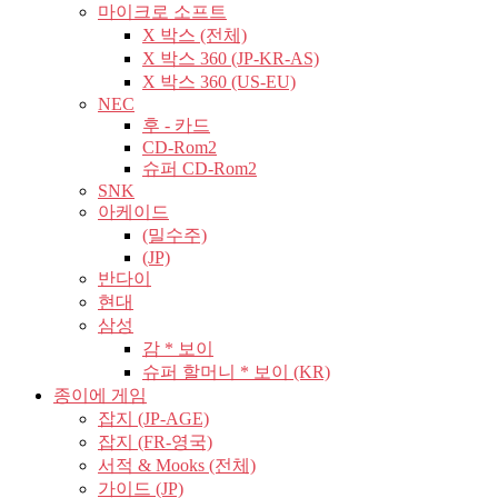
마이크로 소프트
X 박스 (전체)
X 박스 360 (JP-KR-AS)
X 박스 360 (US-EU)
NEC
후 - 카드
CD-Rom2
슈퍼 CD-Rom2
SNK
아케이드
(밀수주)
(JP)
반다이
현대
삼성
감 * 보이
슈퍼 할머니 * 보이 (KR)
종이에 게임
잡지 (JP-AGE)
잡지 (FR-영국)
서적 & Mooks (전체)
가이드 (JP)