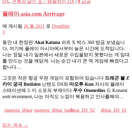
DX
,
큰북의 달인 포 ~ 탭을하는 DX
|
9
답글
플레이-asia.com Arrivage
에 게시됨
26 월 2011
로
Dentifritz
3
동안 내 한정판’
Akai Katana
쉬르 X 박스 360 방금 보냈습니
다, 여기에 플레이 아시아에서부터 늦은 시간에 도착입니다.
나는 정말 내가 일본에서 새로운 수입을받지 못했다는 게 임대
를 만드는 것을 깨닫게. 나는 순간 내가 큰 역 게임에 빠졌다고
합니다…
그것은 작은 항공 우편 게임이 포함되어 있습니다
드래곤 볼 Z
카이 궁극 Butôden
닌텐도 DS와
마모루-Kun
자사의 플레이
스테이션에 3. 이 소포의 부​​재이다
우수 Otomedius
드 Konami
sorti récemment, 나는 아직도 느낌이 복용하고 인사를해야…
mamoru_dbkai
mamoru_dbkai_back
dbkai_DS_02
dbkai_DS_01
읽는 계속
→