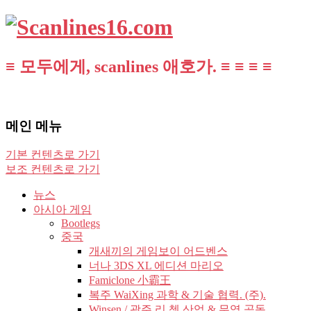
≡ 모두에게, scanlines 애호가. ≡ ≡ ≡ ≡
메인 메뉴
기본 컨텐츠로 가기
보조 컨텐츠로 가기
뉴스
아시아 게임
Bootlegs
중국
개새끼의 게임보이 어드벤스
너나 3DS XL 에디션 마리오
Famiclone 小霸王
복주 WaiXing 과학 & 기술 협력. (주).
Winsen / 광주 리 쳉 산업 & 무역 공동.