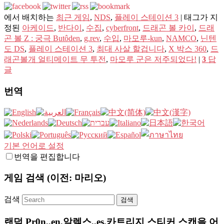
에서 배치하는
최근 게임
,
NDS
,
플레이 스테이션 3
|
태그가 지
정된
아케이드
,
반다이
,
수집
,
cyberfront
,
드래곤 볼 카이
,
드래
곤 볼 Z : 궁극 Butôden
,
g.rev
,
수입
,
마모루-kun
,
NAMCO
,
닌텐
도 DS
,
플레이 스테이션 3
,
최대 사살 할겁니다
,
X 박스 360
,
드
래곤볼개 얼티메이트 무 투전
,
마모루 군은 저주되었다!
|
3
답
글
번역
기본 언어로 설정
번역을 편집합니다
게임 검색 (이전: 마리오)
검색
랜덤 Pr0n,,en,알렉스,,es,카트리지 스티커 스캔을 어